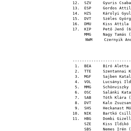
12.
SZV
Gyuris Csaba
13.
ESP
Gordos Attil
14.
HZS
Károlyi Gyul
15.
DVT
Széles Györg
16.
DMU
Kiss Attila
17.
KIP
Pető Jenő
(
6
MMG
Nagy Tamás
(
NWM
Czernyik An
-------------------------
1.
BEA
Bíró Aletta
2.
TTE
Szentannai K
3.
MGF
Sajben Katal
4.
VOL
Lucsányi Ild
5.
MMG
Schönviszky 
6.
OSC
Salánki Kata
7.
SAB
Tóth Klára
(
8.
DVT
Kalo Zsuzsan
9.
SHS
Heckanast Mó
10.
NIK
Bartkó Csill
11.
HBG
Dombi Gizell
SZE
Kiss Ildikó
SBS
Nemes Irén
(