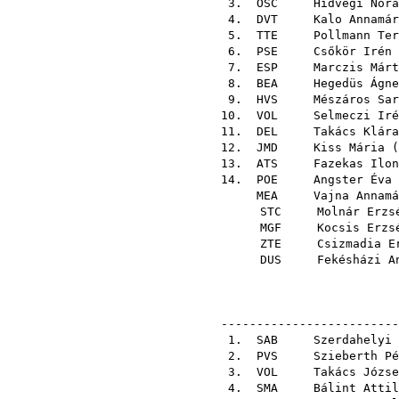
3.
OSC
Hidvégi Nóra
4.
DVT
Kalo Annamár
5.
TTE
Pollmann Ter
6.
PSE
Csőkör Irén
7.
ESP
Marczis Márt
8.
BEA
Hegedüs Ágne
9.
HVS
Mészáros Sar
10.
VOL
Selmeczi Iré
11.
DEL
Takács Klára
12.
JMD
Kiss Mária
(
13.
ATS
Fazekas Ilon
14.
POE
Angster Éva
MEA
Vajna Annamá
STC
Molnár Erzs
MGF
Kocsis Erzs
ZTE
Csizmadia E
DUS
Fekésházi A
-------------------------
1.
SAB
Szerdahelyi 
2.
PVS
Szieberth Pé
3.
VOL
Takács Józse
4.
SMA
Bálint Attil