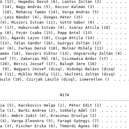
ó
(
12
),
Hegedüs Dezső
(
6
),
Lantos Zoltán
(
2
) . . . . . 
(
14
),
Nagy András
(
5
),
Koczur Kálmán
(
3
) . . . . . . .
(
10
),
Mohácsy Tamás
(
14
),
Varga András
(
5
) . . . . . .
),
Less Nándor
(
4
),
Üveges Péter
(
15
) . . . . . . . . .
(
4
),
Miszori István
(
11
),
Süttő Gábor
(
9
) . . . . . . .
r
(
17
),
Haburcsák István
(
9
),
Száraz Attila
(
10
) . . . 
y
(
8
),
Fejér Csaba
(
15
),
Papp Antal
(
13
) . . . . . . .
15
),
Agárdi Lajos
(
10
),
Csige Attila
(
14
) . . . . . . .
(
13
),
Tálas Sándor
(
16
),
Györgyi Zoltán
(
12
) . . . . . 
or
(
6
),
Farkas Dezső
(
18
),
Molnár Mihály
(
11
) . . . . .
amás
(
18
),
Vasvári Viktor
(
13
),
Ungvárszky Zoltán
(
4
) .
sef
(
7
),
Zakariás Pál
(
8
),
Csizmadia Andor
(
17
) . . . .
(
20
),
Bérczi József
(
17
),
Balogh Imre
(
16
) . . . . . .
(
9
),
Nagyari József
(
disq
),
Hidvégi Balázs
(
disq
) . .
ó
(
11
),
Miklós Mihály
(
12
),
Skultéti Zoltán
(
disq
) . .
ászló
(
19
),
Czirják László
(
disq
), ismeretlen () . . .
N1
-------------------------------------------------------
ia
(
5
),
Kacskovics Helga
(
1
),
Péter Edit
(
1
) . . . . . 
la
(
1
),
Barki Andrea
(
2
),
Székely Adél
(
3
) . . . . . .
(
8
),
Ambró Judit
(
4
),
Krasznai Orsolya
(
2
) . . . . . .
(
4
),
Varga Eleonóra
(
5
),
Faragó Gyöngyi
(
7
) . . . . . .
a
(
3
),
Fischer Erika
(
6
),
Tömördi Ágnes
(
8
) . . . . . .