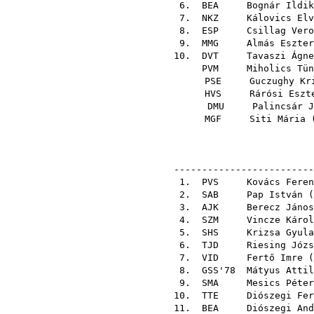
6.
BEA
Bognár Ildik
7.
NKZ
Kálovics Elv
8.
ESP
Csillag Vero
9.
MMG
Almás Eszter
10.
DVT
Tavaszi Ágne
PVM
Miholics Tün
PSE
Guczughy Kr
HVS
Rárósi Eszt
DMU
Palincsár J
MGF
Siti Mária
-------------------------
1.
PVS
Kovács Feren
2.
SAB
Pap István
(
3.
AJK
Berecz János
4.
SZM
Vincze Károl
5.
SHS
Krizsa Gyula
6.
TJD
Riesing Józs
7.
VID
Fertő Imre
(
8.
GSS'78
Mátyus Attil
9.
SMA
Mesics Péter
10.
TTE
Diószegi Fer
11.
BEA
Diószegi And