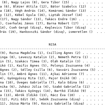
(
8
),
Nagy Lajos
(
8
),
Gera Tibor
(
15
) . . . . . . . . .
a
(
6
),
Blézer Attila
(
12
),
Bátor Szabolcs
(
12
) . . . . 
a
(
18
),
Végh András
(
14
),
Komáromi Sándor
(
13
) . . . . 
y
(
12
),
Kébel Gyula
(
16
),
Lipták József
(
14
) . . . . . 
(
17
),
Nagy Sándor
(
13
),
Takács Endre
(
16
) . . . . . . .
),
Cserhalmi János
(
17
),
Barna Róbert
(
17
) . . . . . .
14
),
Cseh Gergő
(
disq
),
Keglevics Tibor
(
disq
) . . . .
drás
(
19
),
Hankovszki Sándor
(
disq
), ismeretlen () . .
N1
-------------------------------------------------------
(
9
),
Ruzsa Magdolna
(
1
),
Csilling Ágnes
(
2
) . . . . . .
inga
(
8
),
Leveszy Katalin
(
2
),
Németh Petra
(
1
) . . . .
in
(
5
),
Szakács Tímea
(
3
),
Oláh Katalin
(
3
) . . . . . .
ikó
(
1
),
Kaifis Ágnes
(
5
),
Polonyi Zsuzsanna
(
4
) . . . 
Ágnes
(
2
),
Sélley Csilla
(
6
),
Vasvári Zsuzsanna
(
5
) . .
lin
(
7
),
Ambró Ágnes
(
11
),
Ajkai Adrienne
(
7
) . . . . .
4
),
Gyöngyössy Rita
(
12
),
Pajor Enikő
(
8
) . . . . . . .
na
(
10
),
Üveges Gabriella
(
7
),
Kalo Edina
(
6
) . . . . .
nika
(
6
),
Juhász Júlia
(
4
),
Szabó Gabriella
(
11
) . . . 
a
(
15
),
Takács Gyöngyi
(
14
),
Bartkó Ildikó
(
9
) . . . . 
a
(
13
),
Abrók Ildikó
(
13
),
Rácz Éva
(
10
) . . . . . . .
(
12
),
Piti Edit
(
8
),
Sebők Zsuzsanna
(
disq
) . . . . . 
11
),
Józsa Márta
(
9
),
Kocsis Gabriella
(
disq
) . . . . 