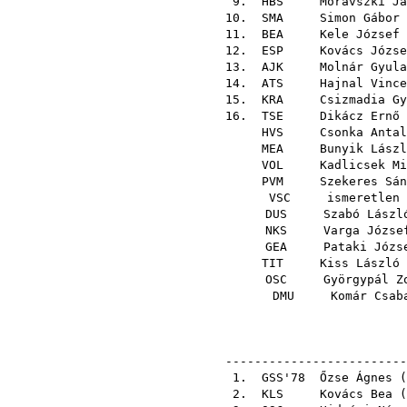
9.
HBS
Moravszki Já
10.
SMA
Simon Gábor
11.
BEA
Kele József
12.
ESP
Kovács Józse
13.
AJK
Molnár Gyula
14.
ATS
Hajnal Vince
15.
KRA
Csizmadia Gy
16.
TSE
Dikácz Ernő
HVS
Csonka Antal
MEA
Bunyik Lászl
VOL
Kadlicsek Mi
PVM
Szekeres Sán
VSC
ismeretlen 
DUS
Szabó Lászl
NKS
Varga Józse
GEA
Pataki Józs
TIT
Kiss László
OSC
Györgypál Z
DMU
Komár Csab
-------------------------
1.
GSS'78
Őzse Ágnes
(
2.
KLS
Kovács Bea
(