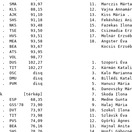
. .
SMA
83,97 11.
Marczis Márta
 . .
KLS
88,15 12.
Vajna Annamár
. .
AJK
91,10 13.
Kiss Mária
. 
. .
SHS
91,18 14.
Fekésházi Ani
. .
NKS
93,48 15.
Fazekas Ilona
. .
TSE
93,50 16.
Csizmadia Erz
. .
HVS
93,51 17.
Molnár Erzséb
. .
MEA
93,58 18.
Angster Éva
.
. .
BEA
93,67
Kocsis Erzséb
. .
ATS
93,
. .
VOL
98,77
. .
DUS
102,27 1.
Szopori Éva
.
. .
TIT
102,27 2.
Kármán Katali
. .
OSC
disq 3.
Kalo Marianna
. .
DMU
disq 4.
Billédi Katal
. .
PVM
disq 5.
Hanusz Mária
6.
Danovszky Már
futók [
térkép
] 7.
Skoda Ilona
.
. .
ESP
68,35 8.
Medne Gunta
.
. .
GSS'78
73,90 9.
Halaj Mária
.
. .
DVT
73,97 10.
Szokol Ilona
 .
TIT
73,98 11.
Szlávik Éva
.
. .
PVS
74,09 12.
Györki Ágnes
. .
BEA
76,16 13.
Hajnal Anita
. .
SHS
78,76 14.
Honfi Gáborné