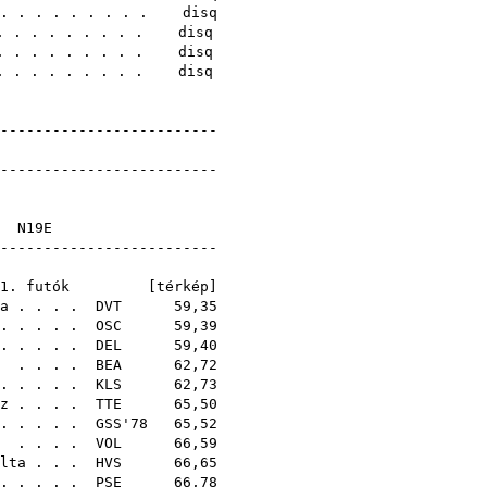
 . . . . . . . . . disq
. . . . . . . . . . disq
. . . . . . . . . . disq
. . . . . . . . . . disq
--------------------------
edmények
--------------------------
E
N19E
---------------------
1. futók [
térkép
]
a
. . . .
DVT
59,35
. . . . .
OSC
59,39
. . . . .
DEL
59,40
. . . .
BEA
62,72
. . . . .
KLS
62,73
z
. . . .
TTE
65,50
. . . . .
GSS'78
65,52
. . . .
VOL
66,59
lta
. . .
HVS
66,65
 . . . .
PSE
66,78