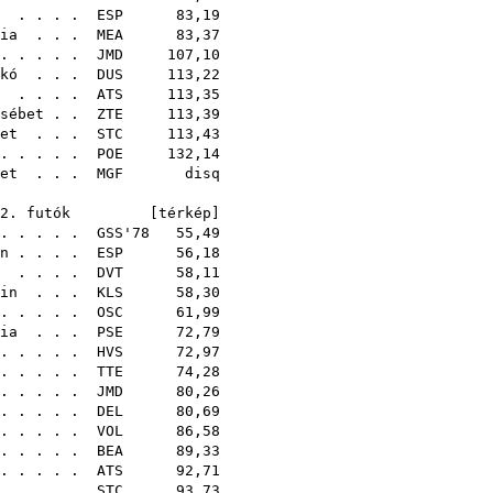
. . . .
ESP
83,19
ia
. . .
MEA
83,37
. . . . .
JMD
107,10
kó
. . .
DUS
113,22
. . . .
ATS
113,35
sébet
. .
ZTE
113,39
et
. . .
STC
113,43
 . . . .
POE
132,14
et
. . .
MGF
disq
95
2. futók [
térkép
]
 . . . .
GSS'78
55,49
n
. . . .
ESP
56,18
. . . .
DVT
58,11
in
. . .
KLS
58,30
. . . . .
OSC
61,99
ia
. . .
PSE
72,79
 . . . .
HVS
72,97
 . . . .
TTE
74,28
 . . . .
JMD
80,26
. . . . .
DEL
80,69
 . . . .
VOL
86,58
. . . . .
BEA
89,33
. . . . .
ATS
92,71
. . . .
STC
93,73