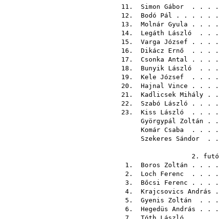
11.
Simon Gábor
. . . 
12.
Bodó Pál
. . . . .
13.
Molnár Gyula
. . . 
14.
Legáth László
. . 
15.
Varga József
. . . 
16.
Dikácz Ernő
. . . 
17.
Csonka Antal
. . . 
18.
Bunyik László
. . 
19.
Kele József
. . . 
20.
Hajnal Vince
. . . 
21.
Kadlicsek Mihály
. 
22.
Szabó László
. . . 
23.
Kiss László
. . . 
Györgypál Zoltán
. 
Komár Csaba
. . . 
Szekeres Sándor
. 
2. 
1.
Boros Zoltán
. . . 
2.
Loch Ferenc
. . . 
3.
Bőcsi Ferenc
. . . 
4.
Krajcsovics András
.
5.
Gyenis Zoltán
. . 
6.
Hegedüs András
. . 
7.
Tóth László
. . . 