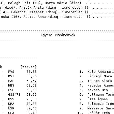
3
),
Balogh Edit
(
10
),
Barta Mária
(
disq
) . . . . . . .
a
(
disq
),
Pribék Anita
(
disq
), ismeretlen () . . . . 
(
14
),
Lakatos Erzsébet
(
disq
), ismeretlen () . . . . 
roska
(
16
),
Radics Anna
(
disq
), ismeretlen () . . . . 
-------------------------------------------------------
Egyéni er
-------------------------------------------------------
F21
----------------------- ----------------------
futók [
térkép
]
. .
PVS
68,55 1.
Kalo Annamári
. .
DVT
68,56 2.
Hidvégi Nóra
. .
MAF
68,57 3.
Takács Klára
. .
HBS
68,58 4.
Hegedüs Ágnes
. .
PSE
68,63 5.
Kovács Bea
. 
. .
GSS'78
68,65 6.
Pollmann Teré
. .
HSS
70,88 7.
Őzse Ágnes
. 
. .
KRA
70,88 8.
Selmeczi Irén
. .
ESP
82,46 9.
Mészáros Saro
. .
GEA
82,49 10.
Csőkör Irén
.