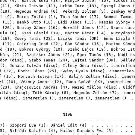
nos
(
4
),
Bartus Béla
(
13
),
Kinyik József
(
10
),
Szokol Is
(
11
),
Kürti István
(
11
),
Urbán Imre
(
18
),
Spiegl János
(
(
19
),
Hegedüs András
(
6
),
Vekerdy Zoltán
(
5
),
Zánkay And
f
(
9
),
Boros Zoltán
(
1
),
Tóth Sándor
(
17
),
Somodi Tamás
(
13
),
Benkő Ottó
(
18
),
Ládi János
(
13
),
Kaszás György
(
(
20
),
Somlay Gábor
(
16
),
Horváth János
(
12
),
Szücs Lász
ula
(
8
),
Kiss László
(
19
),
Marton Péter
(
14
),
Kutnyánszk
(
16
),
Csery Tamás
(
23
),
Laczkó Tamás
(
OK
),
Emhő László
(
(
17
),
Goldring Jenő
(
22
),
Bán Sándor
(
15
),
Marton Sándo
ó
(
18
),
Bokros György
(
10
),
Szabó Lajos
(
19
),
Bokros Ist
hály
(
21
),
Szatzker János
(
21
),
Egei Tamás
(
16
),
Kadlics
dor
(
disq
),
Szabó Tamás
(
24
),
Lajtai Sándor
(
OK
),
Sélley
(),
Juhász István
(
disq
),
Illésy Géza
(
disq
), ismeretl
ó
(
22
),
Dombi János
(
25
),
Gyány Gyula
(
disq
), ismeretle
f
(
15
),
Horváth István
(
17
),
Bálint Zoltán
(
disq
), isme
ef
(
10
),
Vékony Andor
(
12
),
Ruda Győző
(
OK
), ismeretle
(
23
),
Krajcsovics András
(
4
),
Mezei Miklós
(
disq
),
Gidóf
oltán
(
disq
),
Tóth Károly
(
8
),
Hegedűs Zoltán
(
7
), isme
a
(
disq
), ismeretlen (), ismeretlen (), ismeretlen ()
N1
-------------------------------------------------------
7
),
Szopori Éva
(
1
),
Dániel Edit
(
4
) . . . . . . . . .
5
),
Billédi Katalin
(
4
),
Halász Darabos Éva
(
5
) . . . .