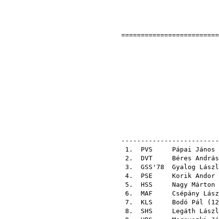
=========================
Orszá
1980-06
el
pálya
ellenő
-------------------------
1.
PVS
Pápai János
2.
DVT
Béres András
3.
GSS'78
Gyalog Lászl
4.
PSE
Korik Andor
5.
HSS
Nagy Márton
6.
MAF
Csépány Lász
7.
KLS
Bodó Pál
(
12
8.
SHS
Legáth Lászl