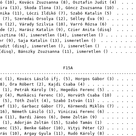
ó
(
10
),
Kovács Zsuzsanna
(
8
),
Osztafin Judit
(
4
) . . . 
ira
(
13
),
Skoda Ilona
(
3
),
Göncz Zsuzsanna
(
10
) . . . .
nika
(
11
),
Lóczi Ildikó
(
7
),
Szabó Katalin
(
5
) . . . . 
(
7
),
Szeredai Orsolya
(
12
),
Sélley Éva
(
9
) . . . . . .
s
(
12
),
Várady Szilvia
(
10
),
Varró Rózsa
(
6
) . . . . . 
de
(
2
),
Harász Katalin
(
9
),
Czier Anita
(
disq
) . . . .
isztina
(
6
), ismeretlen (
14
), ismeretlen () . . . . . 
er
(
9
),
Saja Katalin
(
13
), ismeretlen () . . . . . . 
udit
(
disq
), ismeretlen (), ismeretlen () . . . . . 
(
disq
),
Bánszky Zsuzsanna
(
11
), ismeretlen () . . . . 
F1
-------------------------------------------------------
c
(
1
),
Kovács László ifj.
(
5
),
Horgos Gábor
(
3
) . . . .
8
),
Óra Róbert
(
2
),
Kajdi Csaba
(
4
) . . . . . . . . . .
(
1
),
Petrák Károly
(
9
),
Hegedüs Ferenc
(
5
) . . . . . .
y
(
4
),
Munkácsi Ferenc
(
3
),
Horváth Csaba
(
10
) . . . . 
(
5
),
Tóth Zsolt
(
4
),
Szabó István
(
11
) . . . . . . . .
ef
(
13
),
Garbacz Gábor
(
7
),
Körmendi Miklós
(
7
) . . . .
16
),
Németh László
(
1
),
Viniczai Ferenc
(
6
) . . . . . .
a
(
11
),
Bardi János
(
6
),
Deme Zoltán
(
9
) . . . . . . .
(
1
),
Adorján Zoltán
(
15
),
Szabó Tamás
(
1
) . . . . . .
enc
(
15
),
Benke Gábor
(
10
),
Vityi Péter
(
2
) . . . . . .
rás
(
10
),
Argay Gyula
(
11
),
Rudó Károly
(
8
) . . . . . .