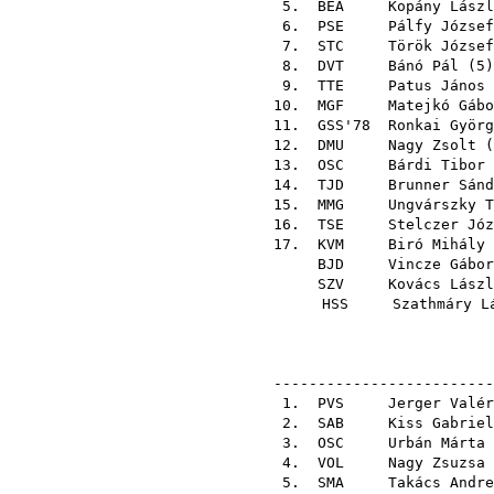
5.
BEA
Kopány Lászl
6.
PSE
Pálfy József
7.
STC
Török József
8.
DVT
Bánó Pál
(
5
9.
TTE
Patus János
10.
MGF
Matejkó Gábo
11.
GSS'78
Ronkai Györg
12.
DMU
Nagy Zsolt
(
13.
OSC
Bárdi Tibor
14.
TJD
Brunner Sánd
15.
MMG
Ungvárszky T
16.
TSE
Stelczer Józ
17.
KVM
Biró Mihály
BJD
Vincze Gábor
SZV
Kovács Lászl
HSS
Szathmáry L
-------------------------
1.
PVS
Jerger Valér
2.
SAB
Kiss Gabriel
3.
OSC
Urbán Márta
4.
VOL
Nagy Zsuzsa
5.
SMA
Takács Andre