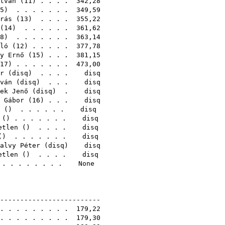
tván
(
11
) . . . . 342,28
5
) . . . . . . . 349,59
rás
(
13
) . . . . 355,22
(
14
) . . . . . . 361,62
8
) . . . . . . . 363,14
ló
(
12
) . . . . . 377,78
y Ernő
(
15
) . . . 381,15
17
) . . . . . . . 473,00
r
(
disq
) . . . . disq
ván
(
disq
) . . . disq
ek Jenő
(
disq
) . disq
 Gábor
(
16
) . . . disq
en () . . . . . . disq
n () . . . . . . . disq
retlen () . . . . disq
n () . . . . . . . disq
alvy Péter
(
disq
) disq
retlen () . . . . disq
 . . . . . . . . . None
9E
--------------------------
 . . . . . . . . . 179,22
 . . . . . . . . . 179,30