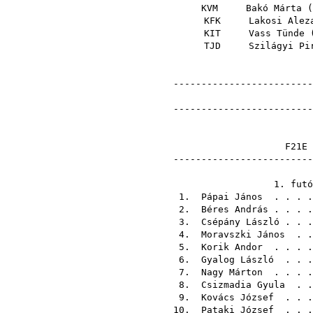
KVM
Bakó Márta
(
KFK
Lakosi Alez
KIT
Vass Tünde
TJD
Szilágyi Pi
-------------------------
-------------------------
--------------------
1. 
1.
Pápai János
. . . 
2.
Béres András
. . . 
3.
Csépány László
. . 
4.
Moravszki János
. 
5.
Korik Andor
. . . 
6.
Gyalog László
. . 
7.
Nagy Márton
. . . 
8.
Csizmadia Gyula
. 
9.
Kovács József
. . 
10.
Pataki József
. . 