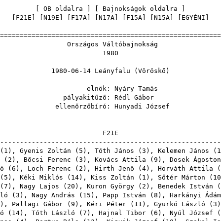
[
OB oldalra
] [
Bajnokságok oldalra
[
F21E
] [
N19E
] [
F17A
] [
N17A
] [
F15A
] [
N15A
] [
EGYÉNI
=======================================================
gos Váltóbaj
198
-14 Leányfalu (
nök:
Nyáry Tamás
kitűző:
Rédl Gábor
rzőbíró:
Hunyadi József
F2
-------------------------------------------------------
(
1
),
Gyenis Zoltán
(
5
),
Tóth János
(
3
),
Kelemen János
(
1
(
2
),
Bőcsi Ferenc
(
3
),
Kovács Attila
(
9
),
Dosek Ágoston
ó
(
6
),
Loch Ferenc
(
2
),
Hirth Jenő
(
4
),
Horváth Attila
(
(
5
),
Kéki Miklós
(
14
),
Kiss Zoltán
(
1
),
Sőtér Márton
(
10
(
7
),
Nagy Lajos
(
20
),
Kuron György
(
2
),
Benedek István
(
ló
(
3
),
Nagy András
(
15
),
Papp István
(
8
),
Harkányi Ádám
),
Pallagi Gábor
(
9
),
Kéri Péter
(
11
),
Gyurkó László
(
3
ó
(
14
),
Tóth László
(
7
),
Hajnal Tibor
(
6
),
Nyúl József
(