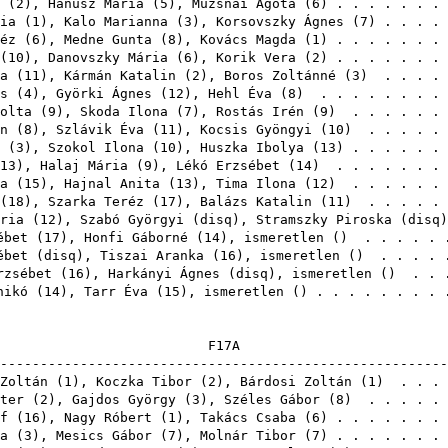
(
2
),
Hanusz Mária
(
5
),
Muzsnai Ágota
(
6
) . . . . . . .
ia
(
1
),
Kalo Marianna
(
3
),
Korsovszky Ágnes
(
7
) . . . .
éz
(
6
),
Medne Gunta
(
8
),
Kovács Magda
(
1
) . . . . . . .
(
10
),
Danovszky Mária
(
6
),
Korik Vera
(
2
) . . . . . . .
a
(
11
),
Kármán Katalin
(
2
),
Boros Zoltánné
(
3
) . . . . 
s
(
4
),
Györki Ágnes
(
12
),
Hehl Éva
(
8
) . . . . . . . .
olta
(
9
),
Skoda Ilona
(
7
),
Rostás Irén
(
9
) . . . . . .
n
(
8
),
Szlávik Éva
(
11
),
Kocsis Gyöngyi
(
10
) . . . . . 
(
3
),
Szokol Ilona
(
10
),
Huszka Ibolya
(
13
) . . . . . .
13
),
Halaj Mária
(
9
),
Lékó Erzsébet
(
14
) . . . . . . .
a
(
15
),
Hajnal Anita
(
13
),
Tima Ilona
(
12
) . . . . . .
(
18
),
Szarka Teréz
(
17
),
Balázs Katalin
(
11
) . . . . . 
ria
(
12
),
Szabó Györgyi
(
disq
),
Stramszky Piroska
(
disq
ébet
(
17
),
Honfi Gáborné
(
14
), ismeretlen () . . . . 
ébet
(
disq
),
Tiszai Aranka
(
16
), ismeretlen () . . . 
rzsébet
(
16
),
Harkányi Ágnes
(
disq
), ismeretlen () . .
nikó
(
14
),
Tarr Éva
(
15
), ismeretlen () . . . . . . . 
F1
-------------------------------------------------------
Zoltán
(
1
),
Koczka Tibor
(
2
),
Bárdosi Zoltán
(
1
) . . . 
ter
(
2
),
Gajdos György
(
3
),
Széles Gábor
(
8
) . . . . . 
f
(
16
),
Nagy Róbert
(
1
),
Takács Csaba
(
6
) . . . . . . .
a
(
3
),
Mesics Gábor
(
7
),
Molnár Tibor
(
7
) . . . . . . .