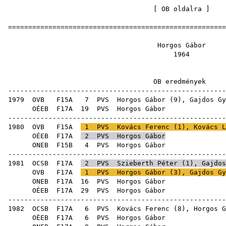
[
OB oldalra
=====================================================
Horgos 
19
OB eredm
-----------------------------------------------------
1979
OVB
F15A
7
PVS
Horgos Gábor (
9
),
Gajdos Gy
OÉEB
F17A
19
PVS
Horgo
-----------------------------------------------------
1980
OVB
F15A
1
PVS
Kovács Ferenc
(
1
),
Kovács L
OÉEB
F17A
2
PVS
Horgos Gábor
ONEB
F15B
4
PVS
Horgo
-----------------------------------------------------
1981
OCSB
F17A
2
PVS
Szieberth Péter
(
1
),
Gajdos
OVB
F17A
1
PVS
Horgos Gábor (
3
),
Gajdos Gy
ONEB
F17A
16
PVS
Horgo
OÉEB
F17A
29
PVS
Horgo
-----------------------------------------------------
1982
OCSB
F17A
6
PVS
Kovács Ferenc
(
8
), Horgos G
OÉEB
F17A
6
PVS
Horgo