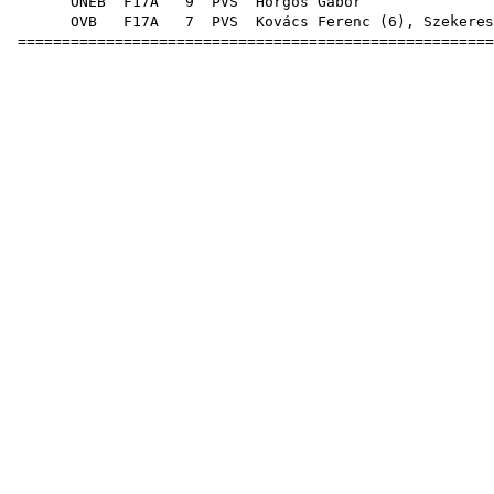
ONEB
F17A
9
PVS
Horgo
OVB
F17A
7
PVS
Kovács Ferenc
(
6
),
Szekeres
=====================================================