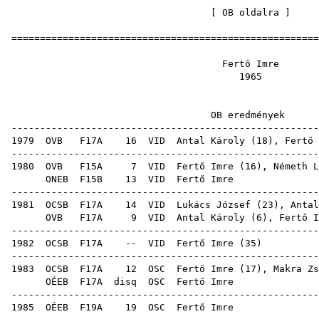
[
OB oldalra
=====================================================
Fertő 
19
OB eredm
-----------------------------------------------------
1979
OVB
F17A
16
VID
Antal Károly
(
18
), Fertő 
-----------------------------------------------------
1980
OVB
F15A
7
VID
Fertő Imre (
16
),
Németh L
ONEB
F15B
13
VID
Fert
-----------------------------------------------------
1981
OCSB
F17A
14
VID
Lukács József
(
23
),
Antal
OVB
F17A
9
VID
Antal Károly
(
6
), Fertő I
-----------------------------------------------------
1982
OCSB
F17A
--
VID
Fertő Imre
(
35
-----------------------------------------------------
1983
OCSB
F17A
12
OSC
Fertő Imre (
17
),
Makra Zs
OÉEB
F17A
disq
OSC
Fert
-----------------------------------------------------
1985
OÉEB
F19A
19
OSC
Fert