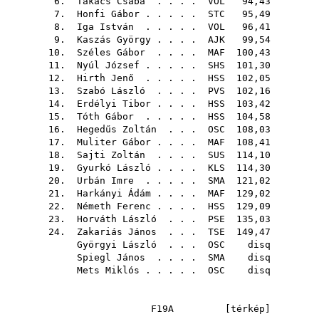
6.
Takács Csaba
. . . .
VOL
94,43
7.
Honfi Gábor
. . . . .
STC
95,49
8.
Iga István
. . . . .
VOL
96,41
9.
Kaszás György
. . . .
AJK
99,54
10.
Széles Gábor
. . . .
MAF
100,43
11.
Nyúl József
. . . . .
SHS
101,30
12.
Hirth Jenő
. . . . .
HSS
102,05
13.
Szabó László
. . . .
PVS
102,16
14.
Erdélyi Tibor
. . . .
HSS
103,42
15.
Tóth Gábor
. . . . .
HSS
104,58
16.
Hegedűs Zoltán
. . .
OSC
108,03
17.
Muliter Gábor
. . . .
MAF
108,41
18.
Sajti Zoltán
. . . .
SUS
114,10
19.
Gyurkó László
. . . .
KLS
114,30
20.
Urbán Imre
. . . . .
SMA
121,02
21.
Harkányi Ádám
. . . .
MAF
129,02
22.
Németh Ferenc
. . . .
HSS
129,09
23.
Horváth László
. . .
PSE
135,03
24.
Zakariás János
. . .
TSE
149,47
Györgyi László
. . .
OSC
disq
Spiegl János
. . . .
SMA
disq
Mets Miklós
. . . . .
OSC
disq
F19A [
térkép
]