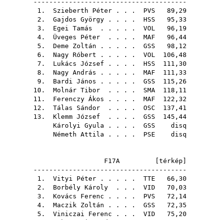
---------------------------------------
1.
Szieberth Péter
. . .
PVS
89,29
2.
Gajdos György
. . . .
HSS
95,33
3.
Egei Tamás
. . . . .
VOL
96,19
4.
Üveges Péter
. . . .
MAF
96,44
5.
Deme Zoltán
. . . . .
GSS
98,12
6.
Nagy Róbert
. . . . .
VOL
106,48
7.
Lukács József
. . . .
HSS
111,30
8.
Nagy András
. . . . .
MAF
111,33
9.
Bardi János
. . . . .
GSS
115,26
10.
Molnár Tibor
. . . .
SMA
118,11
11.
Ferenczy Ákos
. . . .
MAF
122,32
12.
Tálas Sándor
. . . .
OSC
137,41
13.
Klemm József
. . . .
GSS
145,44
Károlyi Gyula
. . . .
GSS
disq
Németh Attila
. . . .
PSE
disq
F17A [
térkép
]
---------------------------------------
1.
Vityi Péter
. . . . .
TTE
66,30
2.
Borbély Károly
. . .
VID
70,03
3.
Kovács Ferenc
. . . .
PVS
72,14
4.
Maczik Zoltán
. . . .
GSS
72,35
5.
Viniczai Ferenc
. . .
VID
75,20