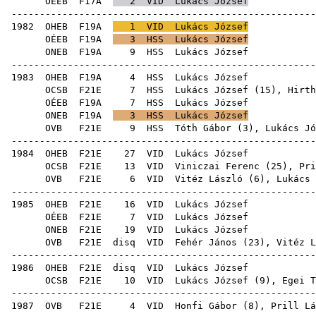
OÉEB
F17A
2
VID
Lukács József
-----------------------------------------------------
1982
OHEB
F19A
1
VID
Lukács József
OÉEB
F19A
3
HSS
Lukács József
ONEB
F19A
9
HSS
Luká
-----------------------------------------------------
1983
OHEB
F19A
4
HSS
Luká
OCSB
F21E
7
HSS
Lukács József (
15
),
Hirth
OÉEB
F19A
7
HSS
Luká
ONEB
F19A
3
HSS
Lukács József
OVB
F21E
9
HSS
Tóth Gábor
(
3
), Lukács Jó
-----------------------------------------------------
1984
OHEB
F21E
27
VID
Luká
OCSB
F21E
13
VID
Viniczai Ferenc
(
25
),
Pri
OVB
F21E
6
VID
Vitéz László
(
6
), Lukács 
-----------------------------------------------------
1985
OHEB
F21E
16
VID
Luká
OÉEB
F21E
7
VID
Luká
ONEB
F21E
19
VID
Luká
OVB
F21E
disq
VID
Fehér János
(
23
),
Vitéz L
-----------------------------------------------------
1986
OHEB
F21E
disq
VID
Luká
OCSB
F21E
10
VID
Lukács József (
9
),
Egei T
-----------------------------------------------------
1987
OVB
F21E
4
VID
Honfi Gábor
(
8
),
Prill Lá