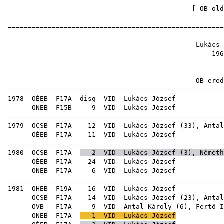
[
OB old
=====================================================
Lukács
19
OB ere
-----------------------------------------------------
1978
OÉEB
F17A
disq
VID
Luká
ONEB
F15B
9
VID
Luká
-----------------------------------------------------
1979
OCSB
F17A
12
VID
Lukács József (
33
),
Antal
OÉEB
F17A
11
VID
Luká
-----------------------------------------------------
1980
OCSB
F17A
2
VID
Lukács József (
3
),
Németh
OÉEB
F17A
24
VID
Luká
ONEB
F17A
6
VID
Luká
-----------------------------------------------------
1981
OHEB
F19A
16
VID
Luká
OCSB
F17A
14
VID
Lukács József (
23
),
Antal
OVB
F17A
9
VID
Antal Károly
(
6
),
Fertő I
ONEB
F17A
1
VID
Lukács József