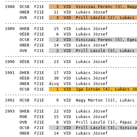
-----------------------------------------------------
1988
OCSB
F21E
3
VID
Viniczai Ferenc
(
3
),
Nagy
ONEB
F21E
11
VID
Luká
OVB
F21E
3
VID
Prill László
(
2
), Lukács 
-----------------------------------------------------
1989
OHEB
F21E
15
VID
Luká
OÉEB
F21E
6
VID
Luká
OCSB
F21E
2
VID
Viniczai Ferenc
(
5
),
Egei
ONEB
F21E
14
VID
Luká
OVB
F21E
2
VID
Prill László
(
3
), Lukács 
-----------------------------------------------------
1990
OÉEB
F21E
23
VID
Luká
-----------------------------------------------------
1991
OHEB
F21E
17
VID
Luká
OÉEB
F21E
30
VID
Luká
ONEB
F21E
disq
VID
Luká
OCSB
F21E
1
VID
Iga István
(
4
), Lukács Jó
-----------------------------------------------------
1992
OCSB
F21E
9
VID
Nagy Márton
(
13
), Lukács 
-----------------------------------------------------
1993
OHEB
F21E
22
VID
Luká
ROB
F21E
15
VID
Luká
OVB
F21E
8
VID
Prill László
(
1
),
Pápai J
OCSB
F21E
2
VID
Prill László
(
3
),
Vinicza
ONEB
F21E
14
VID
Luká