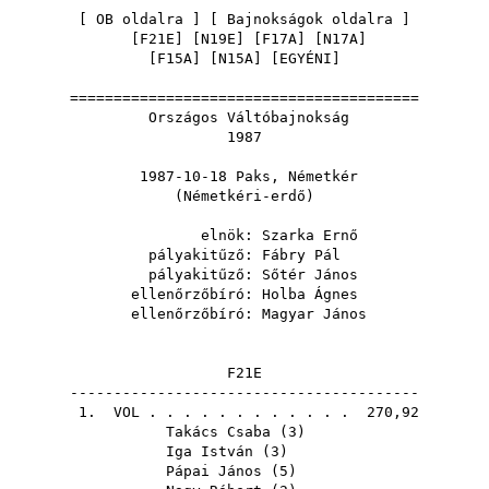
[
OB oldalra
] [
Bajnokságok oldalra
]
[
F21E
] [
N19E
] [
F17A
] [
N17A
]
[
F15A
] [
N15A
] [
EGYÉNI
]
========================================
Országos Váltóbajnokság
1987
1987-10-18 Paks, Németkér
(Németkéri-erdő)
elnök:
Szarka Ernő
pályakitűző:
Fábry Pál
pályakitűző:
Sőtér János
ellenőrzőbíró:
Holba Ágnes
ellenőrzőbíró:
Magyar János
F21E
----------------------------------------
1.
VOL
. . . . . . . . . . . . 270,92
Takács Csaba
(
3
)
Iga István
(
3
)
Pápai János
(
5
)