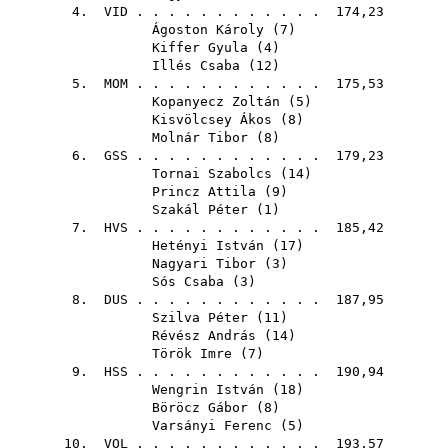
4.
VID
. . . . . . . . . . . . 174,23
Ágoston Károly
(
7
)
Kiffer Gyula
(
4
)
Illés Csaba
(
12
)
5.
MOM
. . . . . . . . . . . . 175,53
Kopanyecz Zoltán
(
5
)
Kisvölcsey Ákos
(
8
)
Molnár Tibor
(
8
)
6.
GSS
. . . . . . . . . . . . 179,23
Tornai Szabolcs
(
14
)
Princz Attila
(
9
)
Szakál Péter
(
1
)
7.
HVS
. . . . . . . . . . . . 185,42
Hetényi István
(
17
)
Nagyari Tibor
(
3
)
Sós Csaba
(
3
)
8.
DUS
. . . . . . . . . . . . 187,95
Szilva Péter
(
11
)
Révész András
(
14
)
Török Imre
(
7
)
9.
HSS
. . . . . . . . . . . . 190,94
Wengrin István
(
18
)
Böröcz Gábor
(
8
)
Varsányi Ferenc
(
5
)
10.
VOL
. . . . . . . . . . . . 193,57