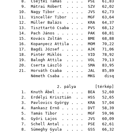
8.
Csejtei Tamás
. . . .
PSE
61,83
9.
Mátrai Róbert
. . . .
SZV
62,02
10.
Nagy Tibor
. . . . . .
JVS
62,73
11.
Vincellér Tibor
. . .
MGF
63,64
12.
Müller Balázs
. . . .
KRA
64,37
13.
Tiszttartó Csaba
. . .
PVS
68,12
14.
Pach János
. . . . . .
PAK
68,81
15.
Kovács Zoltán
. . . .
BME
68,88
16.
Kopanyecz Attila
. . .
MOM
70,22
17.
Bagdi József
. . . . .
AJK
71,06
18.
Pintér Miklós
. . . .
VID
78,92
19.
Balogh Attila
. . . .
VOL
79,13
20.
Cserta László
. . . .
SMA
83,95
21.
Horváth Csaba
. . . .
JAL
85,89
Németh Csaba
. . . . .
MKG
disq
2. pálya [
térkép
]
1.
Knuth Ábel
. . . . . .
BEA
52,60
2.
Erdélyi Krisztián
. .
HSS
52,65
3.
Pavlovics György
. . .
KRA
57,04
4.
Rankasz Ernő
. . . . .
DVT
58,39
5.
Tamás Tibor
. . . . .
MGF
59,96
6.
Győri Lajos
. . . . .
JVS
60,09
7.
Schell Antal
. . . . .
PSE
62,61
8.
Sümeghy Gyula
. . . .
GSS
66,32