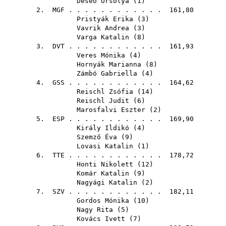
Deseő Orsolya
(
1
)
2.
MGF
. . . . . . . . . . . . 161,80
Pristyák Erika
(
3
)
Vavrik Andrea
(
3
)
Varga Katalin
(
8
)
3.
DVT
. . . . . . . . . . . . 161,93
Veres Mónika
(
4
)
Hornyák Marianna
(
8
)
Zámbó Gabriella
(
4
)
4.
GSS
. . . . . . . . . . . . 164,62
Reischl Zsófia
(
14
)
Reischl Judit
(
6
)
Marosfalvi Eszter
(
2
)
5.
ESP
. . . . . . . . . . . . 169,90
Király Ildikó
(
4
)
Szemző Éva
(
9
)
Lovasi Katalin
(
1
)
6.
TTE
. . . . . . . . . . . . 178,72
Honti Nikolett
(
12
)
Komár Katalin
(
9
)
Nagyági Katalin
(
2
)
7.
SZV
. . . . . . . . . . . . 182,11
Gordos Mónika
(
10
)
Nagy Rita
(
5
)
Kovács Ivett
(
7
)