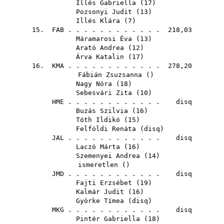
Illés Gabriella
(
17
)
Pozsonyi Judit
(
13
)
Illés Klára
(
7
)
15.
FAB
. . . . . . . . . . . . 218,03
Máramarosi Éva
(
13
)
Arató Andrea
(
12
)
Árva Katalin
(
17
)
16.
KMA
. . . . . . . . . . . . 278,20
Fábián Zsuzsanna
()
Nagy Nóra
(
18
)
Sebesvári Zita
(
10
)
HME
. . . . . . . . . . . . disq
Buzás Szilvia
(
16
)
Tóth Ildikó
(
15
)
Felföldi Renáta
(
disq
)
JAL
. . . . . . . . . . . . disq
Laczó Márta
(
16
)
Szemenyei Andrea
(
14
)
ismeretlen ()
JMD
. . . . . . . . . . . . disq
Fajti Erzsébet
(
19
)
Kalmár Judit
(
16
)
Györke Tímea
(
disq
)
MKG
. . . . . . . . . . . . disq
Pintér Gabriella
(
18
)