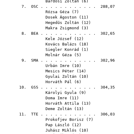
Bárdosi Zoltán
(
6
)
7.
OSC
. . . . . . . . . . . . 288,07
Rózsa Géza
(
7
)
Dosek Ágoston
(
11
)
Hegedűs Zoltán
(
12
)
Makra Zsigmond
(
3
)
8.
BEA
. . . . . . . . . . . . 302,65
Kele József
(
12
)
Kovács Balázs
(
18
)
Siegler Konrád
(
1
)
Molnár Géza
(
5
)
9.
SMA
. . . . . . . . . . . . 302,96
Urbán Imre
(
10
)
Mesics Péter
(
14
)
Gyulai Zoltán
(
10
)
Horváth Pál
(
6
)
10.
GSS
. . . . . . . . . . . . 304,35
Károlyi Gyula
(
9
)
Doma Imre
(
11
)
Horváth Attila
(
13
)
Deme Zoltán
(
13
)
11.
TTE
. . . . . . . . . . . . 306,03
Prokofjev Borisz
(
7
)
Pap László
(
12
)
Juhász Miklós
(
10
)