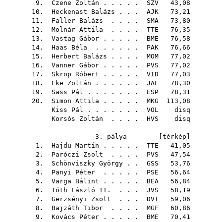
9.
Czene Zoltán
. . . . .
SZV
43,08
10.
Heckenast Balázs
. . .
AJK
73,21
11.
Faller Balázs
. . . .
SMA
73,80
12.
Molnár Attila
. . . .
TTE
76,35
13.
Vastag Gábor
. . . . .
BME
76,58
14.
Haas Béla
. . . . . .
PAK
76,66
15.
Herbert Balázs
. . . .
MOM
77,02
16.
Vanner Gábor
. . . . .
PVS
77,02
17.
Skrop Róbert
. . . . .
VID
77,03
18.
Eke Zoltán
. . . . . .
JAL
78,30
19.
Sass Pál
. . . . . . .
ESP
78,31
20.
Simon Attila
. . . . .
MKG
113,08
Kiss Pál
. . . . . . .
VOL
disq
Korsós Zoltán
. . . .
HVS
disq
3. pálya [
térkép
]
1.
Hajdu Martin
. . . . .
TTE
41,05
2.
Paróczi Zsolt
. . . .
PVS
47,54
3.
Schönviszky György
. .
GSS
53,76
4.
Panyi Péter
. . . . .
PSE
56,64
5.
Varga Bálint
. . . . .
BEA
56,84
6.
Tóth László II.
. . .
JVS
58,19
7.
Gerzsényi Zsolt
. . .
DVT
59,06
8.
Bajzáth Tibor
. . . .
MGF
60,86
9.
Kovács Péter
. . . . .
BME
70,41