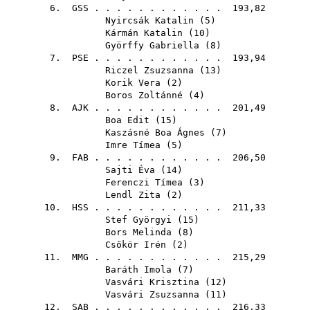
6.
GSS
. . . . . . . . . . . . 193,82
Nyircsák Katalin
(
5
)
Kármán Katalin
(
10
)
Györffy Gabriella
(
8
)
7.
PSE
. . . . . . . . . . . . 193,94
Riczel Zsuzsanna
(
13
)
Korik Vera
(
2
)
Boros Zoltánné
(
4
)
8.
AJK
. . . . . . . . . . . . 201,49
Boa Edit
(
15
)
Kaszásné Boa Ágnes
(
7
)
Imre Tímea
(
5
)
9.
FAB
. . . . . . . . . . . . 206,50
Sajti Éva
(
14
)
Ferenczi Tímea
(
3
)
Lendl Zita
(
2
)
10.
HSS
. . . . . . . . . . . . 211,33
Stef Györgyi
(
15
)
Bors Melinda
(
8
)
Csőkör Irén
(
2
)
11.
MMG
. . . . . . . . . . . . 215,29
Baráth Imola
(
7
)
Vasvári Krisztina
(
12
)
Vasvári Zsuzsanna
(
11
)
12.
SAB
. . . . . . . . . . . . 216,33