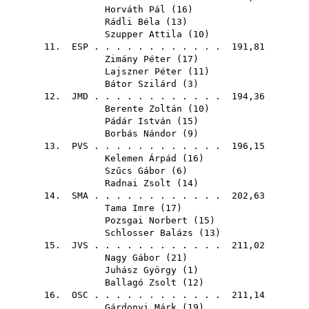
Horváth Pál
(
16
)
Rádli Béla
(
13
)
Szupper Attila
(
10
)
11.
ESP
. . . . . . . . . . . . 191,81
Zimány Péter
(
17
)
Lajszner Péter
(
11
)
Bátor Szilárd
(
3
)
12.
JMD
. . . . . . . . . . . . 194,36
Berente Zoltán
(
10
)
Pádár István
(
15
)
Borbás Nándor
(
9
)
13.
PVS
. . . . . . . . . . . . 196,15
Kelemen Árpád
(
16
)
Szűcs Gábor
(
6
)
Radnai Zsolt
(
14
)
14.
SMA
. . . . . . . . . . . . 202,63
Tama Imre
(
17
)
Pozsgai Norbert
(
15
)
Schlosser Balázs
(
13
)
15.
JVS
. . . . . . . . . . . . 211,02
Nagy Gábor
(
21
)
Juhász György
(
1
)
Ballagó Zsolt
(
12
)
16.
OSC
. . . . . . . . . . . . 211,14
Gárdonyi Márk
(
19
)