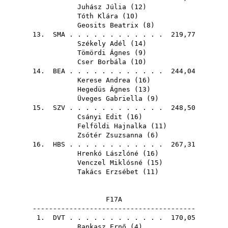
Juhász Júlia
(
12
)
Tóth Klára
(
10
)
Geosits Beatrix
(
8
)
13.
SMA
. . . . . . . . . . . . 219,77
Székely Adél
(
14
)
Tömördi Ágnes
(
9
)
Cser Borbála
(
10
)
14.
BEA
. . . . . . . . . . . . 244,04
Kerese Andrea
(
16
)
Hegedüs Ágnes
(
13
)
Üveges Gabriella
(
9
)
15.
SZV
. . . . . . . . . . . . 248,50
Csányi Edit
(
16
)
Felföldi Hajnalka
(
11
)
Zsótér Zsuzsanna
(
6
)
16.
HBS
. . . . . . . . . . . . 267,31
Hrenkó Lászlóné
(
16
)
Venczel Miklósné
(
15
)
Takács Erzsébet
(
11
)
F17A
----------------------------------------
1.
DVT
. . . . . . . . . . . . 170,05
Rankasz Ernő
(
4
)