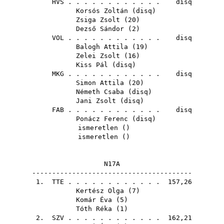
HVS
. . . . . . . . . . . . disq
Korsós Zoltán
(
disq
)
Zsiga Zsolt
(
20
)
Dezső Sándor
(
2
)
VOL
. . . . . . . . . . . . disq
Balogh Attila
(
19
)
Zelei Zsolt
(
16
)
Kiss Pál
(
disq
)
MKG
. . . . . . . . . . . . disq
Simon Attila
(
20
)
Németh Csaba
(
disq
)
Jani Zsolt
(
disq
)
FAB
. . . . . . . . . . . . disq
Ponácz Ferenc
(
disq
)
ismeretlen ()
ismeretlen ()
N17A
----------------------------------------
1.
TTE
. . . . . . . . . . . . 157,26
Kertész Olga
(
7
)
Komár Éva
(
5
)
Tóth Réka
(
1
)
2.
SZV
. . . . . . . . . . . . 162,21