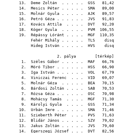
13.
Deme Zoltán
. . . . .
GSS
81,42
14.
Mesics Péter
. . . . .
SMA
89,00
15.
Molnár Gyula
. . . . .
AJK
89,57
16.
Petró Géza
. . . . . .
JVS
91,83
17.
Kovács Attila
. . . .
DVT
92,20
18.
Kóger Gyula
. . . . .
PVM
106,55
19.
Répássy Lóránt
. . . .
MGF
110,35
Fehér Mihály
. . . . .
TLS
disq
Hideg István
. . . . .
HVS
disq
2. pálya [
térkép
]
1.
Széles Gábor
. . . . .
MAF
66,76
2.
Móró Tibor
. . . . . .
HSS
66,90
3.
Iga István
. . . . . .
VOL
67,79
4.
Viniczai Ferenc
. . .
VID
69,07
5.
Molnár Géza
. . . . .
BEA
70,15
6.
Bárdosi Zoltán
. . . .
SAB
70,53
7.
Rózsa Géza
. . . . . .
OSC
70,98
8.
Mohácsy Tamás
. . . .
MGF
71,30
9.
Károlyi Gyula
. . . .
GSS
71,34
10.
Urbán Imre
. . . . . .
SMA
71,46
11.
Szieberth Péter
. . .
PVS
71,63
12.
Blidár János
. . . . .
SZV
79,02
13.
Jakus Zoltán
. . . . .
JVS
79,60
14.
Egerszegi József
. . .
DVT
82,56