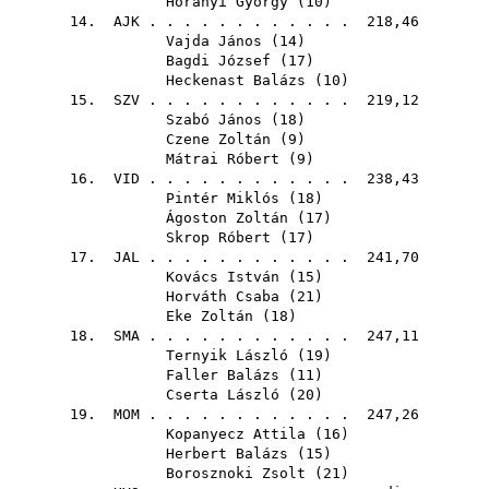
Horányi György
(
10
)
14.
AJK
. . . . . . . . . . . . 218,46
Vajda János
(
14
)
Bagdi József
(
17
)
Heckenast Balázs
(
10
)
15.
SZV
. . . . . . . . . . . . 219,12
Szabó János
(
18
)
Czene Zoltán
(
9
)
Mátrai Róbert
(
9
)
16.
VID
. . . . . . . . . . . . 238,43
Pintér Miklós
(
18
)
Ágoston Zoltán
(
17
)
Skrop Róbert
(
17
)
17.
JAL
. . . . . . . . . . . . 241,70
Kovács István
(
15
)
Horváth Csaba
(
21
)
Eke Zoltán
(
18
)
18.
SMA
. . . . . . . . . . . . 247,11
Ternyik László
(
19
)
Faller Balázs
(
11
)
Cserta László
(
20
)
19.
MOM
. . . . . . . . . . . . 247,26
Kopanyecz Attila
(
16
)
Herbert Balázs
(
15
)
Borosznoki Zsolt
(
21
)