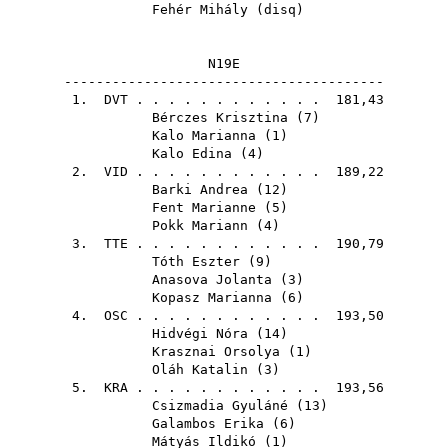
Fehér Mihály
(
disq
)
N19E
----------------------------------------
1.
DVT
. . . . . . . . . . . . 181,43
Bérczes Krisztina
(
7
)
Kalo Marianna
(
1
)
Kalo Edina
(
4
)
2.
VID
. . . . . . . . . . . . 189,22
Barki Andrea
(
12
)
Fent Marianne
(
5
)
Pokk Mariann
(
4
)
3.
TTE
. . . . . . . . . . . . 190,79
Tóth Eszter
(
9
)
Anasova Jolanta
(
3
)
Kopasz Marianna
(
6
)
4.
OSC
. . . . . . . . . . . . 193,50
Hidvégi Nóra
(
14
)
Krasznai Orsolya
(
1
)
Oláh Katalin
(
3
)
5.
KRA
. . . . . . . . . . . . 193,56
Csizmadia Gyuláné
(
13
)
Galambos Erika
(
6
)
Mátyás Ildikó
(
1
)