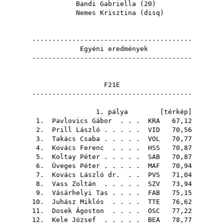
Bandi Gabriella
(
20
)
Nemes Krisztina
(
disq
)
----------------------------------------
Egyéni eredmények
----------------------------------------
F21E
----------------------------------------
1. pálya [
térkép
]
1.
Pavlovics Gábor
. . .
KRA
67,12
2.
Prill László
. . . . .
VID
70,56
3.
Takács Csaba
. . . . .
VOL
70,77
4.
Kovács Ferenc
. . . .
HSS
70,87
5.
Koltay Péter
. . . . .
SAB
70,87
6.
Üveges Péter
. . . . .
MAF
70,94
7.
Kovács László dr.
. .
PVS
71,04
8.
Vass Zoltán
. . . . .
SZV
73,94
9.
Vásárhelyi Tas
. . . .
FAB
75,15
10.
Juhász Miklós
. . . .
TTE
76,62
11.
Dosek Ágoston
. . . .
OSC
77,22
12.
Kele József
. . . . .
BEA
78,77