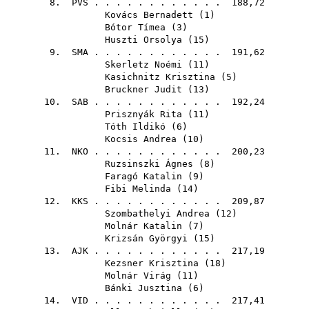
8.
PVS
. . . . . . . . . . . . 188,72
Kovács Bernadett
(
1
)
Bótor Tímea
(
3
)
Huszti Orsolya
(
15
)
9.
SMA
. . . . . . . . . . . . 191,62
Skerletz Noémi
(
11
)
Kasichnitz Krisztina
(
5
)
Bruckner Judit
(
13
)
10.
SAB
. . . . . . . . . . . . 192,24
Prisznyák Rita
(
11
)
Tóth Ildikó
(
6
)
Kocsis Andrea
(
10
)
11.
NKO
. . . . . . . . . . . . 200,23
Ruzsinszki Ágnes
(
8
)
Faragó Katalin
(
9
)
Fibi Melinda
(
14
)
12.
KKS
. . . . . . . . . . . . 209,87
Szombathelyi Andrea
(
12
)
Molnár Katalin
(
7
)
Krizsán Györgyi
(
15
)
13.
AJK
. . . . . . . . . . . . 217,19
Kezsner Krisztina
(
18
)
Molnár Virág
(
11
)
Bánki Jusztina
(
6
)
14.
VID
. . . . . . . . . . . . 217,41