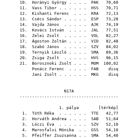
10.
Horányi György
. . . .
PAK
70,60
11.
Vass Tibor
. . . . . .
HSS
70,71
12.
Kishanti Ferenc
. . .
KRA
72,13
13.
Csécs Sándor
. . . . .
ESP
73,20
14.
Vajda János
. . . . .
AJK
74,19
15.
Kovács István
. . . .
JAL
77,51
16.
Zelei Zsolt
. . . . .
VOL
82,27
17.
Ágoston Zoltán
. . . .
VID
82,48
18.
Szabó János
. . . . .
SZV
84,02
19.
Ternyik László
. . . .
SMA
89,36
20.
Zsiga Zsolt
. . . . .
HVS
96,15
21.
Borosznoki Zsolt
. . .
MOM
100,02
Ponácz Ferenc
. . . .
FAB
disq
Jani Zsolt
. . . . . .
MKG
disq
N17A
----------------------------------------
1. pálya [
térkép
]
1.
Tóth Réka
. . . . . .
TTE
42,77
2.
Horváth Andrea
. . . .
SAB
51,64
3.
Lóczi Éva
. . . . . .
SZV
52,10
4.
Marosfalvi Mónika
. .
GSS
54,10
5.
Pfeiffer Zsuzsanna
. .
SMA
54,40