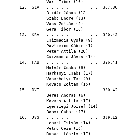
Vári Tibor
(
16
)
12.
SZV
. . . . . . . . . . . . 307,86
Blidár János
(
12
)
Szabó Endre
(
13
)
Vass Zoltán
(
8
)
Gera Tibor
(
10
)
13.
KRA
. . . . . . . . . . . . 320,43
Csizmadia Gyula
(
9
)
Pavlovics Gábor
(
1
)
Péter Attila
(
20
)
Csizmadia János
(
14
)
14.
FAB
. . . . . . . . . . . . 326,41
Molnár Csaba
(
8
)
Harkányi Csaba
(
17
)
Vásárhelyi Tas
(
9
)
Kovács Zoltán
(
15
)
15.
DVT
. . . . . . . . . . . . 330,42
Béres András
(
6
)
Kovács Attila
(
17
)
Egerszegi József
(
14
)
Bobok Gábor
(
17
)
16.
JVS
. . . . . . . . . . . . 339,12
Lénárt István
(
14
)
Petró Géza
(
16
)
Rusvai László
(
17
)