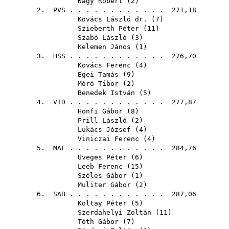
Nagy Róbert
(
2
)
2.
PVS
. . . . . . . . . . . . 271,18
Kovács László dr.
(
7
)
Szieberth Péter
(
11
)
Szabó László
(
3
)
Kelemen János
(
1
)
3.
HSS
. . . . . . . . . . . . 276,70
Kovács Ferenc
(
4
)
Egei Tamás
(
9
)
Móró Tibor
(
2
)
Benedek István
(
5
)
4.
VID
. . . . . . . . . . . . 277,87
Honfi Gábor
(
8
)
Prill László
(
2
)
Lukács József
(
4
)
Viniczai Ferenc
(
4
)
5.
MAF
. . . . . . . . . . . . 284,76
Üveges Péter
(
6
)
Leeb Ferenc
(
15
)
Széles Gábor
(
1
)
Muliter Gábor
(
2
)
6.
SAB
. . . . . . . . . . . . 287,06
Koltay Péter
(
5
)
Szerdahelyi Zoltán
(
11
)
Tóth Gábor
(
7
)