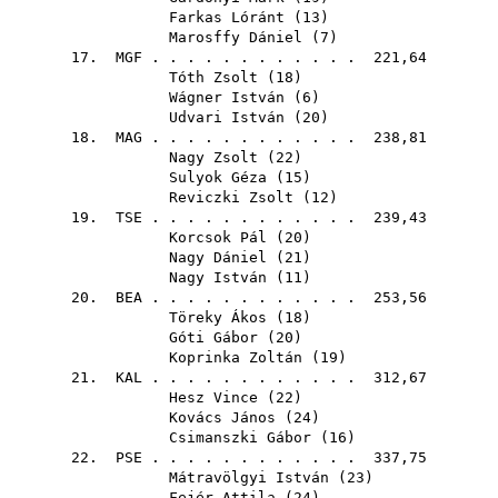
Farkas Lóránt
(
13
)
Marosffy Dániel
(
7
)
17.
MGF
. . . . . . . . . . . . 221,64
Tóth Zsolt
(
18
)
Wágner István
(
6
)
Udvari István
(
20
)
18.
MAG
. . . . . . . . . . . . 238,81
Nagy Zsolt
(
22
)
Sulyok Géza
(
15
)
Reviczki Zsolt
(
12
)
19.
TSE
. . . . . . . . . . . . 239,43
Korcsok Pál
(
20
)
Nagy Dániel
(
21
)
Nagy István
(
11
)
20.
BEA
. . . . . . . . . . . . 253,56
Töreky Ákos
(
18
)
Góti Gábor
(
20
)
Koprinka Zoltán
(
19
)
21.
KAL
. . . . . . . . . . . . 312,67
Hesz Vince
(
22
)
Kovács János
(
24
)
Csimanszki Gábor
(
16
)
22.
PSE
. . . . . . . . . . . . 337,75
Mátravölgyi István
(
23
)
Fejér Attila
(
24
)