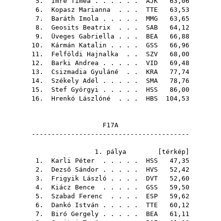
5.
Imre Tímea
. . . . . .
AJK
63,06
6.
Kopasz Marianna
. . .
TTE
63,53
7.
Baráth Imola
. . . . .
MMG
63,65
8.
Geosits Beatrix
. . .
SAB
64,12
9.
Üveges Gabriella
. . .
BEA
66,88
10.
Kármán Katalin
. . . .
GSS
66,96
11.
Felföldi Hajnalka
. .
SZV
68,00
12.
Barki Andrea
. . . . .
VID
69,48
13.
Csizmadia Gyuláné
. .
KRA
77,74
14.
Székely Adél
. . . . .
SMA
78,76
15.
Stef Györgyi
. . . . .
HSS
86,00
16.
Hrenkó Lászlóné
. . .
HBS
104,53
F17A
----------------------------------------
1. pálya [
térkép
]
1.
Karli Péter
. . . . .
HSS
47,35
2.
Dezső Sándor
. . . . .
HVS
52,42
3.
Frigyik László
. . . .
DVT
52,60
4.
Kiácz Bence
. . . . .
GSS
59,50
5.
Szabad Ferenc
. . . .
ESP
59,62
6.
Dankó István
. . . . .
TTE
60,12
7.
Biró Gergely
. . . . .
BEA
61,11