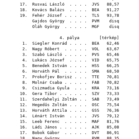
17.
Rusvai László
. . . .
JVS
88,57
18.
Kovács Balázs
. . . .
BEA
91,27
19.
Fehér József
. . . . .
TLS
93,78
Gajdos György
. . . .
PVM
disq
Oláh György
. . . . .
MGF
disq
4. pálya [
térkép
]
1.
Siegler Konrád
. . . .
BEA
62,46
2.
Nagy Róbert
. . . . .
VOL
63,67
3.
Szabó László
. . . . .
PVS
65,46
4.
Lukács József
. . . .
VID
65,75
5.
Benedek István
. . . .
HSS
66,25
6.
Horváth Pál
. . . . .
SMA
68,50
7.
Prokofjev Borisz
. . .
TTE
70,81
8.
Molnár Csaba
. . . . .
FAB
70,82
9.
Csizmadia Gyula
. . .
KRA
73,16
10.
Gera Tibor
. . . . . .
SZV
73,33
11.
Szerdahelyi Zoltán
. .
SAB
73,49
12.
Hegedűs Zoltán
. . . .
OSC
75,54
13.
Horváth Attila
. . . .
GSS
76,36
14.
Lénárt István
. . . .
JVS
79,12
15.
Leeb Ferenc
. . . . .
MAF
81,76
16.
Ládi János
. . . . . .
AJK
85,08
17.
Bobok Gábor
. . . . .
DVT
86,91
18.
Nagy György
. . . . .
PVM
88,35