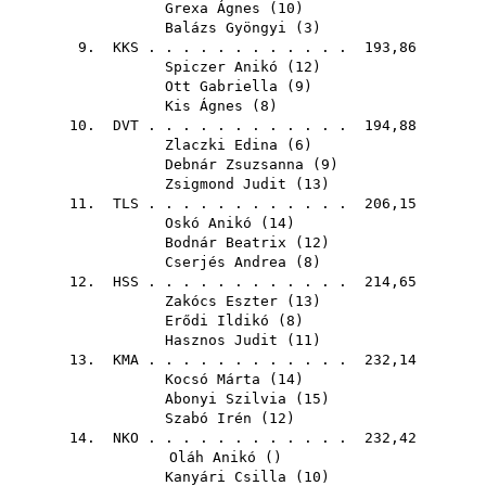
Grexa Ágnes
(
10
)
Balázs Gyöngyi
(
3
)
9.
KKS
. . . . . . . . . . . . 193,86
Spiczer Anikó
(
12
)
Ott Gabriella
(
9
)
Kis Ágnes
(
8
)
10.
DVT
. . . . . . . . . . . . 194,88
Zlaczki Edina
(
6
)
Debnár Zsuzsanna
(
9
)
Zsigmond Judit
(
13
)
11.
TLS
. . . . . . . . . . . . 206,15
Oskó Anikó
(
14
)
Bodnár Beatrix
(
12
)
Cserjés Andrea
(
8
)
12.
HSS
. . . . . . . . . . . . 214,65
Zakócs Eszter
(
13
)
Erődi Ildikó
(
8
)
Hasznos Judit
(
11
)
13.
KMA
. . . . . . . . . . . . 232,14
Kocsó Márta
(
14
)
Abonyi Szilvia
(
15
)
Szabó Irén
(
12
)
14.
NKO
. . . . . . . . . . . . 232,42
Oláh Anikó
()
Kanyári Csilla
(
10
)