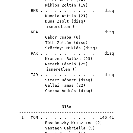
Miklós Zoltán
(
19
)
BKS
. . . . . . . . . . . . disq
Kundla Attila
(
21
)
Duna Zsolt
(
disq
)
ismeretlen ()
KRA
. . . . . . . . . . . . disq
Gábor Csaba
(
6
)
Tóth Zoltán
(
disq
)
Szörényi Miklós
(
disq
)
PAK
. . . . . . . . . . . . disq
Krasznai Balázs
(
23
)
Németh László
(
25
)
ismeretlen ()
TJD
. . . . . . . . . . . . disq
Simecz Róbert
(
disq
)
Gallai Tamás
(
22
)
Cserna András
(
disq
)
N15A
----------------------------------------
1.
MOM
. . . . . . . . . . . . 146,41
Bossánszky Krisztina
(
2
)
Vastagh Gabriella
(
5
)