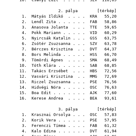
2. pálya [
térkép
]
1.
Mátyás Ildikó
. . . .
KRA
55,20
2.
Lendl Zita
. . . . . .
FAB
58,86
3.
Anasova Jolanta
. . .
TTE
59,65
4.
Pokk Mariann
. . . . .
VID
60,29
5.
Nyircsák Katalin
. . .
GSS
63,75
6.
Zsótér Zsuzsanna
. . .
SZV
63,78
7.
Bérczes Krisztina
. .
DVT
64,37
8.
Bors Melinda
. . . . .
HSS
66,70
9.
Tömördi Ágnes
. . . .
SMA
68,49
10.
Tóth Klára
. . . . . .
SAB
68,85
11.
Takács Erzsébet
. . .
HBS
72,56
12.
Vasvári Krisztina
. .
MMG
72,69
13.
Riczel Zsuzsanna
. . .
PSE
76,56
14.
Hidvégi Nóra
. . . . .
OSC
76,63
15.
Boa Edit
. . . . . . .
AJK
77,60
16.
Kerese Andrea
. . . .
BEA
93,61
3. pálya [
térkép
]
1.
Krasznai Orsolya
. . .
OSC
57,83
2.
Korik Vera
. . . . . .
PSE
57,95
3.
Ferenczi Tímea
. . . .
FAB
61,32
4.
Kalo Edina
. . . . . .
DVT
61,94