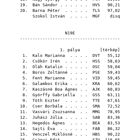
19.
Bán Sándor
. . . . . .
HVS
90,21
20.
Barna Péter
. . . . .
TLS
97,02
Szokol István
. . . .
MGF
disq
N19E
----------------------------------------
1. pálya [
térkép
]
1.
Kalo Marianna
. . . .
DVT
55,12
2.
Csőkör Irén
. . . . .
HSS
58,63
3.
Oláh Katalin
. . . . .
OSC
59,04
4.
Boros Zoltánné
. . . .
PSE
59,43
5.
Fent Marianne
. . . .
VID
59,45
6.
Galambos Erika
. . . .
KRA
60,62
7.
Kaszásné Boa Ágnes
. .
AJK
60,83
8.
Györffy Gabriella
. .
GSS
63,11
9.
Tóth Eszter
. . . . .
TTE
67,61
10.
Cser Borbála
. . . . .
SMA
72,52
11.
Vasvári Zsuzsanna
. .
MMG
78,95
12.
Juhász Júlia
. . . . .
SAB
83,36
13.
Hegedüs Ágnes
. . . .
BEA
83,53
14.
Sajti Éva
. . . . . .
FAB
86,32
15.
Venczel Miklósné
. . .
HBS
90,22
16.
Csányi Edit
. . . . .
SZV
116,65