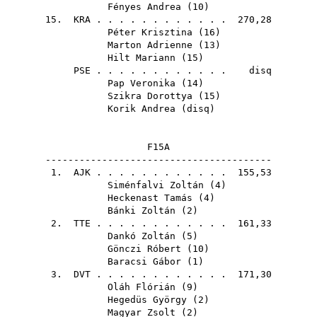
Fényes Andrea
(
10
)
15.
KRA
. . . . . . . . . . . . 270,28
Péter Krisztina
(
16
)
Marton Adrienne
(
13
)
Hilt Mariann
(
15
)
PSE
. . . . . . . . . . . . disq
Pap Veronika
(
14
)
Szikra Dorottya
(
15
)
Korik Andrea
(
disq
)
F15A
----------------------------------------
1.
AJK
. . . . . . . . . . . . 155,53
Siménfalvi Zoltán
(
4
)
Heckenast Tamás
(
4
)
Bánki Zoltán
(
2
)
2.
TTE
. . . . . . . . . . . . 161,33
Dankó Zoltán
(
5
)
Gönczi Róbert
(
10
)
Baracsi Gábor
(
1
)
3.
DVT
. . . . . . . . . . . . 171,30
Oláh Flórián
(
9
)
Hegedüs György
(
2
)
Magyar Zsolt
(
2
)