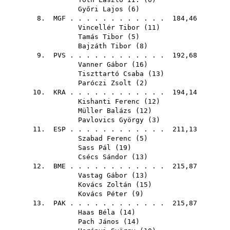
Győri Lajos
(
6
)
8.
MGF
. . . . . . . . . . . . 184,46
Vincellér Tibor
(
11
)
Tamás Tibor
(
5
)
Bajzáth Tibor
(
8
)
9.
PVS
. . . . . . . . . . . . 192,68
Vanner Gábor
(
16
)
Tiszttartó Csaba
(
13
)
Paróczi Zsolt
(
2
)
10.
KRA
. . . . . . . . . . . . 194,14
Kishanti Ferenc
(
12
)
Müller Balázs
(
12
)
Pavlovics György
(
3
)
11.
ESP
. . . . . . . . . . . . 211,13
Szabad Ferenc
(
5
)
Sass Pál
(
19
)
Csécs Sándor
(
13
)
12.
BME
. . . . . . . . . . . . 215,87
Vastag Gábor
(
13
)
Kovács Zoltán
(
15
)
Kovács Péter
(
9
)
13.
PAK
. . . . . . . . . . . . 215,87
Haas Béla
(
14
)
Pach János
(
14
)