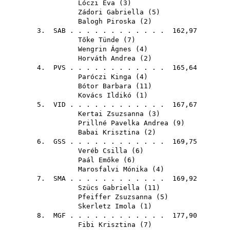
Lóczi Éva
(
3
)
Zádori Gabriella
(
5
)
Balogh Piroska
(
2
)
3.
SAB
. . . . . . . . . . . . 162,97
Tőke Tünde
(
7
)
Wengrin Ágnes
(
4
)
Horváth Andrea
(
2
)
4.
PVS
. . . . . . . . . . . . 165,64
Paróczi Kinga
(
4
)
Bótor Barbara
(
11
)
Kovács Ildikó
(
1
)
5.
VID
. . . . . . . . . . . . 167,67
Kertai Zsuzsanna
(
3
)
Prillné Pavelka Andrea
(
9
)
Babai Krisztina
(
2
)
6.
GSS
. . . . . . . . . . . . 169,75
Veréb Csilla
(
6
)
Paál Emőke
(
6
)
Marosfalvi Mónika
(
4
)
7.
SMA
. . . . . . . . . . . . 169,92
Szücs Gabriella
(
11
)
Pfeiffer Zsuzsanna
(
5
)
Skerletz Imola
(
1
)
8.
MGF
. . . . . . . . . . . . 177,90
Fibi Krisztina
(
7
)