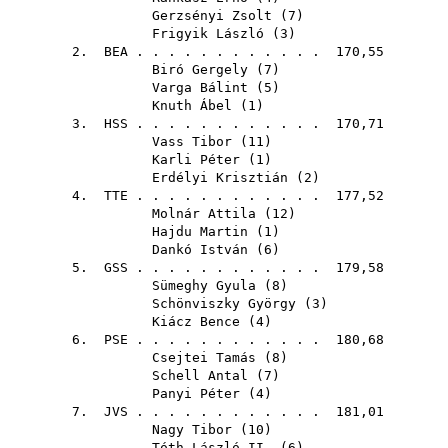
Gerzsényi Zsolt
(
7
)
Frigyik László
(
3
)
2.
BEA
. . . . . . . . . . . . 170,55
Biró Gergely
(
7
)
Varga Bálint
(
5
)
Knuth Ábel
(
1
)
3.
HSS
. . . . . . . . . . . . 170,71
Vass Tibor
(
11
)
Karli Péter
(
1
)
Erdélyi Krisztián
(
2
)
4.
TTE
. . . . . . . . . . . . 177,52
Molnár Attila
(
12
)
Hajdu Martin
(
1
)
Dankó István
(
6
)
5.
GSS
. . . . . . . . . . . . 179,58
Sümeghy Gyula
(
8
)
Schönviszky György
(
3
)
Kiácz Bence
(
4
)
6.
PSE
. . . . . . . . . . . . 180,68
Csejtei Tamás
(
8
)
Schell Antal
(
7
)
Panyi Péter
(
4
)
7.
JVS
. . . . . . . . . . . . 181,01
Nagy Tibor
(
10
)
Tóth László II.
(
6
)