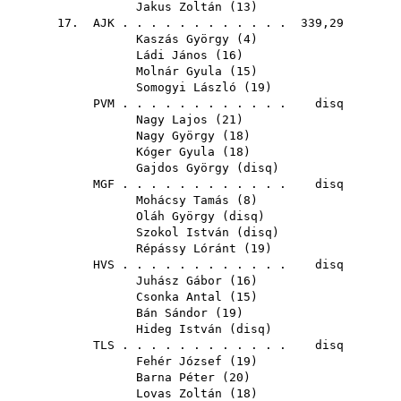
Jakus Zoltán
(
13
)
17.
AJK
. . . . . . . . . . . . 339,29
Kaszás György
(
4
)
Ládi János
(
16
)
Molnár Gyula
(
15
)
Somogyi László
(
19
)
PVM
. . . . . . . . . . . . disq
Nagy Lajos
(
21
)
Nagy György
(
18
)
Kóger Gyula
(
18
)
Gajdos György
(
disq
)
MGF
. . . . . . . . . . . . disq
Mohácsy Tamás
(
8
)
Oláh György
(
disq
)
Szokol István
(
disq
)
Répássy Lóránt
(
19
)
HVS
. . . . . . . . . . . . disq
Juhász Gábor
(
16
)
Csonka Antal
(
15
)
Bán Sándor
(
19
)
Hideg István
(
disq
)
TLS
. . . . . . . . . . . . disq
Fehér József
(
19
)
Barna Péter
(
20
)
Lovas Zoltán
(
18
)