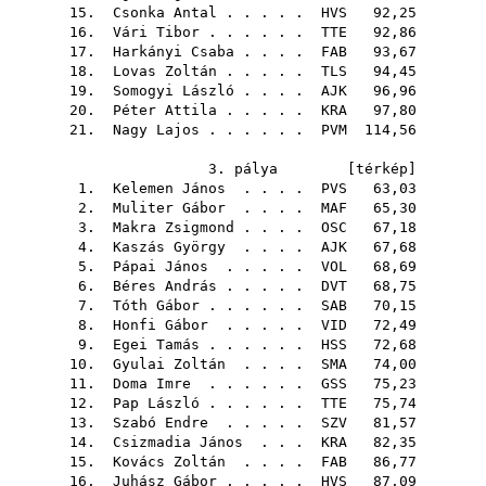
15.
Csonka Antal
. . . . .
HVS
92,25
16.
Vári Tibor
. . . . . .
TTE
92,86
17.
Harkányi Csaba
. . . .
FAB
93,67
18.
Lovas Zoltán
. . . . .
TLS
94,45
19.
Somogyi László
. . . .
AJK
96,96
20.
Péter Attila
. . . . .
KRA
97,80
21.
Nagy Lajos
. . . . . .
PVM
114,56
3. pálya [
térkép
]
1.
Kelemen János
. . . .
PVS
63,03
2.
Muliter Gábor
. . . .
MAF
65,30
3.
Makra Zsigmond
. . . .
OSC
67,18
4.
Kaszás György
. . . .
AJK
67,68
5.
Pápai János
. . . . .
VOL
68,69
6.
Béres András
. . . . .
DVT
68,75
7.
Tóth Gábor
. . . . . .
SAB
70,15
8.
Honfi Gábor
. . . . .
VID
72,49
9.
Egei Tamás
. . . . . .
HSS
72,68
10.
Gyulai Zoltán
. . . .
SMA
74,00
11.
Doma Imre
. . . . . .
GSS
75,23
12.
Pap László
. . . . . .
TTE
75,74
13.
Szabó Endre
. . . . .
SZV
81,57
14.
Csizmadia János
. . .
KRA
82,35
15.
Kovács Zoltán
. . . .
FAB
86,77
16.
Juhász Gábor
. . . . .
HVS
87,09