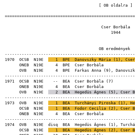
[
OB oldalra
=====================================================
Cser Bo
19
OB ered
-----------------------------------------------------
1970
OCSB
N19E
1
BPE
Danovszky Mária
(
1
), Cser
ONEB
N19E
4
BPE
Cser
OVB
N19E
4
BPE
Farkas Anna
(
9
),
Danovszk
-----------------------------------------------------
1971
OCSB
N19E
--
BEA
Cser Borbála
(
7
ONEB
N19E
4
BEA
Cser
OVB
N19E
2
BEA
Hegedüs Ágnes
(
5
), Cser B
-----------------------------------------------------
1973
OVB
N19E
1
BEA
Turchányi Piroska
(
1
),
He
OCSB
N19E
1
BEA
Fodor Cecilia
(
2
), Cser B
ONEB
N19E
4
BEA
Cser
-----------------------------------------------------
1974
OVB
N19E
disq
BEA
Hegedüs Ágnes
(
1
),
Turchá
OCSB
N19E
1
BEA
Hegedüs Ágnes
(
2
), Cser B