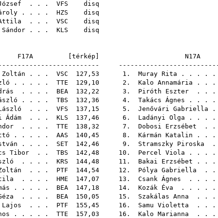
József
. . .
VFS
di
ároly
. . . .
HZS
di
Attila
. . .
VSC
di
 Sándor
. . .
KLS
di
F17A [
térkép
]
N17
-------------------------- -------------------------
 Zoltán
. . .
VSC
127,53 1.
Muray Rita
. . . .
zló
. . . . .
TTE
129,10 2.
Kalo Annamária
. . 
drás
. . . .
BEA
132,22 3.
Piróth Eszter
. . 
ászló
. . . .
TBS
132,36 4.
Takács Ágnes
. . .
László
. . .
VFS
137,15 5.
Jenővári Gabriella
i Ádám
. . .
KLS
137,46 6.
Ladányi Olga
. . .
ndor
. . . .
TTE
138,32 7.
Dobosi Erzsébet
. 
ttó
. . . . .
AAS
140,45 8.
Kármán Katalin
. . 
stván
. . . .
SET
142,46 9.
Stramszky Piroska
cs Tibor
. .
TBS
142,48 10.
Percel Viola
. . .
szló
. . . .
KRS
144,48 11.
Bakai Erzsébet
. . 
Zoltán
. . .
PTF
144,54 12.
Pólya Gabriella
. 
tila
. . . .
HME
147,07 13.
Csank Ágnes
. . . 
más
. . . . .
BEA
147,18 14.
Kozák Éva
. . . .
Géza
. . . .
BEA
150,05 15.
Szakálas Anna
. . 
 Lajos
. . .
PTF
155,45 16.
Samu Violetta
. . 
nos
. . . . .
TTE
157,03 16.
Kalo Marianna
. . 