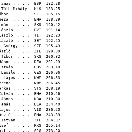
Tamás
. . . .
BSP
182,
 Tóth Mihály
KLS
183,
ábor
. . . .
SET
185,
Géza
. . . .
BMA
188,
lmán
. . . .
SKS
190,
László
. . .
BVT
191,
László
. . .
TIT
192,
László
. . .
SET
192,
t György
. .
SZE
195,
ászló
. . . .
ZTE
198,
 Tibor
. . .
SKS
200,
János
. . . .
DEA
201,
István
. . .
HBS
203,
 László
. . .
GES
206,
i Lajos
. . .
NWM
206,
erenc
. . . .
NWM
206,
arkas
. . . .
STS
208,
István
. . .
BMA
210,
 János
. . .
KRA
210,
Tamás
. . . .
DEA
234,
Lajos
. . . .
VID
236,
ászló
. . . .
BMA
243,
 István
. . .
ZTE
264,
zsef
. . . .
KRS
265,
olt
. . . . .
SJG
273,