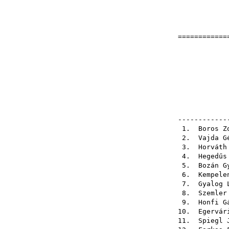
=============
Orszá
1974-10
1974-1
------------
1.
Boros Z
2.
Vajda G
3.
Horváth
4.
Hegedűs
5.
Bozán G
6.
Kempele
7.
Gyalog 
8.
Szemler
9.
Honfi G
10.
Egervár
11.
Spiegl 