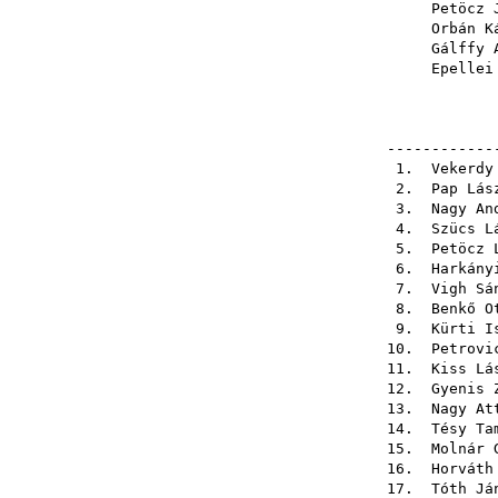
Petöcz 
Orbán K
Gálffy 
Epellei
------------
1.
Vekerdy
2.
Pap Lás
3.
Nagy An
4.
Szücs L
5.
Petöcz 
6.
Harkány
7.
Vigh Sá
8.
Benkő O
9.
Kürti I
10.
Petrovi
11.
Kiss Lá
12.
Gyenis 
13.
Nagy At
14.
Tésy Ta
15.
Molnár 
16.
Horváth
17.
Tóth Já