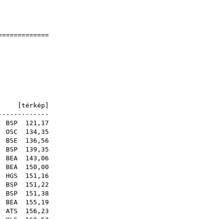
]
]
==============
nokság
4
s-völgy)
-völgy)
E [
térkép
]
-------------
.
BSP
121,17
.
OSC
134,35
.
BSE
136,56
BSP
139,35
.
BEA
143,06
.
BEA
150,00
.
HGS
151,16
.
BSP
151,22
 .
BSP
151,38
 .
BEA
155,19
 .
ATS
156,23