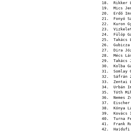
18.
Rikker 
19.
Mics Je
20.
Erdő Im
21.
Fonyó S
22.
Kuron G
23.
Vizkele
24.
Fülöp G
25.
Takács 
26.
Gubicza
27.
Dira Jó
28.
Mécs Lá
29.
Takács 
30.
Kolba G
31.
Somlay 
32.
Sáfrán 
33.
Zentai 
34.
Urbán I
35.
Tóth Mi
36.
Nemes Z
37.
Eischer
38.
Kónya L
39.
Kovács 
40.
Turna F
41.
Frank R
42.
Hajdufi