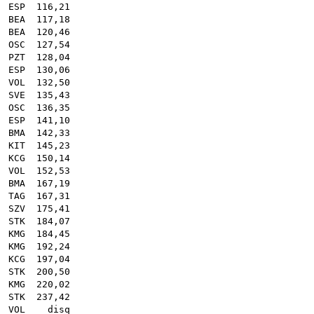
 .
ESP
116,21
.
BEA
117,18
.
BEA
120,46
.
OSC
127,54
.
PZT
128,04
 .
ESP
130,06
.
VOL
132,50
 .
SVE
135,43
.
OSC
136,35
 .
ESP
141,10
 .
BMA
142,33
.
KIT
145,23
 .
KCG
150,14
.
VOL
152,53
.
BMA
167,19
 .
TAG
167,31
.
SZV
175,41
.
STK
184,07
.
KMG
184,45
 .
KMG
192,24
 .
KCG
197,04
.
STK
200,50
.
KMG
220,02
.
STK
237,42
.
VOL
disq