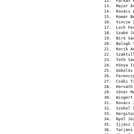
12.
Farkas 
13.
Major Á
14.
Kovács 
15.
Komár B
16.
Vincze 
17.
Loch Fe
18.
Szabó J
19.
Bíró Sá
20.
Balogh 
21.
Korik A
22.
Szaktil
23.
Tóth Sá
24.
Kónya I
25.
Göbölös
26.
Ferencz
27.
Csáki T
28.
Horváth
29.
Sőtér M
30.
Wingert
31.
Kovács 
32.
Szokol 
33.
Hargita
34.
Nyúl Jó
35.
Ijjász 
36.
Tarjáni