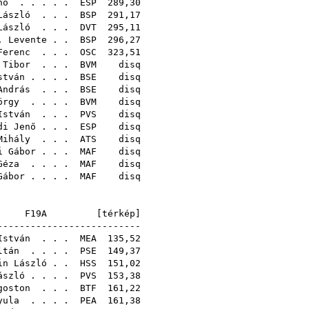
nő
. . . . .
ESP
289,
László
. . .
BSP
291,
László
. . .
DVT
295,
. Levente
. .
BSP
296,
Ferenc
. . .
OSC
323,
 Tibor
. . .
BVM
di
stván
. . . .
BSE
di
András
. . .
BSE
di
örgy
. . . .
BVM
di
István
. . .
PVS
di
di Jenő
. . .
ESP
di
Mihály
. . .
ATS
di
i Gábor
. . .
MAF
di
Géza
. . . .
MAF
di
Gábor
. . . .
MAF
di
F19A [
térkép
-------------------------
István
. . .
MEA
135,
ltán
. . . .
PSE
149,
in László
. .
HSS
151,
ászló
. . . .
PVS
153,
goston
. . .
BTF
161,
yula
. . . .
PEA
161,