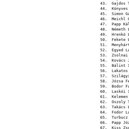
43.
Gajdos 
44.
Könyves
45.
Simon G
46.
Meichl 
47.
Papp Ká
48.
Németh 
49.
Hrenkó 
50.
Fekete 
51.
Menyhár
52.
Egyed L
53.
Zsolnai
54.
Kovács 
55.
Bálint 
56.
Lakatos
57.
Szilágy
58.
Józsa F
59.
Bodor F
60.
Laskói 
61.
Kelemen
62.
Oszoly 
63.
Takács 
64.
Fodor L
65.
Turbucz
66.
Papp Jó
67.
Kiss Zs