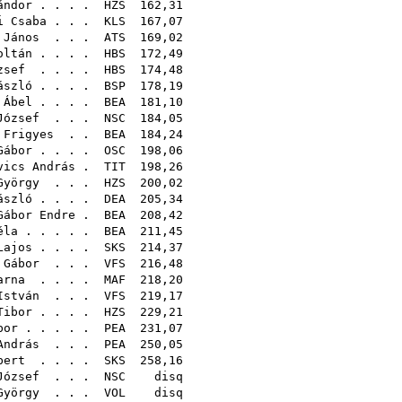
ándor
. . . .
HZS
162,
i Csaba
. . .
KLS
167,
 János
. . .
ATS
169,
oltán
. . . .
HBS
172,
zsef
. . . .
HBS
174,
ászló
. . . .
BSP
178,
 Ábel
. . . .
BEA
181,
József
. . .
NSC
184,
 Frigyes
. .
BEA
184,
Gábor
. . . .
OSC
198,
vics András
.
TIT
198,
György
. . .
HZS
200,
ászló
. . . .
DEA
205,
Gábor Endre
.
BEA
208,
éla
. . . . .
BEA
211,
Lajos
. . . .
SKS
214,
 Gábor
. . .
VFS
216,
arna
. . . .
MAF
218,
István
. . .
VFS
219,
Tibor
. . . .
HZS
229,
bor
. . . . .
PEA
231,
András
. . .
PEA
250,
bert
. . . .
SKS
258,
József
. . .
NSC
di
György
. . .
VOL
di