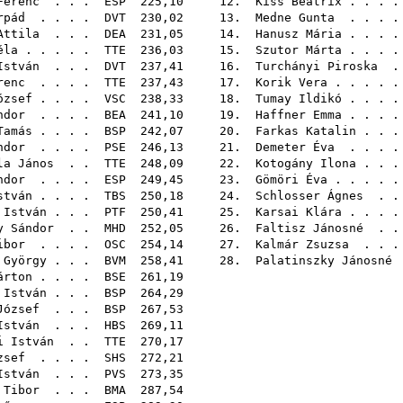
Ferenc
. . .
ESP
225,10 12.
Kiss Beatrix
. . .
rpád
. . . .
DVT
230,02 13.
Medne Gunta
. . . 
Attila
. . .
DEA
231,05 14.
Hanusz Mária
. . .
éla
. . . . .
TTE
236,03 15.
Szutor Márta
. . .
István
. . .
DVT
237,41 16.
Turchányi Piroska
renc
. . . .
TTE
237,43 17.
Korik Vera
. . . .
ózsef
. . . .
VSC
238,33 18.
Tumay Ildikó
. . .
ndor
. . . .
BEA
241,10 19.
Haffner Emma
. . .
Tamás
. . . .
BSP
242,07 20.
Farkas Katalin
. . 
ndor
. . . .
PSE
246,13 21.
Demeter Éva
. . . 
la János
. .
TTE
248,09 22.
Kotogány Ilona
. . 
ndor
. . . .
ESP
249,45 23.
Gömöri Éva
. . . .
stván
. . . .
TBS
250,18 24.
Schlosser Ágnes
. 
 István
. . .
PTF
250,41 25.
Karsai Klára
. . .
y Sándor
. .
MHD
252,05 26.
Faltisz Jánosné
. 
ibor
. . . .
OSC
254,14 27.
Kalmár Zsuzsa
. . 
 György
. . .
BVM
258,41 28.
Palatinszky Jánosné
árton
. . . .
BSE
261,
 István
. . .
BSP
264,
József
. . .
BSP
267,
István
. . .
HBS
269,
i István
. .
TTE
270,
zsef
. . . .
SHS
272,
István
. . .
PVS
273,
 Tibor
. . .
BMA
287,