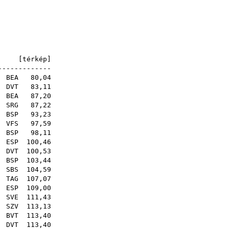
sq
sq
sq
sq
A [
térkép
]
-------------
 .
BEA
80,04
.
DVT
83,11
.
BEA
87,20
 .
SRG
87,22
.
BSP
93,23
 .
VFS
97,59
.
BSP
98,11
.
ESP
100,46
.
DVT
100,53
 .
BSP
103,44
.
SBS
104,59
.
TAG
107,07
.
ESP
109,00
 .
SVE
111,43
.
SZV
113,13
.
BVT
113,40
.
DVT
113,40