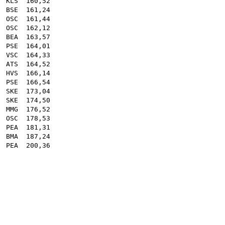
 .
KLS
160,52
.
BSE
161,24
 .
OSC
161,44
 .
OSC
162,12
.
BEA
163,57
 .
PSE
164,01
 .
VSC
164,33
 .
ATS
164,52
.
HVS
166,14
.
PSE
166,54
.
SKE
173,04
 .
SKE
174,50
.
MMG
176,52
 .
OSC
178,53
.
PEA
181,31
.
BMA
187,24
PEA
200,36
19
29
53
11
17
21
35
54