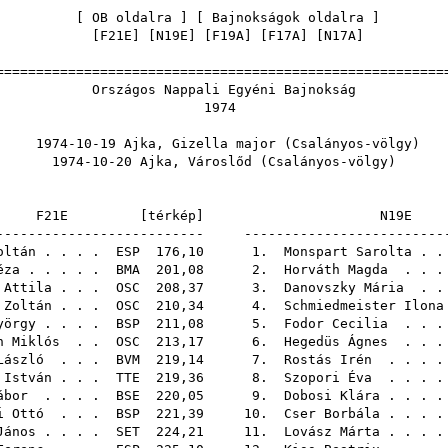
[
OB oldalra
] [
Bajnokságok oldalra
[
F21E
] [
N19E
] [
F19A
] [
F17A
] [
N17A
======================================================
gos Nappali Egyéni Baj
197
-19 Ajka, Gizella major (Csalányo
0-20 Ajka, Városlőd (Csalányos
F21E [
térkép
]
N19
-------------------------- -------------------------
oltán
. . . .
ESP
176,10 1.
Monspart Sarolta
. 
éza
. . . . .
BMA
201,08 2.
Horváth Magda
. . 
 Attila
. . .
OSC
208,37 3.
Danovszky Mária
. 
 Zoltán
. . .
OSC
210,34 4.
Schmiedmeister Ilona
yörgy
. . . .
BSP
211,08 5.
Fodor Cecilia
. . 
n Miklós
. .
OSC
213,17 6.
Hegedüs Ágnes
. . 
László
. . .
BVM
219,14 7.
Rostás Irén
. . . 
 István
. . .
TTE
219,36 8.
Szopori Éva
. . . 
ábor
. . . .
BSE
220,05 9.
Dobosi Klára
. . .
i Ottó
. . .
BSP
221,39 10.
Cser Borbála
. . .
János
. . . .
SET
224,21 11.
Lovász Márta
. . .