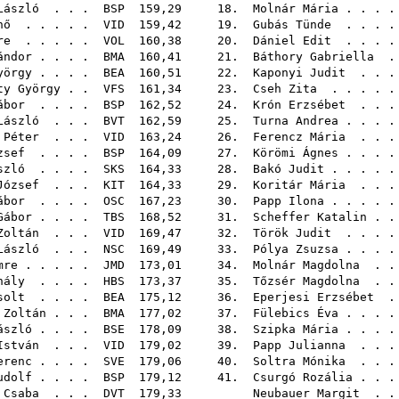
László
. . .
BSP
159,29 18.
Molnár Mária
. . .
nő
. . . . .
VID
159,42 19.
Gubás Tünde
. . . 
re
. . . . .
VOL
160,38 20.
Dániel Edit
. . . 
ándor
. . . .
BMA
160,41 21.
Báthory Gabriella
yörgy
. . . .
BEA
160,51 22.
Kaponyi Judit
. . 
ty György
. .
VFS
161,34 23.
Cseh Zita
. . . .
ábor
. . . .
BSP
162,52 24.
Krón Erzsébet
. . 
László
. . .
BVT
162,59 25.
Turna Andrea
. . .
 Péter
. . .
VID
163,24 26.
Ferencz Mária
. . 
zsef
. . . .
BSP
164,09 27.
Körömi Ágnes
. . .
szló
. . . .
SKS
164,33 28.
Bakó Judit
. . . .
József
. . .
KIT
164,33 29.
Koritár Mária
. . 
ábor
. . . .
OSC
167,23 30.
Papp Ilona
. . . .
Gábor
. . . .
TBS
168,52 31.
Scheffer Katalin
. 
Zoltán
. . .
VID
169,47 32.
Török Judit
. . . 
László
. . .
NSC
169,49 33.
Pólya Zsuzsa
. . .
mre
. . . . .
JMD
173,01 34.
Molnár Magdolna
. 
hály
. . . .
HBS
173,37 35.
Tőzsér Magdolna
. 
solt
. . . .
BEA
175,12 36.
Eperjesi Erzsébet
 Zoltán
. . .
BMA
177,02 37.
Fülebics Éva
. . .
ászló
. . . .
BSE
178,09 38.
Szipka Mária
. . .
István
. . .
VID
179,02 39.
Papp Julianna
. . 
erenc
. . . .
SVE
179,06 40.
Soltra Mónika
. . 
udolf
. . . .
BSP
179,12 41.
Csurgó Rozália
. . 
 Csaba
. . .
DVT
179,33
Neubauer Margit
. 