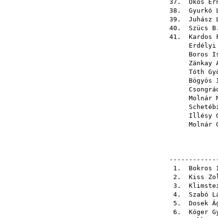
37.
Okos Er
38.
Gyurkó 
39.
Juhász 
40.
Szücs B
41.
Kardos 
Erdélyi
Boros I
Zánkay 
Tóth Gy
Bögyös 
Csongrá
Molnár 
Schetéb
Illésy 
Molnár 
------
1.
Bokros 
2.
Kiss Zo
3.
Klimste
4.
Szabó L
5.
Dosek Á
6.
Kóger G