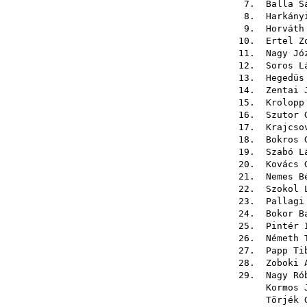
7.
Balla S
8.
Harkány
9.
Horváth
10.
Ertel Z
11.
Nagy Jó
12.
Soros L
13.
Hegedüs
14.
Zentai 
15.
Krolopp
16.
Szutor 
17.
Krajcso
18.
Bokros 
19.
Szabó L
20.
Kovács 
21.
Nemes B
22.
Szokol 
23.
Pallagi
24.
Bokor B
25.
Pintér 
26.
Németh 
27.
Papp Ti
28.
Zoboki 
29.
Nagy Ró
Kormos 
Törjék 