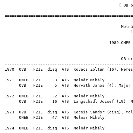
[
OB o
======================================================
Molnár
1
1989 OHEB
OB ere
------------------------------------------------------
1970
OVB
F21E
disq
ATS
Kovács Zoltán
(
16
),
Nemes
------------------------------------------------------
1971
ONEB
F21E
33
ATS
Moln
OVB
F21E
5
ATS
Horváth János
(
4
),
Major 
------------------------------------------------------
1972
ONEB
F21E
32
ATS
Moln
OVB
F21E
16
ATS
Langschadl József
(
19
), M
------------------------------------------------------
1973
OVB
F21E
disq
ATS
Kocsis Sándor
(
disq
),
Mol
ONEB
F21E
47
ATS
Moln
------------------------------------------------------
1974
ONEB
F21E
disq
ATS
Moln