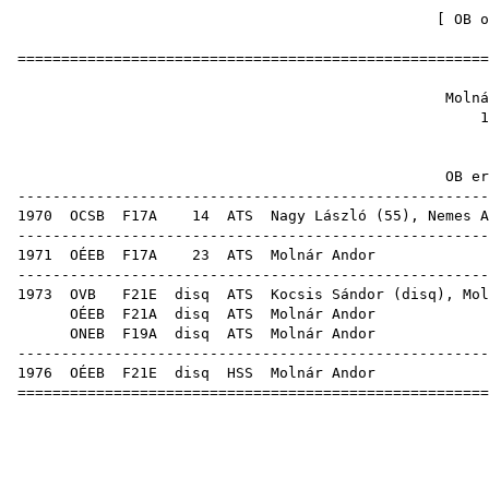
[
OB o
======================================================
Molná
1
OB ere
------------------------------------------------------
1970
OCSB
F17A
14
ATS
Nagy László
(
55
),
Nemes A
------------------------------------------------------
1971
OÉEB
F17A
23
ATS
Mol
------------------------------------------------------
1973
OVB
F21E
disq
ATS
Kocsis Sándor
(
disq
), Mol
OÉEB
F21A
disq
ATS
Mol
ONEB
F19A
disq
ATS
Mol
------------------------------------------------------
1976
OÉEB
F21E
disq
HSS
Mol
======================================================