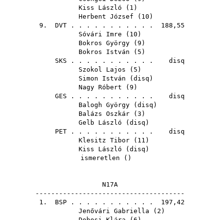
Kiss László
(
1
)
Herbent József
(
10
)
9.
DVT
. . . . . . . . . . . 188,55
Sóvári Imre
(
10
)
Bokros György
(
9
)
Bokros István
(
5
)
SKS
. . . . . . . . . . . disq
Szokol Lajos
(
5
)
Simon István
(
disq
)
Nagy Róbert
(
9
)
GES
. . . . . . . . . . . disq
Balogh György
(
disq
)
Balázs Oszkár
(
3
)
Gelb László
(
disq
)
PET
. . . . . . . . . . . disq
Klesitz Tibor
(
11
)
Kiss László
(
disq
)
ismeretlen ()
N17A
--------------------------------------
1.
BSP
. . . . . . . . . . . 197,42
Jenővári Gabriella
(
2
)
Dobosi Klára
(
6
)