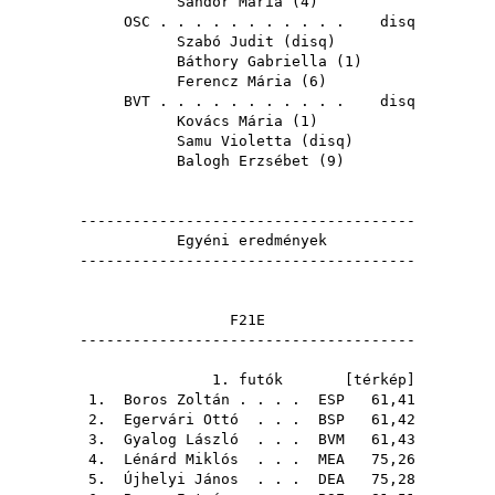
Sándor Mária
(
4
)
OSC
. . . . . . . . . . . disq
Szabó Judit
(
disq
)
Báthory Gabriella
(
1
)
Ferencz Mária
(
6
)
BVT
. . . . . . . . . . . disq
Kovács Mária
(
1
)
Samu Violetta
(
disq
)
Balogh Erzsébet
(
9
)
--------------------------------------
Egyéni eredmények
--------------------------------------
F21E
--------------------------------------
1. futók [
térkép
]
1.
Boros Zoltán
. . . .
ESP
61,41
2.
Egervári Ottó
. . .
BSP
61,42
3.
Gyalog László
. . .
BVM
61,43
4.
Lénárd Miklós
. . .
MEA
75,26
5.
Újhelyi János
. . .
DEA
75,28