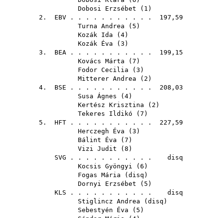
Dobosi Erzsébet
(
1
)
2.
EBV
. . . . . . . . . . . 197,59
Turna Andrea
(
5
)
Kozák Ida
(
4
)
Kozák Éva
(
3
)
3.
BEA
. . . . . . . . . . . 199,15
Kovács Márta
(
7
)
Fodor Cecilia
(
3
)
Mitterer Andrea
(
2
)
4.
BSE
. . . . . . . . . . . 208,03
Susa Ágnes
(
4
)
Kertész Krisztina
(
2
)
Tekeres Ildikó
(
7
)
5.
HFT
. . . . . . . . . . . 227,59
Herczegh Éva
(
3
)
Bálint Éva
(
7
)
Vizi Judit
(
8
)
SVG
. . . . . . . . . . . disq
Kocsis Gyöngyi
(
6
)
Fogas Mária
(
disq
)
Dornyi Erzsébet
(
5
)
KLS
. . . . . . . . . . . disq
Stiglincz Andrea
(
disq
)
Sebestyén Éva
(
5
)