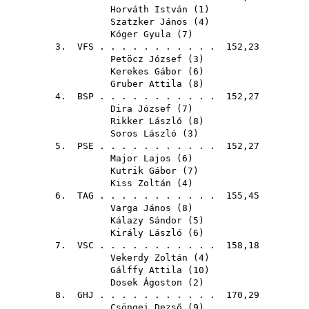
Horváth István
(
1
)
Szatzker János
(
4
)
Kóger Gyula
(
7
)
3.
VFS
. . . . . . . . . . . 152,23
Petöcz József
(
3
)
Kerekes Gábor
(
6
)
Gruber Attila
(
8
)
4.
BSP
. . . . . . . . . . . 152,27
Dira József
(
7
)
Rikker László
(
8
)
Soros László
(
3
)
5.
PSE
. . . . . . . . . . . 152,27
Major Lajos
(
6
)
Kutrik Gábor
(
7
)
Kiss Zoltán
(
4
)
6.
TAG
. . . . . . . . . . . 155,45
Varga János
(
8
)
Kálazy Sándor
(
5
)
Király László
(
6
)
7.
VSC
. . . . . . . . . . . 158,18
Vekerdy Zoltán
(
4
)
Gálffy Attila
(
10
)
Dosek Ágoston
(
2
)
8.
GHJ
. . . . . . . . . . . 170,29
Csöngei Dezső
(
9
)