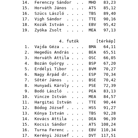
14.
Ferenczy Sándor
. .
MHD
83,23
15.
Horváth János
. . .
ATS
85,12
16.
Szücs László
. . . .
TBS
89,40
17.
Vigh Sándor
. . . .
TTE
90,16
18.
Kozák István
. . . .
EBV
95,42
19.
Zyóka Zsolt
. . . .
MEA
97,13
4. futók [
térkép
]
1.
Vajda Géza
. . . . .
BMA
64,11
2.
Hegedüs András
. . .
BEA
65,51
3.
Horváth Attila
. . .
OSC
66,05
4.
Bozán György
. . . .
BSP
67,20
5.
Erdélyi Tibor
. . .
BVM
70,27
6.
Nagy Árpád dr.
. . .
ESP
70,34
7.
Sőtér János
. . . .
BSE
70,42
8.
Hunyadi Károly
. . .
PSE
72,39
9.
Bodó László
. . . .
PEA
83,13
10.
Vincze István
. . .
MEA
84,57
11.
Hargitai István
. .
TTE
90,44
12.
Bódog József
. . . .
HSS
91,27
13.
Kónya István
. . . .
TBS
92,28
14.
Kovács Attila
. . .
DEA
96,39
15.
Kocsis Sándor
. . .
ATS
108,24
16.
Turna Ferenc
. . . .
EBV
110,34
17.
Kerényi József
. . .
DVT
117,51