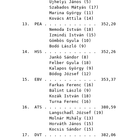
Újhelyi János
(
5
)
Szabados Mátyás
(
17
)
Marina György
(
11
)
Kovács Attila
(
14
)
13.
PEA
. . . . . . . . . . . 352,20
Nemoda István
(
18
)
Izmindi István
(
15
)
Gömbös Gyula
(
10
)
Bodó László
(
9
)
14.
HSS
. . . . . . . . . . . 352,26
Jankó Sándor
(
8
)
Felber Gyula
(
18
)
Kalapos György
(
9
)
Bódog József
(
12
)
15.
EBV
. . . . . . . . . . . 353,37
Farkas Ferenc
(
16
)
Bálint László
(
9
)
Kozák István
(
18
)
Turna Ferenc
(
16
)
16.
ATS
. . . . . . . . . . . 380,59
Langschadl József
(
19
)
Molnár Mihály
(
13
)
Horváth János
(
15
)
Kocsis Sándor
(
15
)
17.
DVT
. . . . . . . . . . . 382,06