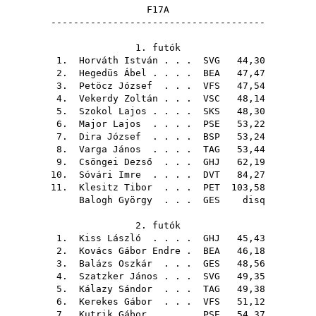
F17A
--------------------------------------
1. futók
1.
Horváth István
. . .
SVG
44,30
2.
Hegedüs Ábel
. . . .
BEA
47,47
3.
Petöcz József
. . .
VFS
47,54
4.
Vekerdy Zoltán
. . .
VSC
48,14
5.
Szokol Lajos
. . . .
SKS
48,30
6.
Major Lajos
. . . .
PSE
53,22
7.
Dira József
. . . .
BSP
53,24
8.
Varga János
. . . .
TAG
53,44
9.
Csöngei Dezső
. . .
GHJ
62,19
10.
Sóvári Imre
. . . .
DVT
84,27
11.
Klesitz Tibor
. . .
PET
103,58
Balogh György
. . .
GES
disq
2. futók
1.
Kiss László
. . . .
GHJ
45,43
2.
Kovács Gábor Endre
.
BEA
46,18
3.
Balázs Oszkár
. . .
GES
48,56
4.
Szatzker János
. . .
SVG
49,35
5.
Kálazy Sándor
. . .
TAG
49,38
6.
Kerekes Gábor
. . .
VFS
51,12
7.
Kutrik Gábor
. . . .
PSE
54,37