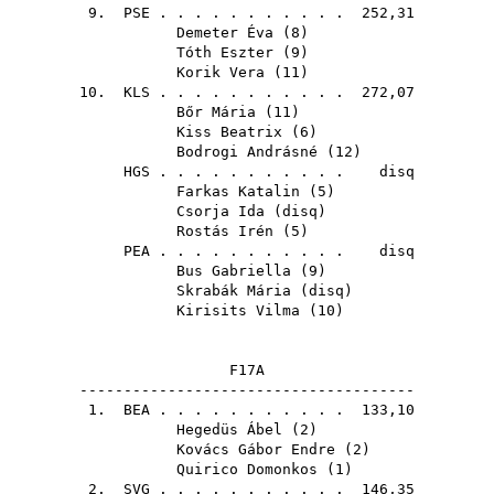
9.
PSE
. . . . . . . . . . . 252,31
Demeter Éva
(
8
)
Tóth Eszter
(
9
)
Korik Vera
(
11
)
10.
KLS
. . . . . . . . . . . 272,07
Bőr Mária
(
11
)
Kiss Beatrix
(
6
)
Bodrogi Andrásné
(
12
)
HGS
. . . . . . . . . . . disq
Farkas Katalin
(
5
)
Csorja Ida
(
disq
)
Rostás Irén
(
5
)
PEA
. . . . . . . . . . . disq
Bus Gabriella
(
9
)
Skrabák Mária
(
disq
)
Kirisits Vilma
(
10
)
F17A
--------------------------------------
1.
BEA
. . . . . . . . . . . 133,10
Hegedüs Ábel
(
2
)
Kovács Gábor Endre
(
2
)
Quirico Domonkos
(
1
)
2.
SVG
. . . . . . . . . . . 146,35