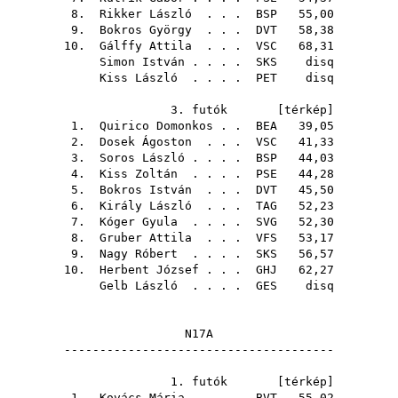
8.
Rikker László
. . .
BSP
55,00
9.
Bokros György
. . .
DVT
58,38
10.
Gálffy Attila
. . .
VSC
68,31
Simon István
. . . .
SKS
disq
Kiss László
. . . .
PET
disq
3. futók [
térkép
]
1.
Quirico Domonkos
. .
BEA
39,05
2.
Dosek Ágoston
. . .
VSC
41,33
3.
Soros László
. . . .
BSP
44,03
4.
Kiss Zoltán
. . . .
PSE
44,28
5.
Bokros István
. . .
DVT
45,50
6.
Király László
. . .
TAG
52,23
7.
Kóger Gyula
. . . .
SVG
52,30
8.
Gruber Attila
. . .
VFS
53,17
9.
Nagy Róbert
. . . .
SKS
56,57
10.
Herbent József
. . .
GHJ
62,27
Gelb László
. . . .
GES
disq
N17A
--------------------------------------
1. futók [
térkép
]
1.
Kovács Mária
. . . .
BVT
55,02