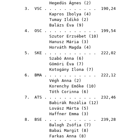
Hegedüs Ágnes
(
2
)
3.
VSC
. . . . . . . . . . . 190,24
Kapros Ibolya
(
4
)
Tumay Ildikó
(
2
)
Balázs Éva
(
9
)
4.
OSC
. . . . . . . . . . . 199,54
Szutor Erzsébet
(
10
)
Hanusz Mária
(
3
)
Horváth Magda
(
4
)
5.
SKE
. . . . . . . . . . . 222,02
Szabó Anna
(
6
)
Gömöri Éva
(
7
)
Kotogány Ilona
(
7
)
6.
BMA
. . . . . . . . . . . 222,12
Végh Anna
(
2
)
Korenchy Emőke
(
10
)
Tóth Corinna
(
6
)
7.
ATS
. . . . . . . . . . . 232,46
Babirák Rozália
(
12
)
Lovász Márta
(
5
)
Haffner Emma
(
3
)
8.
BSE
. . . . . . . . . . . 239,28
Balogh Zsófia
(
7
)
Babai Margit
(
8
)
Farkas Anna
(
8
)