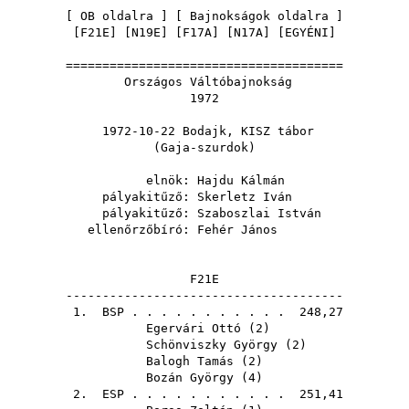
[
OB oldalra
] [
Bajnokságok oldalra
]
[
F21E
] [
N19E
] [
F17A
] [
N17A
] [
EGYÉNI
]
======================================
Országos Váltóbajnokság
1972
1972-10-22 Bodajk, KISZ tábor
(Gaja-szurdok)
elnök:
Hajdu Kálmán
pályakitűző:
Skerletz Iván
pályakitűző:
Szaboszlai István
ellenőrzőbíró:
Fehér János
F21E
--------------------------------------
1.
BSP
. . . . . . . . . . . 248,27
Egervári Ottó
(
2
)
Schönviszky György
(
2
)
Balogh Tamás
(
2
)
Bozán György
(
4
)
2.
ESP
. . . . . . . . . . . 251,41