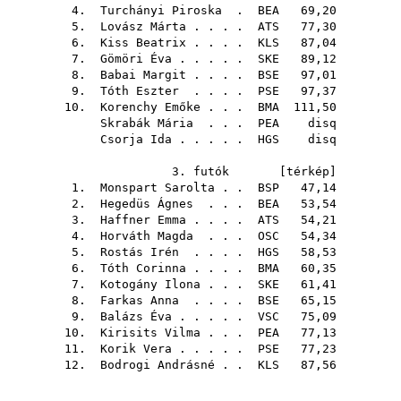
4.
Turchányi Piroska
.
BEA
69,20
5.
Lovász Márta
. . . .
ATS
77,30
6.
Kiss Beatrix
. . . .
KLS
87,04
7.
Gömöri Éva
. . . . .
SKE
89,12
8.
Babai Margit
. . . .
BSE
97,01
9.
Tóth Eszter
. . . .
PSE
97,37
10.
Korenchy Emőke
. . .
BMA
111,50
Skrabák Mária
. . .
PEA
disq
Csorja Ida
. . . . .
HGS
disq
3. futók [
térkép
]
1.
Monspart Sarolta
. .
BSP
47,14
2.
Hegedüs Ágnes
. . .
BEA
53,54
3.
Haffner Emma
. . . .
ATS
54,21
4.
Horváth Magda
. . .
OSC
54,34
5.
Rostás Irén
. . . .
HGS
58,53
6.
Tóth Corinna
. . . .
BMA
60,35
7.
Kotogány Ilona
. . .
SKE
61,41
8.
Farkas Anna
. . . .
BSE
65,15
9.
Balázs Éva
. . . . .
VSC
75,09
10.
Kirisits Vilma
. . .
PEA
77,13
11.
Korik Vera
. . . . .
PSE
77,23
12.
Bodrogi Andrásné
. .
KLS
87,56