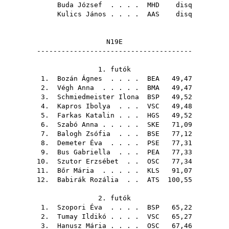
Buda József
. . . .
MHD
disq
Kulics János
. . . .
AAS
disq
N19E
--------------------------------------
1. futók
1.
Bozán Ágnes
. . . .
BEA
49,47
2.
Végh Anna
. . . . .
BMA
49,47
3.
Schmiedmeister Ilona
BSP
49,52
4.
Kapros Ibolya
. . .
VSC
49,48
5.
Farkas Katalin
. . .
HGS
49,52
6.
Szabó Anna
. . . . .
SKE
71,09
7.
Balogh Zsófia
. . .
BSE
77,12
8.
Demeter Éva
. . . .
PSE
77,31
9.
Bus Gabriella
. . .
PEA
77,33
10.
Szutor Erzsébet
. .
OSC
77,34
11.
Bőr Mária
. . . . .
KLS
91,07
12.
Babirák Rozália
. .
ATS
100,55
2. futók
1.
Szopori Éva
. . . .
BSP
65,22
2.
Tumay Ildikó
. . . .
VSC
65,27
3.
Hanusz Mária
. . . .
OSC
67,46