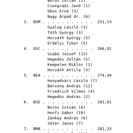
Boros Zoltán
(
1
)
Csongrádi Jenő
(
1
)
Okos Ernő
(
3
)
Nagy Árpád dr.
(
6
)
3.
BVM
. . . . . . . . . . . 251,53
Gyalog László
(
3
)
Tóth György
(
3
)
Horváth György
(
5
)
Erdélyi Tibor
(
5
)
4.
OSC
. . . . . . . . . . . 266,01
Szabó József
(
13
)
Hegedűs Zoltán
(
5
)
Kempelen Miklós
(
1
)
Horváth Attila
(
3
)
5.
BEA
. . . . . . . . . . . 274,44
Hunyadvári László
(
7
)
Bársony András
(
11
)
Friedrich Vilmos
(
4
)
Hegedüs András
(
2
)
6.
BSE
. . . . . . . . . . . 281,01
Boros István
(
6
)
Honfi Gábor
(
10
)
Zánkay András
(
6
)
Sőtér János
(
7
)
7.
BMA
. . . . . . . . . . . 281,33