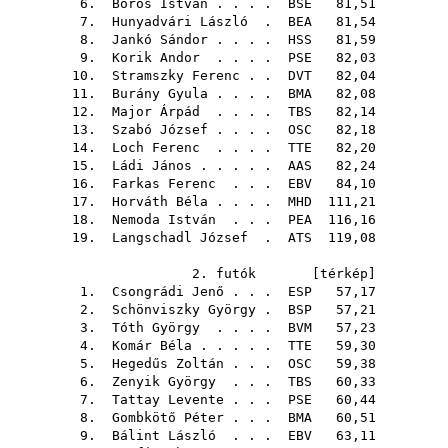
6.
Boros István
. . . .
BSE
81,51
7.
Hunyadvári László
.
BEA
81,54
8.
Jankó Sándor
. . . .
HSS
81,59
9.
Korik Andor
. . . .
PSE
82,03
10.
Stramszky Ferenc
. .
DVT
82,04
11.
Burány Gyula
. . . .
BMA
82,08
12.
Major Árpád
. . . .
TBS
82,14
13.
Szabó József
. . . .
OSC
82,18
14.
Loch Ferenc
. . . .
TTE
82,20
15.
Ládi János
. . . . .
AAS
82,24
16.
Farkas Ferenc
. . .
EBV
84,10
17.
Horváth Béla
. . . .
MHD
111,21
18.
Nemoda István
. . .
PEA
116,16
19.
Langschadl József
.
ATS
119,08
2. futók [
térkép
]
1.
Csongrádi Jenő
. . .
ESP
57,17
2.
Schönviszky György
.
BSP
57,21
3.
Tóth György
. . . .
BVM
57,23
4.
Komár Béla
. . . . .
TTE
59,30
5.
Hegedűs Zoltán
. . .
OSC
59,38
6.
Zenyik György
. . .
TBS
60,33
7.
Tattay Levente
. . .
PSE
60,44
8.
Gombkötő Péter
. . .
BMA
60,51
9.
Bálint László
. . .
EBV
63,11