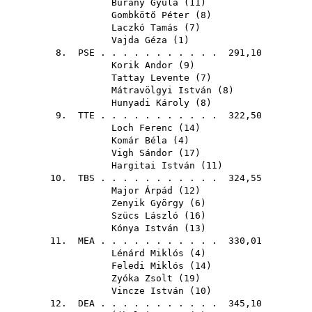
Burány Gyula
(
11
)
Gombkötő Péter
(
8
)
Laczkó Tamás
(
7
)
Vajda Géza
(
1
)
8.
PSE
. . . . . . . . . . . 291,10
Korik Andor
(
9
)
Tattay Levente
(
7
)
Mátravölgyi István
(
8
)
Hunyadi Károly
(
8
)
9.
TTE
. . . . . . . . . . . 322,50
Loch Ferenc
(
14
)
Komár Béla
(
4
)
Vigh Sándor
(
17
)
Hargitai István
(
11
)
10.
TBS
. . . . . . . . . . . 324,55
Major Árpád
(
12
)
Zenyik György
(
6
)
Szücs László
(
16
)
Kónya István
(
13
)
11.
MEA
. . . . . . . . . . . 330,01
Lénárd Miklós
(
4
)
Feledi Miklós
(
14
)
Zyóka Zsolt
(
19
)
Vincze István
(
10
)
12.
DEA
. . . . . . . . . . . 345,10