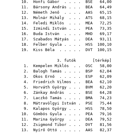
10.
Honfi Gábor
. . . .
BSE
64,00
11.
Bársony András
. . .
BEA
64,49
12.
Németh Jenő
. . . .
AAS
65,15
13.
Molnár Mihály
. . .
ATS
68,15
14.
Feledi Miklós
. . .
MEA
72,25
15.
Izmindi István
. . .
PEA
73,35
16.
Buda István
. . . .
MHD
69,17
17.
Szabados Mátyás
. .
DEA
93,11
18.
Felber Gyula
. . . .
HSS
100,10
19.
Kiss Béla
. . . . .
DVT
100,15
3. futók [
térkép
]
1.
Kempelen Miklós
. .
OSC
58,00
2.
Balogh Tamás
. . . .
BSP
62,04
3.
Okos Ernő
. . . . .
ESP
62,09
4.
Friedrich Vilmos
. .
BEA
62,10
5.
Horváth György
. . .
BVM
62,20
6.
Zánkay András
. . .
BSE
64,28
7.
Laczkó Tamás
. . . .
BMA
74,23
8.
Mátravölgyi István
.
PSE
75,44
9.
Kalapos György
. . .
HSS
78,50
10.
Gömbös Gyula
. . . .
PEA
79,16
11.
Marina György
. . .
DEA
79,52
12.
Zsigmond Tibor
. . .
DVT
81,56
13.
Nyírő Ottó
. . . . .
AAS
82,37