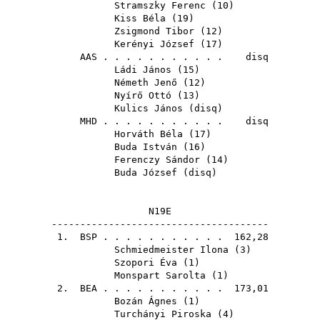
Stramszky Ferenc
(
10
)
Kiss Béla
(
19
)
Zsigmond Tibor
(
12
)
Kerényi József
(
17
)
AAS
. . . . . . . . . . . disq
Ládi János
(
15
)
Németh Jenő
(
12
)
Nyírő Ottó
(
13
)
Kulics János
(
disq
)
MHD
. . . . . . . . . . . disq
Horváth Béla
(
17
)
Buda István
(
16
)
Ferenczy Sándor
(
14
)
Buda József
(
disq
)
N19E
--------------------------------------
1.
BSP
. . . . . . . . . . . 162,28
Schmiedmeister Ilona
(
3
)
Szopori Éva
(
1
)
Monspart Sarolta
(
1
)
2.
BEA
. . . . . . . . . . . 173,01
Bozán Ágnes
(
1
)
Turchányi Piroska
(
4
)