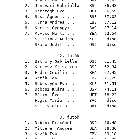
2.
Jenővári Gabriella
.
BSP
86,43
3.
Herczegh Éva
. . . .
HFT
86,59
4.
Susa Ágnes
. . . . .
BSE
87,02
5.
Turna Andrea
. . . .
EBV
87,12
6.
Kocsis Gyöngyi
. . .
SVG
87,14
7.
Kovács Márta
. . . .
BEA
92,54
Stiglincz Andrea
. .
KLS
disq
Szabó Judit
. . . .
OSC
disq
2. futók
1.
Báthory Gabriella
.
OSC
61,45
2.
Kertész Krisztina
.
BSE
62,34
3.
Fodor Cecilia
. . .
BEA
67,45
4.
Kozák Ida
. . . . .
EBV
71,29
5.
Sebestyén Éva
. . .
KLS
71,51
6.
Dobosi Klára
. . . .
BSP
74,11
7.
Bálint Éva
. . . . .
HFT
78,22
Fogas Mária
. . . .
SVG
disq
Samu Violetta
. . .
BVT
disq
3. futók
1.
Dobosi Erzsébet
. .
BSP
36,48
2.
Mitterer Andrea
. .
BEA
38,36
3.
Kozák Éva
. . . . .
EBV
39,18