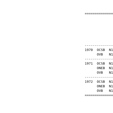
==============
Ko
OB
--------------
1970
OCSB
N1
OVB
N1
--------------
1971
OCSB
N1
ONEB
N1
OVB
N1
--------------
1972
OCSB
N1
ONEB
N1
OVB
N1
==============