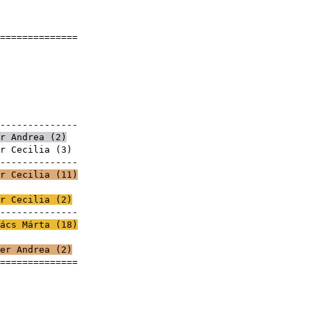
]
===============
rta
4
yek
---------------
r Andrea
(
2
)
r Cecilia
(
3
)
---------------
r Cecilia
(
11
)
rta
r Cecilia
(
2
)
---------------
ács Márta (
18
)
rta
er Andrea
(
2
)
===============