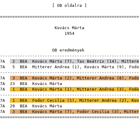
[
OB oldalra
=======================================================
vács Má
195
 eredmén
-------------------------------------------------------
7A
2
BEA
Kovács Márta (
7
),
Tas Beátrix
(
14
),
Mittere
7A
5
BEA
Mitterer Andrea
(
1
), Kovács Márta (
9
),
Fodo
-------------------------------------------------------
7A
3
BEA
Kovács Márta (
2
),
Mitterer Andrea
(
8
),
Fodo
7A
23
BEA
Kovács Má
7A
1
BEA
Kovács Márta (
1
),
Mitterer Andrea
(
3
),
Fodo
-------------------------------------------------------
7A
1
BEA
Fodor Cecilia
(
1
),
Mitterer Andrea
(
2
), Kov
7A
29
BEA
Kovács Má
7A
3
BEA
Kovács Márta (
7
),
Fodor Cecilia
(
3
),
Mitter
=======================================================