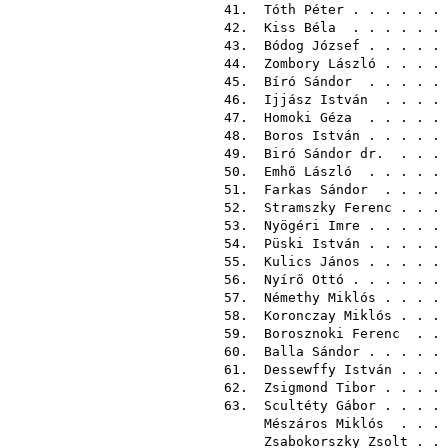
41.
Tóth Péter
. . . . . .
42.
Kiss Béla
. . . . . .
43.
Bódog József
. . . . .
44.
Zombory László
. . . .
45.
Bíró Sándor
. . . . .
46.
Ijjász István
. . . .
47.
Homoki Géza
. . . . .
48.
Boros István
. . . . .
49.
Biró Sándor dr.
. . .
50.
Emhő László
. . . . .
51.
Farkas Sándor
. . . .
52.
Stramszky Ferenc
. . .
53.
Nyögéri Imre
. . . . .
54.
Püski István
. . . . .
55.
Kulics János
. . . . .
56.
Nyírő Ottó
. . . . . .
57.
Némethy Miklós
. . . .
58.
Koronczay Miklós
. . .
59.
Borosznoki Ferenc
. . 
60.
Balla Sándor
. . . . .
61.
Dessewffy István
. . .
62.
Zsigmond Tibor
. . . .
63.
Scultéty Gábor
. . . .
Mészáros Miklós
. . .
Zsabokorszky Zsolt
. .