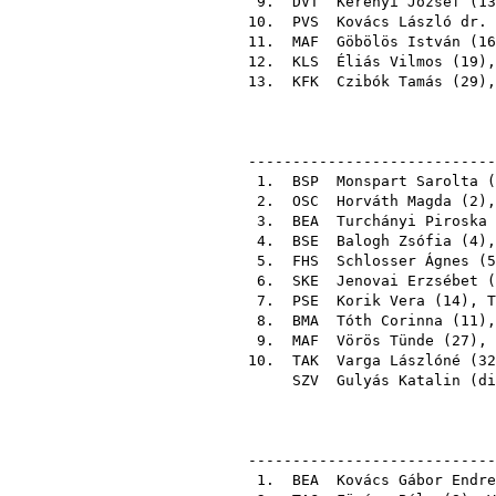
9.
DVT
Kerényi József
(
13
10.
PVS
Kovács László dr.
11.
MAF
Göbölös István
(
16
12.
KLS
Éliás Vilmos
(
19
)
13.
KFK
Czibók Tamás
(
29
)
----------------------------
1.
BSP
Monspart Sarolta
(
2.
OSC
Horváth Magda
(
2
)
3.
BEA
Turchányi Piroska
4.
BSE
Balogh Zsófia
(
4
)
5.
FHS
Schlosser Ágnes
(
5
6.
SKE
Jenovai Erzsébet
(
7.
PSE
Korik Vera
(
14
),
T
8.
BMA
Tóth Corinna
(
11
)
9.
MAF
Vörös Tünde
(
27
),
10.
TAK
Varga Lászlóné
(
32
SZV
Gulyás Katalin
(
di
----------------------------
1.
BEA
Kovács Gábor Endre