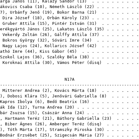
arga János
(
11
),
Kálazy Sándor
(
13
) . . . . . . . . . 
ákovics Csaba
(
10
),
Németh László
(
22
) . . . . . . . . 
7
),
Urbánfy Jenő
(
19
),
Bokor Barna
(
21
) . . . . . . . 
,
Dira József
(
18
),
Orbán Károly
(
23
) . . . . . . . . . 
,
Gruber Attila
(
15
),
Pintér István
(
31
) . . . . . . . 
erékgyártó János
(
25
),
Lakatos László
(
35
) . . . . . . 
,
Vekerdy Zoltán
(
26
),
Gálffy Attila
(
37
) . . . . . . . 
,
Bokros György
(
32
),
Sóvári Imre
(
34
) . . . . . . . . 
,
Nagy Lajos
(
24
),
Kollarics József
(
42
) . . . . . . . 
athó Imre
(
44
),
Kiss Gábor
(
45
) . . . . . . . . . . . 
Szokol Lajos
(
36
),
Szalóky Béla
(
38
) . . . . . . . . . 
,
Koroknai Attila
(
30
),
Vámos Péter
(
disq
) . . . . . . 
N17
-------------------------------------------------------
,
Mitterer Andrea
(
2
),
Kovács Márta
(
18
) . . . . . . . 
),
Dobosi Klára
(
5
),
Jenővári Gabriella
(
8
) . . . . . .
Kapros Ibolya
(
6
),
Bedő Beatrix
(
16
) . . . . . . . . . 
ák Ida
(
12
),
Turna Andrea
(
20
) . . . . . . . . . . . . 
bár Zsuzsa
(
15
),
Császár Anna
(
24
) . . . . . . . . . . 
),
Hartmann Teréz
(
21
),
Báthory Gabriella
(
23
) . . . . .
),
Biber Ágnes
(
26
),
Amberger Teréz
(
disq
) . . . . . . 
),
Tóth Márta
(
17
),
Stramszky Piroska
(
30
) . . . . . . 
Bodnár Erzsébet
(
25
),
Szigecsán Mária
(
27
) . . . . . . 