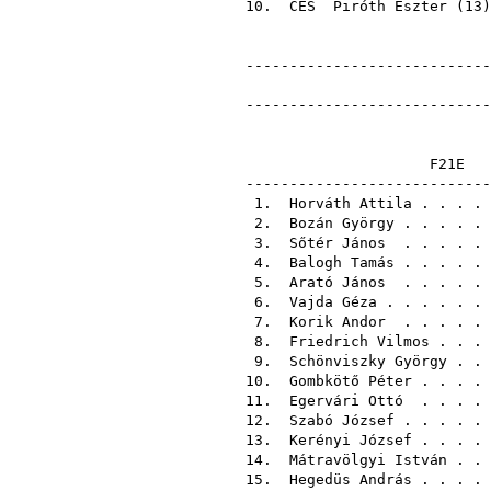
10.
CES
Piróth Eszter
(
13
----------------------------
----------------------------
F2
-----------------------
1.
Horváth Attila
. . . .
2.
Bozán György
. . . . .
3.
Sőtér János
. . . . .
4.
Balogh Tamás
. . . . .
5.
Arató János
. . . . .
6.
Vajda Géza
. . . . . .
7.
Korik Andor
. . . . .
8.
Friedrich Vilmos
. . .
9.
Schönviszky György
. .
10.
Gombkötő Péter
. . . .
11.
Egervári Ottó
. . . .
12.
Szabó József
. . . . .
13.
Kerényi József
. . . .
14.
Mátravölgyi István
. .
15.
Hegedüs András
. . . .