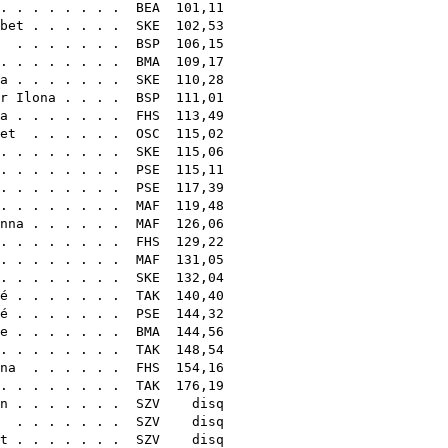
 . . . . . . .
BEA
101,11
bet
. . . . . .
SKE
102,53
. . . . . . .
BSP
106,15
. . . . . . . .
BMA
109,17
a
. . . . . . .
SKE
110,28
r Ilona
. . . .
BSP
111,01
a
. . . . . . .
FHS
113,49
et
. . . . . .
OSC
115,02
. . . . . . . .
SKE
115,06
 . . . . . . .
PSE
115,11
 . . . . . . .
PSE
117,39
 . . . . . . .
MAF
119,48
nna
. . . . . .
MAF
126,06
. . . . . . . .
FHS
129,22
. . . . . . . .
MAF
131,05
. . . . . . . .
SKE
132,04
é
. . . . . . .
TAK
140,40
é
. . . . . . .
PSE
144,32
e
. . . . . . .
BMA
144,56
. . . . . . . .
TAK
148,54
na
. . . . . .
FHS
154,16
. . . . . . . .
TAK
176,19
n
. . . . . . .
SZV
disq
. . . . . . .
SZV
disq
t
. . . . . . .
SZV
disq