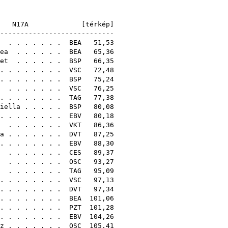
]
N17A [
térkép
]
------------------------
. . . . . . .
BEA
51,53
ea
. . . . . .
BEA
65,36
et
. . . . . .
BSP
66,35
. . . . . . . .
VSC
72,48
. . . . . . . .
BSP
75,24
. . . . . . .
VSC
76,25
 . . . . . . .
TAG
77,38
iella
. . . . .
BSP
80,08
 . . . . . . .
EBV
80,18
. . . . . . .
VKT
86,36
a
. . . . . . .
DVT
87,25
 . . . . . . .
EBV
88,30
. . . . . . .
CES
89,37
. . . . . . .
OSC
93,27
. . . . . . .
TAG
95,09
. . . . . . . .
VSC
97,13
. . . . . . . .
DVT
97,34
. . . . . . . .
BEA
101,06
 . . . . . . .
PZT
101,28
. . . . . . . .
EBV
104,26
z
. . . . . . .
OSC
105,41