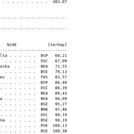
. . . . . . . . . . . 383,07
-----------------------------
edmények
-----------------------------
]
N19E [
térkép
]
------------------------
lta
. . . . . .
BSP
60,21
. . . . . . .
OSC
67,09
oska
. . . . .
BEA
72,55
. . . . . . .
BSE
79,13
es
. . . . . .
FHS
83,57
 . . . . . . .
BSP
86,48
. . . . . . . .
OSC
88,39
. . . . . . .
BEA
89,43
a
. . . . . . .
BEA
94,09
. . . . . . . .
BSE
95,27
. . . . . . . .
BMA
97,46
 . . . . . . .
OSC
99,19
na
. . . . . .
BSE
99,19
. . . . . . . .
PSE
100,13
 . . . . . . .
BSE
100,38