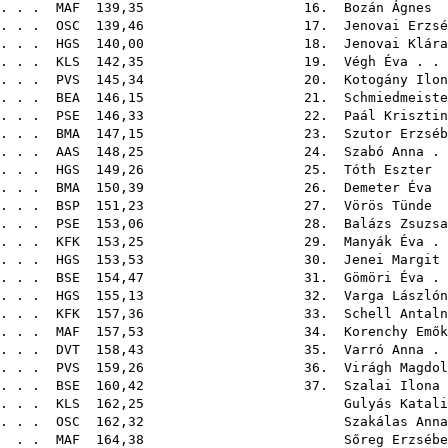
 . . .
MAF
139,35 16.
Bozán Ágnes
.
 . . .
OSC
139,46 17.
Jenovai Erzsé
 . . .
HGS
140,00 18.
Jenovai Klára
 . . .
KLS
142,35 19.
Végh Éva
. . 
. . .
PVS
145,34 20.
Kotogány Ilon
 . . .
BEA
146,15 21.
Schmiedmeiste
 . . .
PSE
146,33 22.
Paál Krisztin
 . . .
BMA
147,15 23.
Szutor Erzséb
 . . .
AAS
148,25 24.
Szabó Anna
. 
 . . .
HGS
149,26 25.
Tóth Eszter
.
 . . .
BMA
150,39 26.
Demeter Éva
.
 . . .
BSP
151,23 27.
Vörös Tünde
.
 . . .
PSE
153,06 28.
Balázs Zsuzsa
 . . .
KFK
153,25 29.
Manyák Éva
. 
 . . .
HGS
153,53 30.
Jenei Margit
 . . .
BSE
154,47 31.
Gömöri Éva
. 
 . . .
HGS
155,13 32.
Varga Lászlón
. . .
KFK
157,36 33.
Schell Antaln
 . . .
MAF
157,53 34.
Korenchy Emők
 . . .
DVT
158,43 35.
Varró Anna
. 
 . . .
PVS
159,26 36.
Virágh Magdol
 . . .
BSE
160,42 37.
Szalai Ilona
 . . .
KLS
162,25
Gulyás Katali
 . . .
OSC
162,32
Szakálas Anna
. .
MAF
164,38
Sőreg Erzsébe