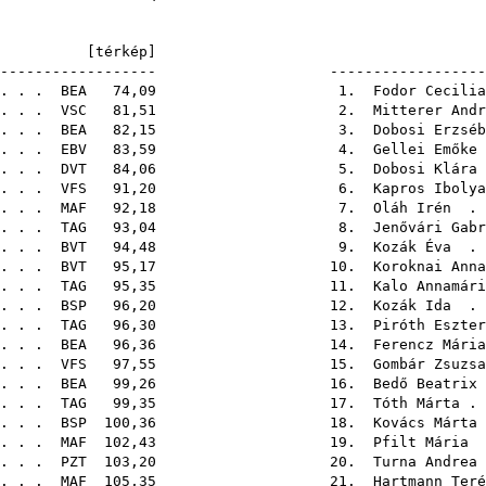
7A [
térkép
----------------------- ----------------------
 . . .
BEA
74,09 1.
Fodor Cecilia
 . . .
VSC
81,51 2.
Mitterer Andr
 . . .
BEA
82,15 3.
Dobosi Erzséb
 . . .
EBV
83,59 4.
Gellei Emőke
 . . .
DVT
84,06 5.
Dobosi Klára
 . . .
VFS
91,20 6.
Kapros Ibolya
 . . .
MAF
92,18 7.
Oláh Irén
. .
 . . .
TAG
93,04 8.
Jenővári Gabr
 . . .
BVT
94,48 9.
Kozák Éva
. .
 . . .
BVT
95,17 10.
Koroknai Anna
 . . .
TAG
95,35 11.
Kalo Annamári
 . . .
BSP
96,20 12.
Kozák Ida
. .
 . . .
TAG
96,30 13.
Piróth Eszter
 . . .
BEA
96,36 14.
Ferencz Mária
 . . .
VFS
97,55 15.
Gombár Zsuzsa
 . . .
BEA
99,26 16.
Bedő Beatrix
 . . .
TAG
99,35 17.
Tóth Márta
. 
 . . .
BSP
100,36 18.
Kovács Márta
 . . .
MAF
102,43 19.
Pfilt Mária
.
 . . .
PZT
103,20 20.
Turna Andrea
 . . .
MAF
105,35 21.
Hartmann Teré