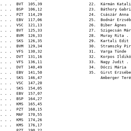
 . . .
BVT
105,39 22.
Kármán Katali
 . . .
BSP
106,12 23.
Báthory Gabri
 . . .
PZT
114,29 24.
Császár Anna
. . .
EBV
117,06 25.
Bodnár Erzséb
 . . .
VSC
121,13 26.
Biber Ágnes
.
 . . .
BVT
125,33 27.
Szigecsán Már
 . . .
BVM
126,33 28.
Muray Rita
. 
 . . .
SKS
126,35 29.
Kartali Edit
 . . .
BVM
129,34 30.
Stramszky Pir
 . . .
VFS
130,32 31.
Varga Tünde
.
 . . .
DVT
131,16 32.
Korpos Ildikó
 . . .
VFS
136,11 33.
Nagy Judit
. 
 . . .
DVT
140,49 34.
Dóczi Mária
.
 . . .
EBV
141,50 35.
Girst Erzsébe
 . . .
SKS
146,47
Amberger Teré
 . . .
VSC
147
 . . .
SKS
154
 . . .
EBV
157
 . . .
BSP
164
 . . .
KMS
165
 . . .
PZT
168
 . . .
MAF
170
 . . .
KMS
174
 . . .
KMS
176
 . . .
PZT
190