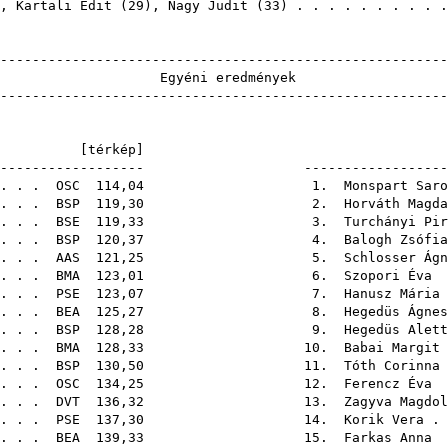
),
Kartali Edit
(
29
),
Nagy Judit
(
33
) . . . . . . . . . 
-------------------------------------------------------
Egyéni er
-------------------------------------------------------
1E [
térkép
----------------------- ----------------------
 . . .
OSC
114,04 1.
Monspart Saro
 . . .
BSP
119,30 2.
Horváth Magda
 . . .
BSE
119,33 3.
Turchányi Pir
 . . .
BSP
120,37 4.
Balogh Zsófia
 . . .
AAS
121,25 5.
Schlosser Ágn
 . . .
BMA
123,01 6.
Szopori Éva
.
 . . .
PSE
123,07 7.
Hanusz Mária
 . . .
BEA
125,27 8.
Hegedüs Ágnes
 . . .
BSP
128,28 9.
Hegedüs Alett
 . . .
BMA
128,33 10.
Babai Margit
 . . .
BSP
130,50 11.
Tóth Corinna
 . . .
OSC
134,25 12.
Ferencz Éva
.
 . . .
DVT
136,32 13.
Zagyva Magdol
 . . .
PSE
137,30 14.
Korik Vera
. 
 . . .
BEA
139,33 15.
Farkas Anna
.