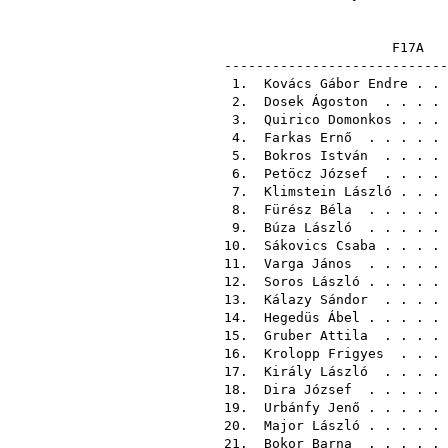
F1
-----------------------
1.
Kovács Gábor Endre
. .
2.
Dosek Ágoston
. . . .
3.
Quirico Domonkos
. . .
4.
Farkas Ernő
. . . . .
5.
Bokros István
. . . .
6.
Petöcz József
. . . .
7.
Klimstein László
. . .
8.
Fürész Béla
. . . . .
9.
Búza László
. . . . .
10.
Sákovics Csaba
. . . .
11.
Varga János
. . . . .
12.
Soros László
. . . . .
13.
Kálazy Sándor
. . . .
14.
Hegedüs Ábel
. . . . .
15.
Gruber Attila
. . . .
16.
Krolopp Frigyes
. . .
17.
Király László
. . . .
18.
Dira József
. . . . .
19.
Urbánfy Jenő
. . . . .
20.
Major László
. . . . .
21.
Bokor Barna
. . . . .