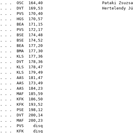
 . . .
OSC
164,40
Pataki Zsuzsa
 . . .
DVT
169,53
Hertelendy Jú
 . . .
PVS
170
 . . .
HGS
170
 . . .
BEA
171
 . . .
PVS
172
 . . .
BSE
174
 . . .
BSE
174
 . . .
BEA
177
 . . .
BMA
177
 . . .
KLS
177
 . . .
DVT
178
 . . .
KLS
178
 . . .
KLS
179
 . . .
AAS
181
 . . .
AAS
173
 . . .
AAS
184
 . . .
MAF
185
. . .
KFK
186
 . . .
KFK
193
 . . .
PSE
198
 . . .
DVT
200
 . . .
MAF
200
 . . .
PVS
di
 . . .
KFK
di