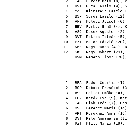
2.
TAG
Fürész Béla
(
8
),
V
3.
BVT
Búza László
(
9
),
S
4.
MAF
Klimstein László
(
5.
BSP
Soros László
(
12
)
6.
VFS
Petöcz József
(
6
)
7.
EBV
Farkas Ernő
(
4
),
K
8.
VSC
Dosek Ágoston
(
2
)
9.
DVT
Bokros István
(
5
)
10.
PZT
Major László
(
20
)
11.
KMS
Nagy János
(
41
),
B
12.
SKS
Nagy Róbert
(
29
),
BVM
Németh Tibor
(
28
)
----------------------------
1.
BEA
Fodor Cecilia
(
1
)
2.
BSP
Dobosi Erzsébet
(
3
3.
VSC
Gellei Emőke
(
4
),
4.
EBV
Kozák Éva
(
9
),
Koz
5.
TAG
Oláh Irén
(
7
),
Gom
6.
OSC
Ferencz Mária
(
14
7.
VKT
Koroknai Anna
(
10
8.
DVT
Kalo Annamária
(
11
9.
PZT
Pfilt Mária
(
19
),