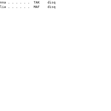
nna
. . . . . .
TAK
disq
lia
. . . . . .
MAF
disq
,40
,57
,15
,17
,48
,52
,20
,30
,36
,36
,47
,49
,47
,49
,23
,59
,50
,52
,12
,14
,23
sq
sq