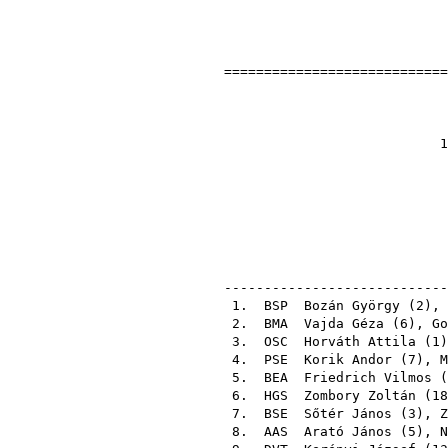
============================
Ország
1
1972-06-18 Gyö
eln
ellenőr
ellenőr
----------------------------
1.
BSP
Bozán György
(
2
),
2.
BMA
Vajda Géza
(
6
),
Go
3.
OSC
Horváth Attila
(
1
4.
PSE
Korik Andor
(
7
),
M
5.
BEA
Friedrich Vilmos
(
6.
HGS
Zombory Zoltán
(
18
7.
BSE
Sőtér János
(
3
),
Z
8.
AAS
Arató János
(
5
),
N