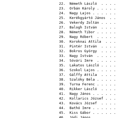
22.
Németh László
. . . .
23.
Orbán Károly
. . . . .
24.
Nagy Lajos
. . . . . .
25.
Kerékgyártó János
. . 
26.
Vekerdy Zoltán
. . . .
27.
Balogh István
. . . .
28.
Németh Tibor
. . . . .
29.
Nagy Róbert
. . . . .
30.
Koroknai Attila
. . .
31.
Pintér István
. . . .
32.
Bokros György
. . . .
33.
Nagy István
. . . . .
34.
Sóvári Imre
. . . . .
35.
Lakatos László
. . . .
36.
Szokol Lajos
. . . . .
37.
Gálffy Attila
. . . .
38.
Szalóky Béla
. . . . .
39.
Turna Ferenc
. . . . .
40.
Rikker László
. . . .
41.
Nagy János
. . . . . .
42.
Kollarics József
. . .
43.
Kovács József
. . . .
44.
Bathó Imre
. . . . . .
45.
Kiss Gábor
. . . . . .
46.
Jódi János
. . . . . .