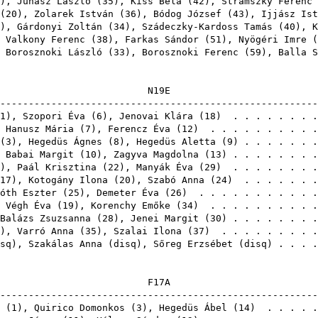
),
Juhász László
(
35
),
Kiss Béla
(
42
),
Stramszky Ferenc
(
20
),
Zolarek István
(
36
),
Bódog József
(
43
),
Ijjász Ist
),
Gárdonyi Zoltán
(
34
),
Szádeczky-Kardoss Tamás
(
40
),
K
,
Valkony Ferenc
(
38
),
Farkas Sándor
(
51
),
Nyögéri Imre
(
,
Borosznoki László
(
33
),
Borosznoki Ferenc
(
59
),
Balla S
N19
-------------------------------------------------------
1
),
Szopori Éva
(
6
),
Jenovai Klára
(
18
) . . . . . . . 
,
Hanusz Mária
(
7
),
Ferencz Éva
(
12
) . . . . . . . . . 
(
3
),
Hegedüs Ágnes
(
8
),
Hegedüs Aletta
(
9
) . . . . . . 
,
Babai Margit
(
10
),
Zagyva Magdolna
(
13
) . . . . . . . 
),
Paál Krisztina
(
22
),
Manyák Éva
(
29
) . . . . . . . 
17
),
Kotogány Ilona
(
20
),
Szabó Anna
(
24
) . . . . . . 
óth Eszter
(
25
),
Demeter Éva
(
26
) . . . . . . . . . . 
,
Végh Éva
(
19
),
Korenchy Emőke
(
34
) . . . . . . . . . 
Balázs Zsuzsanna
(
28
),
Jenei Margit
(
30
) . . . . . . . 
),
Varró Anna
(
35
),
Szalai Ilona
(
37
) . . . . . . . . 
sq
),
Szakálas Anna
(
disq
),
Sőreg Erzsébet
(
disq
) . . . 
F17
-------------------------------------------------------
(
1
),
Quirico Domonkos
(
3
),
Hegedüs Ábel
(
14
) . . . . .