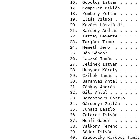
16.
Göbölös István
. . . .
17.
Kempelen Miklós
. . .
18.
Zombory Zoltán
. . . .
19.
Éliás Vilmos
. . . . .
20.
Kovács László dr.
. . 
21.
Bársony András
. . . .
22.
Tattay Levente
. . . .
23.
Tarjáni Tibor
. . . .
24.
Németh Jenő
. . . . .
25.
Bán Sándor
. . . . . .
26.
Laczkó Tamás
. . . . .
27.
Jelinek István
. . . .
28.
Hunyadi Károly
. . . .
29.
Czibók Tamás
. . . . .
30.
Baranyai Antal
. . . .
31.
Zánkay András
. . . .
32.
Gila Antal
. . . . . .
33.
Borosznoki László
. . 
34.
Gárdonyi Zoltán
. . .
35.
Juhász László
. . . .
36.
Zolarek István
. . . .
37.
Honfi Gábor
. . . . .
38.
Valkony Ferenc
. . . .
39.
Sódor István
. . . . .
40.
Szádeczky-Kardoss Tamás