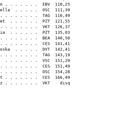
n
. . . . . . .
EBV
110,25
ella
. . . . .
OSC
111,39
. . . . . . . .
TAG
116,49
et
. . . . . .
PZT
121,55
 . . . . . . .
VKT
126,37
ia
. . . . . .
PZT
135,03
. . . . . . . .
BEA
140,50
. . . . . . . .
CES
141,41
oska
. . . . .
DVT
142,41
 . . . . . . .
TAG
143,19
. . . . . . .
VSC
151,29
. . . . . . . .
CES
151,49
 . . . . . . .
OSC
154,28
t
. . . . . . .
CES
166,49
z
. . . . . . .
VKT
disq
,20
,05
,07
,27
,45
,15
,55
,26
,17
,22