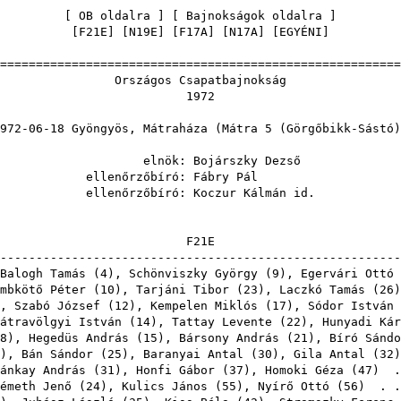
[
OB oldalra
] [
Bajnokságok oldalra
[
F21E
] [
N19E
] [
F17A
] [
N17A
] [
EGYÉNI
=======================================================
os Csapatba
9
ngyös, Mátraháza (Mátra 5 (Gö
ök:
Bojárszky Dezső
zőbíró:
Fábry Pál
zőbíró:
Koczur Kálmán id.
F21
-------------------------------------------------------
Balogh Tamás
(
4
),
Schönviszky György
(
9
),
Egervári Ottó
mbkötő Péter
(
10
),
Tarjáni Tibor
(
23
),
Laczkó Tamás
(
26
),
Szabó József
(
12
),
Kempelen Miklós
(
17
),
Sódor István
átravölgyi István
(
14
),
Tattay Levente
(
22
),
Hunyadi Kár
8
),
Hegedüs András
(
15
),
Bársony András
(
21
),
Bíró Sándo
),
Bán Sándor
(
25
),
Baranyai Antal
(
30
),
Gila Antal
(
32
ánkay András
(
31
),
Honfi Gábor
(
37
),
Homoki Géza
(
47
) .
émeth Jenő
(
24
),
Kulics János
(
55
),
Nyírő Ottó
(
56
) . .