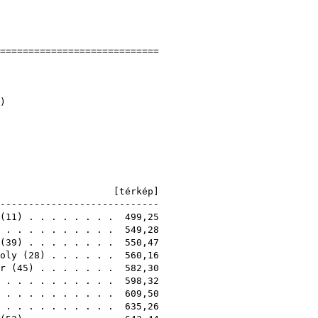
]
]
=============================
jnokság
72
rgőbikk-Sástó))
E [
térkép
]
-----------------------------
(
11
) . . . . . . . . 499,25
) . . . . . . . . . . 549,28
(
39
) . . . . . . . . 550,47
oly
(
28
) . . . . . . 560,16
r
(
45
) . . . . . . . 582,30
) . . . . . . . . . . 598,32
 . . . . . . . . . . 609,50
 . . . . . . . . . . 635,26