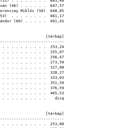
(
52
) . . . . . . . . 643,44
ván
(
46
) . . . . . . 647,57
oronczay Miklós
(
58
) 648,05
53
) . . . . . . . . 661,17
ándor
(
60
) . . . . . 691,43
E [
térkép
]
-----------------------------
. . . . . . . . . . . 253,24
. . . . . . . . . . . 255,07
. . . . . . . . . . . 256,47
. . . . . . . . . . . 273,59
. . . . . . . . . . . 327,08
. . . . . . . . . . . 328,27
. . . . . . . . . . . 333,03
. . . . . . . . . . . 351,59
. . . . . . . . . . . 376,59
. . . . . . . . . . . 465,53
. . . . . . . . . . . disq
A [
térkép
]
-----------------------------
 . . . . . . . . . . 253,00