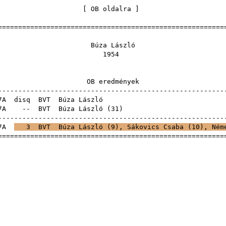
[
OB oldalra
======================================================
úza Lász
195
 eredmén
------------------------------------------------------
7A
disq
BVT
Búza Lás
17A
--
BVT
Búza László
(
31
------------------------------------------------------
7A
3
BVT
Búza László (
9
),
Sákovics Csaba
(
10
),
Ném
======================================================