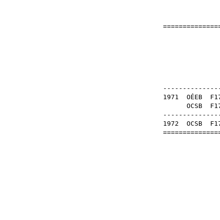
===============
B
OB
---------------
1971
OÉEB
F1
OCSB
F
---------------
1972
OCSB
F1
===============