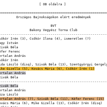
[
OB oldalra
======================================================
Bajnokságokon elért 
BV
 Vegyész Tor
------------------------------------------------------
sőkör Irén
(
3
),
Csőkör Ilona
(
4
), ismer
agy István
zivák Béla
éfer Ferenc
ertalan András
sőkör Irén
ida László
(
disq
),
Szivák Béla
(
13
),
Szentgyörgyi Gergel
ike Gizella
(
5
),
Kovács Mária
(
6
),
Csőkör Irén
(
1
)
ertalan András
zivák Béla
------------------------------------------------------
zivák Béla
ertalan András
úza László
ertalan András
(
7
),
Szivák Béla
(
11
),
Kéfer Ferenc
(
15
)
ovács Mária
(
6
),
Mike Gizella
(
13
),
Csőkör Irén
(
disq