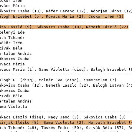
sőkör Irén
ovács Mária
ákovics Csaba
(
13
),
Kéfer Ferenc
(
12
),
Adorján János
(
12
alogh Erzsébet
(
5
),
Kovács Mária
(
2
),
Csőkör Irén
(
3
)
------------------------------------------------------
úza László
(
9
),
Sákovics Csaba
(
10
),
Németh László
(
22
)
zelényi Ede
óth Tihamér
sőkör Irén
zivák Béla
ertalan András
ákovics Csaba
ovács Mária
ovács Mária
(
1
),
Samu Violetta
(
disq
),
Balogh Erzsébet
(
------------------------------------------------------
alogh G.
(
disq
),
Molnár Éva
(
disq
), isme
ákovics Csaba
(
12
),
Németh László
(
32
),
Balogh István
(
4
ákovics Csaba
zivák Béla
ertalan András
amu Violetta
------------------------------------------------------
akács László
(
disq
),
Nagy Jenő
(
3
),
Sákovics Csaba
(
3
zirják Ildikó
(
8
),
Samu Violetta
(
2
),
Horváth Erzsébet
(
óth Tihamér
(
48
),
Tüskés Endre
(
50
),
Szivák Béla
(
57
),
B