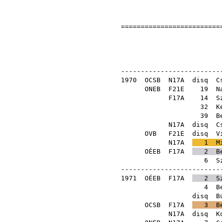
==========================
Országos 
Bakony
--------------------------
1970
OCSB
N17A
disq
C
ONEB
F21E
19
N
F17A
14
S
32
K
39
B
N17A
disq
C
OVB
F21E
disq
V
N17A
1
M
OÉEB
F17A
2
B
6
S
--------------------------
1971
OÉEB
F17A
2
S
4
B
disq
B
OCSB
F17A
3
B
N17A
disq
K