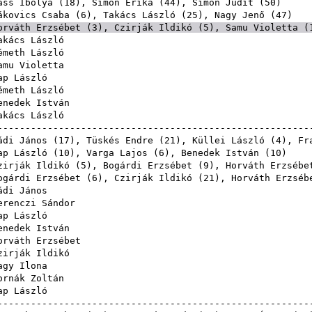
ass Ibolya
(
18
),
Simon Erika
(
44
),
Simon Judit
(
50
ákovics Csaba
(
6
),
Takács László
(
25
),
Nagy Jenő
(
47
orváth Erzsébet
(
3
),
Czirják Ildikó
(
5
),
Samu Violetta
(
akács László
émeth László
amu Violetta
ap László
émeth László
enedek István
akács László
------------------------------------------------------
ádi János
(
17
),
Tüskés Endre
(
21
),
Küllei László
(
4
),
Fr
ap László
(
10
),
Varga Lajos
(
6
),
Benedek István
(
10
zirják Ildikó
(
5
),
Bogárdi Erzsébet
(
9
),
Horváth Erzsébe
ogárdi Erzsébet
(
6
),
Czirják Ildikó
(
21
),
Horváth Erzséb
ádi János
erenczi Sándor
ap László
enedek István
orváth Erzsébet
zirják Ildikó
agy Ilona
ornák Zoltán
ap László
------------------------------------------------------