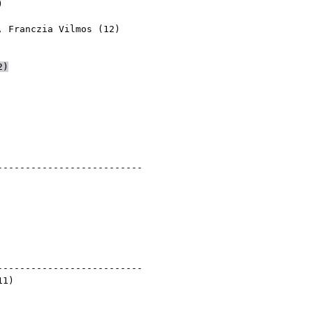
)
)
,
Franczia Vilmos
(
12
)
smeretlen (?)
)
2
)
---------------------------
retlen (?)
)
)
---------------------------
11
)