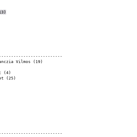
)
)
13
)
---------------------------
anczia Vilmos
(
19
)
)
t
(
4
)
et
(
25
)
---------------------------