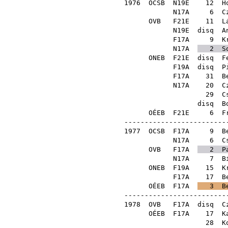
1976
OCSB
N19E
12
H
N17A
6
C
OVB
F21E
11
L
N19E
disq
A
F17A
9
K
N17A
2
S
ONEB
F21E
disq
F
F19A
disq
P
F17A
31
B
N17A
20
C
29
C
disq
B
OÉEB
F21E
6
F
--------------------------
1977
OCSB
F17A
9
B
N17A
6
C
OVB
F17A
2
P
N17A
7
B
ONEB
F19A
15
K
F17A
17
B
OÉEB
F17A
3
B
--------------------------
1978
OVB
F17A
disq
C
OÉEB
F17A
17
K
28
K