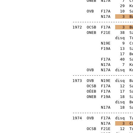
ONEB
N17A
7
C
29
K
OVB
F17A
10
S
N17A
3
B
--------------------------
1972
OCSB
F17A
3
B
ONEB
F21E
38
S
disq
T
N19E
9
C
F19A
13
S
17
B
F17A
40
S
N17A
7
K
OVB
N17A
disq
K
--------------------------
1973
OVB
N19E
disq
B
OCSB
F17A
12
S
OÉEB
F17A
17
S
ONEB
F19A
18
S
disq
B
N17A
18
S
--------------------------
1974
OVB
F17A
disq
T
N17A
3
C
OCSB
F21E
12
T