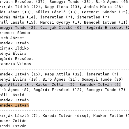
orváth Erzsébet
(
37
),
Somogyi Tünde
(
38
),
Bíró Ágnes
(
46
zirják Ildikó
(
12
),
Nagy Ilona
(
13
),
András Mária
(
36
ádi János
(
10
),
Küllei László
(
13
),
Ferenczi Sándor
(
15
)
ndrás Mária
(
14
), ismeretlen (?), i
ráll László
(
15
),
Marosi György
(
1
),
Benedek István
(
11
omogyi Tünde
(
2
),
Czirják Ildikó
(
6
),
Bogárdi Erzsébet
(
erenczi Sándor
isch József
enedek István
zirják Ildikó
sényi Elvira
ogárdi Erzsébet
ranczia Vilmos
------------------------------------------------------
enedek István
(
15
),
Papp Attila
(
32
), isme
sényi Elvira
(
19
),
Bíró Ágnes
(
21
),
Somogyi Tünde
(
30
app Attila
(
3
),
Kauker Zoltán
(
5
),
Benedek István
(
2
)
író Ágnes
(
8
),
Bogárdi Erzsébet
(
12
),
Somogyi Tünde
(
7
ráll László
enedek István
enedek István
------------------------------------------------------
zirják László
(
7
),
Korodi István
(
disq
),
Kauker Zoltán
(
auker Zoltán
orodi István