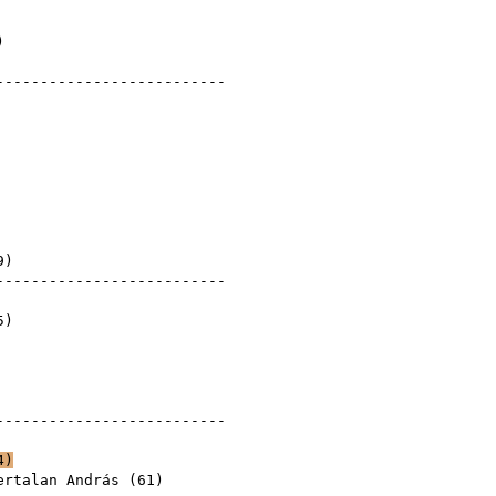
)
---------------------------
9
)
---------------------------
retlen (?)
5
)
---------------------------
)
4
)
ertalan András
(
61
)