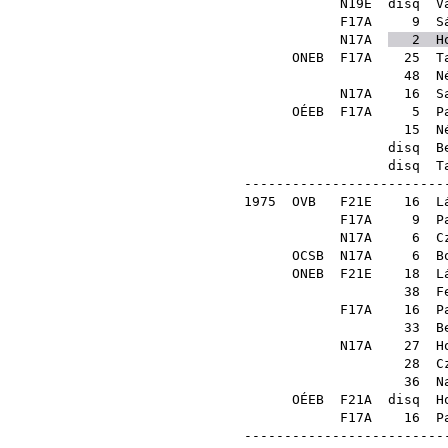
N19E
disq
V
F17A
9
S
N17A
2
H
ONEB
F17A
25
T
48
N
N17A
16
S
OÉEB
F17A
5
P
15
N
disq
B
disq
T
--------------------------
1975
OVB
F21E
16
L
F17A
9
P
N17A
6
C
OCSB
N17A
6
B
ONEB
F21E
18
L
38
F
F17A
16
P
33
B
N17A
27
H
28
C
36
N
OÉEB
F21A
disq
H
F17A
16
P
--------------------------