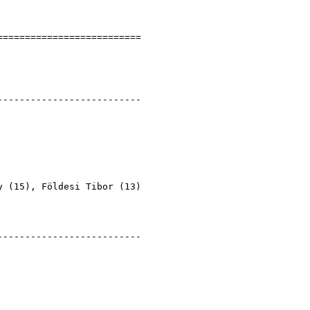
]
===========================
eredmények
T
na Club
---------------------------
etlen (?)
y
(
15
),
Földesi Tibor
(
13
)
---------------------------
)