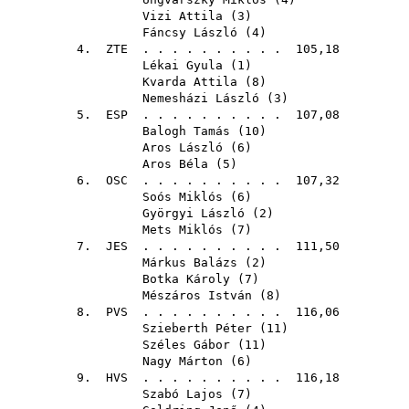
Vizi Attila
(
3
)
Fáncsy László
(
4
)
4.
ZTE
. . . . . . . . . . 105,18
Lékai Gyula
(
1
)
Kvarda Attila
(
8
)
Nemesházi László
(
3
)
5.
ESP
. . . . . . . . . . 107,08
Balogh Tamás
(
10
)
Aros László
(
6
)
Aros Béla
(
5
)
6.
OSC
. . . . . . . . . . 107,32
Soós Miklós
(
6
)
Györgyi László
(
2
)
Mets Miklós
(
7
)
7.
JES
. . . . . . . . . . 111,50
Márkus Balázs
(
2
)
Botka Károly
(
7
)
Mészáros István
(
8
)
8.
PVS
. . . . . . . . . . 116,06
Szieberth Péter
(
11
)
Széles Gábor
(
11
)
Nagy Márton
(
6
)
9.
HVS
. . . . . . . . . . 116,18
Szabó Lajos
(
7
)