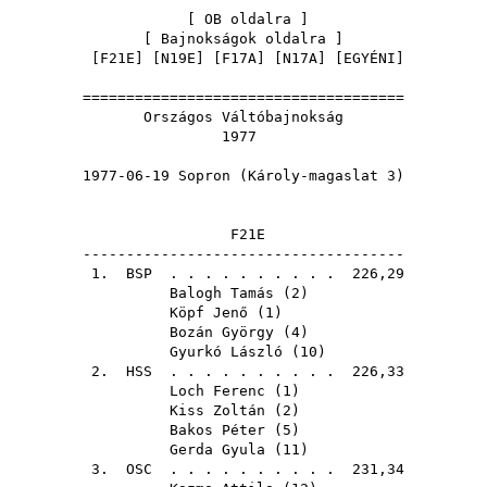
[
OB oldalra
]
[
Bajnokságok oldalra
]
[
F21E
] [
N19E
] [
F17A
] [
N17A
] [
EGYÉNI
]
=====================================
Országos Váltóbajnokság
1977
1977-06-19 Sopron (Károly-magaslat 3)
F21E
-------------------------------------
1.
BSP
. . . . . . . . . . 226,29
Balogh Tamás
(
2
)
Köpf Jenő
(
1
)
Bozán György
(
4
)
Gyurkó László
(
10
)
2.
HSS
. . . . . . . . . . 226,33
Loch Ferenc
(
1
)
Kiss Zoltán
(
2
)
Bakos Péter
(
5
)
Gerda Gyula
(
11
)
3.
OSC
. . . . . . . . . . 231,34