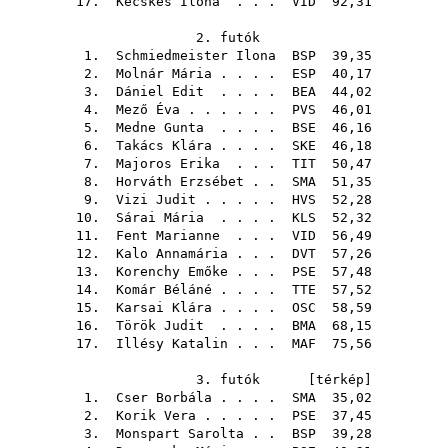
17.
Kecskés Ilona
. . .
VID
92,31
2. futók
1.
Schmiedmeister Ilona
BSP
39,35
2.
Molnár Mária
. . . .
ESP
40,17
3.
Dániel Edit
. . . .
BEA
44,02
4.
Mező Éva
. . . . . .
PVS
46,01
5.
Medne Gunta
. . . .
BSE
46,16
6.
Takács Klára
. . . .
SKE
46,18
7.
Majoros Erika
. . .
TIT
50,47
8.
Horváth Erzsébet
. .
SMA
51,35
9.
Vizi Judit
. . . . .
HVS
52,28
10.
Sárai Mária
. . . .
KLS
52,32
11.
Fent Marianne
. . .
VID
56,49
12.
Kalo Annamária
. . .
DVT
57,26
13.
Korenchy Emőke
. . .
PSE
57,48
14.
Komár Béláné
. . . .
TTE
57,52
15.
Karsai Klára
. . . .
OSC
58,59
16.
Török Judit
. . . .
BMA
68,15
17.
Illésy Katalin
. . .
MAF
75,56
3. futók [
térkép
]
1.
Cser Borbála
. . . .
SMA
35,02
2.
Korik Vera
. . . . .
PSE
37,45
3.
Monspart Sarolta
. .
BSP
39,28