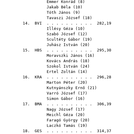
Emmer Konrád
(
8
)
Jakab Béla
(
10
)
Tóth János
(
9
)
Tavaszi József
(
18
)
14.
BVI
. . . . . . . . . . 282,19
Illésy Géza
(
10
)
Szabó József
(
12
)
Scultéty Gábor
(
19
)
Juhász István
(
20
)
15.
HBS
. . . . . . . . . . 295,30
Moravszki János
(
16
)
Kovács András
(
18
)
Szokol István
(
24
)
Ertel Zoltán
(
14
)
16.
KRA
. . . . . . . . . . 296,28
Marton Péter
(
20
)
Kutnyánszky Ernő
(
21
)
Varró József
(
17
)
Simon Gábor
(
16
)
17.
BMA
. . . . . . . . . . 306,39
Nagy József
(
17
)
Meichl Géza
(
20
)
Faragó György
(
20
)
Laczkó Tamás
(
19
)
18.
GES
. . . . . . . . . . 314,37