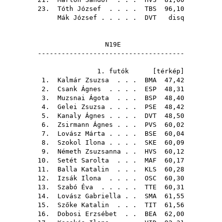
23.
Tóth József
. . . .
TBS
96,10
Mák József
. . . . .
DVT
disq
N19E
-------------------------------------
1. futók [
térkép
]
1.
Kalmár Zsuzsa
. . .
BMA
47,42
2.
Csank Ágnes
. . . .
ESP
48,31
3.
Muzsnai Ágota
. . .
BSP
48,40
4.
Gelei Zsuzsa
. . . .
PSE
48,42
5.
Kanaly Ágnes
. . . .
DVT
48,50
6.
Zsirmann Ágnes
. . .
PVS
60,02
7.
Lovász Márta
. . . .
BSE
60,04
8.
Szokol Ilona
. . . .
SKE
60,09
9.
Németh Zsuzsanna
. .
HVS
60,12
10.
Setét Sarolta
. . .
MAF
60,17
11.
Balla Katalin
. . .
KLS
60,28
12.
Izsák Ilona
. . . .
OSC
60,30
13.
Szabó Éva
. . . . .
TTE
60,31
14.
Lovász Gabriella
. .
SMA
61,55
15.
Szőke Katalin
. . .
TIT
61,56
16.
Dobosi Erzsébet
. .
BEA
62,00