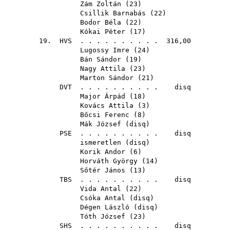
Zám Zoltán
(
23
)
Csillik Barnabás
(
22
)
Bodor Béla
(
22
)
Kókai Péter
(
17
)
19.
HVS
. . . . . . . . . . 316,00
Lugossy Imre
(
24
)
Bán Sándor
(
19
)
Nagy Attila
(
23
)
Marton Sándor
(
21
)
DVT
. . . . . . . . . . disq
Major Árpád
(
18
)
Kovács Attila
(
3
)
Bőcsi Ferenc
(
8
)
Mák József
(
disq
)
PSE
. . . . . . . . . . disq
ismeretlen (
disq
)
Korik Andor
(
6
)
Horváth György
(
14
)
Sőtér János
(
13
)
TBS
. . . . . . . . . . disq
Vida Antal
(
22
)
Csóka Antal
(
disq
)
Dégen László
(
disq
)
Tóth József
(
23
)
SHS
. . . . . . . . . . disq