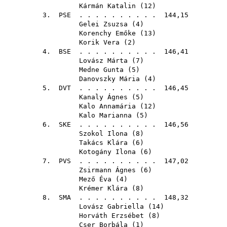
Kármán Katalin
(
12
)
3.
PSE
. . . . . . . . . . 144,15
Gelei Zsuzsa
(
4
)
Korenchy Emőke
(
13
)
Korik Vera
(
2
)
4.
BSE
. . . . . . . . . . 146,41
Lovász Márta
(
7
)
Medne Gunta
(
5
)
Danovszky Mária
(
4
)
5.
DVT
. . . . . . . . . . 146,45
Kanaly Ágnes
(
5
)
Kalo Annamária
(
12
)
Kalo Marianna
(
5
)
6.
SKE
. . . . . . . . . . 146,56
Szokol Ilona
(
8
)
Takács Klára
(
6
)
Kotogány Ilona
(
6
)
7.
PVS
. . . . . . . . . . 147,02
Zsirmann Ágnes
(
6
)
Mező Éva
(
4
)
Krémer Klára
(
8
)
8.
SMA
. . . . . . . . . . 148,32
Lovász Gabriella
(
14
)
Horváth Erzsébet
(
8
)
Cser Borbála
(
1
)