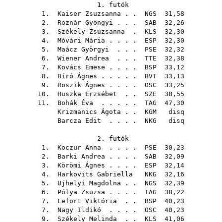
1. futók
1.
Kaiser Zsuzsanna
. .
NGS
31,58
2.
Roznár Gyöngyi
. . .
SAB
32,26
3.
Székely Zsuzsanna
.
KLS
32,30
4.
Móvári Mária
. . . .
ESP
32,30
5.
Maácz Györgyi
. . .
PSE
32,32
6.
Wiener Andrea
. . .
TTE
32,38
7.
Kovács Emese
. . . .
BSP
33,12
8.
Bíró Ágnes
. . . . .
BVT
33,13
9.
Roszik Ágnes
. . . .
OSC
33,25
10.
Huszka Erzsébet
. .
SZE
38,55
11.
Bohák Éva
. . . . .
TAG
47,30
Krizmanics Ágota
. .
KGM
disq
Barcza Edit
. . . .
NKG
disq
2. futók
1.
Koczur Anna
. . . .
PSE
30,23
2.
Barki Andrea
. . . .
SAB
32,09
3.
Körömi Ágnes
. . . .
ESP
32,14
4.
Harkovits Gabriella
NKG
32,16
5.
Ujhelyi Magdolna
. .
NGS
32,39
6.
Pólya Zsuzsa
. . . .
TAG
38,22
7.
Lefort Viktória
. .
BSP
40,23
7.
Nagy Ildikó
. . . .
OSC
40,23
9.
Székely Melinda
. .
KLS
41,06