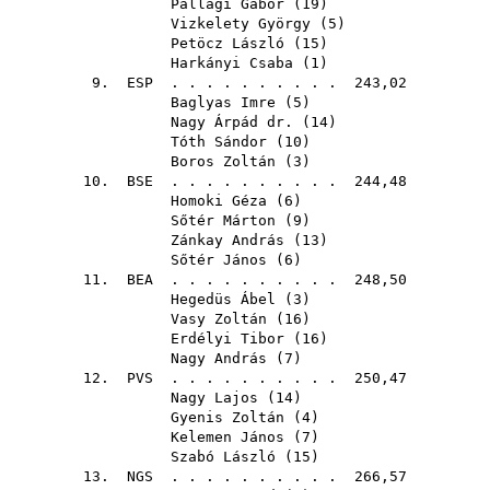
Pallagi Gábor
(
19
)
Vizkelety György
(
5
)
Petöcz László
(
15
)
Harkányi Csaba
(
1
)
9.
ESP
. . . . . . . . . . 243,02
Baglyas Imre
(
5
)
Nagy Árpád dr.
(
14
)
Tóth Sándor
(
10
)
Boros Zoltán
(
3
)
10.
BSE
. . . . . . . . . . 244,48
Homoki Géza
(
6
)
Sőtér Márton
(
9
)
Zánkay András
(
13
)
Sőtér János
(
6
)
11.
BEA
. . . . . . . . . . 248,50
Hegedüs Ábel
(
3
)
Vasy Zoltán
(
16
)
Erdélyi Tibor
(
16
)
Nagy András
(
7
)
12.
PVS
. . . . . . . . . . 250,47
Nagy Lajos
(
14
)
Gyenis Zoltán
(
4
)
Kelemen János
(
7
)
Szabó László
(
15
)
13.
NGS
. . . . . . . . . . 266,57