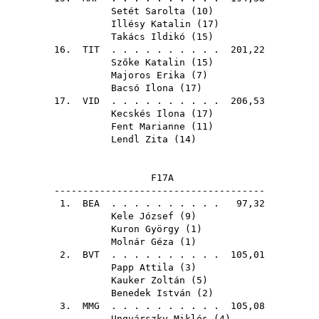
Setét Sarolta
(
10
)
Illésy Katalin
(
17
)
Takács Ildikó
(
15
)
16.
TIT
. . . . . . . . . . 201,22
Szőke Katalin
(
15
)
Majoros Erika
(
7
)
Bacsó Ilona
(
17
)
17.
VID
. . . . . . . . . . 206,53
Kecskés Ilona
(
17
)
Fent Marianne
(
11
)
Lendl Zita
(
14
)
F17A
-------------------------------------
1.
BEA
. . . . . . . . . . 97,32
Kele József
(
9
)
Kuron György
(
1
)
Molnár Géza
(
1
)
2.
BVT
. . . . . . . . . . 105,01
Papp Attila
(
3
)
Kauker Zoltán
(
5
)
Benedek István
(
2
)
3.
MMG
. . . . . . . . . . 105,08
Ungvárszky Miklós
(
4
)