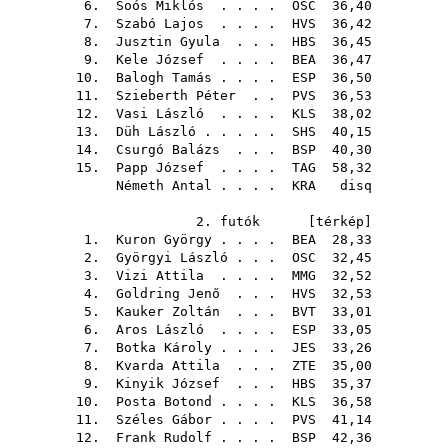
6.
Soós Miklós
. . . .
OSC
36,40
7.
Szabó Lajos
. . . .
HVS
36,42
8.
Jusztin Gyula
. . .
HBS
36,45
9.
Kele József
. . . .
BEA
36,47
10.
Balogh Tamás
. . . .
ESP
36,50
11.
Szieberth Péter
. .
PVS
36,53
12.
Vasi László
. . . .
KLS
38,02
13.
Düh László
. . . . .
SHS
40,15
14.
Csurgó Balázs
. . .
BSP
40,30
15.
Papp József
. . . .
TAG
58,32
Németh Antal
. . . .
KRA
disq
2. futók [
térkép
]
1.
Kuron György
. . . .
BEA
28,33
2.
Györgyi László
. . .
OSC
32,45
3.
Vizi Attila
. . . .
MMG
32,52
4.
Goldring Jenő
. . .
HVS
32,53
5.
Kauker Zoltán
. . .
BVT
33,01
6.
Aros László
. . . .
ESP
33,05
7.
Botka Károly
. . . .
JES
33,26
8.
Kvarda Attila
. . .
ZTE
35,00
9.
Kinyik József
. . .
HBS
35,37
10.
Posta Botond
. . . .
KLS
36,58
11.
Széles Gábor
. . . .
PVS
41,14
12.
Frank Rudolf
. . . .
BSP
42,36