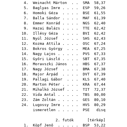
4.
Weinacht Márton
. .
SMA
58,37
5.
Baglyas Imre
. . . .
ESP
59,26
6.
Homoki Géza
. . . .
BSE
61,55
7.
Balla Sándor
. . . .
MAF
61,39
8.
Emmer Konrád
. . . .
NGS
62,40
9.
Hazai Balázs
. . . .
TTE
62,42
10.
Illésy Géza
. . . .
BVI
62,42
11.
Nyúl József
. . . .
SHS
62,43
12.
Kozma Attila
. . . .
OSC
67,24
13.
Bokros György
. . .
MEA
67,25
14.
Nagy Lajos
. . . . .
PVS
67,33
15.
Győri László
. . . .
SBT
67,35
16.
Moravszki János
. .
HBS
67,37
17.
Nagy József
. . . .
BMA
67,38
18.
Major Árpád
. . . .
DVT
67,39
19.
Pallagi Gábor
. . .
KLS
67,40
20.
Marton Péter
. . . .
KRA
67,44
21.
Mihalkó József
. . .
TIT
72,37
22.
Vida Antal
. . . . .
TBS
80,00
23.
Zám Zoltán
. . . . .
GES
80,10
24.
Lugossy Imre
. . . .
HVS
80,29
ismeretlen . . . . .
PSE
disq
2. futók [
térkép
]
1.
Köpf Jenő
. . . . .
BSP
53,22