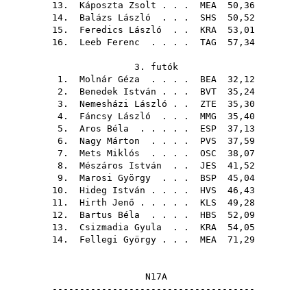
13.
Káposzta Zsolt
. . .
MEA
50,36
14.
Balázs László
. . .
SHS
50,52
15.
Feredics László
. .
KRA
53,01
16.
Leeb Ferenc
. . . .
TAG
57,34
3. futók
1.
Molnár Géza
. . . .
BEA
32,12
2.
Benedek István
. . .
BVT
35,24
3.
Nemesházi László
. .
ZTE
35,30
4.
Fáncsy László
. . .
MMG
35,40
5.
Aros Béla
. . . . .
ESP
37,13
6.
Nagy Márton
. . . .
PVS
37,59
7.
Mets Miklós
. . . .
OSC
38,07
8.
Mészáros István
. .
JES
41,52
9.
Marosi György
. . .
BSP
45,04
10.
Hideg István
. . . .
HVS
46,43
11.
Hirth Jenő
. . . . .
KLS
49,28
12.
Bartus Béla
. . . .
HBS
52,09
13.
Csizmadia Gyula
. .
KRA
54,05
14.
Fellegi György
. . .
MEA
71,29
N17A
-------------------------------------