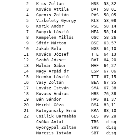
2.
Kiss Zoltán
. . . .
HSS
53,32
3.
Kovács Attila
. . .
DVT
58,01
4.
Gyenis Zoltán
. . .
PVS
58,05
5.
Vizkelety György
. .
KLS
58,08
6.
Korik Andor
. . . .
PSE
58,14
7.
Bunyik László
. . .
MEA
58,14
8.
Kempelen Miklós
. .
OSC
58,26
9.
Sőtér Márton
. . . .
BSE
63,57
10.
Jakab Béla
. . . . .
NGS
64,10
11.
Kovács József
. . .
TTE
64,13
12.
Szabó József
. . . .
BVI
64,20
13.
Molnár Gábor
. . . .
MAF
64,27
14.
Nagy Árpád dr.
. . .
ESP
67,06
15.
Hrenkó László
. . .
TIT
67,15
16.
Vasy Zoltán
. . . .
BEA
67,35
17.
Lovász István
. . .
SMA
67,38
18.
Kovács András
. . .
HBS
76,38
19.
Bán Sándor
. . . . .
HVS
81,37
20.
Meichl Géza
. . . .
BMA
83,11
21.
Kutnyánszky Ernő
. .
KRA
88,10
22.
Csillik Barnabás
. .
GES
99,28
Csóka Antal
. . . .
TBS
disq
Györgypál Zoltán
. .
SHS
disq
Marczis István
. . .
SBT
disq