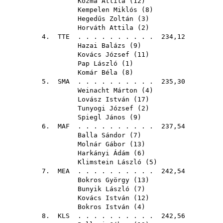
Kozma Attila
(
12
)
Kempelen Miklós
(
8
)
Hegedűs Zoltán
(
3
)
Horváth Attila
(
2
)
4.
TTE
. . . . . . . . . . 234,12
Hazai Balázs
(
9
)
Kovács József
(
11
)
Pap László
(
1
)
Komár Béla
(
8
)
5.
SMA
. . . . . . . . . . 235,30
Weinacht Márton
(
4
)
Lovász István
(
17
)
Tunyogi József
(
2
)
Spiegl János
(
9
)
6.
MAF
. . . . . . . . . . 237,54
Balla Sándor
(
7
)
Molnár Gábor
(
13
)
Harkányi Ádám
(
6
)
Klimstein László
(
5
)
7.
MEA
. . . . . . . . . . 242,54
Bokros György
(
13
)
Bunyik László
(
7
)
Kovács István
(
12
)
Bokros István
(
4
)
8.
KLS
. . . . . . . . . . 242,56