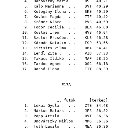
4.
Danovszky Mária
. .
BSE
40,21
5.
Kalo Marianna
. . .
DVT
40,29
6.
Kotogány Ilona
. . .
SKE
40,29
7.
Kovács Magda
. . . .
TTE
40,42
8.
Krémer Klára
. . . .
PVS
40,59
9.
Fodor Cecilia
. . .
BEA
46,00
10.
Rostás Irén
. . . .
HVS
46,04
11.
Szutor Erzsébet
. .
KLS
46,28
12.
Kármán Katalin
. . .
ESP
53,55
13.
Kirisits Vilma
. . .
BMA
54,41
14.
Lendl Zita
. . . . .
VID
57,33
15.
Takács Ildikó
. . .
MAF
58,25
16.
Tardos Ágnes
. . . .
OSC
66,18
17.
Bacsó Ilona
. . . .
TIT
88,39
F17A
-------------------------------------
1. futók [
térkép
]
1.
Lékai Gyula
. . . .
ZTE
34,48
2.
Márkus Balázs
. . .
JES
36,32
3.
Papp Attila
. . . .
BVT
36,36
4.
Ungvárszky Miklós
.
MMG
36,36
5.
Tóth László
. . . .
MEA
36,36