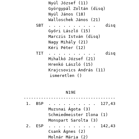
Nyúl József
(
11
)
Györgypál Zoltán
(
disq
)
Nyúl János
(
18
)
Walloschek János
(
21
)
SBT
. . . . . . . . . . disq
Győri László
(
15
)
Marczis István
(
disq
)
Nagy Mihály
(
21
)
Kéri Péter
(
12
)
TIT
. . . . . . . . . . disq
Mihalkó József
(
21
)
Hrenkó László
(
15
)
Krajcsovics András
(
11
)
ismeretlen ()
N19E
-------------------------------------
1.
BSP
. . . . . . . . . . 127,43
Muzsnai Ágota
(
3
)
Schmiedmeister Ilona
(
1
)
Monspart Sarolta
(
3
)
2.
ESP
. . . . . . . . . . 142,43
Csank Ágnes
(
2
)
Molnár Mária
(
2
)