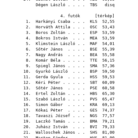
Dégen László
. . . .
TBS
disq
4. futók [
térkép
]
1.
Harkányi Csaba
. . .
KLS
52,55
2.
Horváth Attila
. . .
OSC
53,43
3.
Boros Zoltán
. . . .
ESP
53,59
4.
Bokros István
. . .
MEA
53,59
5.
Klimstein László
. .
MAF
54,01
6.
Sőtér János
. . . .
BSE
55,39
7.
Nagy András
. . . .
BEA
55,58
8.
Komár Béla
. . . . .
TTE
56,15
9.
Spiegl János
. . . .
SMA
57,36
10.
Gyurkó László
. . .
BSP
59,50
11.
Gerda Gyula
. . . .
HSS
59,53
12.
Kéri Péter
. . . . .
SBT
60,09
13.
Sőtér János
. . . .
PSE
60,58
14.
Ertel Zoltán
. . . .
HBS
65,30
15.
Szabó László
. . . .
PVS
65,47
16.
Simon Gábor
. . . .
KRA
69,13
17.
Kókai Péter
. . . .
GES
74,37
18.
Tavaszi József
. . .
NGS
77,57
19.
Laczkó Tamás
. . . .
BMA
79,21
20.
Juhász István
. . .
BVI
79,33
21.
Walloschek János
. .
SHS
81,00
21.
Marton Sándor
. . .
HVS
81,00