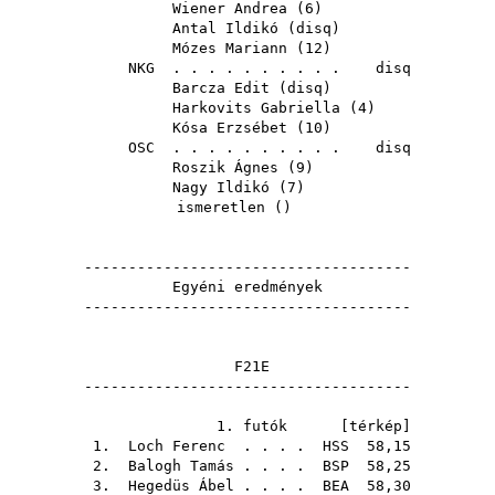
Wiener Andrea
(
6
)
Antal Ildikó
(
disq
)
Mózes Mariann
(
12
)
NKG
. . . . . . . . . . disq
Barcza Edit
(
disq
)
Harkovits Gabriella
(
4
)
Kósa Erzsébet
(
10
)
OSC
. . . . . . . . . . disq
Roszik Ágnes
(
9
)
Nagy Ildikó
(
7
)
ismeretlen ()
-------------------------------------
Egyéni eredmények
-------------------------------------
F21E
-------------------------------------
1. futók [
térkép
]
1.
Loch Ferenc
. . . .
HSS
58,15
2.
Balogh Tamás
. . . .
BSP
58,25
3.
Hegedüs Ábel
. . . .
BEA
58,30