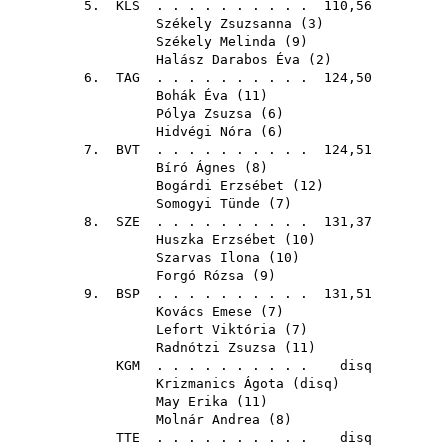
5.
KLS
. . . . . . . . . . 110,56
Székely Zsuzsanna
(
3
)
Székely Melinda
(
9
)
Halász Darabos Éva
(
2
)
6.
TAG
. . . . . . . . . . 124,50
Bohák Éva
(
11
)
Pólya Zsuzsa
(
6
)
Hidvégi Nóra
(
6
)
7.
BVT
. . . . . . . . . . 124,51
Bíró Ágnes
(
8
)
Bogárdi Erzsébet
(
12
)
Somogyi Tünde
(
7
)
8.
SZE
. . . . . . . . . . 131,37
Huszka Erzsébet
(
10
)
Szarvas Ilona
(
10
)
Forgó Rózsa
(
9
)
9.
BSP
. . . . . . . . . . 131,51
Kovács Emese
(
7
)
Lefort Viktória
(
7
)
Radnótzi Zsuzsa
(
11
)
KGM
. . . . . . . . . . disq
Krizmanics Ágota
(
disq
)
May Erika
(
11
)
Molnár Andrea
(
8
)
TTE
. . . . . . . . . . disq