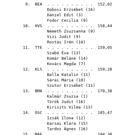
9.
BEA
. . . . . . . . . . 152,02
Dobosi Erzsébet
(
16
)
Dániel Edit
(
3
)
Fodor Cecilia
(
9
)
10.
HVS
. . . . . . . . . . 158,44
Németh Zsuzsanna
(
9
)
Vizi Judit
(
9
)
Rostás Irén
(
10
)
11.
TTE
. . . . . . . . . . 159,05
Szabó Éva
(
13
)
Komár Béláné
(
14
)
Kovács Magda
(
7
)
12.
KLS
. . . . . . . . . . 159,28
Balla Katalin
(
11
)
Sárai Mária
(
10
)
Szutor Erzsébet
(
11
)
13.
BMA
. . . . . . . . . . 170,38
Kalmár Zsuzsa
(
1
)
Török Judit
(
16
)
Kirisits Vilma
(
13
)
14.
OSC
. . . . . . . . . . 185,47
Izsák Ilona
(
12
)
Karsai Klára
(
15
)
Tardos Ágnes
(
16
)
15.
MAF
. . . . . . . . . . 194,38