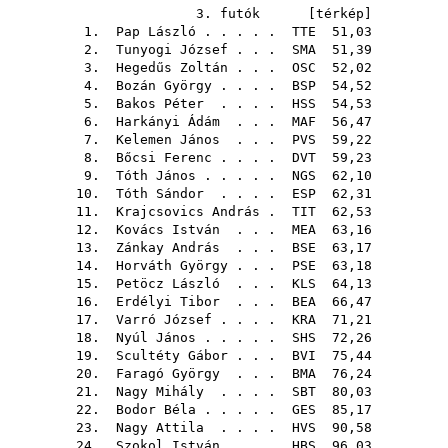
3. futók [
térkép
]
1.
Pap László
. . . . .
TTE
51,03
2.
Tunyogi József
. . .
SMA
51,39
3.
Hegedűs Zoltán
. . .
OSC
52,02
4.
Bozán György
. . . .
BSP
54,52
5.
Bakos Péter
. . . .
HSS
54,53
6.
Harkányi Ádám
. . .
MAF
56,47
7.
Kelemen János
. . .
PVS
59,22
8.
Bőcsi Ferenc
. . . .
DVT
59,23
9.
Tóth János
. . . . .
NGS
62,10
10.
Tóth Sándor
. . . .
ESP
62,31
11.
Krajcsovics András
.
TIT
62,53
12.
Kovács István
. . .
MEA
63,16
13.
Zánkay András
. . .
BSE
63,17
14.
Horváth György
. . .
PSE
63,18
15.
Petöcz László
. . .
KLS
64,13
16.
Erdélyi Tibor
. . .
BEA
66,47
17.
Varró József
. . . .
KRA
71,21
18.
Nyúl János
. . . . .
SHS
72,26
19.
Scultéty Gábor
. . .
BVI
75,44
20.
Faragó György
. . .
BMA
76,24
21.
Nagy Mihály
. . . .
SBT
80,03
22.
Bodor Béla
. . . . .
GES
85,17
23.
Nagy Attila
. . . .
HVS
90,58
24.
Szokol István
. . .
HBS
96,03