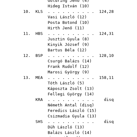
Goldring Jenő
(
4
)
Hideg István
(
10
)
10.
KLS
. . . . . . . . . . 124,28
Vasi László
(
12
)
Posta Botond
(
10
)
Hirth Jenő
(
11
)
11.
HBS
. . . . . . . . . . 124,31
Jusztin Gyula
(
8
)
Kinyik József
(
9
)
Bartus Béla
(
12
)
12.
BSP
. . . . . . . . . . 128,10
Csurgó Balázs
(
14
)
Frank Rudolf
(
12
)
Marosi György
(
9
)
13.
MEA
. . . . . . . . . . 158,11
Tóth László
(
5
)
Káposzta Zsolt
(
13
)
Fellegi György
(
14
)
KRA
. . . . . . . . . . disq
Németh Antal
(
disq
)
Feredics László
(
15
)
Csizmadia Gyula
(
13
)
SHS
. . . . . . . . . . disq
Düh László
(
13
)
Balázs László
(
14
)