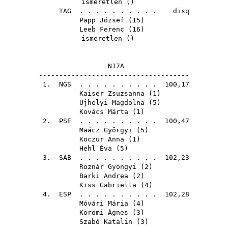
ismeretlen ()
TAG
. . . . . . . . . . disq
Papp József
(
15
)
Leeb Ferenc
(
16
)
ismeretlen ()
N17A
-------------------------------------
1.
NGS
. . . . . . . . . . 100,17
Kaiser Zsuzsanna
(
1
)
Ujhelyi Magdolna
(
5
)
Kovács Márta
(
1
)
2.
PSE
. . . . . . . . . . 100,47
Maácz Györgyi
(
5
)
Koczur Anna
(
1
)
Hehl Éva
(
5
)
3.
SAB
. . . . . . . . . . 102,23
Roznár Gyöngyi
(
2
)
Barki Andrea
(
2
)
Kiss Gabriella
(
4
)
4.
ESP
. . . . . . . . . . 102,28
Móvári Mária
(
4
)
Körömi Ágnes
(
3
)
Szabó Katalin
(
3
)