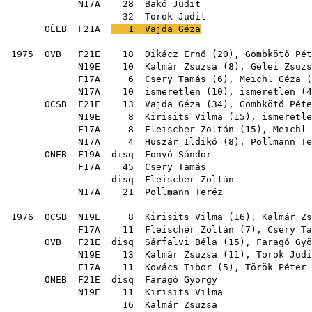
N17A
28
Bakó Judit
32
Török Judit
OÉEB
F21A
1
Vajda Géza
-----------------------------------------------------
1975
OVB
F21E
18
Dikácz Ernő
(
20
),
Gombkötő Pét
N19E
10
Kalmár Zsuzsa
(
8
),
Gelei Zsuzs
F17A
6
Csery Tamás
(
6
),
Meichl Géza
(
N17A
10
ismeretlen (
10
), ismeretlen (
4
OCSB
F21E
13
Vajda Géza
(
34
),
Gombkötő Péte
N19E
8
Kirisits Vilma
(
15
), ismeretl
F17A
8
Fleischer Zoltán
(
15
),
Meichl 
N17A
4
Huszár Ildikó
(
8
),
Pollmann Te
ONEB
F19A
disq
Fonyó Sándor
F17A
45
Csery Tamás
disq
Fleischer Zoltán
N17A
21
Pollmann Teréz
-----------------------------------------------------
1976
OCSB
N19E
8
Kirisits Vilma
(
16
),
Kalmár Zs
F17A
11
Fleischer Zoltán
(
7
),
Csery Ta
OVB
F21E
disq
Sárfalvi Béla
(
15
),
Faragó Gyö
N19E
13
Kalmár Zsuzsa
(
11
),
Török Judi
F17A
11
Kovács Tibor
(
5
),
Török Péter
ONEB
F21E
disq
Faragó György
N19E
11
Kirisits Vilma
16
Kalmár Zsuzsa