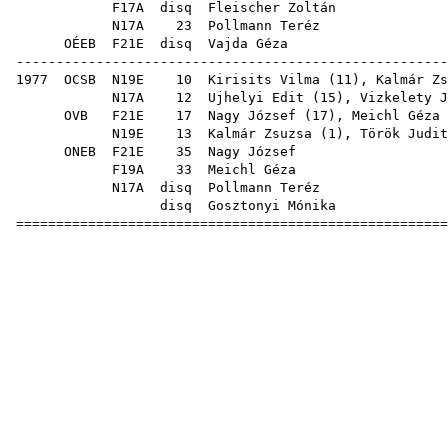
F17A
disq
Fleischer Zoltán
N17A
23
Pollmann Teréz
OÉEB
F21E
disq
Vajda Géza
-----------------------------------------------------
1977
OCSB
N19E
10
Kirisits Vilma
(
11
),
Kalmár Zs
N17A
12
Ujhelyi Edit
(
15
),
Vizkelety J
OVB
F21E
17
Nagy József
(
17
),
Meichl Géza
N19E
13
Kalmár Zsuzsa
(
1
),
Török Judit
ONEB
F21E
35
Nagy József
F19A
33
Meichl Géza
N17A
disq
Pollmann Teréz
disq
Gosztonyi Mónika
=====================================================