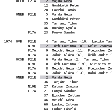
OÉEB
F21A
2
Vajda Géza
12
Gombkötő Péter
28
Laczkó Tamás
ONEB
F21E
5
Vajda Géza
19
Gombkötő Péter
35
Tarjáni Tibor
46
Burány Gyula
F17A
23
Fonyó Sándor
-----------------------------------------------------
1974
OVB
F21E
4
Tarjáni Tibor
(
10
),
Laczkó Tam
N19E
2
Tóth Corinna
(
8
),
Gelei Zsuzsa
F17A
9
Meichl Géza
(
11
),
Fleischer Zo
N17A
4
Jákói Klára
(
6
),
Török Judit
(
OCSB
F21E
6
Vajda Géza
(
2
),
Tarjáni Tibor
N19E
10
Tóth Corinna
(
19
),
Kirisits Vi
F17A
8
Meichl Géza
(
16
),
Fleischer Zo
N17A
6
Jákói Klára
(
13
),
Bakó Judit
(
ONEB
F21E
2
Vajda Géza
36
Tarjáni Tibor
N19E
27
Kalmár Zsuzsa
F17A
21
Fonyó Sándor
37
Eischer Zoltán
46
Meichl Géza
60
Laskói István
64
Fodor László