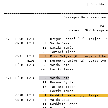
[
OB oldalr
=====================================================
Országos Bajnokságok
B
Budapesti MÁV Igazg
-----------------------------------------------------
1970
OCSB
F21E
5
Dregus József
(
17
),
Tarjáni Ti
ONEB
F21E
8
Vajda Géza
12
Laczkó Tamás
20
Tarjáni Tibor
OVB
F21E
3
Kiss Mátyás
(
6
),
Tarjáni Tibor
N19E
6
Korenchy Emőke
(
2
),
Varga Éva
OÉEB
F21A
8
Vajda Géza
disq
Laczkó Tamás
-----------------------------------------------------
1971
OÉEB
F21A
2
Vajda Géza
11
Burány Gyula
17
Tarjáni Tibor
23
Laczkó Tamás
OCSB
F21E
1
Gombkötő Péter
(
4
),
Tarjáni Ti
ONEB
F21E
4
Vajda Géza
11
Gombkötő Péter