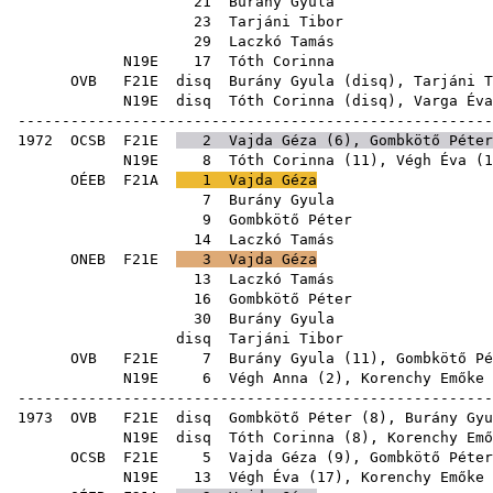
21
Burány Gyula
23
Tarjáni Tibor
29
Laczkó Tamás
N19E
17
Tóth Corinna
OVB
F21E
disq
Burány Gyula
(
disq
),
Tarjáni T
N19E
disq
Tóth Corinna
(
disq
),
Varga Éva
-----------------------------------------------------
1972
OCSB
F21E
2
Vajda Géza
(
6
),
Gombkötő Péter
N19E
8
Tóth Corinna
(
11
),
Végh Éva
(
1
OÉEB
F21A
1
Vajda Géza
7
Burány Gyula
9
Gombkötő Péter
14
Laczkó Tamás
ONEB
F21E
3
Vajda Géza
13
Laczkó Tamás
16
Gombkötő Péter
30
Burány Gyula
disq
Tarjáni Tibor
OVB
F21E
7
Burány Gyula
(
11
),
Gombkötő Pé
N19E
6
Végh Anna
(
2
),
Korenchy Emőke
-----------------------------------------------------
1973
OVB
F21E
disq
Gombkötő Péter
(
8
),
Burány Gyu
N19E
disq
Tóth Corinna
(
8
),
Korenchy Emő
OCSB
F21E
5
Vajda Géza
(
9
),
Gombkötő Péter
N19E
13
Végh Éva
(
17
),
Korenchy Emőke