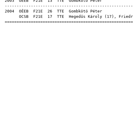
2003
OÉEB
F21E
13
TTE
Gomb
------------------------------------------------------
2004
OÉEB
F21E
26
TTE
Gomb
OCSB
F21E
17
TTE
Hegedűs Károly
(
17
),
Friedr
======================================================