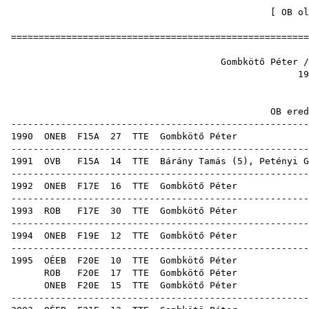
[
OB ol
======================================================
Gombkötő Péter 
19
OB ere
------------------------------------------------------
1990
ONEB
F15A
27
TTE
Gomb
------------------------------------------------------
1991
OVB
F15A
14
TTE
Bárány Tamás
(
5
),
Petényi G
------------------------------------------------------
1992
ONEB
F17E
16
TTE
Gomb
------------------------------------------------------
1993
ROB
F17E
30
TTE
Gomb
------------------------------------------------------
1994
ONEB
F19E
12
TTE
Gomb
------------------------------------------------------
1995
OÉEB
F20E
10
TTE
Gomb
ROB
F20E
17
TTE
Gomb
ONEB
F20E
15
TTE
Gomb
------------------------------------------------------