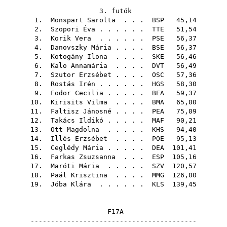
3. futók
1.
Monspart Sarolta
. . .
BSP
45,14
2.
Szopori Éva
. . . . . .
TTE
51,54
3.
Korik Vera
. . . . . .
PSE
56,37
4.
Danovszky Mária
. . . .
BSE
56,37
5.
Kotogány Ilona
. . . .
SKE
56,46
6.
Kalo Annamária
. . . .
DVT
56,49
7.
Szutor Erzsébet
. . . .
OSC
57,36
8.
Rostás Irén
. . . . . .
HGS
58,30
9.
Fodor Cecilia
. . . . .
BEA
59,37
10.
Kirisits Vilma
. . . .
BMA
65,00
11.
Faltisz Jánosné
. . . .
PEA
75,09
12.
Takács Ildikó
. . . . .
MAF
90,21
13.
Ott Magdolna
. . . . .
KHS
94,40
14.
Illés Erzsébet
. . . .
POE
95,13
15.
Ceglédy Mária
. . . . .
DEA
101,41
16.
Farkas Zsuzsanna
. . .
ESP
105,16
17.
Maróti Mária
. . . . .
SZV
120,57
18.
Paál Krisztina
. . . .
MMG
126,00
19.
Jóba Klára
. . . . . .
KLS
139,45
F17A
-----------------------------------------