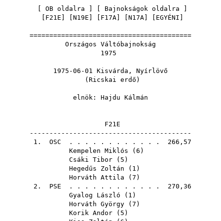
[
OB oldalra
] [
Bajnokságok oldalra
]
[
F21E
] [
N19E
] [
F17A
] [
N17A
] [
EGYÉNI
]
=========================================
Országos Váltóbajnokság
1975
1975-06-01 Kisvárda, Nyírlövő
(Ricskai erdő)
elnök:
Hajdu Kálmán
F21E
-----------------------------------------
1.
OSC
. . . . . . . . . . . . 266,57
Kempelen Miklós
(
6
)
Csáki Tibor
(
5
)
Hegedűs Zoltán
(
1
)
Horváth Attila
(
7
)
2.
PSE
. . . . . . . . . . . . 270,36
Gyalog László
(
1
)
Horváth György
(
7
)
Korik Andor
(
5
)