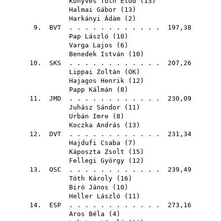
Könyves Tóth Előd
(
13
)
Halmai Gábor
(
13
)
Harkányi Ádám
(
2
)
9.
BVT
. . . . . . . . . . . . 197,38
Pap László
(
10
)
Varga Lajos
(
6
)
Benedek István
(
10
)
10.
SKS
. . . . . . . . . . . . 207,26
Lippai Zoltán
(
OK
)
Hajagos Henrik
(
12
)
Papp Kálmán
(
8
)
11.
JMD
. . . . . . . . . . . . 230,09
Juhász Sándor
(
11
)
Urbán Imre
(
8
)
Koczka András
(
13
)
12.
DVT
. . . . . . . . . . . . 231,34
Hajdufi Csaba
(
7
)
Káposzta Zsolt
(
15
)
Fellegi György
(
12
)
13.
OSC
. . . . . . . . . . . . 239,49
Tóth Károly
(
16
)
Biró János
(
10
)
Heller László
(
11
)
14.
ESP
. . . . . . . . . . . . 273,16
Aros Béla
(
4
)