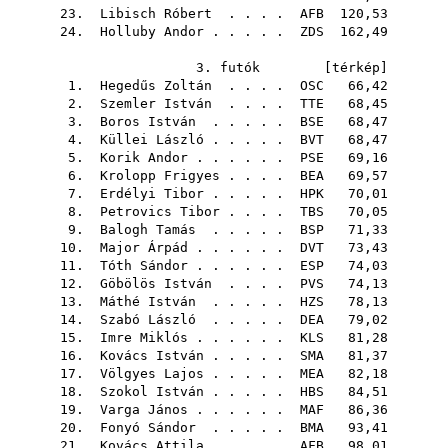
23.
Libisch Róbert
. . . .
AFB
120,53
24.
Holluby Andor
. . . . .
ZDS
162,49
3. futók [
térkép
]
1.
Hegedűs Zoltán
. . . .
OSC
66,42
2.
Szemler István
. . . .
TTE
68,45
3.
Boros István
. . . . .
BSE
68,47
4.
Küllei László
. . . . .
BVT
68,47
5.
Korik Andor
. . . . . .
PSE
69,16
6.
Krolopp Frigyes
. . . .
BEA
69,57
7.
Erdélyi Tibor
. . . . .
HPK
70,01
8.
Petrovics Tibor
. . . .
TBS
70,05
9.
Balogh Tamás
. . . . .
BSP
71,33
10.
Major Árpád
. . . . . .
DVT
73,43
11.
Tóth Sándor
. . . . . .
ESP
74,03
12.
Göbölös István
. . . .
PVS
74,13
13.
Máthé István
. . . . .
HZS
78,13
14.
Szabó László
. . . . .
DEA
79,02
15.
Imre Miklós
. . . . . .
KLS
81,28
16.
Kovács István
. . . . .
SMA
81,37
17.
Völgyes Lajos
. . . . .
MEA
82,18
18.
Szokol István
. . . . .
HBS
84,51
19.
Varga János
. . . . . .
MAF
86,36
20.
Fonyó Sándor
. . . . .
BMA
93,41
21.
Kovács Attila
. . . . .
AFB
98,01