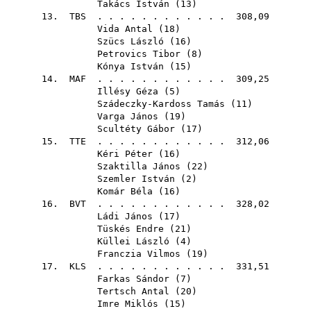
Takács István
(
13
)
13.
TBS
. . . . . . . . . . . . 308,09
Vida Antal
(
18
)
Szücs László
(
16
)
Petrovics Tibor
(
8
)
Kónya István
(
15
)
14.
MAF
. . . . . . . . . . . . 309,25
Illésy Géza
(
5
)
Szádeczky-Kardoss Tamás
(
11
)
Varga János
(
19
)
Scultéty Gábor
(
17
)
15.
TTE
. . . . . . . . . . . . 312,06
Kéri Péter
(
16
)
Szaktilla János
(
22
)
Szemler István
(
2
)
Komár Béla
(
16
)
16.
BVT
. . . . . . . . . . . . 328,02
Ládi János
(
17
)
Tüskés Endre
(
21
)
Küllei László
(
4
)
Franczia Vilmos
(
19
)
17.
KLS
. . . . . . . . . . . . 331,51
Farkas Sándor
(
7
)
Tertsch Antal
(
20
)
Imre Miklós
(
15
)