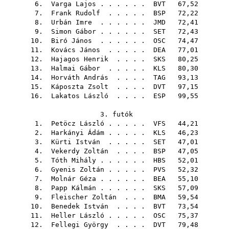
6.
Varga Lajos
. . . . . .
BVT
67,52
7.
Frank Rudolf
. . . . .
BSP
72,22
8.
Urbán Imre
. . . . . .
JMD
72,41
9.
Simon Gábor
. . . . . .
SET
72,43
10.
Biró János
. . . . . .
OSC
74,47
11.
Kovács János
. . . . .
DEA
77,01
12.
Hajagos Henrik
. . . .
SKS
80,25
13.
Halmai Gábor
. . . . .
KLS
80,30
14.
Horváth András
. . . .
TAG
93,13
15.
Káposzta Zsolt
. . . .
DVT
97,15
16.
Lakatos László
. . . .
ESP
99,55
3. futók
1.
Petöcz László
. . . . .
VFS
44,21
2.
Harkányi Ádám
. . . . .
KLS
46,23
3.
Kürti István
. . . . .
SET
47,01
4.
Vekerdy Zoltán
. . . .
BSP
47,05
5.
Tóth Mihály
. . . . . .
HBS
52,01
6.
Gyenis Zoltán
. . . . .
PVS
52,32
7.
Molnár Géza
. . . . . .
BEA
55,10
8.
Papp Kálmán
. . . . . .
SKS
57,09
9.
Fleischer Zoltán
. . .
BMA
59,54
10.
Benedek István
. . . .
BVT
73,54
11.
Heller László
. . . . .
OSC
75,37
12.
Fellegi György
. . . .
DVT
79,48