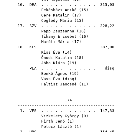
16.
DEA
. . . . . . . . . . . . 315,03
Fekésházi Anikó
(
15
)
Gere Katalin
(
17
)
Ceglédy Mária
(
15
)
17.
SZV
. . . . . . . . . . . . 328,22
Papp Zsuzsanna
(
16
)
Tihany Erzsébet
(
16
)
Maróti Mária
(
17
)
18.
KLS
. . . . . . . . . . . . 387,00
Kiss Éva
(
14
)
Ónodi Katalin
(
18
)
Jóba Klára
(
19
)
PEA
. . . . . . . . . . . . disq
Benkő Ágnes
(
19
)
Vass Éva
(
disq
)
Faltisz Jánosné
(
11
)
F17A
-----------------------------------------
1.
VFS
. . . . . . . . . . . . 147,33
Vizkelety György
(
9
)
Hirth Jenő
(
1
)
Petöcz László
(
1
)
2.
HBS
. . . . . . . . . . . . 154,45