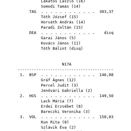
Lakatos László
(
16
)
Somodi Tamás
(
14
)
TAG
. . . . . . . . . . . . 303,37
Tóth József
(
15
)
Horváth András
(
14
)
Paradi Zoltán
(
15
)
DEA
. . . . . . . . . . . . disq
Garai János
(
5
)
Kovács János
(
11
)
Tóth Bálint
(
disq
)
N17A
-----------------------------------------
1.
BSP
. . . . . . . . . . . . 146,08
Gráf Ágnes
(
12
)
Percel Judit
(
3
)
Jenővári Gabriella
(
2
)
2.
HGS
. . . . . . . . . . . . 149,50
Lack Mária
(
7
)
Erdei Erzsébet
(
8
)
Bareczki Veronika
(
3
)
3.
VOL
. . . . . . . . . . . . 150,03
Kun Rita
(
8
)
Szlávik Éva
(
2
)