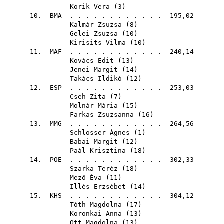
Korik Vera
(
3
)
10.
BMA
. . . . . . . . . . . . 195,02
Kalmár Zsuzsa
(
8
)
Gelei Zsuzsa
(
10
)
Kirisits Vilma
(
10
)
11.
MAF
. . . . . . . . . . . . 240,14
Kovács Edit
(
13
)
Jenei Margit
(
14
)
Takács Ildikó
(
12
)
12.
ESP
. . . . . . . . . . . . 253,03
Cseh Zita
(
7
)
Molnár Mária
(
15
)
Farkas Zsuzsanna
(
16
)
13.
MMG
. . . . . . . . . . . . 264,56
Schlosser Ágnes
(
1
)
Babai Margit
(
12
)
Paál Krisztina
(
18
)
14.
POE
. . . . . . . . . . . . 302,33
Szarka Teréz
(
18
)
Mező Éva
(
11
)
Illés Erzsébet
(
14
)
15.
KHS
. . . . . . . . . . . . 304,12
Tóth Magdolna
(
17
)
Koronkai Anna
(
13
)
Ott Magdolna
(
13
)