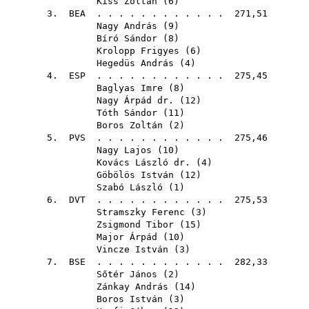
Kiss Zoltán
(
6
)
3.
BEA
. . . . . . . . . . . . 271,51
Nagy András
(
9
)
Bíró Sándor
(
8
)
Krolopp Frigyes
(
6
)
Hegedüs András
(
4
)
4.
ESP
. . . . . . . . . . . . 275,45
Baglyas Imre
(
8
)
Nagy Árpád dr.
(
12
)
Tóth Sándor
(
11
)
Boros Zoltán
(
2
)
5.
PVS
. . . . . . . . . . . . 275,46
Nagy Lajos
(
10
)
Kovács László dr.
(
4
)
Göbölös István
(
12
)
Szabó László
(
1
)
6.
DVT
. . . . . . . . . . . . 275,53
Stramszky Ferenc
(
3
)
Zsigmond Tibor
(
15
)
Major Árpád
(
10
)
Vincze István
(
3
)
7.
BSE
. . . . . . . . . . . . 282,33
Sőtér János
(
2
)
Zánkay András
(
14
)
Boros István
(
3
)