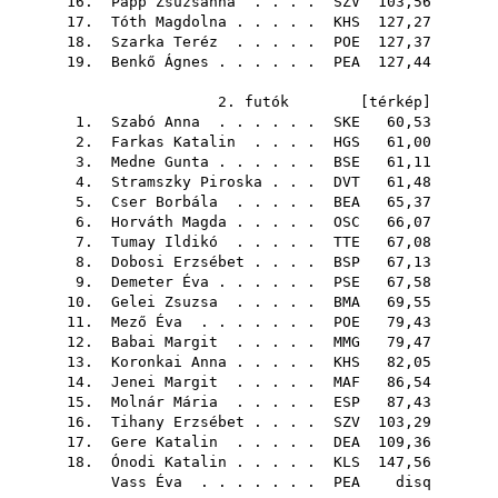
16.
Papp Zsuzsanna
. . . .
SZV
103,56
17.
Tóth Magdolna
. . . . .
KHS
127,27
18.
Szarka Teréz
. . . . .
POE
127,37
19.
Benkő Ágnes
. . . . . .
PEA
127,44
2. futók [
térkép
]
1.
Szabó Anna
. . . . . .
SKE
60,53
2.
Farkas Katalin
. . . .
HGS
61,00
3.
Medne Gunta
. . . . . .
BSE
61,11
4.
Stramszky Piroska
. . .
DVT
61,48
5.
Cser Borbála
. . . . .
BEA
65,37
6.
Horváth Magda
. . . . .
OSC
66,07
7.
Tumay Ildikó
. . . . .
TTE
67,08
8.
Dobosi Erzsébet
. . . .
BSP
67,13
9.
Demeter Éva
. . . . . .
PSE
67,58
10.
Gelei Zsuzsa
. . . . .
BMA
69,55
11.
Mező Éva
. . . . . . .
POE
79,43
12.
Babai Margit
. . . . .
MMG
79,47
13.
Koronkai Anna
. . . . .
KHS
82,05
14.
Jenei Margit
. . . . .
MAF
86,54
15.
Molnár Mária
. . . . .
ESP
87,43
16.
Tihany Erzsébet
. . . .
SZV
103,29
17.
Gere Katalin
. . . . .
DEA
109,36
18.
Ónodi Katalin
. . . . .
KLS
147,56
Vass Éva
. . . . . . .
PEA
disq