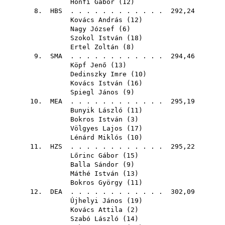
Honfi Gábor
(
12
)
8.
HBS
. . . . . . . . . . . . 292,24
Kovács András
(
12
)
Nagy József
(
6
)
Szokol István
(
18
)
Ertel Zoltán
(
8
)
9.
SMA
. . . . . . . . . . . . 294,46
Köpf Jenő
(
13
)
Dedinszky Imre
(
10
)
Kovács István
(
16
)
Spiegl János
(
9
)
10.
MEA
. . . . . . . . . . . . 295,19
Bunyik László
(
11
)
Bokros István
(
3
)
Völgyes Lajos
(
17
)
Lénárd Miklós
(
10
)
11.
HZS
. . . . . . . . . . . . 295,22
Lőrinc Gábor
(
15
)
Balla Sándor
(
9
)
Máthé István
(
13
)
Bokros György
(
11
)
12.
DEA
. . . . . . . . . . . . 302,09
Újhelyi János
(
19
)
Kovács Attila
(
2
)
Szabó László
(
14
)