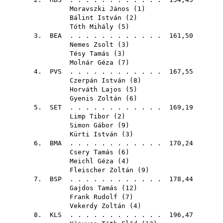
Moravszki János
(
1
)
Bálint István
(
2
)
Tóth Mihály
(
5
)
3.
BEA
. . . . . . . . . . . . 161,50
Nemes Zsolt
(
3
)
Tésy Tamás
(
3
)
Molnár Géza
(
7
)
4.
PVS
. . . . . . . . . . . . 167,55
Czerpán István
(
8
)
Horváth Lajos
(
5
)
Gyenis Zoltán
(
6
)
5.
SET
. . . . . . . . . . . . 169,19
Limp Tibor
(
2
)
Simon Gábor
(
9
)
Kürti István
(
3
)
6.
BMA
. . . . . . . . . . . . 170,24
Csery Tamás
(
6
)
Meichl Géza
(
4
)
Fleischer Zoltán
(
9
)
7.
BSP
. . . . . . . . . . . . 178,44
Gajdos Tamás
(
12
)
Frank Rudolf
(
7
)
Vekerdy Zoltán
(
4
)
8.
KLS
. . . . . . . . . . . . 196,47