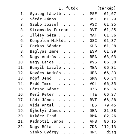
1. futók [
térkép
]
1.
Gyalog László
. . . . .
PSE
61,07
2.
Sőtér János
. . . . . .
BSE
61,29
3.
Szabó József
. . . . .
VSC
61,35
3.
Stramszky Ferenc
. . .
DVT
61,35
5.
Illésy Géza
. . . . . .
MAF
61,36
6.
Kempelen Miklós
. . . .
OSC
61,37
7.
Farkas Sándor
. . . . .
KLS
61,38
8.
Baglyas Imre
. . . . .
ESP
61,39
9.
Nagy András
. . . . . .
BEA
63,03
10.
Nagy Lajos
. . . . . .
PVS
66,30
11.
Bunyik László
. . . . .
MEA
66,31
12.
Kovács András
. . . . .
HBS
66,33
13.
Köpf Jenő
. . . . . . .
SMA
66,34
14.
Erdő Imre
. . . . . . .
VOL
66,35
15.
Lőrinc Gábor
. . . . .
HZS
66,36
16.
Kéri Péter
. . . . . .
TTE
66,37
17.
Ládi János
. . . . . .
BVT
66,38
18.
Vida Antal
. . . . . .
TBS
79,45
19.
Újhelyi János
. . . . .
DEA
81,38
20.
Dikácz Ernő
. . . . . .
BMA
82,26
21.
Radnótzi János
. . . .
AFB
86,15
22.
Nagy Béla
. . . . . . .
ZDS
112,13
Sinkó György
. . . . .
HPK
disq