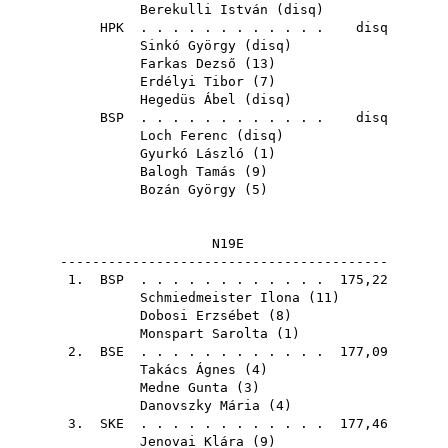
Berekulli István
(
disq
)
HPK
. . . . . . . . . . . . disq
Sinkó György
(
disq
)
Farkas Dezső
(
13
)
Erdélyi Tibor
(
7
)
Hegedüs Ábel
(
disq
)
BSP
. . . . . . . . . . . . disq
Loch Ferenc
(
disq
)
Gyurkó László
(
1
)
Balogh Tamás
(
9
)
Bozán György
(
5
)
N19E
-----------------------------------------
1.
BSP
. . . . . . . . . . . . 175,22
Schmiedmeister Ilona
(
11
)
Dobosi Erzsébet
(
8
)
Monspart Sarolta
(
1
)
2.
BSE
. . . . . . . . . . . . 177,09
Takács Ágnes
(
4
)
Medne Gunta
(
3
)
Danovszky Mária
(
4
)
3.
SKE
. . . . . . . . . . . . 177,46
Jenovai Klára
(
9
)