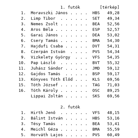
1. futók [
térkép
]
1.
Moravszki János
. . . .
HBS
49,28
2.
Limp Tibor
. . . . . .
SET
49,34
3.
Nemes Zsolt
. . . . . .
BEA
52,56
4.
Aros Béla
. . . . . . .
ESP
52,57
5.
Garai János
. . . . . .
DEA
53,02
6.
Csery Tamás
. . . . . .
BMA
54,30
7.
Hajdufi Csaba
. . . . .
DVT
54,31
8.
Czerpán István
. . . .
PVS
54,34
9.
Vizkelety György
. . .
VFS
54,35
10.
Pap László
. . . . . .
BVT
55,32
11.
Juhász Sándor
. . . . .
JMD
59,12
12.
Gajdos Tamás
. . . . .
BSP
59,17
13.
Könyves Tóth Előd
. . .
KLS
69,56
15.
Tóth József
. . . . . .
TAG
71,03
16.
Tóth Károly
. . . . . .
OSC
89,25
Lippai Zoltán
. . . . .
SKS
69,56
2. futók
1.
Hirth Jenő
. . . . . .
VFS
48,15
2.
Bálint István
. . . . .
HBS
53,16
3.
Tésy Tamás
. . . . . .
BEA
53,41
4.
Meichl Géza
. . . . . .
BMA
55,59
5.
Horváth Lajos
. . . . .
PVS
60,49