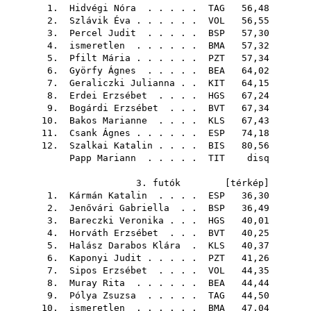
1.
Hidvégi Nóra
. . . . .
TAG
56,48
2.
Szlávik Éva
. . . . . .
VOL
56,55
3.
Percel Judit
. . . . .
BSP
57,30
4. ismeretlen . . . . . .
BMA
57,32
5.
Pfilt Mária
. . . . . .
PZT
57,34
6.
Györfy Ágnes
. . . . .
BEA
64,02
7.
Geraliczki Julianna
. .
KIT
64,15
8.
Erdei Erzsébet
. . . .
HGS
67,24
9.
Bogárdi Erzsébet
. . .
BVT
67,34
10.
Bakos Marianne
. . . .
KLS
67,43
11.
Csank Ágnes
. . . . . .
ESP
74,18
12.
Szalkai Katalin
. . . .
BIS
80,56
Papp Mariann
. . . . .
TIT
disq
3. futók [
térkép
]
1.
Kármán Katalin
. . . .
ESP
36,30
2.
Jenővári Gabriella
. .
BSP
36,49
3.
Bareczki Veronika
. . .
HGS
40,01
4.
Horváth Erzsébet
. . .
BVT
40,25
5.
Halász Darabos Klára
.
KLS
40,37
6.
Kaponyi Judit
. . . . .
PZT
41,26
7.
Sipos Erzsébet
. . . .
VOL
44,35
8.
Muray Rita
. . . . . .
BEA
44,44
9.
Pólya Zsuzsa
. . . . .
TAG
44,50
10. ismeretlen . . . . . .
BMA
47,04