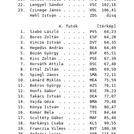
22.
Lengyel Sándor
. . . .
VSC
102,16
23.
Czinege János
. . . . .
VOL
106,41
Hehl István
. . . . . .
ZDS
disq
4. futók [
térkép
]
1.
Szabó László
. . . . .
PVS
64,23
2.
Boros Zoltán
. . . . .
ESP
64,28
3.
Vincze István
. . . . .
DVT
64,35
4.
Hegedüs András
. . . .
BEA
64,49
5.
Bozán György
. . . . .
BSP
65,51
6.
Kiss Zoltán
. . . . . .
PSE
67,39
7.
Horváth Attila
. . . .
OSC
67,48
8.
Ertel Zoltán
. . . . .
HBS
69,50
9.
Spiegl János
. . . . .
SMA
72,11
10.
Lénárd Miklós
. . . . .
MEA
75,59
11.
Bokros György
. . . . .
HZS
76,11
12.
Honfi Gábor
. . . . . .
BSE
76,23
13.
Takács István
. . . . .
DEA
77,07
14.
Vajda Géza
. . . . . .
BMA
79,48
15.
Kónya István
. . . . .
TBS
80,47
16.
Komár Béla
. . . . . .
TTE
84,44
17.
Scultéty Gábor
. . . .
MAF
85,40
18.
Harkányi Csaba
. . . .
KLS
99,55
19.
Franczia Vilmos
. . . .
BVT
100,38
20.
Andrási Lajos
. . . . .
AFB
116,56