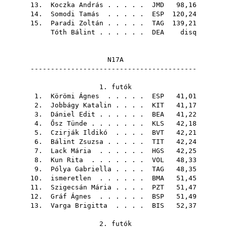
13.
Koczka András
. . . . .
JMD
98,16
14.
Somodi Tamás
. . . . .
ESP
120,24
15.
Paradi Zoltán
. . . . .
TAG
139,21
Tóth Bálint
. . . . . .
DEA
disq
N17A
-----------------------------------------
1. futók
1.
Körömi Ágnes
. . . . .
ESP
41,01
2.
Jobbágy Katalin
. . . .
KIT
41,17
3.
Dániel Edit
. . . . . .
BEA
41,22
4.
Ősz Tünde
. . . . . . .
KLS
42,18
5.
Czirják Ildikó
. . . .
BVT
42,21
6.
Bálint Zsuzsa
. . . . .
TIT
42,24
7.
Lack Mária
. . . . . .
HGS
42,25
8.
Kun Rita
. . . . . . .
VOL
48,33
9.
Pólya Gabriella
. . . .
TAG
48,35
10. ismeretlen . . . . . .
BMA
51,45
11.
Szigecsán Mária
. . . .
PZT
51,47
12.
Gráf Ágnes
. . . . . .
BSP
51,49
13.
Varga Brigitta
. . . .
BIS
52,37
2. futók