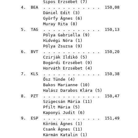
Sipos Erzsébet
(
7
)
4.
BEA
. . . . . . . . . . . . 150,08
Dániel Edit
(
3
)
Györfy Ágnes
(
6
)
Muray Rita
(
8
)
5.
TAG
. . . . . . . . . . . . 150,13
Pólya Gabriella
(
9
)
Hidvégi Nóra
(
1
)
Pólya Zsuzsa
(
9
)
6.
BVT
. . . . . . . . . . . . 150,20
Czirják Ildikó
(
5
)
Bogárdi Erzsébet
(
9
)
Horváth Erzsébet
(
4
)
7.
KLS
. . . . . . . . . . . . 150,38
Ősz Tünde
(
4
)
Bakos Marianne
(
10
)
Halász Darabos Klára
(
5
)
8.
PZT
. . . . . . . . . . . . 150,47
Szigecsán Mária
(
11
)
Pfilt Mária
(
5
)
Kaponyi Judit
(
6
)
9.
ESP
. . . . . . . . . . . . 151,49
Körömi Ágnes
(
1
)
Csank Ágnes
(
11
)
Kármán Katalin
(
1
)