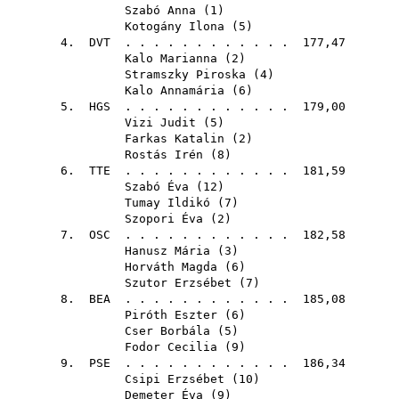
Szabó Anna
(
1
)
Kotogány Ilona
(
5
)
4.
DVT
. . . . . . . . . . . . 177,47
Kalo Marianna
(
2
)
Stramszky Piroska
(
4
)
Kalo Annamária
(
6
)
5.
HGS
. . . . . . . . . . . . 179,00
Vizi Judit
(
5
)
Farkas Katalin
(
2
)
Rostás Irén
(
8
)
6.
TTE
. . . . . . . . . . . . 181,59
Szabó Éva
(
12
)
Tumay Ildikó
(
7
)
Szopori Éva
(
2
)
7.
OSC
. . . . . . . . . . . . 182,58
Hanusz Mária
(
3
)
Horváth Magda
(
6
)
Szutor Erzsébet
(
7
)
8.
BEA
. . . . . . . . . . . . 185,08
Piróth Eszter
(
6
)
Cser Borbála
(
5
)
Fodor Cecilia
(
9
)
9.
PSE
. . . . . . . . . . . . 186,34
Csipi Erzsébet
(
10
)
Demeter Éva
(
9
)