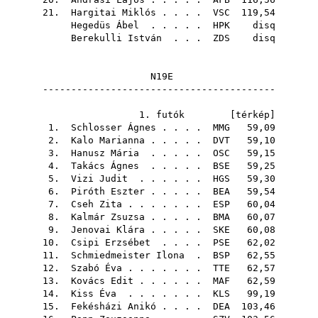
21.
Hargitai Miklós
. . . .
VSC
119,54
Hegedüs Ábel
. . . . .
HPK
disq
Berekulli István
. . .
ZDS
disq
N19E
-----------------------------------------
1. futók [
térkép
]
1.
Schlosser Ágnes
. . . .
MMG
59,09
2.
Kalo Marianna
. . . . .
DVT
59,10
3.
Hanusz Mária
. . . . .
OSC
59,15
4.
Takács Ágnes
. . . . .
BSE
59,25
5.
Vizi Judit
. . . . . .
HGS
59,30
6.
Piróth Eszter
. . . . .
BEA
59,54
7.
Cseh Zita
. . . . . . .
ESP
60,04
8.
Kalmár Zsuzsa
. . . . .
BMA
60,07
9.
Jenovai Klára
. . . . .
SKE
60,08
10.
Csipi Erzsébet
. . . .
PSE
62,02
11.
Schmiedmeister Ilona
.
BSP
62,55
12.
Szabó Éva
. . . . . . .
TTE
62,57
13.
Kovács Edit
. . . . . .
MAF
62,59
14.
Kiss Éva
. . . . . . .
KLS
99,19
15.
Fekésházi Anikó
. . . .
DEA
103,46