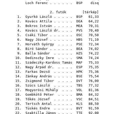
Loch Ferenc
. . . . . .
BSP
disq
2. futók [
térkép
]
1.
Gyurkó László
. . . . .
BSP
61,33
2.
Kovács Attila
. . . . .
DEA
64,22
3.
Bokros István
. . . . .
MEA
70,31
4.
Kovács László dr.
. . .
PVS
70,40
5.
Csáki Tibor
. . . . . .
OSC
70,50
6.
Nagy József
. . . . . .
HBS
71,10
7.
Horváth György
. . . .
PSE
72,34
8.
Bíró Sándor
. . . . . .
BEA
74,02
9.
Balla Sándor
. . . . .
HZS
74,22
10.
Dedinszky Imre
. . . .
SMA
74,24
11.
Szádeczky-Kardoss Tamás
MAF
75,33
12.
Nagy Árpád dr.
. . . .
ESP
75,35
13.
Farkas Dezső
. . . . .
HPK
75,36
14.
Zánkay András
. . . . .
BSE
75,54
15.
Zsigmond Tibor
. . . .
DVT
76,00
16.
Szücs László
. . . . .
TBS
77,32
17.
Mogyorósi Mihály
. . .
VOL
81,36
18.
Gombkötő Péter
. . . .
BMA
84,32
19.
Tőkés József
. . . . .
VSC
84,51
20.
Tertsch Antal
. . . . .
KLS
88,50
21.
Tüskés Endre
. . . . .
BVT
91,59
22.
Szaktilla János
. . . .
TTE
92,00