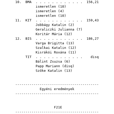
10.
BMA
. . . . . . . . . . . . 156,21
ismeretlen (
10
)
ismeretlen (
4
)
ismeretlen (
10
)
11.
KIT
. . . . . . . . . . . . 159,43
Jobbágy Katalin
(
2
)
Geraliczki Julianna
(
7
)
Koritár Mária
(
12
)
12.
BIS
. . . . . . . . . . . . 186,27
Varga Brigitta
(
13
)
Szalkai Katalin
(
12
)
Kisrákói Roxána
(
11
)
TIT
. . . . . . . . . . . . disq
Bálint Zsuzsa
(
6
)
Papp Mariann
(
disq
)
Szőke Katalin
(
13
)
-----------------------------------------
Egyéni eredmények
-----------------------------------------
F21E
-----------------------------------------