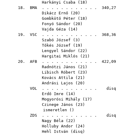
Harkányi Csaba
(
18
)
18.
BMA
. . . . . . . . . . . . 340,27
Dikácz Ernő
(
20
)
Gombkötő Péter
(
18
)
Fonyó Sándor
(
20
)
Vajda Géza
(
14
)
19.
VSC
. . . . . . . . . . . . 368,36
Szabó József
(
3
)
Tőkés József
(
19
)
Lengyel Sándor
(
22
)
Hargitai Miklós
(
21
)
20.
AFB
. . . . . . . . . . . . 422,09
Radnótzi János
(
21
)
Libisch Róbert
(
23
)
Kovács Attila
(
21
)
Andrási Lajos
(
20
)
VOL
. . . . . . . . . . . . disq
Erdő Imre
(
14
)
Mogyorósi Mihály
(
17
)
Czinege János
(
23
)
ismeretlen ()
ZDS
. . . . . . . . . . . . disq
Nagy Béla
(
22
)
Holluby Andor
(
24
)
Hehl István
(
disq
)