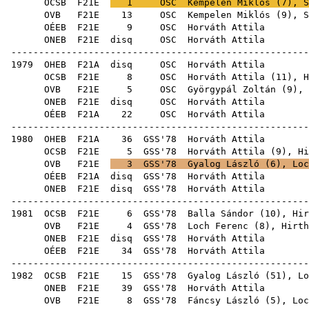
OCSB
F21E
1
OSC
Kempelen Miklós
(
7
),
S
OVB
F21E
13
OSC
Kempelen Miklós
(
9
),
S
OÉEB
F21E
9
OSC
Horv
ONEB
F21E
disq
OSC
Horv
------------------------------------------------------
1979
OHEB
F21A
disq
OSC
Horv
OCSB
F21E
8
OSC
Horváth Attila (
11
),
H
OVB
F21E
5
OSC
Györgypál Zoltán
(
9
),
ONEB
F21E
disq
OSC
Horv
OÉEB
F21A
22
OSC
Horv
------------------------------------------------------
1980
OHEB
F21A
36
GSS'78
Horv
OCSB
F21E
5
GSS'78
Horváth Attila (
9
),
Hi
OVB
F21E
3
GSS'78
Gyalog László
(
6
),
Loc
OÉEB
F21A
disq
GSS'78
Horv
ONEB
F21E
disq
GSS'78
Horv
------------------------------------------------------
1981
OCSB
F21E
6
GSS'78
Balla Sándor
(
10
),
Hir
OVB
F21E
4
GSS'78
Loch Ferenc
(
8
),
Hirth
ONEB
F21E
disq
GSS'78
Horv
OÉEB
F21E
34
GSS'78
Horv
------------------------------------------------------
1982
OCSB
F21E
15
GSS'78
Gyalog László
(
51
),
Lo
ONEB
F21E
39
GSS'78
Horv
OVB
F21E
8
GSS'78
Fáncsy László
(
5
),
Loc