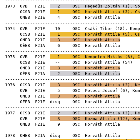
------------------------------------------------------
1973
OVB
F21E
2
OSC
Hegedűs Zoltán
(
1
),
Só
OCSB
F21E
1
OSC
Horváth Attila (
3
),
Cs
ONEB
F21E
4
OSC
Horv
------------------------------------------------------
1974
OVB
F21E
10
OSC
Csáki Tibor
(
18
),
Kemp
OCSB
F21E
1
OSC
Horváth Attila (
5
),
Cs
ONEB
F21E
3
OSC
Horváth Attila
OÉEB
F21A
6
OSC
Horv
------------------------------------------------------
1975
OVB
F21E
1
OSC
Kempelen Miklós
(
6
),
C
OCSB
F21E
--
OSC
Horváth Attila
(
54
ONEB
F21E
3
OSC
Horváth Attila
OÉEB
F21A
2
OSC
Horváth Attila
------------------------------------------------------
1976
OCSB
F21E
3
OSC
Horváth Attila (
3
),
Ke
OVB
F21E
5
OSC
Petöcz József
(
6
),
Kem
ONEB
F21E
3
OSC
Horváth Attila
OÉEB
F21E
disq
OSC
Horv
------------------------------------------------------
1977
OCSB
F21E
2
OSC
Horváth Attila (
3
),
He
OVB
F21E
3
OSC
Kozma Attila
(
12
),
Kem
ONEB
F21E
9
OSC
Horv
------------------------------------------------------
1978
OHEB
F21A
disq
OSC
Horv