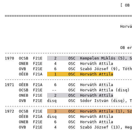
[
OB 
======================================================
Horvát
1
OB ere
------------------------------------------------------
1970
OCSB
F21E
2
OSC
Kempelen Miklós
(
5
),
S
ONEB
F21E
4
OSC
Horv
OVB
F21E
6
OSC
Szabó József
(
9
),
Tóth
OÉEB
F21A
1
OSC
Horváth Attila
------------------------------------------------------
1971
OÉEB
F21A
6
OSC
Horv
OCSB
F21E
--
OSC
Horváth Attila
(
disq
ONEB
F21E
2
OSC
Horváth Attila
OVB
F21E
disq
OSC
Sódor István
(
disq
),
T
------------------------------------------------------
1972
OCSB
F21E
3
OSC
Horváth Attila (
1
),
Sz
OÉEB
F21A
disq
OSC
Horv
ONEB
F21E
6
OSC
Horv
OVB
F21E
4
OSC
Szabó József
(
13
),
Heg