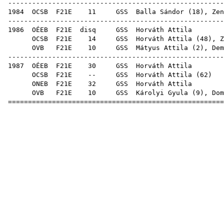
------------------------------------------------------
1984
OCSB
F21E
11
GSS
Balla Sándor
(
18
),
Zen
------------------------------------------------------
1986
OÉEB
F21E
disq
GSS
Horv
OCSB
F21E
14
GSS
Horváth Attila (
48
),
Z
OVB
F21E
10
GSS
Mátyus Attila
(
2
),
Dem
------------------------------------------------------
1987
OÉEB
F21E
30
GSS
Horv
OCSB
F21E
--
GSS
Horváth Attila
(
62
ONEB
F21E
32
GSS
Horv
OVB
F21E
10
GSS
Károlyi Gyula
(
9
),
Dom
======================================================