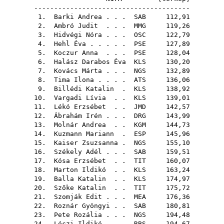
---------------------------------------
1.
Barki Andrea
. . .
SAB
112,91
2.
Ambró Judit
. . .
MMG
119,26
3.
Hidvégi Nóra
. . .
OSC
122,79
4.
Hehl Éva
. . . . .
PSE
127,89
5.
Koczur Anna
. . .
PSE
128,04
6.
Halász Darabos Éva
KLS
130,20
7.
Kovács Márta
. . .
NGS
132,89
8.
Tima Ilona
. . . .
ATS
136,06
9.
Billédi Katalin
.
KLS
138,92
10.
Vargadi Lívia
. .
KLS
139,01
11.
Lékó Erzsébet
. .
JMD
142,57
12.
Ábrahám Irén
. . .
DRG
143,99
13.
Molnár Andrea
. .
KGM
144,73
14.
Kuzmann Mariann
.
ESP
145,96
15.
Kaiser Zsuzsanna
.
NGS
155,10
16.
Székely Adél
. . .
SAB
159,51
17.
Kósa Erzsébet
. .
TIT
160,07
18.
Marton Ildikó
. .
KLS
163,24
19.
Balla Katalin
. .
KLS
174,97
20.
Szőke Katalin
. .
TIT
175,72
21.
Szomják Edit
. . .
MEA
176,36
22.
Roznár Gyöngyi
. .
SAB
180,81
23.
Pete Rozália
. . .
NGS
194,48
24.
Lóczi Ildikó
. . .
RBS
194,67