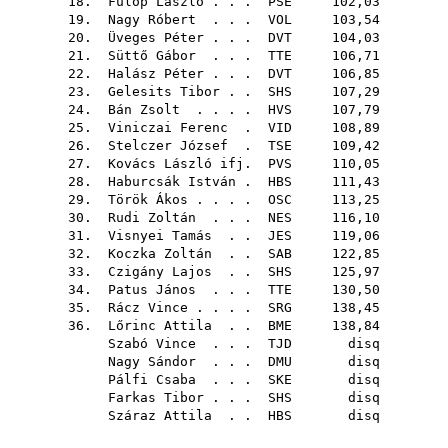
18.
Fülöp László
. . .
PSE
102,03
19.
Nagy Róbert
. . .
VOL
103,54
20.
Üveges Péter
. . .
DVT
104,03
21.
Süttő Gábor
. . .
TTE
106,71
22.
Halász Péter
. . .
DVT
106,85
23.
Gelesits Tibor
. .
SHS
107,29
24.
Bán Zsolt
. . . .
HVS
107,79
25.
Viniczai Ferenc
.
VID
108,89
26.
Stelczer József
.
TSE
109,42
27.
Kovács László ifj.
PVS
110,05
28.
Haburcsák István
.
HBS
111,43
29.
Török Ákos
. . . .
OSC
113,25
30.
Rudi Zoltán
. . .
NES
116,10
31.
Visnyei Tamás
. .
JES
119,06
32.
Koczka Zoltán
. .
SAB
122,85
33.
Czigány Lajos
. .
SHS
125,97
34.
Patus János
. . .
TTE
130,50
35.
Rácz Vince
. . . .
SRG
138,45
36.
Lőrinc Attila
. .
BME
138,84
Szabó Vince
. . .
TJD
disq
Nagy Sándor
. . .
DMU
disq
Pálfi Csaba
. . .
SKE
disq
Farkas Tibor
. . .
SHS
disq
Száraz Attila
. .
HBS
disq