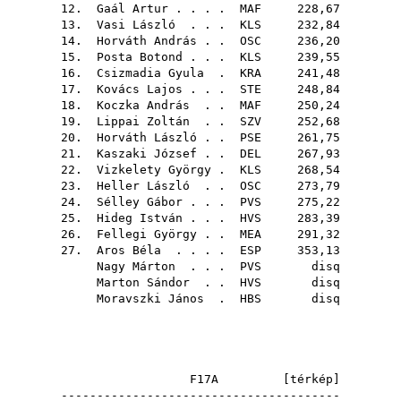
12.
Gaál Artur
. . . .
MAF
228,67
13.
Vasi László
. . .
KLS
232,84
14.
Horváth András
. .
OSC
236,20
15.
Posta Botond
. . .
KLS
239,55
16.
Csizmadia Gyula
.
KRA
241,48
17.
Kovács Lajos
. . .
STE
248,84
18.
Koczka András
. .
MAF
250,24
19.
Lippai Zoltán
. .
SZV
252,68
20.
Horváth László
. .
PSE
261,75
21.
Kaszaki József
. .
DEL
267,93
22.
Vizkelety György
.
KLS
268,54
23.
Heller László
. .
OSC
273,79
24.
Sélley Gábor
. . .
PVS
275,22
25.
Hideg István
. . .
HVS
283,39
26.
Fellegi György
. .
MEA
291,32
27.
Aros Béla
. . . .
ESP
353,13
Nagy Márton
. . .
PVS
disq
Marton Sándor
. .
HVS
disq
Moravszki János
.
HBS
disq
F17A [
térkép
]
---------------------------------------