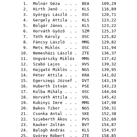
1.
Molnár Géza
. . .
BEA
109,29
2.
Hirth Jenő
. . . .
KLS
116,89
3.
Györgyi László
. .
OSC
120,71
4.
Gergely Attila
. .
KLS
123,22
5.
Bolgár János
. . .
KLS
123,22
6.
Horváth Győző
. .
SZM
125,37
7.
Tóth Károly
. . .
OSC
125,82
8.
Fáncsy László
. .
MMG
129,82
9.
Mets Miklós
. . .
OSC
131,94
10.
Nemesházi László
.
ZTE
136,37
11.
Ungvárszky Miklós
MMG
137,42
12.
Szabó Lajos
. . .
HVS
139,32
13.
Hajgató Miklós
. .
NGS
139,95
14.
Péter Attila
. . .
KRA
141,02
15.
Egerszegi József
.
DVT
143,19
16.
Huberth István
. .
PSE
143,23
17.
Kolba Mihály
. . .
OSC
144,04
18.
Horváth Attila
. .
VOL
145,42
19.
Kubinyi Imre
. . .
MMG
147,98
20.
Bakos Tibor
. . .
NGS
150,31
21.
Csonka Antal
. . .
SKE
152,38
22.
Szieberth Ákos
. .
PVS
152,60
23.
Kauker Zoltán
. .
BVT
154,87
24.
Balogh András
. .
KLS
154,97
25.
Györey Róbert
. .
ZTE
158,85