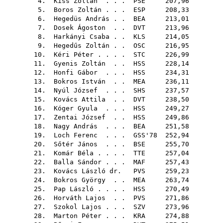
4.
Kiss Zoltán
. . .
PSE
207,96
5.
Boros Zoltán
. . .
ESP
208,33
6.
Hegedüs András
. .
BEA
213,01
7.
Dosek Ágoston
. .
DVT
213,96
8.
Harkányi Csaba
. .
KLS
214,05
9.
Hegedűs Zoltán
. .
OSC
216,95
10.
Kéri Péter
. . . .
STC
226,99
11.
Gyenis Zoltán
. .
HSS
228,14
12.
Honfi Gábor
. . .
HSS
234,31
13.
Bokros István
. .
MEA
236,11
14.
Nyúl József
. . .
SHS
237,57
15.
Kovács Attila
. .
DVT
238,50
16.
Kóger Gyula
. . .
HSS
249,27
17.
Zentai József
. .
HSS
249,86
18.
Nagy András
. . .
BEA
251,58
19.
Loch Ferenc
. . .
GSS'78
252,94
20.
Sőtér János
. . .
BSE
255,70
21.
Komár Béla
. . . .
TTE
257,04
22.
Balla Sándor
. . .
MAF
257,43
23.
Kovács László dr.
PVS
259,23
24.
Bokros György
. .
MEA
263,74
25.
Pap László
. . . .
HSS
270,49
26.
Horváth Lajos
. .
PVS
271,86
27.
Szokol Lajos
. . .
SZV
273,96
28.
Marton Péter
. . .
KRA
274,88