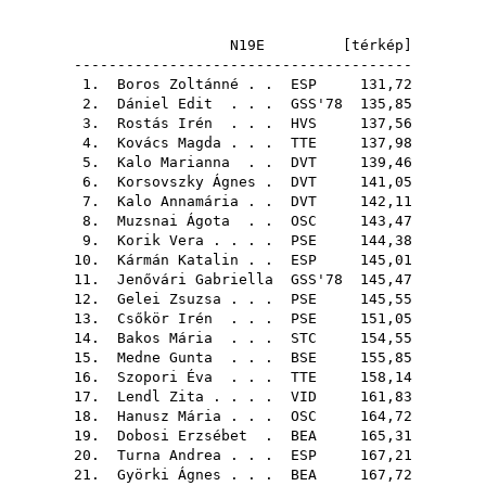
N19E [
térkép
]
---------------------------------------
1.
Boros Zoltánné
. .
ESP
131,72
2.
Dániel Edit
. . .
GSS'78
135,85
3.
Rostás Irén
. . .
HVS
137,56
4.
Kovács Magda
. . .
TTE
137,98
5.
Kalo Marianna
. .
DVT
139,46
6.
Korsovszky Ágnes
.
DVT
141,05
7.
Kalo Annamária
. .
DVT
142,11
8.
Muzsnai Ágota
. .
OSC
143,47
9.
Korik Vera
. . . .
PSE
144,38
10.
Kármán Katalin
. .
ESP
145,01
11.
Jenővári Gabriella
GSS'78
145,47
12.
Gelei Zsuzsa
. . .
PSE
145,55
13.
Csőkör Irén
. . .
PSE
151,05
14.
Bakos Mária
. . .
STC
154,55
15.
Medne Gunta
. . .
BSE
155,85
16.
Szopori Éva
. . .
TTE
158,14
17.
Lendl Zita
. . . .
VID
161,83
18.
Hanusz Mária
. . .
OSC
164,72
19.
Dobosi Erzsébet
.
BEA
165,31
20.
Turna Andrea
. . .
ESP
167,21
21.
Györki Ágnes
. . .
BEA
167,72