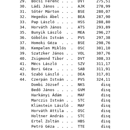
29.
Bőcsi Ferenc
. . .
DVT
275,51
30.
Ládi János
. . . .
AJK
278,99
31.
Sőtér Márton
. . .
BSE
280,07
32.
Hegedüs Ábel
. . .
BEA
287,90
33.
Pap László
. . . .
HSS
288,80
34.
Horváth János
. .
ATS
293,89
35.
Bunyik László
. .
MEA
296,27
36.
Göbölös István
. .
PVS
297,38
37.
Homoki Géza
. . .
BSE
298,76
38.
Kempelen Miklós
.
OSC
301,10
39.
Szatzker János
. .
VOL
307,76
40.
Zsigmond Tibor
. .
DVT
308,33
41.
Mécs László
. . .
SZV
311,17
42.
Bori Géza
. . . .
SAB
311,91
43.
Szabó László
. . .
DEA
317,01
44.
Czerpán István
. .
PVS
324,11
Dombi József
. . .
NKS
disq
Bedő János
. . . .
GVM
disq
Harkányi Ádám
. .
MAF
disq
Marczis István
. .
STC
disq
Klimstein László
.
MAF
disq
Horváth Attila
. .
OSC
disq
Holtner András
. .
STC
disq
Ertel Zoltán
. . .
HBS
disq
Petró Géza
. . . .
TTE
disq