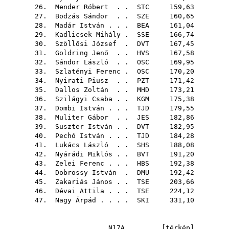
26.
Mender Róbert
. .
STC
159,63
27.
Bodzás Sándor
. .
SZE
160,65
28.
Madár István
. . .
BEA
161,04
29.
Kadlicsek Mihály
.
SSE
166,74
30.
Szöllősi József
.
DVT
167,45
31.
Goldring Jenő
. .
HVS
167,58
32.
Sándor László
. .
OSC
169,95
33.
Szlatényi Ferenc
.
OSC
170,20
34.
Nyirati Piusz
. .
PZT
171,42
35.
Dallos Zoltán
. .
MHD
173,21
36.
Szilágyi Csaba
. .
KGM
175,38
37.
Dombi István
. . .
TJD
179,55
38.
Muliter Gábor
. .
JES
182,86
39.
Suszter István
. .
DVT
182,95
40.
Pechó István
. . .
TJD
184,28
41.
Lukács László
. .
SHS
188,08
42.
Nyárádi Miklós
. .
BVT
191,20
43.
Zelei Ferenc
. . .
HBS
192,38
44.
Dobrossy István
.
DMU
192,42
45.
Zakariás János
. .
TSE
203,66
46.
Dévai Attila
. . .
TSE
224,12
47.
Nagy Árpád
. . . .
SKI
331,10
N17A [
térkép
]