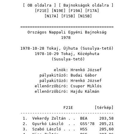
[
OB oldalra
] [
Bajnokságok oldalra
]
[
F21E
] [
N19E
] [
F19A
] [
F17A
]
[
N17A
] [
F15B
] [
N15B
]
=======================================
Országos Nappali Egyéni Bajnokság
1978
1978-10-28 Tokaj, Újhuta (Susulya-tető)
1978-10-29 Tokaj, Középhuta
(Susulya-tető)
elnök:
Hrenkó József
pályakitűző:
Budai Gábor
pályakitűző:
Hrenkó József
ellenőrzőbíró:
Csupor Miklós
ellenőrzőbíró:
Hajdu Kálmán
F21E [
térkép
]
---------------------------------------
1.
Vekerdy Zoltán
. .
BEA
203,58
2.
Gyurkó László
. .
GSS'78
205,21
3.
Szabó László
. . .
HSS
205,60