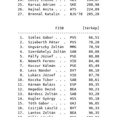
25.
Karsai Adrien
. .
SKE
208,98
26.
Hajnal Anita
. . .
ATS
224,09
27.
Brennál Katalin
.
BJG'78
285,28
F15B [
térkép
]
---------------------------------------
1.
Széles Gábor
. . .
PVS
66,51
2.
Szieberth Péter
.
PVS
78,28
3.
Ungvárszky Zoltán
MMG
78,59
4.
Szerdahelyi Zoltán
SAB
80,08
5.
Pálfy József
. . .
PSE
80,88
6.
Németh Ferenc
. .
VID
84,46
7.
Koczur Kálmán
. .
PSE
85,49
8.
Less Nándor
. . .
DVT
86,10
9.
Lukács József
. .
VID
87,70
10.
Koczka Tibor
. . .
SAB
88,61
11.
Kármán Balázs
. .
ESP
89,35
12.
Hegedüs Dezső
. .
BEA
90,23
13.
Bárdosi Zoltán
. .
SAB
93,20
14.
Kugler György
. .
HSS
95,18
15.
Tóth Gábor
. . . .
GHJ
96,05
16.
Czirják László
. .
BVT
96,33
17.
Lantos Zoltán
. .
BEA
96,35