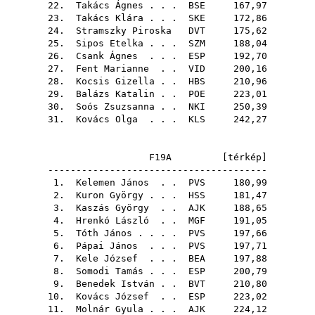
22.
Takács Ágnes
. . .
BSE
167,97
23.
Takács Klára
. . .
SKE
172,86
24.
Stramszky Piroska
DVT
175,62
25.
Sipos Etelka
. . .
SZM
188,04
26.
Csank Ágnes
. . .
ESP
192,70
27.
Fent Marianne
. .
VID
200,16
28.
Kocsis Gizella
. .
HBS
210,96
29.
Balázs Katalin
. .
POE
223,01
30.
Soós Zsuzsanna
. .
NKI
250,39
31.
Kovács Olga
. . .
KLS
242,27
F19A [
térkép
]
---------------------------------------
1.
Kelemen János
. .
PVS
180,99
2.
Kuron György
. . .
HSS
181,47
3.
Kaszás György
. .
AJK
188,65
4.
Hrenkó László
. .
MGF
191,05
5.
Tóth János
. . . .
PVS
197,66
6.
Pápai János
. . .
PVS
197,71
7.
Kele József
. . .
BEA
197,88
8.
Somodi Tamás
. . .
ESP
200,79
9.
Benedek István
. .
BVT
210,80
10.
Kovács József
. .
ESP
223,02
11.
Molnár Gyula
. . .
AJK
224,12