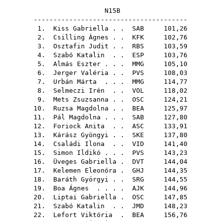
N15B
---------------------------------------
1.
Kiss Gabriella
. .
SAB
101,26
2.
Csilling Ágnes
. .
KFK
102,76
3.
Osztafin Judit
. .
RBS
103,59
4.
Szabó Katalin
. .
ESP
103,76
5.
Almás Eszter
. . .
MMG
105,10
6.
Jerger Valéria
. .
PVS
108,03
7.
Urbán Márta
. . .
MMG
114,77
8.
Selmeczi Irén
. .
VOL
118,02
9.
Mets Zsuzsanna
. .
OSC
124,21
10.
Ruzsa Magdolna
. .
BEA
125,97
11.
Pál Magdolna
. . .
SAB
127,80
12.
Foriock Anita
. .
ASC
133,91
13.
Kárász Gyöngyi
. .
SKE
137,80
14.
Családi Ilona
. .
VID
141,40
15.
Simon Ildikó
. . .
PVS
143,23
16.
Üveges Gabriella
.
DVT
144,04
17.
Kelemen Eleonóra
.
GHJ
144,35
18.
Baráth Györgyi
. .
SRG
144,55
19.
Boa Ágnes
. . . .
AJK
144,96
20.
Liptai Gabriella
.
OSC
147,85
21.
Szabó Katalin
. .
JMD
148,23
22.
Lefort Viktória
.
BEA
156,76