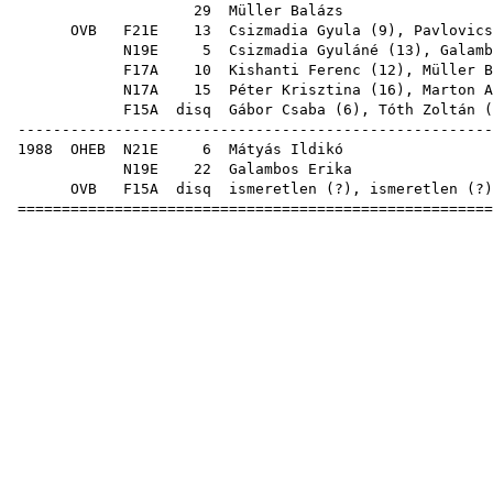
29
Müller Balázs
OVB
F21E
13
Csizmadia Gyula
(
9
),
Pavlovics
N19E
5
Csizmadia Gyuláné
(
13
),
Galamb
F17A
10
Kishanti Ferenc
(
12
),
Müller B
N17A
15
Péter Krisztina
(
16
),
Marton A
F15A
disq
Gábor Csaba
(
6
),
Tóth Zoltán
(
------------------------------------------------------
1988
OHEB
N21E
6
Mátyás Ildikó
N19E
22
Galambos Erika
OVB
F15A
disq
ismeretlen (?), 
======================================================