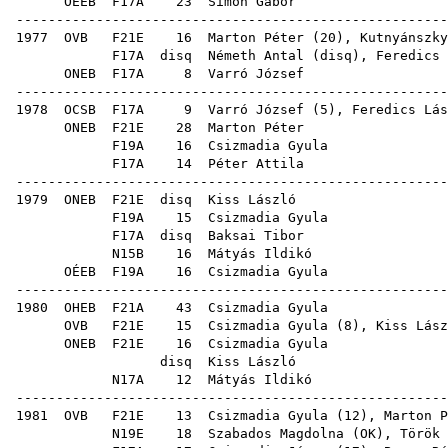
OÉEB
F17A
23
Simon Gábor
------------------------------------------------------
1977
OVB
F21E
16
Marton Péter
(
20
),
Kutnyánszky
F17A
disq
Németh Antal
(
disq
),
Feredics 
ONEB
F17A
8
Varró József
------------------------------------------------------
1978
OCSB
F17A
9
Varró József
(
5
),
Feredics Lás
ONEB
F21E
28
Marton Péter
F19A
16
Csizmadia Gyula
F17A
14
Péter Attila
------------------------------------------------------
1979
ONEB
F21E
disq
Kiss László
F19A
15
Csizmadia Gyula
F17A
disq
Baksai Tibor
N15B
16
Mátyás Ildikó
OÉEB
F19A
16
Csizmadia Gyula
------------------------------------------------------
1980
OHEB
F21A
43
Csizmadia Gyula
OVB
F21E
15
Csizmadia Gyula
(
8
),
Kiss Lász
ONEB
F21E
16
Csizmadia Gyula
disq
Kiss László
N17A
12
Mátyás Ildikó
------------------------------------------------------
1981
OVB
F21E
13
Csizmadia Gyula
(
12
),
Marton P
N19E
18
Szabados Magdolna
(
OK
),
Török 