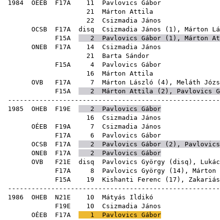
1984
OÉEB
F17A
11
Pavlovics Gábor
21
Márton Attila
22
Csizmadia János
OCSB
F17A
disq
Csizmadia János
(
1
),
Márton Lá
F15A
2
Pavlovics Gábor
(
1
),
Márton At
ONEB
F17A
14
Csizmadia János
21
Barta Sándor
F15A
4
Pavlovics Gábor
16
Márton Attila
OVB
F17A
7
Márton László
(
4
),
Meláth Józs
F15A
2
Márton Attila
(
2
),
Pavlovics G
------------------------------------------------------
1985
OHEB
F19E
2
Pavlovics Gábor
16
Csizmadia János
OÉEB
F19A
7
Csizmadia János
F17A
6
Pavlovics Gábor
OCSB
F17A
2
Pavlovics Gábor
(
2
),
Pavlovics
ONEB
F17A
2
Pavlovics Gábor
OVB
F21E
disq
Pavlovics György
(
disq
),
Lukác
F17A
8
Pavlovics György
(
14
),
Márton 
F15A
19
Kishanti Ferenc
(
17
),
Zakariás
------------------------------------------------------
1986
OHEB
N21E
10
Mátyás Ildikó
F19E
10
Csizmadia János
OÉEB
F17A
1
Pavlovics Gábor