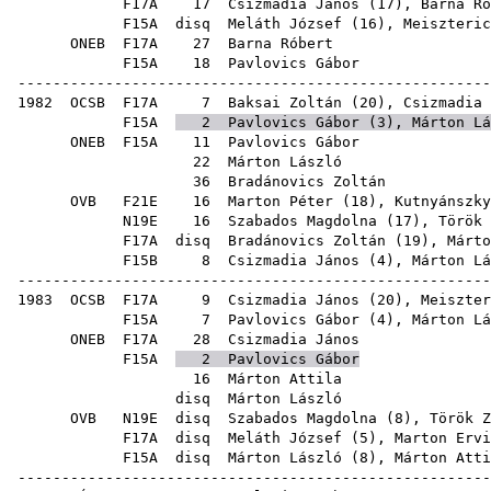
F17A
17
Csizmadia János
(
17
),
Barna Ró
F15A
disq
Meláth József
(
16
),
Meiszteric
ONEB
F17A
27
Barna Róbert
F15A
18
Pavlovics Gábor
------------------------------------------------------
1982
OCSB
F17A
7
Baksai Zoltán
(
20
),
Csizmadia 
F15A
2
Pavlovics Gábor
(
3
),
Márton Lá
ONEB
F15A
11
Pavlovics Gábor
22
Márton László
36
Bradánovics Zoltán
OVB
F21E
16
Marton Péter
(
18
),
Kutnyánszky
N19E
16
Szabados Magdolna
(
17
),
Török 
F17A
disq
Bradánovics Zoltán
(
19
),
Márto
F15B
8
Csizmadia János
(
4
),
Márton Lá
------------------------------------------------------
1983
OCSB
F17A
9
Csizmadia János
(
20
),
Meiszter
F15A
7
Pavlovics Gábor
(
4
),
Márton Lá
ONEB
F17A
28
Csizmadia János
F15A
2
Pavlovics Gábor
16
Márton Attila
disq
Márton László
OVB
N19E
disq
Szabados Magdolna
(
8
),
Török Z
F17A
disq
Meláth József
(
5
),
Marton Ervi
F15A
disq
Márton László
(
8
),
Márton Atti
------------------------------------------------------