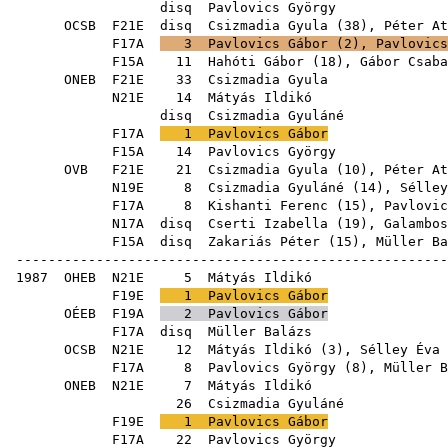
disq
Pavlovics György
OCSB
F21E
disq
Csizmadia Gyula
(
38
),
Péter At
F17A
3
Pavlovics Gábor
(
2
),
Pavlovics
F15A
11
Hahóti Gábor
(
18
),
Gábor Csaba
ONEB
F21E
33
Csizmadia Gyula
N21E
14
Mátyás Ildikó
disq
Csizmadia Gyuláné
F17A
1
Pavlovics Gábor
F15A
14
Pavlovics György
OVB
F21E
21
Csizmadia Gyula
(
10
),
Péter At
N19E
8
Csizmadia Gyuláné
(
14
),
Sélley
F17A
8
Kishanti Ferenc
(
15
),
Pavlovic
N17A
disq
Cserti Izabella
(
19
),
Galambos
F15A
disq
Zakariás Péter
(
15
),
Müller Ba
------------------------------------------------------
1987
OHEB
N21E
5
Mátyás Ildikó
F19E
1
Pavlovics Gábor
OÉEB
F19A
2
Pavlovics Gábor
F17A
disq
Müller Balázs
OCSB
N21E
12
Mátyás Ildikó
(
3
),
Sélley Éva
F17A
8
Pavlovics György
(
8
),
Müller B
ONEB
N21E
7
Mátyás Ildikó
26
Csizmadia Gyuláné
F19E
1
Pavlovics Gábor
F17A
22
Pavlovics György