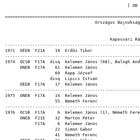
[
OB 
======================================================
Országos Bajnokság
K
Kaposvári Rák
------------------------------------------------------
1971
OÉEB
F21A
19
Erdős Tibor
------------------------------------------------------
1974
OCSB
F17A
disq
Kelemen János
(
68
),
Balogh And
ONEB
F17A
61
Kelemen János
69
Rapp József
disq
Lipics István
OÉEB
F17A
17
Kelemen János
------------------------------------------------------
1975
ONEB
F17A
14
Kelemen János
55
Németh Ferenc
------------------------------------------------------
1976
OCSB
F17A
6
Kelemen János
(
1
),
Németh Fere
ONEB
F21E
32
Marton Péter
F17A
6
Kelemen János
22
Simon Gábor
41
Németh Ferenc