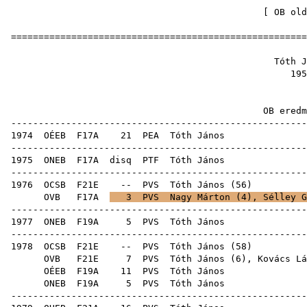
[
OB old
=====================================================
Tóth 
19
OB ere
-----------------------------------------------------
1974
OÉEB
F17A
21
PEA
Tót
-----------------------------------------------------
1975
ONEB
F17A
disq
PTF
Tót
-----------------------------------------------------
1976
OCSB
F21E
--
PVS
Tóth János
(
56
OVB
F17A
3
PVS
Nagy Márton
(
4
),
Sélley G
-----------------------------------------------------
1977
ONEB
F19A
5
PVS
Tót
-----------------------------------------------------
1978
OCSB
F21E
--
PVS
Tóth János
(
58
OVB
F21E
7
PVS
Tóth János (
6
),
Kovács Lá
OÉEB
F19A
11
PVS
Tót
ONEB
F19A
5
PVS
Tót
-----------------------------------------------------