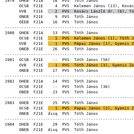
1979
OHEB
F21A
16
PVS
Tót
OCSB
F21E
4
PVS
Kelemen János
(
13
),
Kovác
OVB
F21E
2
PVS
Kovács László dr.
(
6
), Tó
ONEB
F21E
9
PVS
Tót
OÉEB
F21A
16
PVS
Tót
-----------------------------------------------------
1980
OHEB
F21A
13
PVS
Tót
OCSB
F21E
1
PVS
Kelemen János
(
1
), Tóth J
OVB
F21E
1
PVS
Pápai János
(
1
),
Gyenis Z
ONEB
F21E
26
PVS
Tót
-----------------------------------------------------
1981
OCSB
F21E
--
PVS
Tóth János
(
56
OVB
F21E
1
PVS
Tóth János (
3
),
Gyenis Zo
ONEB
F21E
27
PVS
Tót
-----------------------------------------------------
1982
OHEB
F21A
14
PVS
Tót
OCSB
F21E
--
PVS
Tóth János
(
36
ONEB
F21E
23
PVS
Tót
-----------------------------------------------------
1983
OHEB
F21E
25
PVS
Tót
OCSB
F21E
1
PVS
Pápai János
(
2
),
Gyenis Z
ONEB
F21E
disq
PVS
Tót
-----------------------------------------------------
1984
OHEB
F21E
29
PVS
Tót
ONEB
F21E
disq
PVS
Tót