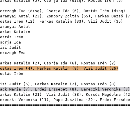
arkas Katalin
(
5
),
Csorja Ida
(
disq
),
Rostás Irén
(
5
-------------------------------------------------------
erczegh Éva
(
disq
),
Csorja Ida
(
6
),
Rostás Irén
(
disq
aranyai Antal
(
23
),
Zombory Zoltán
(
55
),
Farkas Dezső
(
7
ostás Irén
(
12
),
Farkas Katalin
(
33
),
Vizi Judit
(
35
aranyai Antal
arkas Katalin
ostás Irén
sorja Ida
izi Judit
erczegh Éva
-------------------------------------------------------
arkas Katalin
(
2
),
Csorja Ida
(
6
),
Rostás Irén
(
2
ostás Irén
(
4
),
Farkas Katalin
(
9
),
Vizi Judit
(
26
)
ostás Irén
-------------------------------------------------------
izi Judit
(
5
),
Farkas Katalin
(
2
),
Rostás Irén
(
8
ack Mária
(
7
),
Erdei Erzsébet
(
8
),
Bareczki Veronika
(
3
)
arkas Katalin
(
21
),
Vizi Judit
(
38
),
Korsós Magdolna
(
42
ereczki Veronika
(
11
),
Papp Jusztína
(
32
),
Erdei Erzsébe
=======================================================