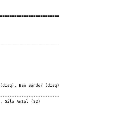
]
==========================
eredmények
S
esület
--------------------------
smeretlen (?)
(
disq
),
Bán Sándor
(
disq
)
)
--------------------------
),
Gila Antal
(
32
)