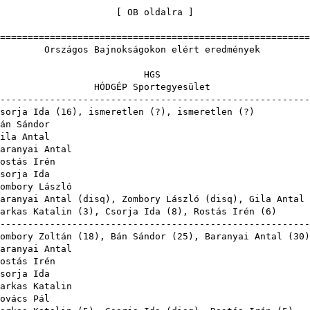
[
OB oldalra
=======================================================
Bajnokságokon elért 
HG
P Sportegy
-------------------------------------------------------
sorja Ida
(
16
), ismeretlen (?), i
án Sándor
ila Antal
aranyai Antal
ostás Irén
sorja Ida
ombory László
aranyai Antal
(
disq
),
Zombory László
(
disq
),
Gila Antal
arkas Katalin
(
3
),
Csorja Ida
(
8
),
Rostás Irén
(
6
-------------------------------------------------------
ombory Zoltán
(
18
),
Bán Sándor
(
25
),
Baranyai Antal
(
30
aranyai Antal
ostás Irén
sorja Ida
arkas Katalin
ovács Pál