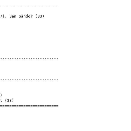
)
--------------------------
)
7
),
Bán Sándor
(
83
)
)
--------------------------
)
--------------------------
)
)
t
(
33
)
==========================