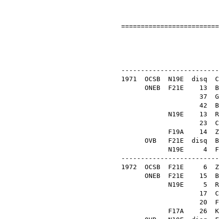
=========================
Országos 
HÓDGÉ
-------------------------
1971
OCSB
N19E
disq
C
ONEB
F21E
13
B
37
G
42
B
N19E
13
R
23
C
F19A
14
Z
OVB
F21E
disq
B
N19E
4
F
-------------------------
1972
OCSB
F21E
6
Z
ONEB
F21E
15
B
N19E
5
R
17
C
20
F
F17A
26
K