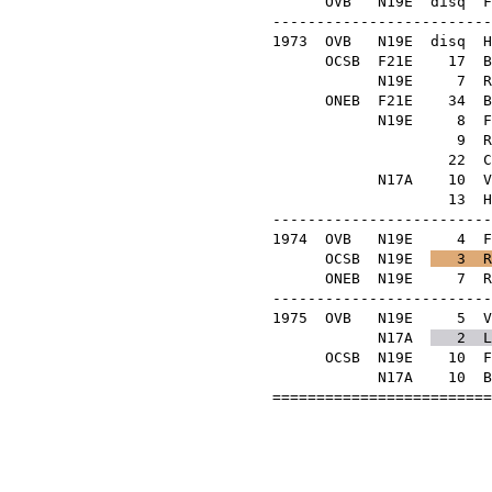
OVB
N19E
disq
F
-------------------------
1973
OVB
N19E
disq
H
OCSB
F21E
17
B
N19E
7
R
ONEB
F21E
34
B
N19E
8
F
9
R
22
C
N17A
10
V
13
H
-------------------------
1974
OVB
N19E
4
F
OCSB
N19E
3
R
ONEB
N19E
7
R
-------------------------
1975
OVB
N19E
5
V
N17A
2
L
OCSB
N19E
10
F
N17A
10
B
=========================