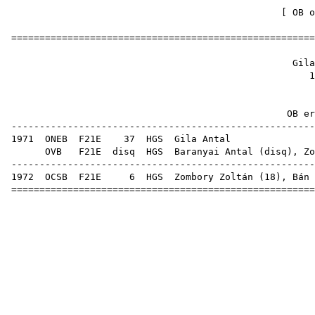
[
OB o
======================================================
Gila
1
OB ere
------------------------------------------------------
1971
ONEB
F21E
37
HGS
Gil
OVB
F21E
disq
HGS
Baranyai Antal
(
disq
),
Zo
------------------------------------------------------
1972
OCSB
F21E
6
HGS
Zombory Zoltán
(
18
),
Bán 
======================================================