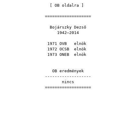
[
OB oldalra
]
===================
Bojárszky Dezső
1942–2014
1971 OVB
elnök
1972 OCSB
elnök
1973 ONEB
elnök
OB eredmények
-------------------
nincs
===================