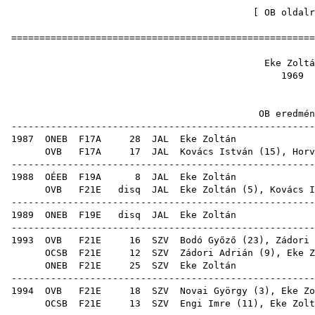
[
OB oldalr
=====================================================
Eke Z
19
OB ere
-----------------------------------------------------
1987
ONEB
F17A
28
JAL
Eke
OVB
F17A
17
JAL
Kovács István
(
15
),
Horv
-----------------------------------------------------
1988
OÉEB
F19A
8
JAL
Eke
OVB
F21E
disq
JAL
Eke Zoltán (
5
),
Kovács I
-----------------------------------------------------
1989
ONEB
F19E
disq
JAL
Eke
-----------------------------------------------------
1993
OVB
F21E
16
SZV
Bodó Győző
(
23
),
Zádori 
OCSB
F21E
12
SZV
Zádori Adrián
(
9
), Eke Z
ONEB
F21E
25
SZV
Eke
-----------------------------------------------------
1994
OVB
F21E
18
SZV
Novai György
(
3
), Eke Zo
OCSB
F21E
13
SZV
Engi Imre
(
11
), Eke Zolt