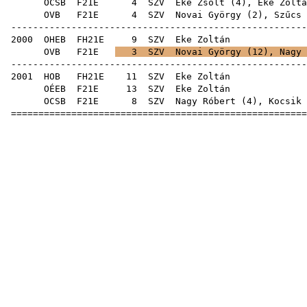
OCSB
F21E
4
SZV
Eke Zsolt
(
4
), Eke Zoltá
OVB
F21E
4
SZV
Novai György
(
2
),
Szűcs 
-----------------------------------------------------
2000
OHEB
FH21E
9
SZV
Eke
OVB
F21E
3
SZV
Novai György
(
12
),
Nagy 
-----------------------------------------------------
2001
HOB
FH21E
11
SZV
Eke
OÉEB
F21E
13
SZV
Eke
OCSB
F21E
8
SZV
Nagy Róbert
(
4
),
Kocsik 
=====================================================