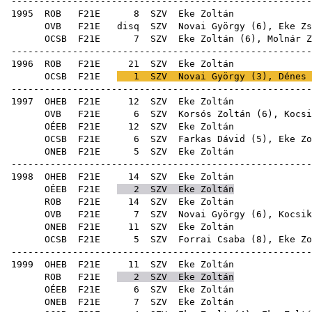
-----------------------------------------------------
1995
ROB
F21E
8
SZV
Eke
OVB
F21E
disq
SZV
Novai György
(
6
),
Eke Zs
OCSB
F21E
7
SZV
Eke Zoltán (
6
),
Molnár Z
-----------------------------------------------------
1996
ROB
F21E
21
SZV
Eke
OCSB
F21E
1
SZV
Novai György
(
3
),
Dénes 
-----------------------------------------------------
1997
OHEB
F21E
12
SZV
Eke
OVB
F21E
6
SZV
Korsós Zoltán
(
6
),
Kocsi
OÉEB
F21E
12
SZV
Eke
OCSB
F21E
6
SZV
Farkas Dávid
(
5
), Eke Zo
ONEB
F21E
5
SZV
Eke
-----------------------------------------------------
1998
OHEB
F21E
14
SZV
Eke
OÉEB
F21E
2
SZV
Eke Zoltán
ROB
F21E
14
SZV
Eke
OVB
F21E
7
SZV
Novai György
(
6
),
Kocsik
ONEB
F21E
11
SZV
Eke
OCSB
F21E
5
SZV
Forrai Csaba
(
8
), Eke Zo
-----------------------------------------------------
1999
OHEB
F21E
11
SZV
Eke
ROB
F21E
2
SZV
Eke Zoltán
OÉEB
F21E
6
SZV
Eke
ONEB
F21E
7
SZV
Eke