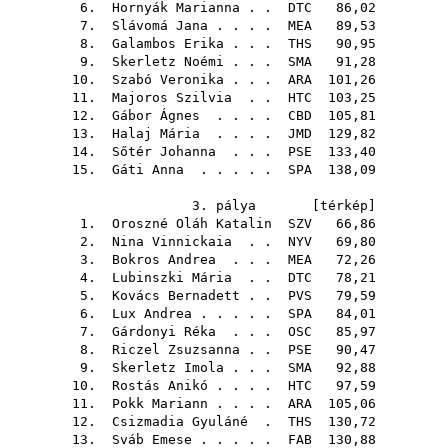
6.
Hornyák Marianna
. .
DTC
86,02
7.
Slávomá Jana
. . . .
MEA
89,53
8.
Galambos Erika
. . .
THS
90,95
9.
Skerletz Noémi
. . .
SMA
91,28
10.
Szabó Veronika
. . .
ARA
101,26
11.
Majoros Szilvia
. .
HTC
103,25
12.
Gábor Ágnes
. . . .
CBD
105,81
13.
Halaj Mária
. . . .
JMD
129,82
14.
Sőtér Johanna
. . .
PSE
133,40
15.
Gáti Anna
. . . . .
SPA
138,09
3. pálya [
térkép
]
1.
Oroszné Oláh Katalin
SZV
66,86
2.
Nina Vinnickaia
. .
NYV
69,80
3.
Bokros Andrea
. . .
MEA
72,26
4.
Lubinszki Mária
. .
DTC
78,21
5.
Kovács Bernadett
. .
PVS
79,59
6.
Lux Andrea
. . . . .
SPA
84,01
7.
Gárdonyi Réka
. . .
OSC
85,97
8.
Riczel Zsuzsanna
. .
PSE
90,47
9.
Skerletz Imola
. . .
SMA
92,88
10.
Rostás Anikó
. . . .
HTC
97,59
11.
Pokk Mariann
. . . .
ARA
105,06
12.
Csizmadia Gyuláné
.
THS
130,72
13.
Sváb Emese
. . . . .
FAB
130,88