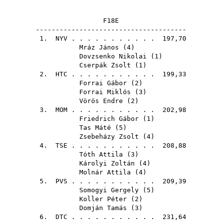
F18E
--------------------------------------
1.
NYV
. . . . . . . . . . . 197,70
Mráz János
(
4
)
Dovzsenko Nikolai
(
1
)
Cserpák Zsolt
(
1
)
2.
HTC
. . . . . . . . . . . 199,33
Forrai Gábor
(
2
)
Forrai Miklós
(
3
)
Vörös Endre
(
2
)
3.
MOM
. . . . . . . . . . . 202,98
Friedrich Gábor
(
1
)
Tas Máté
(
5
)
Zsebeházy Zsolt
(
4
)
4.
TSE
. . . . . . . . . . . 208,88
Tóth Attila
(
3
)
Károlyi Zoltán
(
4
)
Molnár Attila
(
4
)
5.
PVS
. . . . . . . . . . . 209,39
Somogyi Gergely
(
5
)
Koller Péter
(
2
)
Domján Tamás
(
3
)
6.
DTC
. . . . . . . . . . . 231,64