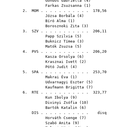
Gondos Gabriella
(
4
)
Farkas Zsuzsanna
(
1
)
2.
MOM
. . . . . . . . . . . 178,56
Józsa Borbála
(
4
)
Bíró Alma
(
1
)
Borosznoki Zita
(
3
)
3.
SZV
. . . . . . . . . . . 206,11
Papp Szilvia
(
5
)
Buknicz Tímea
(
3
)
Matók Zsuzsa
(
5
)
4.
PVS
. . . . . . . . . . . 206,20
Kasza Orsolya
(
6
)
Krasznai Ivett
(
2
)
Pótó Judit
(
4
)
5.
SPA
. . . . . . . . . . . 253,70
Makrai Éva
(
1
)
Udvarnagyi Eszter
(
5
)
Kaufmann Brigitta
(
7
)
6.
RTE
. . . . . . . . . . . 323,77
Kun Ibolya
(
9
)
Divinyi Zsófia
(
10
)
Bartók Katalin
(
6
)
DIS
. . . . . . . . . . . disq
Horváth Csenge
(
7
)
Szabó Anita
(
9
)