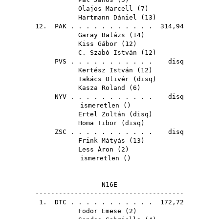
Olajos Marcell
(
7
)
Hartmann Dániel
(
13
)
12.
PAK
. . . . . . . . . . . 314,94
Garay Balázs
(
14
)
Kiss Gábor
(
12
)
C. Szabó István
(
12
)
PVS
. . . . . . . . . . . disq
Kertész István
(
12
)
Takács Olivér
(
disq
)
Kasza Roland
(
6
)
NYV
. . . . . . . . . . . disq
ismeretlen ()
Ertel Zoltán
(
disq
)
Homa Tibor
(
disq
)
ZSC
. . . . . . . . . . . disq
Frink Mátyás
(
13
)
Less Áron
(
2
)
ismeretlen ()
N16E
--------------------------------------
1.
DTC
. . . . . . . . . . . 172,72
Fodor Emese
(
2
)