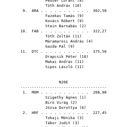
Peuser Lóránt
(
8
)
Tóth András
(
10
)
9.
ARA
. . . . . . . . . . . 302,50
Fazekas Tamás
(
9
)
Kovács Róbert
(
9
)
Stein Barnabás
(
2
)
10.
FAB
. . . . . . . . . . . 322,27
Tóth Zoltán
(
11
)
Máramarosi András
(
4
)
Gazda Pál
(
9
)
11.
DTC
. . . . . . . . . . . 375,56
Drapcsik Péter
(
10
)
Makai András
(
11
)
Sipos László
(
11
)
N20E
--------------------------------------
1.
MOM
. . . . . . . . . . . 208,98
Szigethy Ágnes
(
1
)
Biró Virág
(
2
)
Józsa Dorottya
(
6
)
2.
HRF
. . . . . . . . . . . 227,45
Tokaji Mónika
(
3
)
Tábor Judit
(
3
)