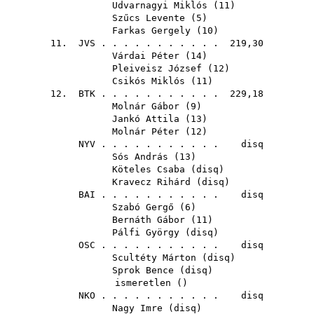
Udvarnagyi Miklós
(
11
)
Szűcs Levente
(
5
)
Farkas Gergely
(
10
)
11.
JVS
. . . . . . . . . . . 219,30
Várdai Péter
(
14
)
Pleiveisz József
(
12
)
Csikós Miklós
(
11
)
12.
BTK
. . . . . . . . . . . 229,18
Molnár Gábor
(
9
)
Jankó Attila
(
13
)
Molnár Péter
(
12
)
NYV
. . . . . . . . . . . disq
Sós András
(
13
)
Köteles Csaba
(
disq
)
Kravecz Rihárd
(
disq
)
BAI
. . . . . . . . . . . disq
Szabó Gergő
(
6
)
Bernáth Gábor
(
11
)
Pálfi György
(
disq
)
OSC
. . . . . . . . . . . disq
Scultéty Márton
(
disq
)
Sprok Bence
(
disq
)
ismeretlen ()
NKO
. . . . . . . . . . . disq
Nagy Imre
(
disq
)