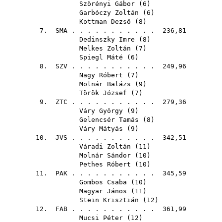
Szörényi Gábor
(
6
)
Garbóczy Zoltán
(
6
)
Kottman Dezső
(
8
)
7.
SMA
. . . . . . . . . . . 236,81
Dedinszky Imre
(
8
)
Melkes Zoltán
(
7
)
Spiegl Máté
(
6
)
8.
SZV
. . . . . . . . . . . 249,96
Nagy Róbert
(
7
)
Molnár Balázs
(
9
)
Török József
(
7
)
9.
ZTC
. . . . . . . . . . . 279,36
Váry György
(
9
)
Gelencsér Tamás
(
8
)
Váry Mátyás
(
9
)
10.
JVS
. . . . . . . . . . . 342,51
Váradi Zoltán
(
11
)
Molnár Sándor
(
10
)
Pethes Róbert
(
10
)
11.
PAK
. . . . . . . . . . . 345,59
Gombos Csaba
(
10
)
Magyar János
(
11
)
Stein Krisztián
(
12
)
12.
FAB
. . . . . . . . . . . 361,99
Mucsi Péter
(
12
)