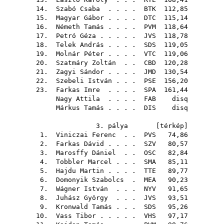
14.
Szabó Csaba
. . . .
BTK
112,85
15.
Magyar Gábor
. . . .
DTC
115,14
16.
Németh Tamás
. . . .
PVM
118,64
17.
Petró Géza
. . . . .
JVS
118,78
18.
Telek András
. . . .
SDS
119,05
19.
Molnár Péter
. . . .
VTC
119,06
20.
Szatmáry Zoltán
. .
CBD
120,28
21.
Zagyi Sándor
. . . .
JMD
130,54
22.
Szebeli István
. . .
PSE
156,20
23.
Farkas Imre
. . . .
SPA
161,44
Nagy Attila
. . . .
FAB
disq
Márkus Tamás
. . . .
DIS
disq
3. pálya [
térkép
]
1.
Viniczai Ferenc
. .
PVS
74,86
2.
Farkas Dávid
. . . .
SZV
80,57
3.
Marosffy Dániel
. .
OSC
82,84
4.
Tobbler Marcel
. . .
SMA
85,11
5.
Hajdu Martin
. . . .
TTE
89,77
6.
Domonyik Szabolcs
.
MEA
90,23
7.
Wágner István
. . .
NYV
91,65
8.
Juhász György
. . .
JVS
93,51
9.
Kronwald Tamás
. . .
SDS
95,26
10.
Vass Tibor
. . . . .
VHS
97,17