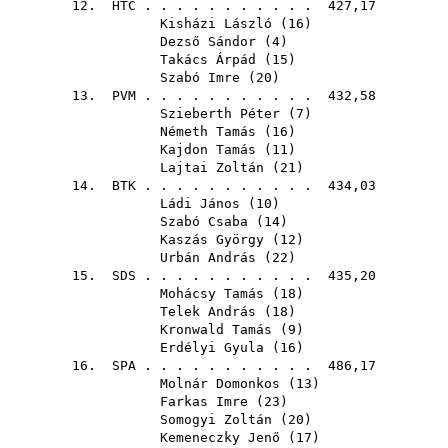
12.
HTC
. . . . . . . . . . . 427,17
Kisházi László
(
16
)
Dezső Sándor
(
4
)
Takács Árpád
(
15
)
Szabó Imre
(
20
)
13.
PVM
. . . . . . . . . . . 432,58
Szieberth Péter
(
7
)
Németh Tamás
(
16
)
Kajdon Tamás
(
11
)
Lajtai Zoltán
(
21
)
14.
BTK
. . . . . . . . . . . 434,03
Ládi János
(
10
)
Szabó Csaba
(
14
)
Kaszás György
(
12
)
Urbán András
(
22
)
15.
SDS
. . . . . . . . . . . 435,20
Mohácsy Tamás
(
18
)
Telek András
(
18
)
Kronwald Tamás
(
9
)
Erdélyi Gyula
(
16
)
16.
SPA
. . . . . . . . . . . 486,17
Molnár Domonkos
(
13
)
Farkas Imre
(
23
)
Somogyi Zoltán
(
20
)
Kemeneczky Jenő
(
17
)