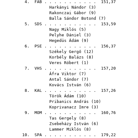
4.
FAB
. . . . . . . . . . . 151,37
Harkányi Nándor
(
3
)
Rakonczai Gábor
(
9
)
Balla Sándor Botond
(
7
)
5.
SDS
. . . . . . . . . . . 153,59
Nagy Miklós
(
5
)
Pelyhe Dániel
(
3
)
Hegedüs Ádám
(
9
)
6.
PSE
. . . . . . . . . . . 156,37
Székely Gergő
(
12
)
Korbély Balázs
(
8
)
Veres Róbert
(
1
)
7.
VHS
. . . . . . . . . . . 157,20
Áfra Viktor
(
7
)
Antal Sándor
(
7
)
Kovács István
(
6
)
8.
KAL
. . . . . . . . . . . 157,26
Török Ádám
(
10
)
Pribanics András
(
10
)
Koprivanacz Imre
(
3
)
9.
MOM
. . . . . . . . . . . 160,76
Tas Gergely
(
8
)
Zsebeházy István
(
6
)
Lammer Miklós
(
8
)
10.
SPA
. . . . . . . . . . . 179,22