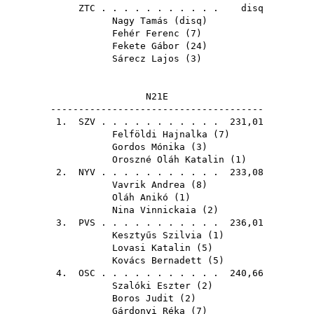
ZTC
. . . . . . . . . . . disq
Nagy Tamás
(
disq
)
Fehér Ferenc
(
7
)
Fekete Gábor
(
24
)
Sárecz Lajos
(
3
)
N21E
--------------------------------------
1.
SZV
. . . . . . . . . . . 231,01
Felföldi Hajnalka
(
7
)
Gordos Mónika
(
3
)
Oroszné Oláh Katalin
(
1
)
2.
NYV
. . . . . . . . . . . 233,08
Vavrik Andrea
(
8
)
Oláh Anikó
(
1
)
Nina Vinnickaia
(
2
)
3.
PVS
. . . . . . . . . . . 236,01
Kesztyűs Szilvia
(
1
)
Lovasi Katalin
(
5
)
Kovács Bernadett
(
5
)
4.
OSC
. . . . . . . . . . . 240,66
Szalóki Eszter
(
2
)
Boros Judit
(
2
)
Gárdonyi Réka
(
7
)