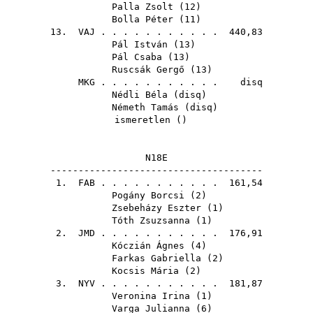
Palla Zsolt
(
12
)
Bolla Péter
(
11
)
13.
VAJ
. . . . . . . . . . . 440,83
Pál István
(
13
)
Pál Csaba
(
13
)
Ruscsák Gergő
(
13
)
MKG
. . . . . . . . . . . disq
Nédli Béla
(
disq
)
Németh Tamás
(
disq
)
ismeretlen ()
N18E
--------------------------------------
1.
FAB
. . . . . . . . . . . 161,54
Pogány Borcsi
(
2
)
Zsebeházy Eszter
(
1
)
Tóth Zsuzsanna
(
1
)
2.
JMD
. . . . . . . . . . . 176,91
Kóczián Ágnes
(
4
)
Farkas Gabriella
(
2
)
Kocsis Mária
(
2
)
3.
NYV
. . . . . . . . . . . 181,87
Veronina Irina
(
1
)
Varga Julianna
(
6
)