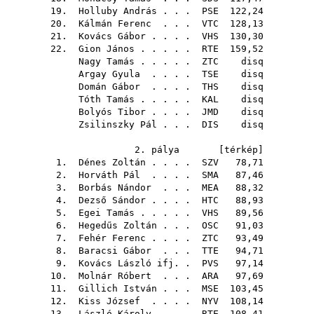
19.
Holluby András
. . .
PSE
122,24
20.
Kálmán Ferenc
. . .
VTC
128,13
21.
Kovács Gábor
. . . .
VHS
130,30
22.
Gion János
. . . . .
RTE
159,52
Nagy Tamás
. . . . .
ZTC
disq
Argay Gyula
. . . .
TSE
disq
Domán Gábor
. . . .
THS
disq
Tóth Tamás
. . . . .
KAL
disq
Bolyós Tibor
. . . .
JMD
disq
Zsilinszky Pál
. . .
DIS
disq
2. pálya [
térkép
]
1.
Dénes Zoltán
. . . .
SZV
78,71
2.
Horváth Pál
. . . .
SMA
87,46
3.
Borbás Nándor
. . .
MEA
88,32
4.
Dezső Sándor
. . . .
HTC
88,93
5.
Egei Tamás
. . . . .
VHS
89,56
6.
Hegedűs Zoltán
. . .
OSC
91,03
7.
Fehér Ferenc
. . . .
ZTC
93,49
8.
Baracsi Gábor
. . .
TTE
94,71
9.
Kovács László ifj.
.
PVS
97,14
10.
Molnár Róbert
. . .
ARA
97,69
11.
Gillich István
. . .
MSE
103,45
12.
Kiss József
. . . .
NYV
108,14
13.
László Károly
. . .
RTE
108,41