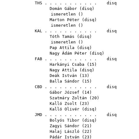
THS
. . . . . . . . . . . disq
Domán Gábor
(
disq
)
ismeretlen ()
Marton Péter
(
disq
)
ismeretlen ()
KAL
. . . . . . . . . . . disq
Tóth Tamás
(
disq
)
ismeretlen ()
Pap Attila
(
disq
)
Nagy Ádám Péter
(
disq
)
FAB
. . . . . . . . . . . disq
Harkányi Csaba
(
15
)
Nagy Attila
(
disq
)
Deák István
(
13
)
Balla Sándor
(
15
)
CBD
. . . . . . . . . . . disq
Gábor József
(
14
)
Szatmáry Zoltán
(
20
)
Kalló Zsolt
(
23
)
Kalló Olivér
(
disq
)
JMD
. . . . . . . . . . . disq
Bolyós Tibor
(
disq
)
Zagyi Sándor
(
21
)
Halaj László
(
22
)
Pádár István
(
23
)