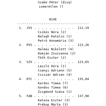
Szabó Péter
(
disq
)
ismeretlen ()
N14E
--------------------------------------
1.
JVS
. . . . . . . . . . . 112,19
Csikós Nóra
(
2
)
Balogh Katalin
(
1
)
Petró Annamária
(
3
)
2.
PVS
. . . . . . . . . . . 122,26
Halmai Nikolett
(
4
)
Domján Zsuzsanna
(
2
)
Tóth Eszter
(
2
)
3.
SZV
. . . . . . . . . . . 123,65
László Dóra
(
1
)
Csányi Adrienn
(
5
)
Csiszár Adrien
(
4
)
4.
DTC
. . . . . . . . . . . 135,04
Kardos Tímea
(
7
)
Gondos Tímea
(
6
)
Zsigmond Száva
(
1
)
5.
FAB
. . . . . . . . . . . 137,90
Katona Eszter
(
3
)
Prékop Márta
(
3
)