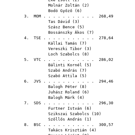
Molnár Zoltán
(
2
)
Bodó Győző
(
6
)
3.
MOM
. . . . . . . . . . . 268,49
Tas Dávid
(
3
)
Szász Bence
(
5
)
Bossánszky Ákos
(
7
)
4.
TSE
. . . . . . . . . . . 278,64
Kállai Tamás
(
7
)
Vereszki Tibor
(
3
)
Loch Szabolcs
(
8
)
5.
VTC
. . . . . . . . . . . 286,02
Bálinti Kornél
(
5
)
Szabó András
(
7
)
Szabó Attila
(
5
)
6.
JVS
. . . . . . . . . . . 294,46
Balogh Péter
(
8
)
Juhász Roland
(
6
)
Balogh Márk
(
4
)
7.
SDS
. . . . . . . . . . . 296,30
Furtner István
(
6
)
Szikszai Szabolcs
(
10
)
Szőllős András
(
1
)
8.
BSC
. . . . . . . . . . . 300,57
Takács Krisztián
(
4
)