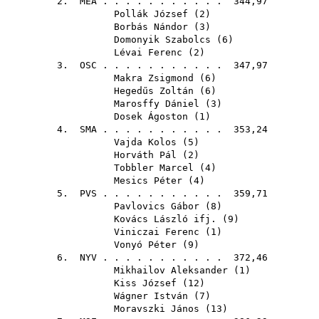
2.
MEA
. . . . . . . . . . . 344,97
Pollák József
(
2
)
Borbás Nándor
(
3
)
Domonyik Szabolcs
(
6
)
Lévai Ferenc
(
2
)
3.
OSC
. . . . . . . . . . . 347,97
Makra Zsigmond
(
6
)
Hegedűs Zoltán
(
6
)
Marosffy Dániel
(
3
)
Dosek Ágoston
(
1
)
4.
SMA
. . . . . . . . . . . 353,24
Vajda Kolos
(
5
)
Horváth Pál
(
2
)
Tobbler Marcel
(
4
)
Mesics Péter
(
4
)
5.
PVS
. . . . . . . . . . . 359,71
Pavlovics Gábor
(
8
)
Kovács László ifj.
(
9
)
Viniczai Ferenc
(
1
)
Vonyó Péter
(
9
)
6.
NYV
. . . . . . . . . . . 372,46
Mikhailov Aleksander
(
1
)
Kiss József
(
12
)
Wágner István
(
7
)
Moravszki János
(
13
)