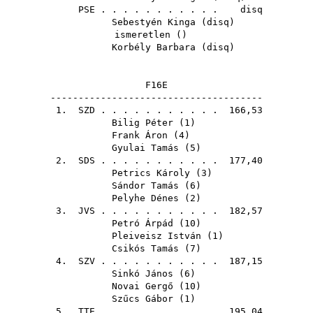
PSE
. . . . . . . . . . . disq
Sebestyén Kinga
(
disq
)
ismeretlen ()
Korbély Barbara
(
disq
)
F16E
--------------------------------------
1.
SZD
. . . . . . . . . . . 166,53
Bilig Péter
(
1
)
Frank Áron
(
4
)
Gyulai Tamás
(
5
)
2.
SDS
. . . . . . . . . . . 177,40
Petrics Károly
(
3
)
Sándor Tamás
(
6
)
Pelyhe Dénes
(
2
)
3.
JVS
. . . . . . . . . . . 182,57
Petró Árpád
(
10
)
Pleiveisz István
(
1
)
Csikós Tamás
(
7
)
4.
SZV
. . . . . . . . . . . 187,15
Sinkó János
(
6
)
Novai Gergő
(
10
)
Szűcs Gábor
(
1
)
5.
TTE
. . . . . . . . . . . 195,04