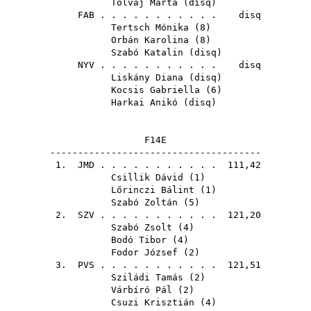
Tolvaj Márta
(
disq
)
FAB
. . . . . . . . . . . disq
Tertsch Mónika
(
8
)
Orbán Karolina
(
8
)
Szabó Katalin
(
disq
)
NYV
. . . . . . . . . . . disq
Liskány Diana
(
disq
)
Kocsis Gabriella
(
6
)
Harkai Anikó
(
disq
)
F14E
--------------------------------------
1.
JMD
. . . . . . . . . . . 111,42
Csillik Dávid
(
1
)
Lőrinczi Bálint
(
1
)
Szabó Zoltán
(
5
)
2.
SZV
. . . . . . . . . . . 121,20
Szabó Zsolt
(
4
)
Bodó Tibor
(
4
)
Fodor József
(
2
)
3.
PVS
. . . . . . . . . . . 121,51
Sziládi Tamás
(
2
)
Várbíró Pál
(
2
)
Csuzi Krisztián
(
4
)