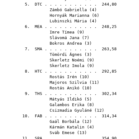
5.
DTC
. . . . . . . . . . . 244,80
Zámbó Gabriella
(
4
)
Hornyák Marianna
(
6
)
Lubinszki Mária
(
4
)
6.
MEA
. . . . . . . . . . . 248,25
Imre Tímea
(
9
)
Slávomá Jana
(
7
)
Bokros Andrea
(
3
)
7.
SMA
. . . . . . . . . . . 263,58
Tömördi Ágnes
(
3
)
Skerletz Noémi
(
9
)
Skerletz Imola
(
9
)
8.
HTC
. . . . . . . . . . . 292,85
Rostás Irén
(
10
)
Majoros Szilvia
(
11
)
Rostás Anikó
(
10
)
9.
THS
. . . . . . . . . . . 302,34
Mátyás Ildikó
(
5
)
Galambos Erika
(
8
)
Csizmadia Gyuláné
(
12
)
10.
FAB
. . . . . . . . . . . 314,34
Gaál Borbála
(
12
)
Kármán Katalin
(
4
)
Sváb Emese
(
13
)
11.
SPA
. . . . . . . . . . . 354,90