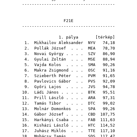
--------------------------------------
F21E
--------------------------------------
1. pálya [
térkép
]
1.
Mikhailov Aleksander
NYV
74,18
2.
Pollák József
. . .
MEA
78,70
3.
Novai György
. . . .
SZV
86,90
4.
Gyulai Zoltán
. . .
MSE
88,94
5.
Vajda Kolos
. . . .
SMA
90,26
6.
Makra Zsigmond
. . .
OSC
91,16
7.
Szieberth Péter
. .
PVM
91,65
8.
Pavlovics Gábor
. .
PVS
92,09
9.
Győri Lajos
. . . .
JVS
94,78
10.
Ládi János
. . . . .
BTK
95,51
11.
Prill László
. . . .
ARA
97,31
12.
Tamás Tibor
. . . .
DTC
99,02
13.
Molnár Domonkos
. .
SPA
99,26
14.
Gábor József
. . . .
CBD
107,75
15.
Harkányi Csaba
. . .
FAB
111,63
16.
Kisházi László
. . .
HTC
114,52
17.
Juhász Miklós
. . .
TTE
117,10
18.
Mohácsy Tamás
. . .
SDS
117,47