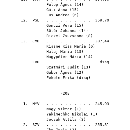
Fülöp Ágnes
(
14
)
Gáti Anna
(
15
)
Lux Andrea
(
6
)
12.
PSE
. . . . . . . . . . . 359,70
Gönczi Vera
(
15
)
Sőtér Johanna
(
14
)
Riczel Zsuzsanna
(
8
)
13.
JMD
. . . . . . . . . . . 387,44
Kissné Kiss Mária
(
6
)
Halaj Mária
(
13
)
Nagypéter Mária
(
14
)
CBD
. . . . . . . . . . . disq
Szatmári Judit
(
13
)
Gábor Ágnes
(
12
)
Fekete Erika
(
disq
)
F20E
--------------------------------------
1.
NYV
. . . . . . . . . . . 245,93
Nagy Viktor
(
1
)
Yakimechko Nikolai
(
1
)
Jécsák Attila
(
3
)
2.
SZV
. . . . . . . . . . . 255,31
Eke Zsolt
(
2
)