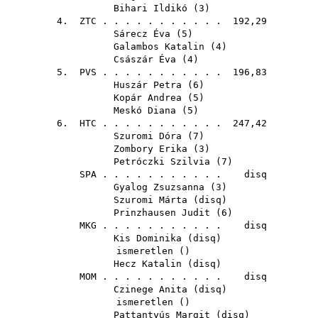
Bihari Ildikó
(
3
)
4.
ZTC
. . . . . . . . . . . 192,29
Sárecz Éva
(
5
)
Galambos Katalin
(
4
)
Császár Éva
(
4
)
5.
PVS
. . . . . . . . . . . 196,83
Huszár Petra
(
6
)
Kopár Andrea
(
5
)
Meskó Diana
(
5
)
6.
HTC
. . . . . . . . . . . 247,42
Szuromi Dóra
(
7
)
Zombory Erika
(
3
)
Petróczki Szilvia
(
7
)
SPA
. . . . . . . . . . . disq
Gyalog Zsuzsanna
(
3
)
Szuromi Márta
(
disq
)
Prinzhausen Judit
(
6
)
MKG
. . . . . . . . . . . disq
Kis Dominika
(
disq
)
ismeretlen ()
Hecz Katalin
(
disq
)
MOM
. . . . . . . . . . . disq
Czinege Anita
(
disq
)
ismeretlen ()
Pattantyús Margit
(
disq
)