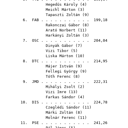
Hegedűs Károly
(
4
)
Meichl Márton
(
3
)
Tapaszti Zoltán
(
9
)
6.
FAB
. . . . . . . . . . . 199,18
Rakonczai Gábor
(
8
)
Arató Norbert
(
11
)
Harkányi Zoltán
(
3
)
7.
OSC
. . . . . . . . . . . 204,04
Dinyák Gábor
(
7
)
Vizi Tibor
(
5
)
Liska Márton
(
10
)
8.
DTC
. . . . . . . . . . . 214,95
Májer István
(
9
)
Fellegi György
(
9
)
Tóth Ferenc
(
8
)
9.
JMD
. . . . . . . . . . . 222,31
Mihályi Zsolt
(
2
)
Vizi Imre
(
13
)
Farkas Sándor
(
4
)
10.
DIS
. . . . . . . . . . . 224,78
Czeglédi Sándor
(
11
)
Márki Zoltán
(
8
)
Molnár Ferenc
(
11
)
11.
PSE
. . . . . . . . . . . 241,26
Pál János
(
5
)