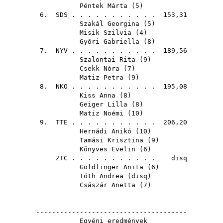
Péntek Márta
(
5
)
6.
SDS
. . . . . . . . . . . 153,31
Szakál Georgina
(
5
)
Misik Szilvia
(
4
)
Győri Gabriella
(
8
)
7.
NYV
. . . . . . . . . . . 189,56
Szalontai Rita
(
9
)
Csekk Nóra
(
7
)
Matiz Petra
(
9
)
8.
NKO
. . . . . . . . . . . 195,08
Kiss Anna
(
8
)
Geiger Lilla
(
8
)
Matiz Noémi
(
10
)
9.
TTE
. . . . . . . . . . . 206,20
Hernádi Anikó
(
10
)
Tamási Krisztina
(
9
)
Könyves Evelin
(
6
)
ZTC
. . . . . . . . . . . disq
Goldfinger Anita
(
6
)
Tóth Andrea
(
disq
)
Császár Anetta
(
7
)
--------------------------------------
Egyéni eredmények