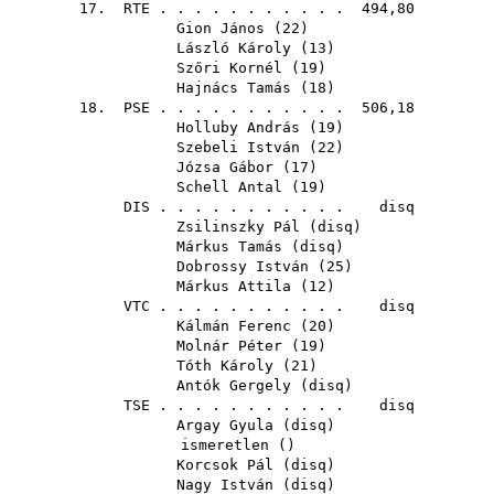
17.
RTE
. . . . . . . . . . . 494,80
Gion János
(
22
)
László Károly
(
13
)
Szőri Kornél
(
19
)
Hajnács Tamás
(
18
)
18.
PSE
. . . . . . . . . . . 506,18
Holluby András
(
19
)
Szebeli István
(
22
)
Józsa Gábor
(
17
)
Schell Antal
(
19
)
DIS
. . . . . . . . . . . disq
Zsilinszky Pál
(
disq
)
Márkus Tamás
(
disq
)
Dobrossy István
(
25
)
Márkus Attila
(
12
)
VTC
. . . . . . . . . . . disq
Kálmán Ferenc
(
20
)
Molnár Péter
(
19
)
Tóth Károly
(
21
)
Antók Gergely
(
disq
)
TSE
. . . . . . . . . . . disq
Argay Gyula
(
disq
)
ismeretlen ()
Korcsok Pál
(
disq
)
Nagy István
(
disq
)