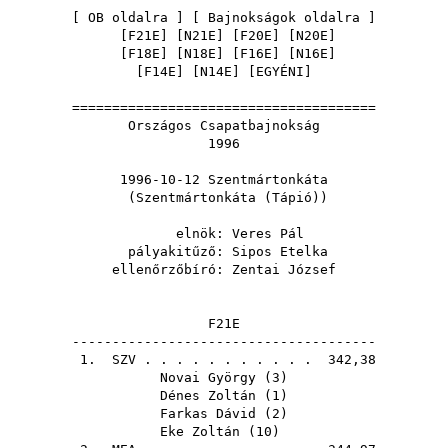
[
OB oldalra
] [
Bajnokságok oldalra
]
[
F21E
] [
N21E
] [
F20E
] [
N20E
]
[
F18E
] [
N18E
] [
F16E
] [
N16E
]
[
F14E
] [
N14E
] [
EGYÉNI
]
======================================
Országos Csapatbajnokság
1996
1996-10-12 Szentmártonkáta
(Szentmártonkáta (Tápió))
elnök:
Veres Pál
pályakitűző:
Sipos Etelka
ellenőrzőbíró:
Zentai József
F21E
--------------------------------------
1.
SZV
. . . . . . . . . . . 342,38
Novai György
(
3
)
Dénes Zoltán
(
1
)
Farkas Dávid
(
2
)
Eke Zoltán
(
10
)