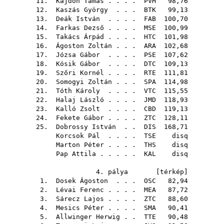
11.
Kajdon Tamás
. . . .
PVM
98,76
12.
Kaszás György
. . .
BTK
99,13
13.
Deák István
. . . .
FAB
100,70
14.
Farkas Dezső
. . . .
MSE
100,99
15.
Takács Árpád
. . . .
HTC
101,98
16.
Ágoston Zoltán
. . .
ARA
102,68
17.
Józsa Gábor
. . . .
PSE
107,62
18.
Kósik Gábor
. . . .
DTC
109,13
19.
Szőri Kornél
. . . .
RTE
111,81
20.
Somogyi Zoltán
. . .
SPA
114,98
21.
Tóth Károly
. . . .
VTC
115,55
22.
Halaj László
. . . .
JMD
118,93
23.
Kalló Zsolt
. . . .
CBD
119,13
24.
Fekete Gábor
. . . .
ZTC
128,11
25.
Dobrossy István
. .
DIS
168,71
Korcsok Pál
. . . .
TSE
disq
Marton Péter
. . . .
THS
disq
Pap Attila
. . . . .
KAL
disq
4. pálya [
térkép
]
1.
Dosek Ágoston
. . .
OSC
82,94
2.
Lévai Ferenc
. . . .
MEA
87,72
3.
Sárecz Lajos
. . . .
ZTC
88,60
4.
Mesics Péter
. . . .
SMA
90,41
5.
Allwinger Herwig
. .
TTE
90,48