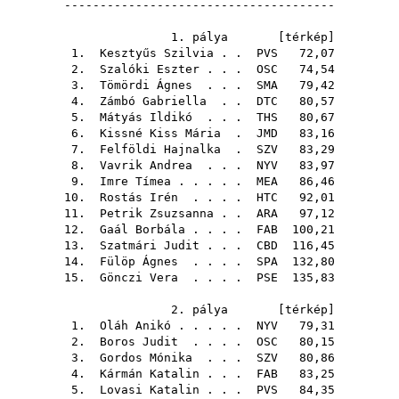
--------------------------------------
1. pálya [
térkép
]
1.
Kesztyűs Szilvia
. .
PVS
72,07
2.
Szalóki Eszter
. . .
OSC
74,54
3.
Tömördi Ágnes
. . .
SMA
79,42
4.
Zámbó Gabriella
. .
DTC
80,57
5.
Mátyás Ildikó
. . .
THS
80,67
6.
Kissné Kiss Mária
.
JMD
83,16
7.
Felföldi Hajnalka
.
SZV
83,29
8.
Vavrik Andrea
. . .
NYV
83,97
9.
Imre Tímea
. . . . .
MEA
86,46
10.
Rostás Irén
. . . .
HTC
92,01
11.
Petrik Zsuzsanna
. .
ARA
97,12
12.
Gaál Borbála
. . . .
FAB
100,21
13.
Szatmári Judit
. . .
CBD
116,45
14.
Fülöp Ágnes
. . . .
SPA
132,80
15.
Gönczi Vera
. . . .
PSE
135,83
2. pálya [
térkép
]
1.
Oláh Anikó
. . . . .
NYV
79,31
2.
Boros Judit
. . . .
OSC
80,15
3.
Gordos Mónika
. . .
SZV
80,86
4.
Kármán Katalin
. . .
FAB
83,25
5.
Lovasi Katalin
. . .
PVS
84,35