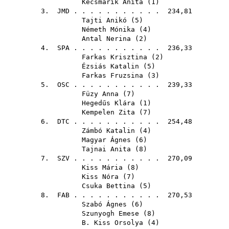
Kecsmárik Anita
(
1
)
3.
JMD
. . . . . . . . . . . 234,81
Tajti Anikó
(
5
)
Németh Mónika
(
4
)
Antal Nerina
(
2
)
4.
SPA
. . . . . . . . . . . 236,33
Farkas Krisztina
(
2
)
Ézsiás Katalin
(
5
)
Farkas Fruzsina
(
3
)
5.
OSC
. . . . . . . . . . . 239,33
Füzy Anna
(
7
)
Hegedűs Klára
(
1
)
Kempelen Zita
(
7
)
6.
DTC
. . . . . . . . . . . 254,48
Zámbó Katalin
(
4
)
Magyar Ágnes
(
6
)
Tajnai Anita
(
8
)
7.
SZV
. . . . . . . . . . . 270,09
Kiss Mária
(
8
)
Kiss Nóra
(
7
)
Csuka Bettina
(
5
)
8.
FAB
. . . . . . . . . . . 270,53
Szabó Ágnes
(
6
)
Szunyogh Emese
(
8
)
B. Kiss Orsolya
(
4
)