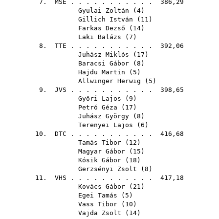
7.
MSE
. . . . . . . . . . . 386,29
Gyulai Zoltán
(
4
)
Gillich István
(
11
)
Farkas Dezső
(
14
)
Laki Balázs
(
7
)
8.
TTE
. . . . . . . . . . . 392,06
Juhász Miklós
(
17
)
Baracsi Gábor
(
8
)
Hajdu Martin
(
5
)
Allwinger Herwig
(
5
)
9.
JVS
. . . . . . . . . . . 398,65
Győri Lajos
(
9
)
Petró Géza
(
17
)
Juhász György
(
8
)
Terenyei Lajos
(
6
)
10.
DTC
. . . . . . . . . . . 416,68
Tamás Tibor
(
12
)
Magyar Gábor
(
15
)
Kósik Gábor
(
18
)
Gerzsényi Zsolt
(
8
)
11.
VHS
. . . . . . . . . . . 417,18
Kovács Gábor
(
21
)
Egei Tamás
(
5
)
Vass Tibor
(
10
)
Vajda Zsolt
(
14
)