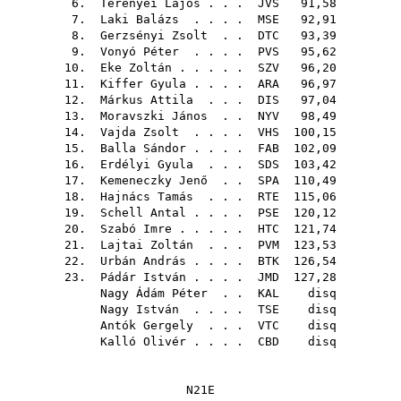
6.
Terenyei Lajos
. . .
JVS
91,58
7.
Laki Balázs
. . . .
MSE
92,91
8.
Gerzsényi Zsolt
. .
DTC
93,39
9.
Vonyó Péter
. . . .
PVS
95,62
10.
Eke Zoltán
. . . . .
SZV
96,20
11.
Kiffer Gyula
. . . .
ARA
96,97
12.
Márkus Attila
. . .
DIS
97,04
13.
Moravszki János
. .
NYV
98,49
14.
Vajda Zsolt
. . . .
VHS
100,15
15.
Balla Sándor
. . . .
FAB
102,09
16.
Erdélyi Gyula
. . .
SDS
103,42
17.
Kemeneczky Jenő
. .
SPA
110,49
18.
Hajnács Tamás
. . .
RTE
115,06
19.
Schell Antal
. . . .
PSE
120,12
20.
Szabó Imre
. . . . .
HTC
121,74
21.
Lajtai Zoltán
. . .
PVM
123,53
22.
Urbán András
. . . .
BTK
126,54
23.
Pádár István
. . . .
JMD
127,28
Nagy Ádám Péter
. .
KAL
disq
Nagy István
. . . .
TSE
disq
Antók Gergely
. . .
VTC
disq
Kalló Olivér
. . . .
CBD
disq
N21E