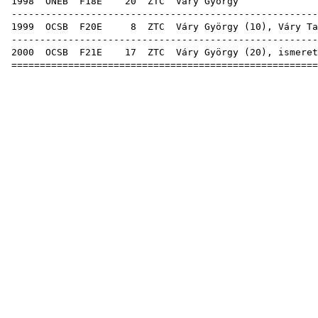
1998
ONEB
F18E
20
ZTC
Váry
-----------------------------------------------------
1999
OCSB
F20E
8
ZTC
Váry György (
10
),
Váry Ta
-----------------------------------------------------
2000
OCSB
F21E
17
ZTC
Váry György (
20
), ismere
=====================================================