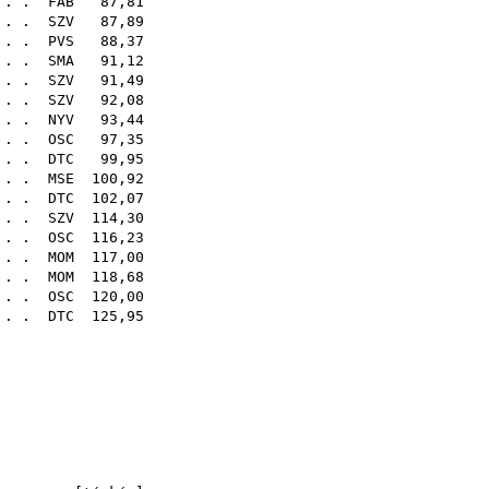
. . .
FAB
87,81
 . .
SZV
87,89
. . .
PVS
88,37
. . .
SMA
91,12
 . .
SZV
91,49
. . .
SZV
92,08
 . .
NYV
93,44
. . .
OSC
97,35
 . .
DTC
99,95
 . .
MSE
100,92
 . .
DTC
102,07
 . .
SZV
114,30
. . .
OSC
116,23
. . .
MOM
117,00
 . .
MOM
118,68
 . .
OSC
120,00
 . .
DTC
125,95
34
sq
sq
sq
sq
sq