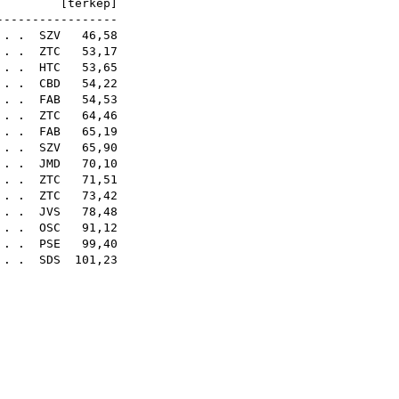
0E [
térkép
]
-----------------
. . .
SZV
46,58
. . .
ZTC
53,17
 . .
HTC
53,65
 . .
CBD
54,22
 . .
FAB
54,53
. . .
ZTC
64,46
. . .
FAB
65,19
. . .
SZV
65,90
. . .
JMD
70,10
 . .
ZTC
71,51
 . .
ZTC
73,42
. . .
JVS
78,48
. . .
OSC
91,12
 . .
PSE
99,40
. . .
SDS
101,23
77
00
33
97
15
89
60
29