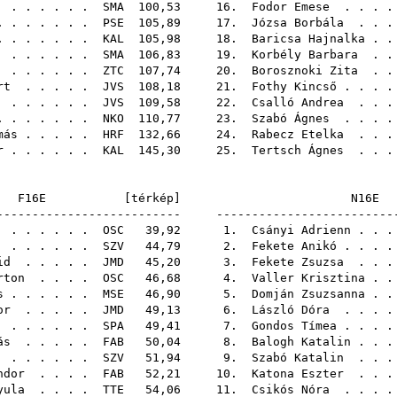
. . . . . .
SMA
100,53 16.
Fodor Emese
. . . 
 . . . . . .
PSE
105,89 17.
Józsa Borbála
. . .
 . . . . . .
KAL
105,98 18.
Baricsa Hajnalka
. .
. . . . . .
SMA
106,83 19.
Korbély Barbara
. .
. . . . . .
ZTC
107,74 20.
Borosznoki Zita
. .
rt
. . . . .
JVS
108,18 21.
Fothy Kincső
. . . 
. . . . . .
JVS
109,58 22.
Csalló Andrea
. . .
 . . . . . .
NKO
110,77 23.
Szabó Ágnes
. . . 
más
. . . . .
HRF
132,66 24.
Rabecz Etelka
. . .
r
. . . . . .
KAL
145,30 25.
Tertsch Ágnes
. . .
F16E [
térkép
]
N1
-------------------------- -------------------------
. . . . . .
OSC
39,92 1.
Csányi Adrienn
. . 
. . . . . .
SZV
44,79 2.
Fekete Anikó
. . . 
id
. . . . .
JMD
45,20 3.
Fekete Zsuzsa
. . .
rton
. . . .
OSC
46,68 4.
Valler Krisztina
. .
s
. . . . . .
MSE
46,90 5.
Domján Zsuzsanna
. .
or
. . . . .
JMD
49,13 6.
László Dóra
. . . 
. . . . . .
SPA
49,41 7.
Gondos Tímea
. . . 
ás
. . . . .
FAB
50,04 8.
Balogh Katalin
. . 
. . . . . .
SZV
51,94 9.
Szabó Katalin
. . .
ndor
. . . .
FAB
52,21 10.
Katona Eszter
. . .
yula
. . . .
TTE
54,06 11.
Csikós Nóra
. . . 