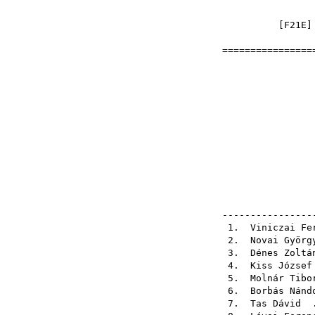
[
F21E
]
=================
Ország
1998-
el
pály
pály
ellen
----------------
1.
Viniczai Fe
2.
Novai Györg
3.
Dénes Zoltá
4.
Kiss József
5.
Molnár Tibo
6.
Borbás Nánd
7.
Tas Dávid
.