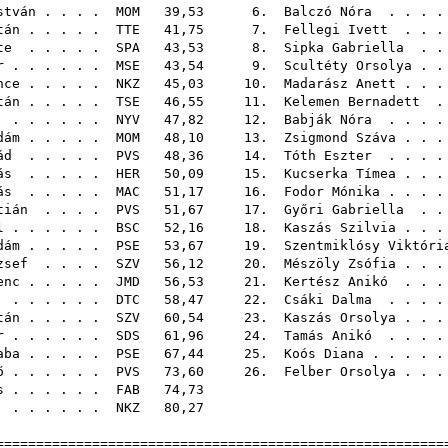
stván
. . . .
MOM
39,53 6.
Balczó Nóra
. . . 
tán
. . . . .
TTE
41,75 7.
Fellegi Ivett
. . .
te
. . . . .
SPA
43,53 8.
Sipka Gabriella
. .
r
. . . . . .
MSE
43,54 9.
Scultéty Orsolya
. .
nce
. . . . .
NKZ
45,03 10.
Madarász Anett
. . 
tán
. . . . .
TSE
46,55 11.
Kelemen Bernadett
.
. . . . . .
NYV
47,82 12.
Babják Nóra
. . . 
dám
. . . . .
MOM
48,10 13.
Zsigmond Száva
. . 
ád
. . . . .
PVS
48,36 14.
Tóth Eszter
. . . 
ás
. . . . .
HER
50,09 15.
Kucserka Tímea
. . 
ás
. . . . .
MAC
51,17 16.
Fodor Mónika
. . . 
tián
. . . .
PVS
51,67 17.
Győri Gabriella
. .
l
. . . . . .
BSC
52,16 18.
Kaszás Szilvia
. . 
dám
. . . . .
PSE
53,67 19.
Szentmiklósy Viktóri
zsef
. . . .
SZV
56,12 20.
Mészöly Zsófia
. . 
enc
. . . . .
JMD
56,53 21.
Kertész Anikó
. . .
. . . . . .
DTC
58,47 22.
Csáki Dalma
. . . 
tán
. . . . .
SZV
60,54 23.
Kaszás Orsolya
. . 
r
. . . . . .
SDS
61,96 24.
Tamás Anikó
. . . 
aba
. . . . .
PSE
67,44 25.
Koós Diana
. . . . 
ő
. . . . . .
PVS
73,60 26.
Felber Orsolya
. . 
s
. . . . . .
FAB
74,
. . . . . .
NKZ
80,
======================================================