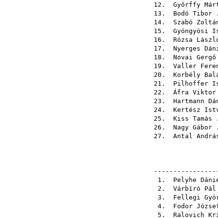
12.
Győrffy Már
13.
Bodó Tibor
.
14.
Szabó Zoltá
15.
Gyöngyösi I
16.
Rózsa Lászl
17.
Nyerges Dán
18.
Novai Gergő
19.
Valler Fere
20.
Korbély Bal
21.
Pilhoffer I
22.
Áfra Viktor
23.
Hartmann Dá
24.
Kertész Ist
25.
Kiss Tamás
.
26.
Nagy Gábor
.
27.
Antal Andrá
----------------
1.
Pelyhe Dáni
2.
Várbíró Pál
3.
Fellegi Gyö
4.
Fodor Józse
5.
Ralovich Kr