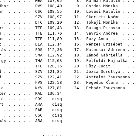
c
. . . . . .
MEA
107,05 8.
Kármán Katalin
. . 
ábor
. . . .
PVS
108,49 9.
Gordos Mónika
. . .
on
. . . . .
OSC
108,55 10.
Lovasi Katalin
. . 
 . . . . . .
SZV
108,97 11.
Skerletz Noémi
. . 
. . . . . .
DTC
109,20 12.
Tokaji Mónika
. . .
or
. . . . .
TTE
109,43 13.
Balogh Piroska
. . 
n
. . . . . .
TTE
111,76 14.
Vavrik Andrea
. . .
ós
. . . . .
TTE
111,89 15.
Füzy Anna
. . . . 
t
. . . . . .
BEA
112,14 16.
Pénzes Erzsébet
. .
rás
. . . . .
SDS
112,36 17.
Kalocsai Adrienn
. .
r
. . . . . .
SMA
112,92 18.
Zámbó Gabriella
. .
rgy
. . . . .
THA
115,63 19.
Felföldi Hajnalka
.
 . . . . . .
TTE
120,35 20.
Füzy Judit
. . . . 
d
. . . . . .
SZV
121,85 21.
Józsa Dorottya
. . 
d
. . . . . .
SZV
122,41 22.
Asztalos Zsuzsanna
.
. . . . . .
PVS
122,58 23.
Hegedűs Klára
. . .
la
. . . . .
NYV
127,81 24.
Debnár Zsuzsanna
. .
ter
. . . . .
KAL
136,
la
. . . . .
SDS
di
rt
. . . . .
ARA
di
 . . . . . .
FAB
di
 . . . . . .
OSC
di
bás
. . . . .
ARA
di