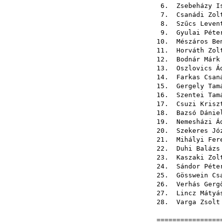
6.
Zsebeházy I
7.
Csanádi Zol
8.
Szűcs Leven
9.
Gyulai Péte
10.
Mészáros Be
11.
Horváth Zol
12.
Bodnár Márk
13.
Oszlovics Á
14.
Farkas Csan
15.
Gergely Tam
16.
Szentei Tam
17.
Csuzi Krisz
18.
Bazsó Dánie
19.
Nemesházi Á
20.
Szekeres Jó
21.
Mihályi Fer
22.
Duhi Balázs
23.
Kaszaki Zol
24.
Sándor Péte
25.
Gösswein Cs
26.
Verhás Gerg
27.
Lincz Mátyá
28.
Varga Zsolt
=================