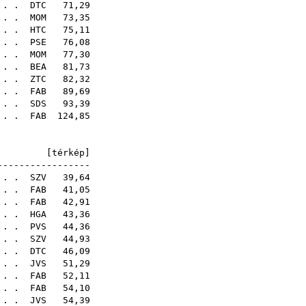
. . .
DTC
71,29
 . .
MOM
73,35
 . .
HTC
75,11
 . .
PSE
76,08
 . .
MOM
77,30
. . .
BEA
81,73
 . .
ZTC
82,32
. . .
FAB
89,69
 . .
SDS
93,39
 . .
FAB
124,85
6E [
térkép
]
-----------------
. . .
SZV
39,64
. . .
FAB
41,05
 . .
FAB
42,91
 . .
HGA
43,36
 . .
PVS
44,36
. . .
SZV
44,93
. . .
DTC
46,09
. . .
JVS
51,29
 . .
FAB
52,11
 . .
FAB
54,10
. . .
JVS
54,39