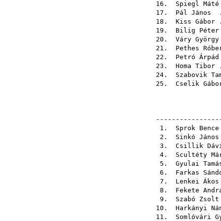
16.
Spiegl Máté
17.
Pál János
.
18.
Kiss Gábor
.
19.
Bilig Péter
20.
Váry György
21.
Pethes Róbe
22.
Petró Árpád
23.
Homa Tibor
.
24.
Szabovik Ta
25.
Cselik Gábo
----------------
1.
Sprok Bence
2.
Sinkó János
3.
Csillik Dáv
4.
Scultéty Má
5.
Gyulai Tamá
6.
Farkas Sánd
7.
Lenkei Ákos
8.
Fekete Andr
9.
Szabó Zsolt
10.
Harkányi Ná
11.
Somlóvári G