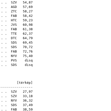
. . .
SZV
54,87
 . .
AGD
57,69
. . .
ZTC
58,27
. . .
FAB
58,42
. . .
HTC
59,23
 . .
JVS
60,98
. . .
FAB
61,38
 . .
TTE
62,37
 . .
DTC
64,79
 . .
SDS
69,45
 . .
SDS
70,72
. . .
FAB
72,76
. . .
NYV
75,40
 . .
PVS
disq
 . .
SDS
disq
23
4E [
térkép
]
-----------------
. . .
SZV
27,97
 . .
SZV
33,18
. . .
NYV
36,32
. . .
SDS
37,49
. . .
FAB
38,59