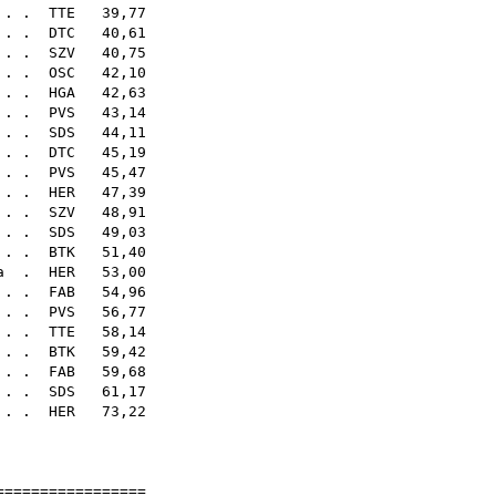
. . .
TTE
39,77
 . .
DTC
40,61
 . .
SZV
40,75
 . .
OSC
42,10
. . .
HGA
42,63
 . .
PVS
43,14
. . .
SDS
44,11
. . .
DTC
45,19
. . .
PVS
45,47
. . .
HER
47,39
. . .
SZV
48,91
 . .
SDS
49,03
. . .
BTK
51,40
a
.
HER
53,00
. . .
FAB
54,96
 . .
PVS
56,77
. . .
TTE
58,14
. . .
BTK
59,42
. . .
FAB
59,68
. . .
SDS
61,17
. . .
HER
73,22
73
27
==================