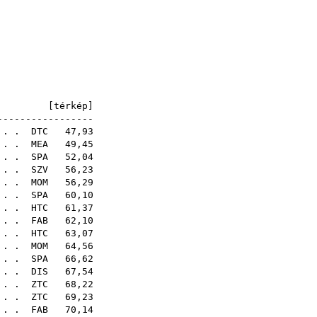
25
96
51
92
45
86
8E [
térkép
]
-----------------
 . .
DTC
47,93
. . .
MEA
49,45
. . .
SPA
52,04
 . .
SZV
56,23
 . .
MOM
56,29
 . .
SPA
60,10
 . .
HTC
61,37
 . .
FAB
62,10
. . .
HTC
63,07
 . .
MOM
64,56
 . .
SPA
66,62
. . .
DIS
67,54
. . .
ZTC
68,22
 . .
ZTC
69,23
. . .
FAB
70,14