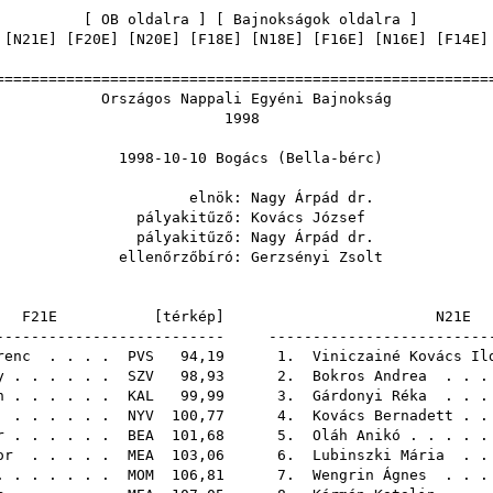
[
OB oldalra
] [
Bajnokságok oldalra
 [
N21E
] [
F20E
] [
N20E
] [
F18E
] [
N18E
] [
F16E
] [
N16E
] [
F14E
]
======================================================
os Nappali Egyéni Ba
199
10-10 Bogács (Bella
nök:
Nagy Árpád dr.
akitűző:
Kovács József
akitűző:
Nagy Árpád dr.
őrzőbíró:
Gerzsényi Zsolt
F21E [
térkép
]
N2
-------------------------- -------------------------
renc
. . . .
PVS
94,19 1.
Viniczainé Kovács Il
y
. . . . . .
SZV
98,93 2.
Bokros Andrea
. . .
n
. . . . . .
KAL
99,99 3.
Gárdonyi Réka
. . .
. . . . . .
NYV
100,77 4.
Kovács Bernadett
. .
r
. . . . . .
BEA
101,68 5.
Oláh Anikó
. . . . 
or
. . . . .
MEA
103,06 6.
Lubinszki Mária
. .
 . . . . . .
MOM
106,81 7.
Wengrin Ágnes
. . .