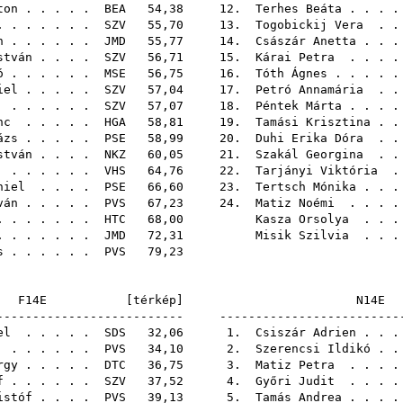
ton
. . . . .
BEA
54,38 12.
Terhes Beáta
. . . 
 . . . . . .
SZV
55,70 13.
Togobickij Vera
. .
n
. . . . . .
JMD
55,77 14.
Császár Anetta
. . 
stván
. . . .
SZV
56,71 15.
Kárai Petra
. . . 
ó
. . . . . .
MSE
56,75 16.
Tóth Ágnes
. . . . 
iel
. . . . .
SZV
57,04 17.
Petró Annamária
. .
. . . . . .
SZV
57,07 18.
Péntek Márta
. . . 
nc
. . . . .
HGA
58,81 19.
Tamási Krisztina
. .
ázs
. . . . .
PSE
58,99 20.
Duhi Erika Dóra
. .
stván
. . . .
NKZ
60,05 21.
Szakál Georgina
. .
. . . . . .
VHS
64,76 22.
Tarjányi Viktória
.
niel
. . . .
PSE
66,60 23.
Tertsch Mónika
. . 
ván
. . . . .
PVS
67,23 24.
Matiz Noémi
. . . 
 . . . . . .
HTC
68,00
Kasza Orsolya
. . .
 . . . . . .
JMD
72,31
Misik Szilvia
. . .
s
. . . . . .
PVS
79,
F14E [
térkép
]
N1
-------------------------- -------------------------
el
. . . . .
SDS
32,06 1.
Csiszár Adrien
. . 
. . . . . .
PVS
34,10 2.
Szerencsi Ildikó
. .
rgy
. . . . .
DTC
36,75 3.
Matiz Petra
. . . 
f
. . . . . .
SZV
37,52 4.
Győri Judit
. . . 
istóf
. . . .
PVS
39,13 5.
Tamás Andrea
. . . 