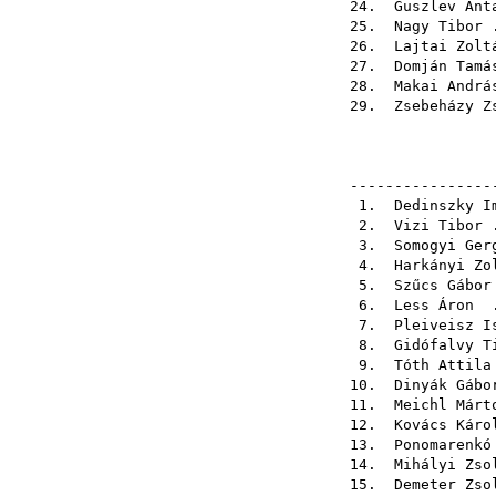
24.
Guszlev Ant
25.
Nagy Tibor
.
26.
Lajtai Zolt
27.
Domján Tamá
28.
Makai Andrá
29.
Zsebeházy Z
----------------
1.
Dedinszky I
2.
Vizi Tibor
.
3.
Somogyi Ger
4.
Harkányi Zo
5.
Szűcs Gábor
6.
Less Áron
.
7.
Pleiveisz I
8.
Gidófalvy T
9.
Tóth Attila
10.
Dinyák Gábo
11.
Meichl Márt
12.
Kovács Káro
13.
Ponomarenkó
14.
Mihályi Zso
15.
Demeter Zso