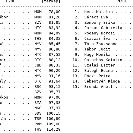
F20E [
térkép
]
N2
-------------------------- -------------------------
. . . . . . .
MOM
78,00 1.
Hecz Katalin
. . . 
ábor
. . . .
MOM
81,26 2.
Sárecz Éva
. . . . 
la
. . . . .
SZV
81,85 3.
Zombory Erika
. . .
r
. . . . . .
HTC
83,92 4.
Farkas Gabriella
. .
. . . . . .
MOM
84,09 5.
Pogány Borcsi
. . .
. . . . . .
THS
84,32 6.
Császár Éva
. . . 
ső
. . . . .
NYV
85,45 7.
Tóth Zsuzsanna
. . 
 . . . . . .
NYV
86,80 8.
Tábor Judit
. . . 
ós
. . . . .
HTC
87,52 9.
Nagy Mónika
. . . 
bor
. . . . .
DTC
88,13 10.
Galambos Katalin
. .
f
. . . . . .
CBD
88,33 11.
Szalai Eszter
. . .
. . . . . .
HTC
90,29 12.
Balogh Edina
. . . 
lt
. . . . .
NYV
91,16 13.
Dóczi Petra
. . . 
ely
. . . . .
DTC
91,64 14.
Sebestyén Kinga
. .
nt
. . . . .
BSC
93,15 15.
Brunda Anett
. . . 
. . . . . .
SZV
95,
Ákos
. . . .
MOM
97,
án
. . . . .
SMA
97,
 . . . . . .
NKO
97,
n
. . . . . .
SDS
100,
tán
. . . . .
TSE
100,
s
. . . . . .
PVM
109,
. . . . . .
THS
114,