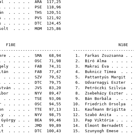
al
. . . . .
ARA
117,
 . . . . . .
PSE
118,
án
. . . . .
THS
120,
s
. . . . . .
PVS
121,
s
. . . . . .
DTC
124,
solt
. . . .
MOM
125,
F18E
N1
-------------------------- -------------------------
mre
. . . . .
SMA
68,94 1.
Farkas Zsuzsanna
. .
 . . . . . .
OSC
71,98 2.
Bíró Alma
. . . . 
gely
. . . .
FAB
74,31 3.
Makrai Éva
. . . . 
ltán
. . . .
FAB
77,47 4.
Buknicz Tímea
. . .
. . . . . .
SZV
79,52 5.
Pattantyús Margit
.
 . . . . . .
DTC
79,75 6.
Udvarnagyi Eszter
.
stván
. . . .
JVS
83,20 7.
Petróczki Szilvia
.
ibor
. . . .
NYV
89,47 8.
Zsebeházy Eszter
. .
. . . . . .
TSE
93,06 9.
Bán Borbála
. . . 
r
. . . . . .
OSC
94,55 10.
Friedrich Orsolya
.
on
. . . . .
TTE
97,13 11.
Kaufmann Brigitta
.
ly
. . . . .
NYV
98,75 12.
Szabó Anita
. . . 
 György
. . .
BEA
99,46 13.
Pap Viktória
. . . 
lt
. . . . .
JMD
99,89 14.
Elmont Bernadett
. .
lt
. . . . .
DTC
100,43 15.
Szunyogh Emese
. . 