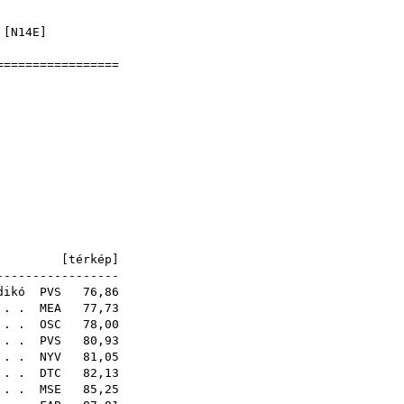
]
 [
N14E
]
==================
jnokság
8
-bérc)
1E [
térkép
]
-----------------
dikó
PVS
76,86
 . .
MEA
77,73
 . .
OSC
78,00
 . .
PVS
80,93
. . .
NYV
81,05
 . .
DTC
82,13
 . .
MSE
85,25