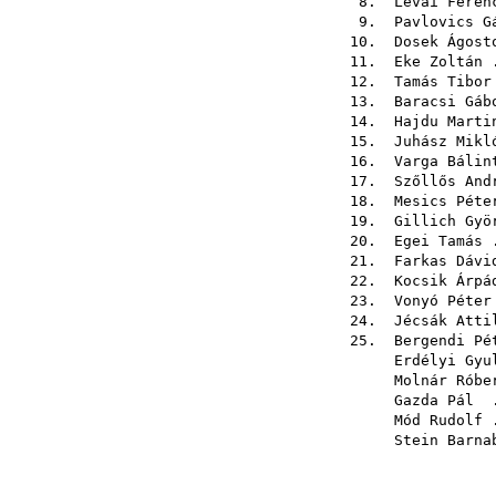
8.
Lévai Feren
9.
Pavlovics G
10.
Dosek Ágost
11.
Eke Zoltán
.
12.
Tamás Tibor
13.
Baracsi Gáb
14.
Hajdu Marti
15.
Juhász Mikl
16.
Varga Bálin
17.
Szőllős And
18.
Mesics Péte
19.
Gillich Gyö
20.
Egei Tamás
.
21.
Farkas Dávi
22.
Kocsik Árpá
23.
Vonyó Péter
24.
Jécsák Atti
25.
Bergendi Pé
Erdélyi Gyu
Molnár Róbe
Gazda Pál
.
Mód Rudolf
.
Stein Barna