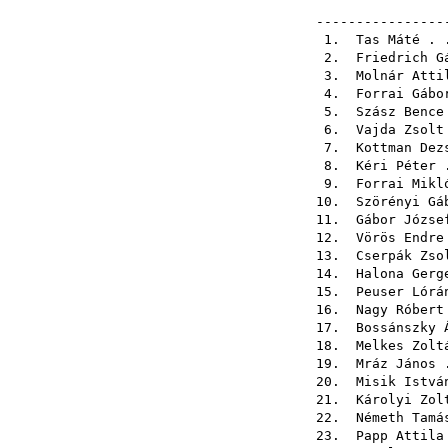
----------------
1.
Tas Máté
. 
2.
Friedrich G
3.
Molnár Atti
4.
Forrai Gábo
5.
Szász Bence
6.
Vajda Zsolt
7.
Kottman Dez
8.
Kéri Péter
.
9.
Forrai Mikl
10.
Szörényi Gá
11.
Gábor Józse
12.
Vörös Endre
13.
Cserpák Zso
14.
Halona Gerg
15.
Peuser Lórá
16.
Nagy Róbert
17.
Bossánszky 
18.
Melkes Zolt
19.
Mráz János
.
20.
Misik Istvá
21.
Károlyi Zol
22.
Németh Tamá
23.
Papp Attila