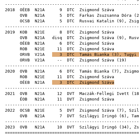
------------------------------------------------------
2018
OÉEB
N21A
9
DTC
Zsig
OVB
N21A
5
DTC
Farkas Zsuzsanna Dóra
(
2
OCSB
N21A
5
DTC
Rusvai Katalin
(
9
), Zsig
------------------------------------------------------
2019
KOB
N21E
8
DTC
Zsig
OVB
N21A
disq
DTC
Zsigmond Száva (
9
),
Rusv
OÉEB
N21A
6
DTC
Zsig
ROB
N21E
11
DTC
Zsig
ORVB
V21A
3
DTC
Tamás Bianka
(
3
),
Tugyi 
ORVB
V21A
--
DTC
Zsigmond Száva
(
19
------------------------------------------------------
2020
OVB
N21A
6
DTC
Tamás Bianka
(
7
), Zsigmo
ROB
N21E
11
DTC
Zsig
OÉEB
N21A
3
DTC
Zsigmond Száva
------------------------------------------------------
2021
OVB
N21A
12
DVT
Maczák-Fellegi Ivett
(
18
ÉOB
N21A
11
DVT
Zsig
------------------------------------------------------
2022
OCSB
N21E
5
DVT
Zsigmond Száva (
7
),
Szil
OVB
N21A
7
DVT
Szilágyi Iringó
(
6
),
Tam
------------------------------------------------------
2023
OVB
N21A
10
DVT
Szilágyi Iringó
(
34
), Zs
======================================================