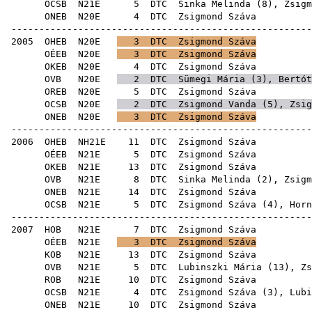
OCSB
N21E
5
DTC
Sinka Melinda
(
8
), Zsigm
ONEB
N20E
4
DTC
Zsig
------------------------------------------------------
2005
OHEB
N20E
3
DTC
Zsigmond Száva
OÉEB
N20E
3
DTC
Zsigmond Száva
OKEB
N20E
4
DTC
Zsig
OVB
N20E
2
DTC
Sümegi Mária
(
3
),
Bertót
OREB
N20E
5
DTC
Zsig
OCSB
N20E
2
DTC
Zsigmond Vanda
(
5
), Zsig
ONEB
N20E
3
DTC
Zsigmond Száva
------------------------------------------------------
2006
OHEB
NH21E
11
DTC
Zsig
OÉEB
N21E
5
DTC
Zsig
OKEB
N21E
13
DTC
Zsig
OVB
N21E
8
DTC
Sinka Melinda
(
2
), Zsigm
ONEB
N21E
14
DTC
Zsig
OCSB
N21E
5
DTC
Zsigmond Száva (
4
),
Horn
------------------------------------------------------
2007
HOB
N21E
7
DTC
Zsig
OÉEB
N21E
3
DTC
Zsigmond Száva
KOB
N21E
13
DTC
Zsig
OVB
N21E
5
DTC
Lubinszki Mária
(
13
), Zs
ROB
N21E
10
DTC
Zsig
OCSB
N21E
4
DTC
Zsigmond Száva (
3
),
Lubi
ONEB
N21E
10
DTC
Zsig