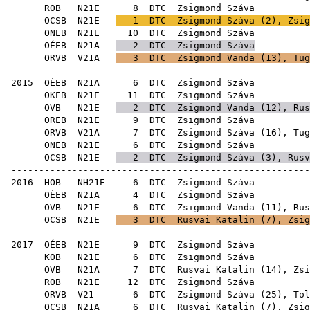
ROB
N21E
8
DTC
Zsig
OCSB
N21E
1
DTC
Zsigmond Száva (
2
),
Zsig
ONEB
N21E
10
DTC
Zsig
OÉEB
N21A
2
DTC
Zsigmond Száva
ORVB
V21A
3
DTC
Zsigmond Vanda
(
13
),
Tug
------------------------------------------------------
2015
OÉEB
N21A
6
DTC
Zsig
OKEB
N21E
11
DTC
Zsig
OVB
N21E
2
DTC
Zsigmond Vanda
(
12
),
Rus
OREB
N21E
9
DTC
Zsig
ORVB
V21A
7
DTC
Zsigmond Száva (
16
),
Tug
ONEB
N21E
6
DTC
Zsig
OCSB
N21E
2
DTC
Zsigmond Száva (
3
),
Rusv
------------------------------------------------------
2016
HOB
NH21E
6
DTC
Zsig
OÉEB
N21A
4
DTC
Zsig
OVB
N21E
6
DTC
Zsigmond Vanda
(
11
),
Rus
OCSB
N21E
3
DTC
Rusvai Katalin
(
7
),
Zsig
------------------------------------------------------
2017
OÉEB
N21E
9
DTC
Zsig
KOB
N21E
6
DTC
Zsig
OVB
N21A
7
DTC
Rusvai Katalin
(
14
), Zsi
ROB
N21E
12
DTC
Zsig
ORVB
V21
6
DTC
Zsigmond Száva (
25
),
Töl
OCSB
N21A
6
DTC
Rusvai Katalin
(
7
),
Zsig