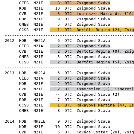
OÉEB
N21E
3
DTC
Zsigmond Száva
KOB
N21E
10
DTC
Zsig
OVB
N21E
3
DTC
Lubinszki Mária dr.
(
10
)
ROB
N21E
9
DTC
Zsig
ONEB
N21E
5
DTC
Zsig
OCSB
N21E
1
DTC
Bertóti Regina
(
2
), Zsig
------------------------------------------------------
2012
HOB
NH21A
6
DTC
Zsig
OÉEB
N21A
2
DTC
Zsigmond Száva
OVB
N21E
2
DTC
Bertóti Regina
(
9
),
Zsig
ONEB
N21E
5
DTC
Zsig
OCSB
N21E
2
DTC
Bertóti Regina
(
5
),
Zsig
------------------------------------------------------
2013
HOB
NH21A
6
DTC
Zsig
OÉEB
N21A
2
DTC
Zsigmond Száva
KOB
N21E
2
DTC
Zsigmond Száva
OVB
N21E
2
DTC
ismeretlen (?), ismeretl
OVB
N21E
--
DTC
Zsigmond Száva
(
2
ROB
N21E
7
DTC
Zsig
OCSB
N21E
1
DTC
Rákayová Martina
(
4
),
Zs
ONEB
N21E
8
DTC
Zsig
------------------------------------------------------
2014
HOB
NH21E
9
DTC
Zsig
KOB
N21E
10
DTC
Zsig
OVB
N21E
5
DTC
Kovács Eszter
(
20
),
Zsig