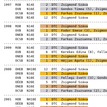
------------------------------------------------------
1997
ROB
N14E
2
DTC
Zsigmond Száva
OVB
N16E
2
DTC
Gondos Tímea
(
5
), Zsigmo
OCSB
N16E
1
DTC
Farkas Zsuzsanna
(
1
), Zs
ONEB
N14E
12
DTC
Zsig
------------------------------------------------------
1998
ROB
N14E
3
DTC
Zsigmond Száva
OVB
N18E
1
DTC
Fodor Emese
(
3
), Zsigmon
ONEB
N14E
13
DTC
Zsig
OCSB
N18E
2
DTC
Farkas Zsuzsanna
(
1
), Zs
------------------------------------------------------
1999
ROB
N14E
2
DTC
Zsigmond Száva
OVB
N14E
6
DTC
Kerekes Edina
(
8
),
Felle
ONEB
N14E
1
DTC
Zsigmond Száva
OCSB
N18E
1
DTC
Héjjas Ágota
(
1
), Zsigmo
------------------------------------------------------
2000
OHEB
NH18E
12
DTC
Zsig
OREB
N16E
1
DTC
Zsigmond Száva
OVB
N18E
2
DTC
Fellegi Ivett
(
3
),
Gondo
OÉEB
N20E
5
DTC
Zsig
ONEB
N16E
3
DTC
Zsigmond Száva
OCSB
N20E
2
DTC
Farkas Zsuzsanna
(
2
), Zs
------------------------------------------------------
2001
HOB
NH18E
1
DTC
Zsigmond Száva
OÉEB
N20E
4
DTC
Zsig