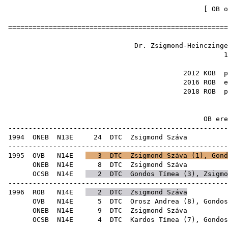
[
OB o
======================================================
Dr. Zsigmond-Heinczinge
1
2012 KOB
2016 ROB
2018 ROB
OB ere
------------------------------------------------------
1994
ONEB
N13E
24
DTC
Zsig
------------------------------------------------------
1995
OVB
N14E
3
DTC
Zsigmond Száva (
1
),
Gond
ONEB
N14E
8
DTC
Zsig
OCSB
N14E
2
DTC
Gondos Tímea
(
3
), Zsigmo
------------------------------------------------------
1996
ROB
N14E
2
DTC
Zsigmond Száva
OVB
N14E
5
DTC
Orosz Andrea
(
8
),
Gondos
ONEB
N14E
9
DTC
Zsig
OCSB
N14E
4
DTC
Kardos Tímea
(
7
),
Gondos