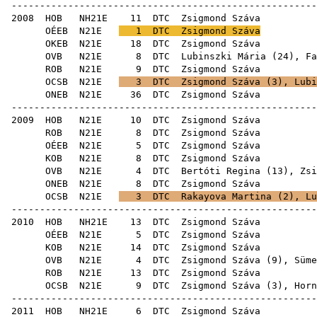
------------------------------------------------------
2008
HOB
NH21E
11
DTC
Zsig
OÉEB
N21E
1
DTC
Zsigmond Száva
OKEB
N21E
18
DTC
Zsig
OVB
N21E
8
DTC
Lubinszki Mária
(
24
),
Fa
ROB
N21E
9
DTC
Zsig
OCSB
N21E
3
DTC
Zsigmond Száva (
3
),
Lubi
ONEB
N21E
36
DTC
Zsig
------------------------------------------------------
2009
HOB
N21E
10
DTC
Zsig
ROB
N21E
8
DTC
Zsig
OÉEB
N21E
5
DTC
Zsig
KOB
N21E
8
DTC
Zsig
OVB
N21E
4
DTC
Bertóti Regina
(
13
), Zsi
ONEB
N21E
8
DTC
Zsig
OCSB
N21E
3
DTC
Rakayova Martina
(
2
),
Lu
------------------------------------------------------
2010
HOB
NH21E
13
DTC
Zsig
OÉEB
N21E
5
DTC
Zsig
KOB
N21E
14
DTC
Zsig
OVB
N21E
4
DTC
Zsigmond Száva (
9
),
Süme
ROB
N21E
13
DTC
Zsig
OCSB
N21E
9
DTC
Zsigmond Száva (
3
),
Horn
------------------------------------------------------
2011
HOB
NH21E
6
DTC
Zsig