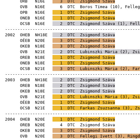
ORB
N16E
3
DTC
Zsigmond Száva
OVB
N16E
6
DTC
Boros Tímea
(
10
),
Felleg
OPB
N16E
1
DTC
Zsigmond Száva
ONEB
N16E
1
DTC
Zsigmond Száva
OCSB
N16E
2
DTC
Zsigmond Száva (
1
),
Fell
------------------------------------------------------
2002
OHEB
NH18E
2
DTC
Zsigmond Száva
OÉEB
N20E
3
DTC
Zsigmond Száva
OKEB
N18E
3
DTC
Zsigmond Száva
OVB
N21E
2
DTC
Lubinszki Mária
(
2
), Zsi
OREB
N18E
1
DTC
Zsigmond Száva
ONEB
N18E
1
DTC
Zsigmond Száva
OCSB
N21E
3
DTC
Lubinszki Mária
(
2
),
Far
------------------------------------------------------
2003
OHEB
NH18E
2
DTC
Zsigmond Száva
OREB
N18E
2
DTC
Zsigmond Száva
OKEB
N18E
2
DTC
Zsigmond Száva
OVB
N21E
1
DTC
Lubinszki Mária
(
3
), Zsi
OÉEB
N20E
1
DTC
Zsigmond Száva
OCSB
N21E
1
DTC
Farkas Zsuzsanna
(
3
), Zs
------------------------------------------------------
2004
OHEB
N20E
1
DTC
Zsigmond Száva
OREB
N20E
4
DTC
Zsig
OKEB
N20E
3
DTC
Zsigmond Száva
OVB
N20E
3
DTC
Fellegi Ivett
(
3
),
Ringd