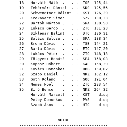
18.
Horváth Máté
. . . .
TSE
125,44
19.
Fehérvári Dániel
. .
SDS
125,56
20.
Schwendtner Bálint
.
KST
126,29
21.
Krokavecz Simon
. . .
SZV
130,33
22.
Bartók Márton
. . . .
SPA
130,50
23.
Lukács Gergő
. . . .
ZTC
131,23
24.
Szklenár Bálint
. . .
DTC
136,31
25.
Balázs Bulcsú
. . . .
SPA
138,34
26.
Brenn Dávid
. . . . .
TSE
144,21
27.
Barta Dávid
. . . . .
ETC
147,20
28.
Lukács Péter
. . . .
ZTC
148,13
29.
Tölgyesi Renátó
. . .
SPA
158,03
30.
Kopasz Róbert
. . . .
KAL
158,39
31.
Kovács Domonkos
. . .
BBB
159,02
32.
Szabó Dániel
. . . .
NKZ
162,12
33.
Góth Roland
. . . . .
GOC
191,04
34.
Nemes Noel
. . . . .
ZTC
233,54
35.
Bíró Bence
. . . . .
NKZ
264,32
Horváth Marcell
. . .
KST
disq
Péley Domonkos
. . .
PVS
disq
Szabó Ákos
. . . . .
HTC
disq
NH18E
---------------------------------------