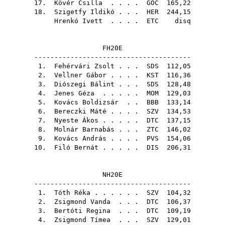
17.
Kövér Csilla
. . . .
GOC
165,22
18.
Szigetfy Ildikó
. . .
HER
244,15
Hrenkó Ivett
. . . .
ETC
disq
FH20E
---------------------------------------
1.
Fehérvári Zsolt
. . .
SDS
112,05
2.
Vellner Gábor
. . . .
KST
116,36
3.
Diószegi Bálint
. . .
SDS
128,48
4.
Jenes Géza
. . . . .
MOM
129,03
5.
Kovács Boldizsár
. .
BBB
133,14
6.
Bereczki Máté
. . . .
SZV
134,53
7.
Nyeste Ákos
. . . . .
DTC
137,15
8.
Molnár Barnabás
. . .
ZTC
146,02
9.
Kovács András
. . . .
PVS
154,06
10.
Filó Bernát
. . . . .
DIS
206,31
NH20E
---------------------------------------
1.
Tóth Réka
. . . . . .
SZV
104,32
2.
Zsigmond Vanda
. . .
DTC
106,37
3.
Bertóti Regina
. . .
DTC
109,19
4.
Zsigmond Tímea
. . .
SZV
129,01