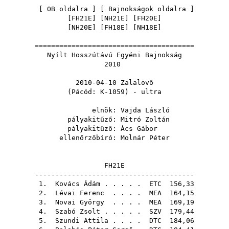
[
OB oldalra
] [
Bajnokságok oldalra
]
[
FH21E
] [
NH21E
] [
FH20E
]
[
NH20E
] [
FH18E
] [
NH18E
]
=======================================
Nyílt Hosszútávú Egyéni Bajnokság
2010
2010-04-10 Zalalövő
(Pácód: K-1059) - ultra
elnök:
Vajda László
pályakitűző:
Mitró Zoltán
pályakitűző:
Ács Gábor
ellenőrzőbíró:
Molnár Péter
FH21E
---------------------------------------
1.
Kovács Ádám
. . . . .
ETC
156,33
2.
Lévai Ferenc
. . . .
MEA
164,15
3.
Novai György
. . . .
MEA
169,19
4.
Szabó Zsolt
. . . . .
SZV
179,44
5.
Szundi Attila
. . . .
DTC
184,06