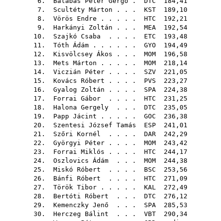
6.
Balabás Péter Gergő
.
DTC
184,41
7.
Scultéty Márton
. . .
KST
189,10
8.
Vörös Endre
. . . . .
HTC
192,21
9.
Harkányi Zoltán
. . .
MEA
192,54
10.
Szajkó Csaba
. . . .
ETC
193,48
11.
Tóth Ádám
. . . . . .
GYO
194,49
12.
Kisvölcsey Ákos
. . .
MOM
196,58
13.
Mets Márton
. . . . .
MOM
218,14
14.
Viczián Péter
. . . .
SZV
221,05
15.
Kovács Róbert
. . . .
PVS
223,27
16.
Gyalog Zoltán
. . . .
SPA
224,38
17.
Forrai Gábor
. . . .
HTC
231,25
18.
Halona Gergely
. . .
DTC
235,05
19.
Papp Jácint
. . . . .
GOC
236,38
20.
Szentesi József Tamás
ESP
241,01
21.
Szőri Kornél
. . . .
DAR
242,29
22.
Györgyi Péter
. . . .
MOM
243,42
23.
Forrai Miklós
. . . .
HTC
244,17
24.
Oszlovics Ádám
. . .
MOM
244,38
25.
Miskó Róbert
. . . .
BSC
253,56
26.
Bánfi Róbert
. . . .
HTC
271,09
27.
Török Tibor
. . . . .
KAL
272,49
28.
Bertóti Róbert
. . .
DTC
276,12
29.
Kemenczky Jenő
. . .
SPA
285,53
30.
Herczeg Bálint
. . .
VBT
290,34