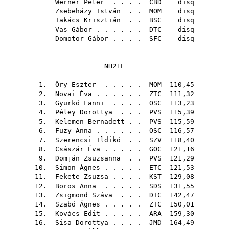
Werner Péter
. . . .
CBD
disq
Zsebeházy István
. .
MOM
disq
Takács Krisztián
. .
BSC
disq
Vas Gábor
. . . . . .
DTC
disq
Dömötör Gábor
. . . .
SFC
disq
NH21E
---------------------------------------
1.
Őry Eszter
. . . . .
MOM
110,45
2.
Novai Éva
. . . . . .
ZTC
111,32
3.
Gyurkó Fanni
. . . .
OSC
113,23
4.
Péley Dorottya
. . .
PVS
115,39
5.
Kelemen Bernadett
. .
PVS
115,59
6.
Füzy Anna
. . . . . .
OSC
116,57
7.
Szerencsi Ildikó
. .
SZV
118,40
8.
Császár Éva
. . . . .
GOC
121,16
9.
Domján Zsuzsanna
. .
PVS
121,29
10.
Simon Ágnes
. . . . .
ETC
121,53
11.
Fekete Zsuzsa
. . . .
KST
129,08
12.
Boros Anna
. . . . .
SDS
131,55
13.
Zsigmond Száva
. . .
DTC
142,47
14.
Szabó Ágnes
. . . . .
ZTC
150,01
15.
Kovács Edit
. . . . .
ARA
159,30
16.
Sisa Dorottya
. . . .
JMD
164,49