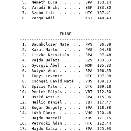
5.
Németh Luca
. . . . .
SPA
133,14
6.
Váradi Enikő
. . . .
ESP
133,30
7.
Szabó Lili
. . . . .
HTC
137,41
8.
Varga Adél
. . . . .
KST
148,43
FH18E
---------------------------------------
1.
Baumholczer Máté
. .
PVS
86,38
2.
Kazal Márton
. . . .
PVS
94,38
3.
Liszka Krisztián
. .
SPA
97,48
4.
Vajda Balázs
. . . .
SZV
103,53
5.
Györgyi Ábel
. . . .
MOM
105,33
6.
Sulyok Ábel
. . . . .
SPA
106,55
7.
Tugyi Levente
. . . .
DTC
107,38
8.
Csöngei Dávid Máté
.
VHS
109,13
9.
Spicze Máté
. . . . .
DTC
109,18
10.
Péntek Mátyás
. . . .
VBT
112,50
11.
Oszkó Attila
. . . .
SPA
115,06
12.
Heilig Dániel
. . . .
VBT
117,47
13.
Bugár Gergely
. . . .
SPA
118,38
14.
Lükő Dániel
. . . . .
VHS
120,48
15.
Hajdu Marcell
. . . .
KOS
121,15
16.
Petrócki Ádám
. . . .
HTC
122,44
17.
Hajdu Szása
. . . . .
SPA
125,03