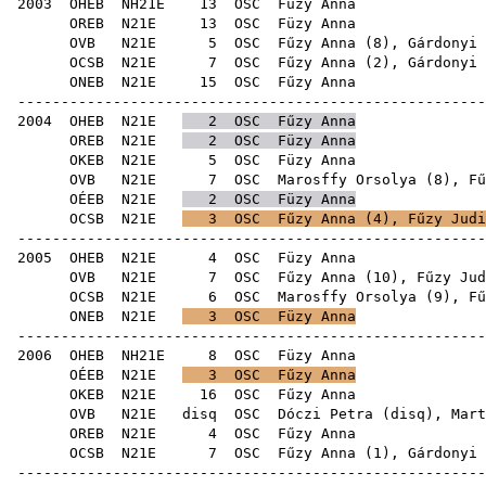
2003
OHEB
NH21E
13
OSC
Füz
OREB
N21E
13
OSC
Füz
OVB
N21E
5
OSC
Fűzy Anna (
8
),
Gárdonyi 
OCSB
N21E
7
OSC
Fűzy Anna (
2
),
Gárdonyi 
ONEB
N21E
15
OSC
Fűz
-----------------------------------------------------
2004
OHEB
N21E
2
OSC
Fűzy Anna
OREB
N21E
2
OSC
Füzy Anna
OKEB
N21E
5
OSC
Füz
OVB
N21E
7
OSC
Marosffy Orsolya
(
8
),
Fű
OÉEB
N21E
2
OSC
Füzy Anna
OCSB
N21E
3
OSC
Fűzy Anna (
4
),
Fűzy Judi
-----------------------------------------------------
2005
OHEB
N21E
4
OSC
Füz
OVB
N21E
7
OSC
Fűzy Anna (
10
),
Fűzy Jud
OCSB
N21E
6
OSC
Marosffy Orsolya
(
9
),
Fű
ONEB
N21E
3
OSC
Füzy Anna
-----------------------------------------------------
2006
OHEB
NH21E
8
OSC
Füz
OÉEB
N21E
3
OSC
Fűzy Anna
OKEB
N21E
16
OSC
Fűz
OVB
N21E
disq
OSC
Dóczi Petra
(
disq
),
Mart
OREB
N21E
4
OSC
Fűz
OCSB
N21E
7
OSC
Fűzy Anna (
1
),
Gárdonyi 
-----------------------------------------------------