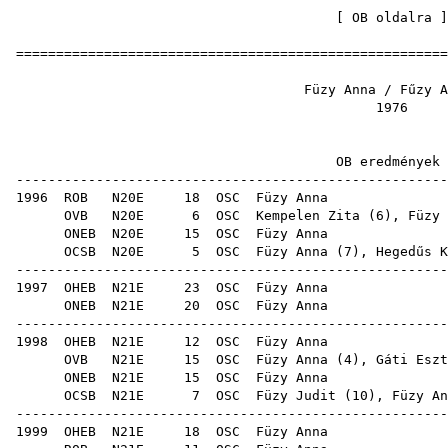
[
OB oldalra
=====================================================
Füzy Anna / 
19
OB ered
-----------------------------------------------------
1996
ROB
N20E
18
OSC
Füz
OVB
N20E
6
OSC
Kempelen Zita
(
6
), Füzy 
ONEB
N20E
15
OSC
Füz
OCSB
N20E
5
OSC
Füzy Anna (
7
),
Hegedűs K
-----------------------------------------------------
1997
OHEB
N21E
23
OSC
Füz
ONEB
N21E
20
OSC
Füz
-----------------------------------------------------
1998
OHEB
N21E
12
OSC
Füz
OVB
N21E
15
OSC
Füzy Anna (
4
),
Gáti Eszt
ONEB
N21E
15
OSC
Füz
OCSB
N21E
7
OSC
Füzy Judit
(
10
), Füzy An
-----------------------------------------------------
1999
OHEB
N21E
18
OSC
Füz