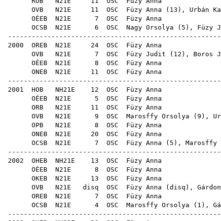
ROB
N21E
11
OSC
Füz
OVB
N21E
11
OSC
Füzy Anna (
13
),
Urbán Ka
OÉEB
N21E
7
OSC
Füz
OCSB
N21E
6
OSC
Nagy Orsolya
(
5
),
Füzy J
-----------------------------------------------------
2000
OREB
N21E
24
OSC
Füz
OVB
N21E
7
OSC
Füzy Judit
(
12
),
Boros J
OÉEB
N21E
8
OSC
Füz
ONEB
N21E
11
OSC
Füz
-----------------------------------------------------
2001
HOB
NH21E
12
OSC
Füz
OÉEB
N21E
5
OSC
Füz
ORB
N21E
11
OSC
Füz
OVB
N21E
9
OSC
Marosffy Orsolya
(
9
),
Ur
OPB
N21E
8
OSC
Füz
ONEB
N21E
20
OSC
Füz
OCSB
N21E
7
OSC
Füzy Anna (
5
),
Marosffy 
-----------------------------------------------------
2002
OHEB
NH21E
13
OSC
Füz
OÉEB
N21E
8
OSC
Füz
OKEB
N21E
13
OSC
Füz
OVB
N21E
disq
OSC
Füzy Anna (
disq
),
Gárdon
OREB
N21E
7
OSC
Füz
OCSB
N21E
4
OSC
Marosffy Orsolya
(
1
),
Gá
-----------------------------------------------------