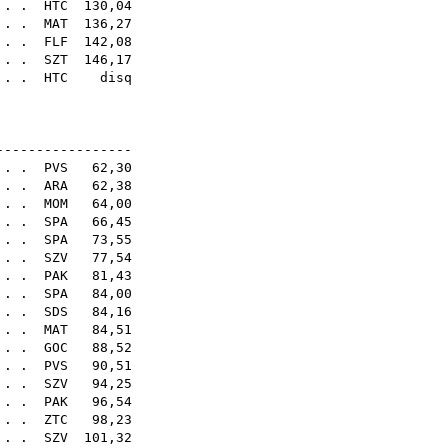
 . .
HTC
130,04
. . .
MAT
136,27
. . .
FLF
142,08
. .
SZT
146,17
 . .
HTC
disq
18E
-----------------
 . .
PVS
62,30
. . .
ARA
62,38
 . .
MOM
64,00
 . .
SPA
66,45
 . .
SPA
73,55
 . .
SZV
77,54
 . .
PAK
81,43
 . .
SPA
84,00
 . .
SDS
84,16
 . .
MAT
84,51
. . .
GOC
88,52
. . .
PVS
90,51
. . .
SZV
94,25
 . .
PAK
96,54
. . .
ZTC
98,23
 . .
SZV
101,32