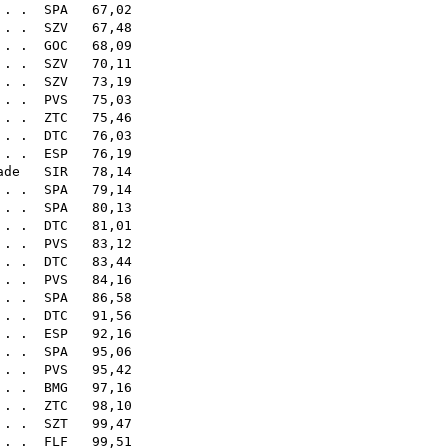
. . .
SPA
67,02
. . .
SZV
67,48
 . .
GOC
68,09
 . .
SZV
70,11
. . .
SZV
73,19
. . .
PVS
75,03
. . .
ZTC
75,46
. . .
DTC
76,03
. .
ESP
76,19
ade
SIR
78,14
. . .
SPA
79,14
 . .
SPA
80,13
. . .
DTC
81,01
. . .
PVS
83,12
 . .
DTC
83,44
. .
PVS
84,16
. . .
SPA
86,58
 . .
DTC
91,56
 . .
ESP
92,16
. . .
SPA
95,06
. . .
PVS
95,42
 . .
BMG
97,16
 . .
ZTC
98,10
. . .
SZT
99,47
. .
FLF
99,51