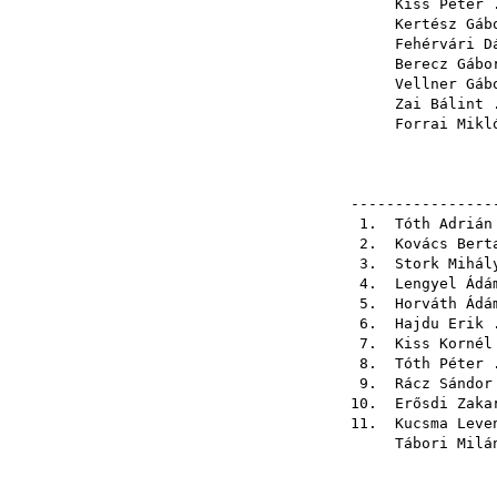
Kiss Péter
.
Kertész Gáb
Fehérvári D
Berecz Gábo
Vellner Gáb
Zai Bálint
.
Forrai Mikl
----------------
1.
Tóth Adrián
2.
Kovács Bert
3.
Stork Mihál
4.
Lengyel Ádá
5.
Horváth Ádá
6.
Hajdu Erik
.
7.
Kiss Kornél
8.
Tóth Péter
.
9.
Rácz Sándor
10.
Erősdi Zaka
11.
Kucsma Leve
Tábori Milá