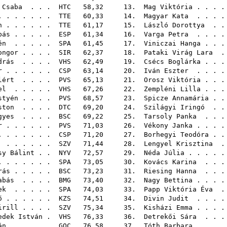
 Csaba
. . .
HTC
58,32 13.
Mag Viktória
. . . 
 . . . . . .
TTE
60,33 14.
Magyar Kata
. . . 
n
. . . . . .
TTE
61,17 15.
László Dorottya
. .
bás
. . . . .
ESP
61,34 16.
Varga Petra
. . . 
én
. . . . .
SPA
61,45 17.
Viniczai Hanga
. . 
ongor
. . . .
SIR
62,37 18.
Pataki Virág Lara
.
drás
. . . .
VHS
62,49 19.
Csécs Boglárka
. . 
r
. . . . . .
CSP
63,14 20.
Iván Eszter
. . . 
lért
. . . .
PVS
65,13 21.
Orosz Viktória
. . 
el
. . . . .
VHS
67,26 22.
Zempléni Lilla
. . 
styén
. . . .
PVS
68,57 23.
Spicze Annamária
. .
ston
. . . .
DTC
69,20 24.
Szilágyi Iringó
. .
gyes
. . . .
BSC
69,22 25.
Tarsoly Panka
. . .
r
. . . . . .
PVS
71,03 26.
Vékony Janka
. . . 
 . . . . . .
CSP
71,20 27.
Borhegyi Teodóra
. .
. . . . . .
SZV
71,44 28.
Lengyel Krisztina
.
sy Bálint
. .
NYV
72,57 29.
Néda Júlia
. . . . 
 . . . . . .
SPA
73,05 30.
Kovács Karina
. . .
rás
. . . . .
BSC
73,23 31.
Riesing Hanna
. . .
abás
. . . .
BMG
73,40 32.
Nagy Bettina
. . . 
ek
. . . . .
SPA
74,03 33.
Papp Viktória Éva
.
ő
. . . . . .
KZS
74,51 34.
Divin Judit
. . . 
irill
. . . .
SZV
75,34 35.
Kisházi Emma
. . . 
edek István
.
VHS
76,33 36.
Detrekői Sára
. . .
án
. . . . .
GOC
76,58 37.
Tóth Barbara
. . . 