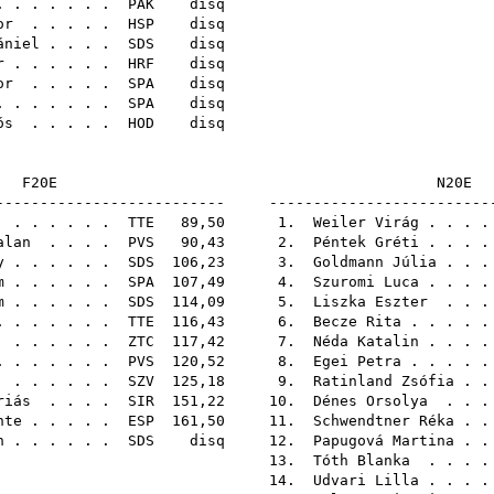
 . . . . . .
PAK
di
or
. . . . .
HSP
di
ániel
. . . .
SDS
di
r
. . . . . .
HRF
di
or
. . . . .
SPA
di
 . . . . . .
SPA
di
ós
. . . . .
HOD
di
F20E
N
-------------------------- -------------------------
. . . . . .
TTE
89,50 1.
Weiler Virág
. . . 
alan
. . . .
PVS
90,43 2.
Péntek Gréti
. . . 
y
. . . . . .
SDS
106,23 3.
Goldmann Júlia
. . 
m
. . . . . .
SPA
107,49 4.
Szuromi Luca
. . . 
m
. . . . . .
SDS
114,09 5.
Liszka Eszter
. . .
 . . . . . .
TTE
116,43 6.
Becze Rita
. . . . 
. . . . . .
ZTC
117,42 7.
Néda Katalin
. . . 
 . . . . . .
PVS
120,52 8.
Egei Petra
. . . . 
. . . . . .
SZV
125,18 9.
Ratinland Zsófia
. .
riás
. . . .
SIR
151,22 10.
Dénes Orsolya
. . .
nte
. . . . .
ESP
161,50 11.
Schwendtner Réka
. .
n
. . . . . .
SDS
disq 12.
Papugová Martina
. .
13.
Tóth Blanka
. . . 
14.
Udvari Lilla
. . . 