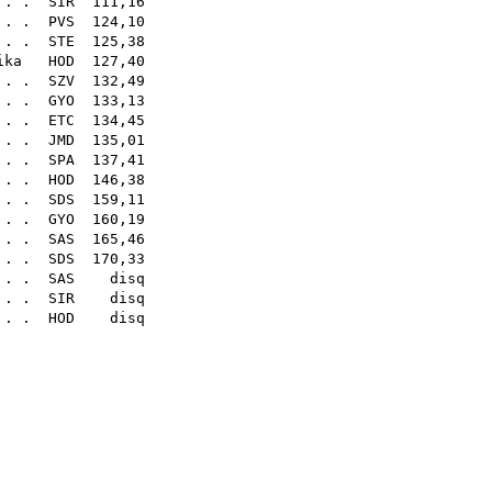
. . .
SIR
111,16
 . .
PVS
124,10
 . .
STE
125,38
ika
HOD
127,40
. . .
SZV
132,49
 . .
GYO
133,13
 . .
ETC
134,45
 . .
JMD
135,01
. . .
SPA
137,41
. . .
HOD
146,38
 . .
SDS
159,11
. . .
GYO
160,19
. . .
SAS
165,46
. . .
SDS
170,33
 . .
SAS
disq
. . .
SIR
disq
. . .
HOD
disq
27
31
11
33
sq
sq
sq
sq