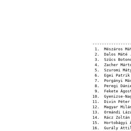
----------------
1.
Mészáros Má
2.
Dalos Máté
.
3.
Szűcs Boton
4.
Zacher Márt
5.
Szuromi Mát
6.
Egei Patrik
7.
Porgányi Má
8.
Peregi Dáni
9.
Fekete Ágos
10.
Gyenizse-Na
11.
Divin Péter
12.
Magyar Milá
13.
Ormándi Láz
14.
Rácz Zoltán
15.
Hortobágyi 
16.
Gurály Atti