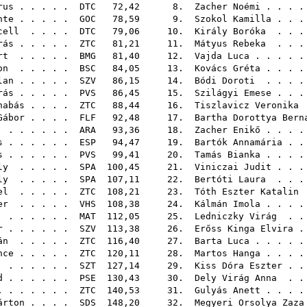
rus
. . . . .
DTC
72,42 8.
Zacher Noémi
. . . 
nte
. . . . .
GOC
78,59 9.
Szokol Kamilla
. . 
cell
. . . .
DTC
79,06 10.
Király Boróka
. . .
rás
. . . . .
ZTC
81,21 11.
Mátyus Rebeka
. . .
rt
. . . . .
BMG
81,40 12.
Vajda Luca
. . . . 
on
. . . . .
BSC
84,05 13.
Kovács Gréta
. . . 
lan
. . . . .
SZV
86,15 14.
Bódi Doroti
. . . 
rás
. . . . .
PVS
86,45 15.
Szilágyi Emese
. . 
nabás
. . . .
ZTC
88,44 16.
Tiszlavicz Veronika
Gábor
. . . .
FLF
92,48 17.
Bartha Dorottya Bern
. . . . . .
ARA
93,36 18.
Zacher Enikő
. . . 
s
. . . . . .
ESP
94,47 19.
Bartók Annamária
. .
s
. . . . . .
PVS
99,41 20.
Tamás Bianka
. . . 
ly
. . . . .
SPA
100,45 21.
Viniczai Judit
. . 
ly
. . . . .
SPA
107,11 22.
Bertóti Laura
. . .
el
. . . . .
ZTC
108,21 23.
Tóth Eszter Katalin
er
. . . . .
VHS
108,38 24.
Kálmán Imola
. . . 
. . . . . .
MAT
112,05 25.
Ledniczky Virág
. .
r
. . . . . .
SZV
113,38 26.
Erőss Kinga Elvira
.
án
. . . . .
ZTC
116,40 27.
Barta Luca
. . . . 
nce
. . . . .
ZTC
120,11 28.
Martos Hanga
. . . 
. . . . . .
SZT
127,14 29.
Kiss Dóra Eszter
. .
d
. . . . . .
PSE
130,43 30.
Dely Virág Anna
. .
 . . . . . .
ZTC
140,53 31.
Gulyás Anett
. . . 
árton
. . . .
SDS
148,20 32.
Megyeri Orsolya Zaza