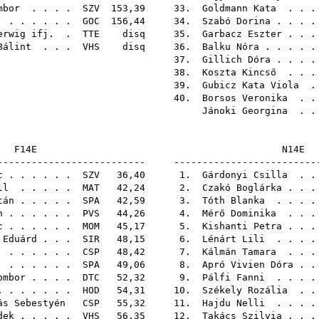
mbor
. . . .
SZV
153,39 33.
Goldmann Kata
. . .
. . . . . .
GOC
156,44 34.
Szabó Dorina
. . . 
erwig ifj.
.
TTE
disq 35.
Garbacz Eszter
. . 
Bálint
. . .
VHS
disq 36.
Balku Nóra
. . . . 
37.
Gillich Dóra
. . . 
38.
Koszta Kincső
. . .
39.
Gubicz Kata Viola
.
40.
Borsos Veronika
. .
Jánoki Georgina
. .
F14E
N
-------------------------- -------------------------
c
. . . . . .
SZV
36,40 1.
Gárdonyi Csilla
. .
ll
. . . . .
MAT
42,24 2.
Czakó Boglárka
. . 
tán
. . . . .
SPA
42,59 3.
Tóth Blanka
. . . 
n
. . . . . .
PVS
44,26 4.
Mérő Dominika
. . .
c
. . . . . .
MOM
45,17 5.
Kishanti Petra
. . 
 Eduárd
. . .
SIR
48,15 6.
Lénárt Lili
. . . 
. . . . . .
CSP
48,42 7.
Kálmán Tamara
. . .
. . . . . .
SPA
49,06 8.
Apró Vivien Dóra
. .
ombor
. . . .
DTC
52,32 9.
Pálfi Fanni
. . . 
 . . . . . .
HOD
54,31 10.
Székely Rozália
. .
ás Sebestyén
CSP
55,32 11.
Hajdu Nelli
. . . 
dek
. . . . .
VHS
56,35 12.
Takács Szilvia
. . 