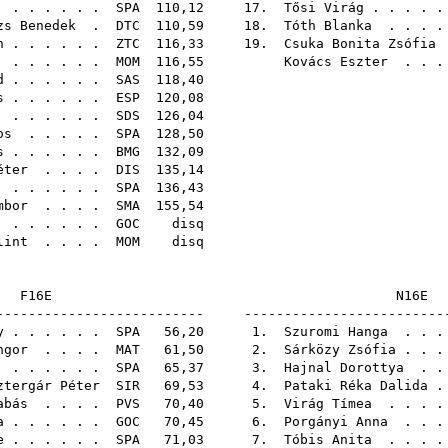
. . . . . .
SPA
110,12 17.
Tősi Virág
. . . . 
zs Benedek
.
DTC
110,59 18.
Tóth Blanka
. . . 
n
. . . . . .
ZTC
116,33 19.
Csuka Bonita Zsófia
. . . . . .
MOM
116,55
Kovács Eszter
. . .
d
. . . . . .
SAS
118,
s
. . . . . .
ESP
120,
. . . . . .
SDS
126,
os
. . . . .
SPA
128,
s
. . . . . .
BMG
132,
éter
. . . .
DIS
135,
. . . . . .
SPA
136,
mbor
. . . .
SMA
155,
. . . . . .
GOC
di
lint
. . . .
MOM
di
F16E
N
-------------------------- -------------------------
y
. . . . . .
SPA
56,20 1.
Szuromi Hanga
. . .
ngor
. . . .
MAT
61,50 2.
Sárközy Zsófia
. . 
. . . . . .
SPA
65,37 3.
Hajnal Dorottya
. .
ztergár Péter
SIR
69,53 4.
Pataki Réka Dalida
.
abás
. . . .
PVS
70,40 5.
Virág Tímea
. . . 
a
. . . . . .
GOC
70,45 6.
Porgányi Anna
. . .
e
. . . . . .
SPA
71,03 7.
Tóbis Anita
. . . 