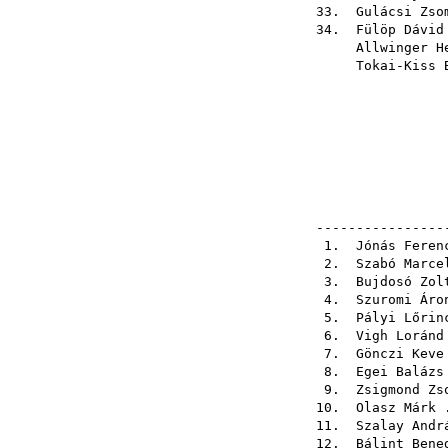
33.
Gulácsi Zso
34.
Fülöp Dávid
Allwinger H
Tokai-Kiss 
----------------
1.
Jónás Feren
2.
Szabó Marce
3.
Bujdosó Zol
4.
Szuromi Áro
5.
Pályi Lőrin
6.
Vigh Loránd
7.
Gönczi Keve
8.
Egei Balázs
9.
Zsigmond Zs
10.
Olasz Márk
.
11.
Szalay Andr
12.
Bálint Bene