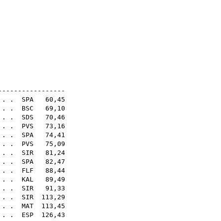
sq
sq
sq
sq
sq
sq
sq
20E
-----------------
. . .
SPA
60,45
. . .
BSC
69,10
. . .
SDS
70,46
. . .
PVS
73,16
 . .
SPA
74,41
. . .
PVS
75,09
. . .
SIR
81,24
. . .
SPA
82,47
 . .
FLF
88,44
 . .
KAL
89,49
 . .
SIR
91,33
 . .
SIR
113,29
. . .
MAT
113,45
. . .
ESP
126,43