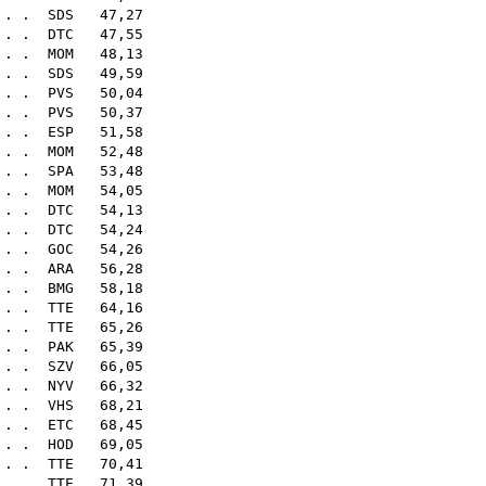
. . .
SDS
47,27
. . .
DTC
47,55
 . .
MOM
48,13
. . .
SDS
49,59
. . .
PVS
50,04
 . .
PVS
50,37
. . .
ESP
51,58
. . .
MOM
52,48
. . .
SPA
53,48
. . .
MOM
54,05
 . .
DTC
54,13
 . .
DTC
54,24
 . .
GOC
54,26
. . .
ARA
56,28
 . .
BMG
58,18
 . .
TTE
64,16
. . .
TTE
65,26
 . .
PAK
65,39
 . .
SZV
66,05
. . .
NYV
66,32
 . .
VHS
68,21
. . .
ETC
68,45
. . .
HOD
69,05
 . .
TTE
70,41
. . .
TTE
71,39