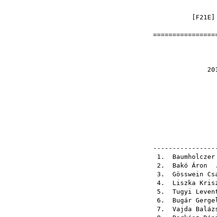
[
F21E
]
=================
Ország
2015-10-17 
el
pály
pály
ellen
----------------
1.
Baumholczer
2.
Bakó Áron
.
3.
Gösswein Cs
4.
Liszka Kris
5.
Tugyi Leven
6.
Bugár Gerge
7.
Vajda Baláz