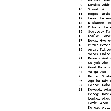
8.
Barkász Dán
9.
Kovács Ádám
10.
Szundi Atti
11.
Bogos Tamás
12.
Lévai Feren
13.
Niskanen Te
14.
Mihályi Fer
15.
Scultéty Má
16.
Gyulai Tamá
17.
Novai Györg
18.
Mizur Peter
19.
Antal Mikló
20.
Vörös Endre
21.
Kovács Andr
22.
Sulyok Ábel
22.
Gond Balázs
24.
Varga Zsolt
25.
Bojtor Szab
26.
Ágotha Dávi
27.
Forrai Gábo
28.
Kövesdi Ádá
Peregi Dávi
Lenkei Ákos
Fóthi Áron
.
Korózs Atti