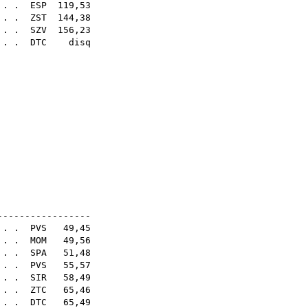
. . .
ESP
119,53
. . .
ZST
144,38
. .
SZV
156,23
 . .
DTC
disq
40
08
04
50
09
14
43
54
sq
sq
16E
-----------------
 . .
PVS
49,45
. . .
MOM
49,56
 . .
SPA
51,48
 . .
PVS
55,57
. . .
SIR
58,49
 . .
ZTC
65,46
. . .
DTC
65,49