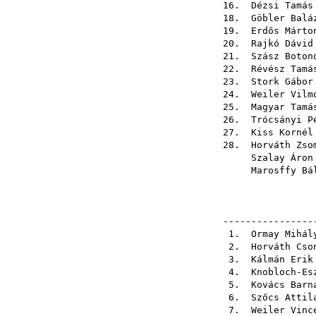
16.
Dézsi Tamás
18.
Göbler Balá
19.
Erdős Márto
20.
Rajkó Dávid
21.
Szász Boton
22.
Révész Tamá
23.
Stork Gábor
24.
Weiler Vilm
25.
Magyar Tamá
26.
Trócsányi P
27.
Kiss Kornél
28.
Horváth Zso
Szalay Áron
Marosffy Bá
----------------
1.
Ormay Mihál
2.
Horváth Cso
3.
Kálmán Erik
4.
Knobloch-Es
5.
Kovács Barn
6.
Szőcs Attil
7.
Weiler Vinc