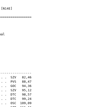
]
 [
N14E
]
==================
jnokság
5
15) - normál
21E
-----------------
. .
SZV
82,46
 . .
PVS
88,47
. . .
GOC
94,36
. . .
SZV
95,12
. . .
DTC
98,57
. . .
DTC
99,24
. . .
OSC
109,09