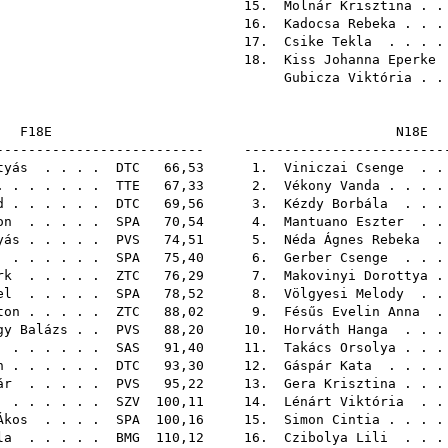
15.
Molnár Krisztina
. .
16.
Kadocsa Rebeka
. . 
17.
Csike Tekla
. . . 
18.
Kiss Johanna Eperke
Gubicza Viktória
. .
F18E
N
-------------------------- -------------------------
tyás
. . . .
DTC
66,53 1.
Viniczai Csenge
. .
 . . . . . .
TTE
67,33 2.
Vékony Vanda
. . . 
d
. . . . . .
DTC
69,56 3.
Kézdy Borbála
. . .
on
. . . . .
SPA
70,54 4.
Mantuano Eszter
. .
yás
. . . . .
PVS
74,51 5.
Néda Ágnes Rebeka
.
. . . . . .
SPA
75,40 6.
Gerber Csenge
. . .
rk
. . . . .
ZTC
76,29 7.
Makovinyi Dorottya
.
el
. . . . .
SPA
78,52 8.
Völgyesi Melody
. .
ton
. . . . .
ZTC
88,02 9.
Fésűs Evelin Anna
.
gy Balázs
. .
PVS
88,20 10.
Horváth Hanga
. . .
. . . . . .
SAS
91,40 11.
Takács Orsolya
. . 
n
. . . . . .
DTC
93,30 12.
Gáspár Kata
. . . 
ár
. . . . .
PVS
95,22 13.
Gera Krisztina
. . 
. . . . . .
SZV
100,11 14.
Lénárt Viktória
. .
Ákos
. . . .
SPA
100,16 15.
Simon Cintia
. . . 
la
. . . . .
BMG
110,12 16.
Czibolya Lili
. . .