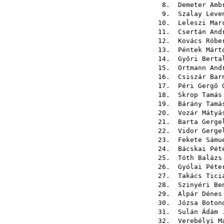
8.
Demeter Amb
9.
Szalay Leve
10.
Leleszi Mar
11.
Csertán And
12.
Kovács Róbe
13.
Péntek Márt
14.
Győri Berta
15.
Ortmann And
16.
Csiszár Bar
17.
Péri Gergő 
18.
Skrop Tamás
19.
Bárány Tamá
20.
Vozár Mátyá
21.
Barta Gerge
22.
Vidor Gerge
23.
Fekete Sámu
24.
Bácskai Pét
25.
Tóth Balázs
26.
Gyólai Péte
27.
Takács Tici
28.
Szinyéri Be
29.
Alpár Dénes
30.
Józsa Boton
31.
Sulán Ádám
.
32.
Verebélyi M