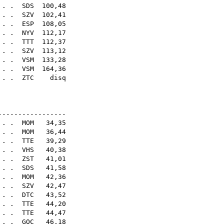
 . .
SDS
100,48
. . .
SZV
102,41
. . .
ESP
108,05
. . .
NYV
112,17
. . .
TTT
112,37
 . .
SZV
113,12
 . .
VSM
133,28
 . .
VSM
164,36
 . .
ZTC
disq
14E
-----------------
 . .
MOM
34,35
. . .
MOM
36,44
. . .
TTE
39,29
 . .
VHS
40,38
. . .
ZST
41,01
. . .
SDS
41,58
 . .
MOM
42,36
 . .
SZV
42,47
. . .
DTC
43,52
 . .
TTE
44,20
. . .
TTE
44,47
. . .
GOC
46,18