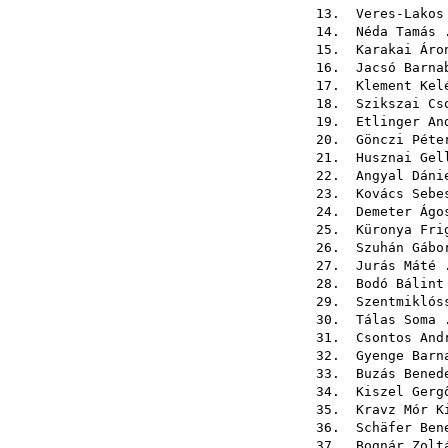
13.
Veres-Lakos
14.
Néda Tamás
.
15.
Karakai Áro
16.
Jacsó Barna
17.
Klement Kel
18.
Szikszai Cs
19.
Etlinger An
20.
Gönczi Péte
21.
Husznai Gel
22.
Angyal Dáni
23.
Kovács Sebe
24.
Demeter Ágo
25.
Küronya Fri
26.
Szuhán Gábo
27.
Jurás Máté
.
28.
Bodó Bálint
29.
Szentmiklós
30.
Tálas Soma
.
31.
Csontos And
32.
Gyenge Barn
33.
Buzás Bened
34.
Kiszel Gerg
35.
Kravz Mór K
36.
Schäfer Ben
37.
Bognár Zolt