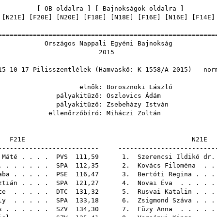
[
OB oldalra
] [
Bajnokságok oldalra
 [
N21E
] [
F20E
] [
N20E
] [
F18E
] [
N18E
] [
F16E
] [
N16E
] [
F14E
]
======================================================
os Nappali Egyéni Ba
201
Pilisszentlélek (Hamvaskő: K-1558/A-20
nök:
Borosznoki László
akitűző:
Oszlovics Ádám
akitűző:
Zsebeházy István
őrzőbíró:
Miháczi Zoltán
F21E
N
-------------------------- -------------------------
 Máté
. . . .
PVS
111,59 1.
Szerencsi Ildikó dr.
 . . . . . .
SPA
112,35 2.
Kovács Filoména
. .
aba
. . . . .
PSE
116,47 3.
Bertóti Regina
. . 
ztián
. . . .
SPA
121,27 4.
Novai Éva
. . . . 
te
. . . . .
DTC
131,32 5.
Rusvai Katalin
. . 
ly
. . . . .
SPA
133,18 6.
Zsigmond Száva
. . 
s
. . . . . .
SZV
134,30 7.
Füzy Anna
. . . . 