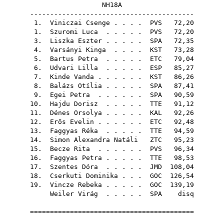
NH18A
-----------------------------------------
1.
Viniczai Csenge
. . . .
PVS
72,20
1.
Szuromi Luca
. . . . .
PVS
72,20
3.
Liszka Eszter
. . . . .
SPA
72,35
4.
Varsányi Kinga
. . . .
KST
73,28
5.
Bartus Petra
. . . . .
ETC
79,04
6.
Udvari Lilla
. . . . .
ESP
85,27
7.
Kinde Vanda
. . . . . .
KST
86,26
8.
Balázs Otília
. . . . .
SPA
87,41
9.
Egei Petra
. . . . . .
SPA
90,59
10.
Hajdu Dorisz
. . . . .
TTE
91,12
11.
Dénes Orsolya
. . . . .
KAL
92,26
12.
Erős Evelin
. . . . . .
ETC
92,48
13.
Faggyas Réka
. . . . .
TTE
94,59
14.
Simon Alexandra Natáli
ZTC
95,23
15.
Becze Rita
. . . . . .
PVS
96,34
16.
Faggyas Petra
. . . . .
TTE
98,53
17.
Szentes Dóra
. . . . .
JMD
108,04
18.
Cserkuti Dominika
. . .
GOC
126,54
19.
Vincze Rebeka
. . . . .
GOC
139,19
Weiler Virág
. . . . .
SPA
disq
=========================================