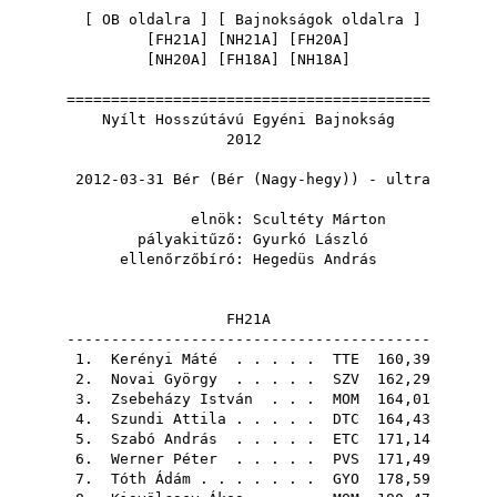
[
OB oldalra
] [
Bajnokságok oldalra
]
[
FH21A
] [
NH21A
] [
FH20A
]
[
NH20A
] [
FH18A
] [
NH18A
]
=========================================
Nyílt Hosszútávú Egyéni Bajnokság
2012
2012-03-31 Bér (Bér (Nagy-hegy)) - ultra
elnök:
Scultéty Márton
pályakitűző:
Gyurkó László
ellenőrzőbíró:
Hegedüs András
FH21A
-----------------------------------------
1.
Kerényi Máté
. . . . .
TTE
160,39
2.
Novai György
. . . . .
SZV
162,29
3.
Zsebeházy István
. . .
MOM
164,01
4.
Szundi Attila
. . . . .
DTC
164,43
5.
Szabó András
. . . . .
ETC
171,14
6.
Werner Péter
. . . . .
PVS
171,49
7.
Tóth Ádám
. . . . . . .
GYO
178,59