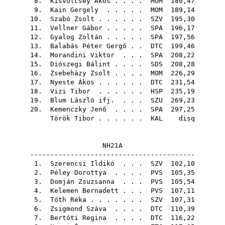
8.
Kisvölcsey Ákos
. . . .
MOM
180,47
9.
Kain Gergely
. . . . .
MOM
189,14
10.
Szabó Zsolt
. . . . . .
SZV
195,30
11.
Vellner Gábor
. . . . .
SPA
196,17
12.
Gyalog Zoltán
. . . . .
SPA
197,56
13.
Balabás Péter Gergő
. .
DTC
199,46
14.
Morandini Viktor
. . .
SPA
208,22
15.
Diószegi Bálint
. . . .
SDS
208,28
16.
Zsebeházy Zsolt
. . . .
MOM
226,29
17.
Nyeste Ákos
. . . . . .
DTC
231,54
18.
Vizi Tibor
. . . . . .
HSP
235,19
19.
Blum László ifj.
. . .
SZU
269,23
20.
Kemenczky Jenő
. . . .
SPA
297,25
Török Tibor
. . . . . .
KAL
disq
NH21A
-----------------------------------------
1.
Szerencsi Ildikó
. . .
SZV
102,10
2.
Péley Dorottya
. . . .
PVS
105,35
3.
Domján Zsuzsanna
. . .
PVS
105,54
4.
Kelemen Bernadett
. . .
PVS
107,11
5.
Tóth Réka
. . . . . . .
SZV
107,31
6.
Zsigmond Száva
. . . .
DTC
110,39
7.
Bertóti Regina
. . . .
DTC
116,22