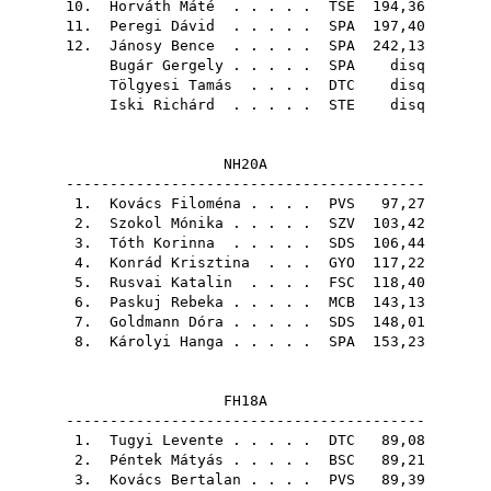
10.
Horváth Máté
. . . . .
TSE
194,36
11.
Peregi Dávid
. . . . .
SPA
197,40
12.
Jánosy Bence
. . . . .
SPA
242,13
Bugár Gergely
. . . . .
SPA
disq
Tölgyesi Tamás
. . . .
DTC
disq
Iski Richárd
. . . . .
STE
disq
NH20A
-----------------------------------------
1.
Kovács Filoména
. . . .
PVS
97,27
2.
Szokol Mónika
. . . . .
SZV
103,42
3.
Tóth Korinna
. . . . .
SDS
106,44
4.
Konrád Krisztina
. . .
GYO
117,22
5.
Rusvai Katalin
. . . .
FSC
118,40
6.
Paskuj Rebeka
. . . . .
MCB
143,13
7.
Goldmann Dóra
. . . . .
SDS
148,01
8.
Károlyi Hanga
. . . . .
SPA
153,23
FH18A
-----------------------------------------
1.
Tugyi Levente
. . . . .
DTC
89,08
2.
Péntek Mátyás
. . . . .
BSC
89,21
3.
Kovács Bertalan
. . . .
PVS
89,39