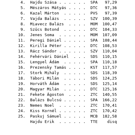
4.
Hajdu Szása
. . . . . .
SPA
97,29
5.
Mészáros Mátyás
. . . .
DTC
97,36
6.
Kazal Márton
. . . . .
PVS
97,39
7.
Vajda Balázs
. . . . .
SZV
100,39
8.
Miavecz Balázs
. . . .
MOM
100,47
9.
Szűcs Botond
. . . . .
DTC
104,33
10.
Jenes Soma
. . . . . .
MOM
107,09
11.
Peregi Dániel
. . . . .
SPA
108,44
12.
Kirilla Péter
. . . . .
DTC
108,53
13.
Rácz Sándor
. . . . . .
SZV
110,04
14.
Fehérvári Dániel
. . .
SDS
110,15
15.
Lengyel Ádám
. . . . .
SPA
110,18
16.
Prezensky Tamás
. . . .
KST
117,57
17.
Stork Mihály
. . . . .
SDS
118,39
18.
Tábori Milán
. . . . .
SDS
124,25
19.
Horváth Ádám
. . . . .
SDS
125,14
20.
Magyar Milán
. . . . .
DTC
125,16
21.
Fekete Ágoston
. . . .
ZTC
140,55
22.
Balázs Bulcsú
. . . . .
SPA
166,22
23.
Nemes Noel
. . . . . .
ZTC
170,41
24.
Kiss Kornél
. . . . . .
ZTC
170,42
25.
Paskuj Sámuel
. . . . .
MCB
182,58
Hajdu Erik
. . . . . .
TTE
disq