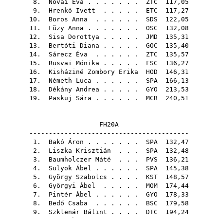
8.
Novai Éva
. . . . . . .
ZTC
117,05
9.
Hrenkó Ivett
. . . . .
ETC
117,27
10.
Boros Anna
. . . . . .
SDS
122,05
11.
Füzy Anna
. . . . . . .
OSC
132,08
12.
Sisa Dorottya
. . . . .
JMD
135,31
13.
Bertóti Diana
. . . . .
GOC
135,40
14.
Sárecz Éva
. . . . . .
ZTC
135,57
15.
Rusvai Mónika
. . . . .
FSC
136,27
16.
Kisháziné Zombory Erika
HOD
146,31
17.
Németh Luca
. . . . . .
SPA
166,13
18.
Dékány Andrea
. . . . .
GYO
213,53
19.
Paskuj Sára
. . . . . .
MCB
240,51
FH20A
-----------------------------------------
1.
Bakó Áron
. . . . . . .
SPA
132,47
2.
Liszka Krisztián
. . .
SPA
132,48
3.
Baumholczer Máté
. . .
PVS
136,21
4.
Sulyok Ábel
. . . . . .
SPA
145,38
5.
György Szabolcs
. . . .
KST
148,57
6.
Györgyi Ábel
. . . . .
MOM
174,44
7.
Pintér Ábel
. . . . . .
GYO
178,33
8.
Bedő Csaba
. . . . . .
BSC
179,58
9.
Szklenár Bálint
. . . .
DTC
194,24