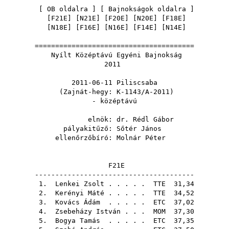
[
OB oldalra
] [
Bajnokságok oldalra
]
[
F21E
] [
N21E
] [
F20E
] [
N20E
] [
F18E
]
[
N18E
] [
F16E
] [
N16E
] [
F14E
] [
N14E
]
=======================================
Nyílt Középtávú Egyéni Bajnokság
2011
2011-06-11 Piliscsaba
(Zajnát-hegy: K-1143/A-2011)
- középtávú
elnök:
dr. Rédl Gábor
pályakitűző:
Sőtér János
ellenőrzőbíró:
Molnár Péter
F21E
---------------------------------------
1.
Lenkei Zsolt
. . . . .
TTE
31,34
2.
Kerényi Máté
. . . . .
TTE
34,52
3.
Kovács Ádám
. . . . .
ETC
37,02
4.
Zsebeházy István
. . .
MOM
37,30
5.
Bogya Tamás
. . . . .
ETC
37,35