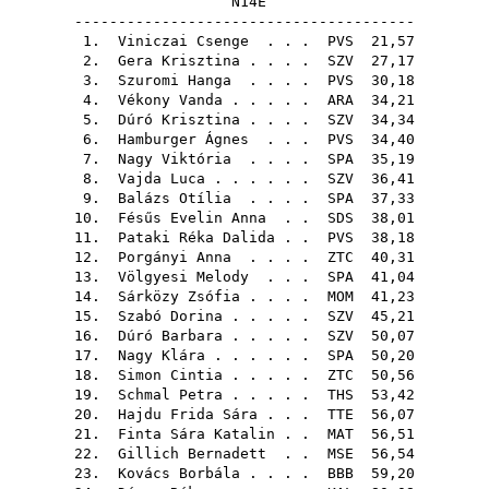
N14E
---------------------------------------
1.
Viniczai Csenge
. . .
PVS
21,57
2.
Gera Krisztina
. . . .
SZV
27,17
3.
Szuromi Hanga
. . . .
PVS
30,18
4.
Vékony Vanda
. . . . .
ARA
34,21
5.
Dúró Krisztina
. . . .
SZV
34,34
6.
Hamburger Ágnes
. . .
PVS
34,40
7.
Nagy Viktória
. . . .
SPA
35,19
8.
Vajda Luca
. . . . . .
SZV
36,41
9.
Balázs Otília
. . . .
SPA
37,33
10.
Fésűs Evelin Anna
. .
SDS
38,01
11.
Pataki Réka Dalida
. .
PVS
38,18
12.
Porgányi Anna
. . . .
ZTC
40,31
13.
Völgyesi Melody
. . .
SPA
41,04
14.
Sárközy Zsófia
. . . .
MOM
41,23
15.
Szabó Dorina
. . . . .
SZV
45,21
16.
Dúró Barbara
. . . . .
SZV
50,07
17.
Nagy Klára
. . . . . .
SPA
50,20
18.
Simon Cintia
. . . . .
ZTC
50,56
19.
Schmal Petra
. . . . .
THS
53,42
20.
Hajdu Frida Sára
. . .
TTE
56,07
21.
Finta Sára Katalin
. .
MAT
56,51
22.
Gillich Bernadett
. .
MSE
56,54
23.
Kovács Borbála
. . . .
BBB
59,20