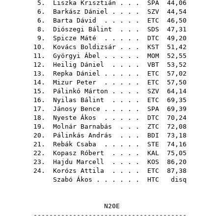
5.
Liszka Krisztián
. . .
SPA
44,06
6.
Barkász Dániel
. . . .
SZV
44,54
6.
Barta Dávid
. . . . .
ETC
46,50
8.
Diószegi Bálint
. . .
SDS
47,31
9.
Spicze Máté
. . . . .
DTC
49,20
10.
Kovács Boldizsár
. . .
KST
51,42
11.
Györgyi Ábel
. . . . .
MOM
52,55
12.
Heilig Dániel
. . . .
VBT
53,52
13.
Repka Dániel
. . . . .
ETC
57,02
14.
Mizur Peter
. . . . .
ETC
57,50
15.
Pálinkó Márton
. . . .
SZV
64,14
16.
Nyilas Bálint
. . . .
ETC
69,35
17.
Jánosy Bence
. . . . .
SPA
69,39
18.
Nyeste Ákos
. . . . .
DTC
70,24
19.
Molnár Barnabás
. . .
ZTC
72,08
20.
Pálinkás András
. . .
BDI
73,18
21.
Rebák Csaba
. . . . .
STE
74,16
22.
Kopasz Róbert
. . . .
KAL
75,05
23.
Hajdu Marcell
. . . .
KOS
86,20
24.
Korózs Attila
. . . .
ETC
87,38
Szabó Ákos
. . . . . .
HTC
disq
N20E
---------------------------------------