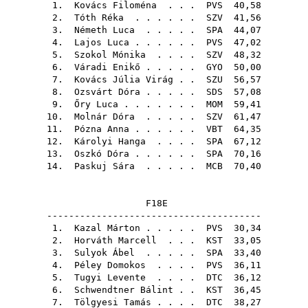
1.
Kovács Filoména
. . .
PVS
40,58
2.
Tóth Réka
. . . . . .
SZV
41,56
3.
Németh Luca
. . . . .
SPA
44,07
4.
Lajos Luca
. . . . . .
PVS
47,02
5.
Szokol Mónika
. . . .
SZV
48,32
6.
Váradi Enikő
. . . . .
GYO
50,00
7.
Kovács Júlia Virág
. .
SZU
56,57
8.
Ozsvárt Dóra
. . . . .
SDS
57,08
9.
Őry Luca
. . . . . . .
MOM
59,41
10.
Molnár Dóra
. . . . .
SZV
61,47
11.
Pózna Anna
. . . . . .
VBT
64,35
12.
Károlyi Hanga
. . . .
SPA
67,12
13.
Oszkó Dóra
. . . . . .
SPA
70,16
14.
Paskuj Sára
. . . . .
MCB
70,40
F18E
---------------------------------------
1.
Kazal Márton
. . . . .
PVS
30,34
2.
Horváth Marcell
. . .
KST
33,05
3.
Sulyok Ábel
. . . . .
SPA
33,40
4.
Péley Domokos
. . . .
PVS
36,11
5.
Tugyi Levente
. . . .
DTC
36,12
6.
Schwendtner Bálint
. .
KST
36,45
7.
Tölgyesi Tamás
. . . .
DTC
38,27