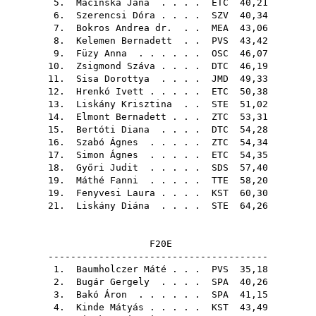
5.
Macinská Jana
. . . .
ETC
40,21
6.
Szerencsi Dóra
. . . .
SZV
40,34
7.
Bokros Andrea dr.
. .
MEA
43,06
8.
Kelemen Bernadett
. .
PVS
43,42
9.
Füzy Anna
. . . . . .
OSC
46,07
10.
Zsigmond Száva
. . . .
DTC
46,19
11.
Sisa Dorottya
. . . .
JMD
49,33
12.
Hrenkó Ivett
. . . . .
ETC
50,38
13.
Liskány Krisztina
. .
STE
51,02
14.
Elmont Bernadett
. . .
ZTC
53,31
15.
Bertóti Diana
. . . .
DTC
54,28
16.
Szabó Ágnes
. . . . .
ZTC
54,34
17.
Simon Ágnes
. . . . .
ETC
54,35
18.
Győri Judit
. . . . .
SDS
57,40
19.
Máthé Fanni
. . . . .
TTE
58,20
19.
Fenyvesi Laura
. . . .
KST
60,30
21.
Liskány Diána
. . . .
STE
64,26
F20E
---------------------------------------
1.
Baumholczer Máté
. . .
PVS
35,18
2.
Bugár Gergely
. . . .
SPA
40,26
3.
Bakó Áron
. . . . . .
SPA
41,15
4.
Kinde Mátyás
. . . . .
KST
43,49