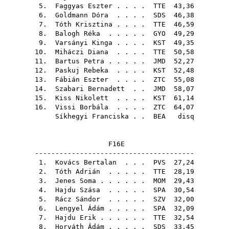
5.
Faggyas Eszter
. . . .
TTE
43,36
6.
Goldmann Dóra
. . . .
SDS
46,38
7.
Tóth Krisztina
. . . .
TTE
46,59
8.
Balogh Réka
. . . . .
GYO
49,29
9.
Varsányi Kinga
. . . .
KST
49,35
10.
Miháczi Diana
. . . .
TTE
50,58
11.
Bartus Petra
. . . . .
JMD
52,27
12.
Paskuj Rebeka
. . . .
KST
52,48
13.
Fábián Eszter
. . . .
ZTC
55,08
14.
Szabari Bernadett
. .
JMD
58,07
15.
Kiss Nikolett
. . . .
KST
61,14
16.
Vissi Borbála
. . . .
ZTC
64,07
Síkhegyi Franciska
. .
BEA
disq
F16E
---------------------------------------
1.
Kovács Bertalan
. . .
PVS
27,24
2.
Tóth Adrián
. . . . .
TTE
28,19
3.
Jenes Soma
. . . . . .
MOM
29,43
4.
Hajdu Szása
. . . . .
SPA
30,54
5.
Rácz Sándor
. . . . .
SZV
32,00
6.
Lengyel Ádám
. . . . .
SPA
32,09
7.
Hajdu Erik
. . . . . .
TTE
32,54
8.
Horváth Ádám
. . . . .
SDS
33,45