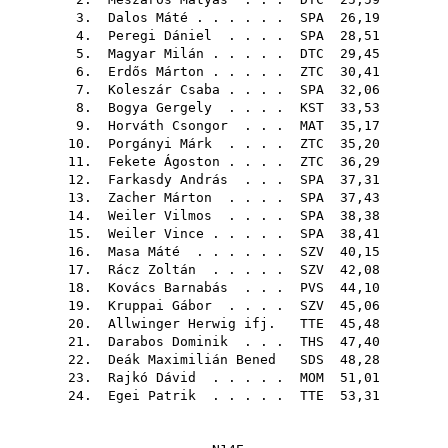
3.
Dalos Máté
. . . . . .
SPA
26,19
4.
Peregi Dániel
. . . .
SPA
28,51
5.
Magyar Milán
. . . . .
DTC
29,45
6.
Erdős Márton
. . . . .
ZTC
30,41
7.
Koleszár Csaba
. . . .
SPA
32,06
8.
Bogya Gergely
. . . .
KST
33,53
9.
Horváth Csongor
. . .
MAT
35,17
10.
Porgányi Márk
. . . .
ZTC
35,20
11.
Fekete Ágoston
. . . .
ZTC
36,29
12.
Farkasdy András
. . .
SPA
37,31
13.
Zacher Márton
. . . .
SPA
37,43
14.
Weiler Vilmos
. . . .
SPA
38,38
15.
Weiler Vince
. . . . .
SPA
38,41
16.
Masa Máté
. . . . . .
SZV
40,15
17.
Rácz Zoltán
. . . . .
SZV
42,08
18.
Kovács Barnabás
. . .
PVS
44,10
19.
Kruppai Gábor
. . . .
SZV
45,06
20.
Allwinger Herwig ifj.
TTE
45,48
21.
Darabos Dominik
. . .
THS
47,40
22.
Deák Maximilián Bened
SDS
48,28
23.
Rajkó Dávid
. . . . .
MOM
51,01
24.
Egei Patrik
. . . . .
TTE
53,31