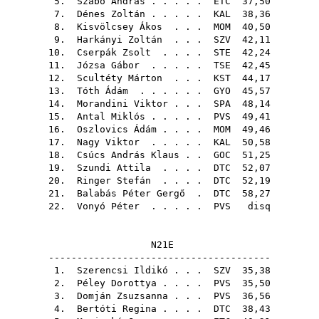
5.
Szabó András
. . . . .
ETC
37,50
7.
Dénes Zoltán
. . . . .
KAL
38,36
8.
Kisvölcsey Ákos
. . .
MOM
40,50
9.
Harkányi Zoltán
. . .
SZV
42,11
10.
Cserpák Zsolt
. . . .
STE
42,24
11.
Józsa Gábor
. . . . .
TSE
42,45
12.
Scultéty Márton
. . .
KST
44,17
13.
Tóth Ádám
. . . . . .
GYO
45,57
14.
Morandini Viktor
. . .
SPA
48,14
15.
Antal Miklós
. . . . .
PVS
49,41
16.
Oszlovics Ádám
. . . .
MOM
49,46
17.
Nagy Viktor
. . . . .
KAL
50,58
18.
Csúcs András Klaus
. .
GOC
51,25
19.
Szundi Attila
. . . .
DTC
52,07
20.
Ringer Stefán
. . . .
DTC
52,19
21.
Balabás Péter Gergő
.
DTC
58,27
22.
Vonyó Péter
. . . . .
PVS
disq
N21E
---------------------------------------
1.
Szerencsi Ildikó
. . .
SZV
35,38
2.
Péley Dorottya
. . . .
PVS
35,50
3.
Domján Zsuzsanna
. . .
PVS
36,56
4.
Bertóti Regina
. . . .
DTC
38,43