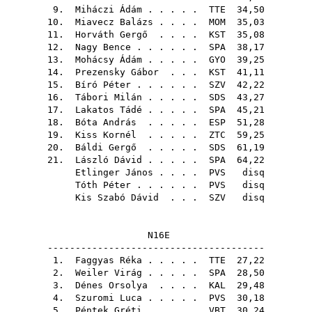
9.
Miháczi Ádám
. . . . .
TTE
34,50
10.
Miavecz Balázs
. . . .
MOM
35,03
11.
Horváth Gergő
. . . .
KST
35,08
12.
Nagy Bence
. . . . . .
SPA
38,17
13.
Mohácsy Ádám
. . . . .
GYO
39,25
14.
Prezensky Gábor
. . .
KST
41,11
15.
Bíró Péter
. . . . . .
SZV
42,22
16.
Tábori Milán
. . . . .
SDS
43,27
17.
Lakatos Tádé
. . . . .
SPA
45,21
18.
Bóta András
. . . . .
ESP
51,28
19.
Kiss Kornél
. . . . .
ZTC
59,25
20.
Báldi Gergő
. . . . .
SDS
61,19
21.
László Dávid
. . . . .
SPA
64,22
Etlinger János
. . . .
PVS
disq
Tóth Péter
. . . . . .
PVS
disq
Kis Szabó Dávid
. . .
SZV
disq
N16E
---------------------------------------
1.
Faggyas Réka
. . . . .
TTE
27,22
2.
Weiler Virág
. . . . .
SPA
28,50
3.
Dénes Orsolya
. . . .
KAL
29,48
4.
Szuromi Luca
. . . . .
PVS
30,18
5.
Péntek Gréti
. . . . .
VBT
30,24