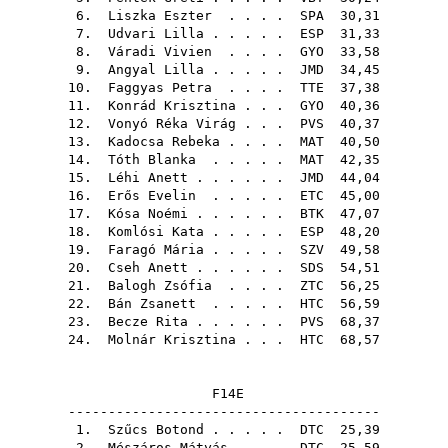
6.
Liszka Eszter
. . . .
SPA
30,31
7.
Udvari Lilla
. . . . .
ESP
31,33
8.
Váradi Vivien
. . . .
GYO
33,58
9.
Angyal Lilla
. . . . .
JMD
34,45
10.
Faggyas Petra
. . . .
TTE
37,38
11.
Konrád Krisztina
. . .
GYO
40,36
12.
Vonyó Réka Virág
. . .
PVS
40,37
13.
Kadocsa Rebeka
. . . .
MAT
40,50
14.
Tóth Blanka
. . . . .
MAT
42,35
15.
Léhi Anett
. . . . . .
JMD
44,04
16.
Erős Evelin
. . . . .
ETC
45,00
17.
Kósa Noémi
. . . . . .
BTK
47,07
18.
Komlósi Kata
. . . . .
ESP
48,20
19.
Faragó Mária
. . . . .
SZV
49,58
20.
Cseh Anett
. . . . . .
SDS
54,51
21.
Balogh Zsófia
. . . .
ZTC
56,25
22.
Bán Zsanett
. . . . .
HTC
56,59
23.
Becze Rita
. . . . . .
PVS
68,37
24.
Molnár Krisztina
. . .
HTC
68,57
F14E
---------------------------------------
1.
Szűcs Botond
. . . . .
DTC
25,39
2.
Mészáros Mátyás
. . .
DTC
25,59