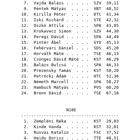
7.
Vajda Balázs
. . . . .
SZV
39,11
9.
Péntek Mátyás
. . . .
VBT
40,52
10.
Kirilla Péter
. . . .
DTC
41,34
11.
Iski Richárd
. . . . .
STE
42,32
12.
Oszkó Attila
. . . . .
SPA
43,05
13.
Krokavecz Simon
. . .
SZV
44,30
14.
Peregi Dávid
. . . . .
SPA
44,49
15.
Pintér Ábel
. . . . .
GYO
45,13
16.
Fehérvári Dániel
. . .
SDS
45,20
17.
Horváth Máté
. . . . .
TSE
46,13
18.
Csöngei Dávid Máté
. .
KST
46,29
19.
Balázs Bulcsú
. . . .
SPA
46,33
20.
Prezensky Tamás
. . .
KST
50,20
21.
Petrócki Ádám
. . . .
HTC
52,36
22.
Németh Marcell
. . . .
SPA
58,27
23.
Hambuch Mátyás
. . . .
PVS
60,20
24.
Brenn Dávid
. . . . .
TSE
67,18
N18E
---------------------------------------
1.
Zempléni Réka
. . . .
KST
29,03
2.
Kinde Vanda
. . . . .
KST
32,01
3.
Rusvai Katalin
. . . .
FSC
37,52
4.
Hajdu Dorisz
. . . . .
TTE
40,51