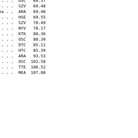
 . . .
OSC
69.37
. . . .
SZV
69.48
ea
. .
ARA
69.48
 . . .
HSE
69.55
 . . .
SZV
70.49
. . . .
NYV
78.17
 . . .
KTK
80.36
 . . .
OSC
80.39
 . . .
DTC
85.11
 . . .
HTC
85.39
 . . .
ARA
93.53
 . . .
OSC
102.58
. . .
TTE
106.52
. . . .
MEA
107.08
.02
.30
.11
.57
.38
.55
.01
.55
.31
sq
sq