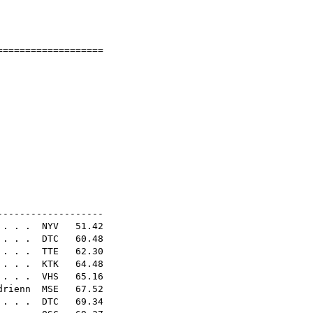
]
]
====================
jnokság
2
érsége
N21E
-------------------
. . . .
NYV
51.42
 . . .
DTC
60.48
. . . .
TTE
62.30
 . . .
KTK
64.48
 . . .
VHS
65.16
drienn
MSE
67.52
 . . .
DTC
69.34