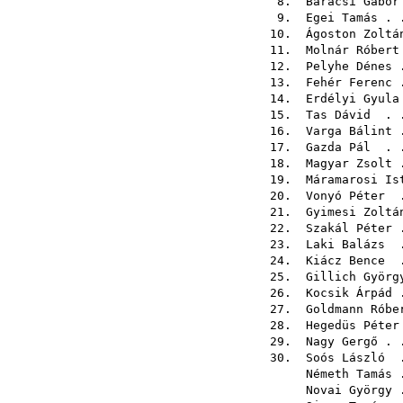
8.
Baracsi Gábor
9.
Egei Tamás
. 
10.
Ágoston Zoltá
11.
Molnár Róbert
12.
Pelyhe Dénes
.
13.
Fehér Ferenc
.
14.
Erdélyi Gyula
15.
Tas Dávid
. .
16.
Varga Bálint
.
17.
Gazda Pál
. .
18.
Magyar Zsolt
.
19.
Máramarosi Is
20.
Vonyó Péter
.
21.
Gyimesi Zoltá
22.
Szakál Péter
.
23.
Laki Balázs
.
24.
Kiácz Bence
.
25.
Gillich Györg
26.
Kocsik Árpád
.
27.
Goldmann Róbe
28.
Hegedüs Péter
29.
Nagy Gergő
. 
30.
Soós László
.
Németh Tamás
.
Novai György
.