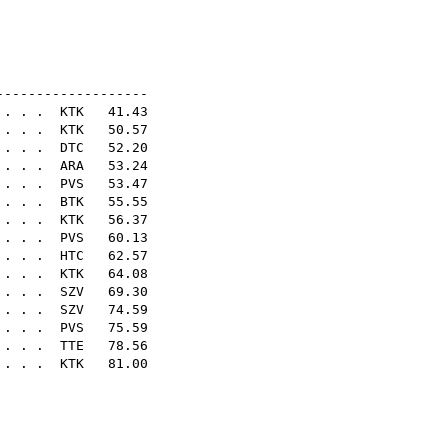
sq
sq
N20E
-------------------
 . . .
KTK
41.43
 . . .
KTK
50.57
 . . .
DTC
52.20
 . . .
ARA
53.24
. . .
PVS
53.47
 . . .
BTK
55.55
. . . .
KTK
56.37
 . . .
PVS
60.13
. . . .
HTC
62.57
 . . .
KTK
64.08
 . . .
SZV
69.30
 . . .
SZV
74.59
 . . .
PVS
75.59
 . . .
TTE
78.56
. . . .
KTK
81.00
sq
8E