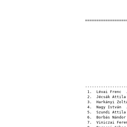
===================
Nyilt 
2002-
el
pály
pály
ellen
------------------
1.
Lévai Frenc
.
2.
Jécsák Attila
3.
Harkányi Zolt
4.
Nagy István
.
5.
Szundi Attila
6.
Borbás Nándor
7.
Viniczai Fere