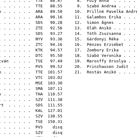
. . . . . .
TTE
88.47 8.
Füzy Anna
. . . . .
. . . . . . .
TTE
88.55 9.
Szabó Andrea
. . . 
n
. . . . . .
ARA
89.50 10.
Prillné Pavelka Andr
. . . . . .
ARA
90.16 11.
Galambos Erika
. . .
 . . . . . .
SDS
90.28 12.
Simon Ágnes
. . . .
 . . . . . .
ZTE
92.56 13.
Oláh Anikó
. . . . 
. . . . . .
SDS
93.27 14.
Tóth Zsuzsanna
. . .
 . . . . . .
NYV
93.36 15.
Gárdonyi Réka
. . .
 . . . . . .
ZTC
94.16 16.
Pénzes Erzsébet
. .
 . . . . . .
KTK
94.57 17.
Zombory Erika
. . .
 . . . . . .
DTC
95.50 18.
Szabó Veronika
. . .
tván
. . . .
TSE
97.49 19.
Marosffy Orsolya
. .
 . . . . . .
PVS
99.52 20.
Prinzhausen Judit
. 
n
. . . . . .
TTE
101.57 21.
Rostás Anikó
. . . 
 . . . . . .
VTC
103
 . . . . . .
MSE
103
 . . . . . .
SMA
107
y
. . . . . .
THA
110
 . . . . . .
SZV
111
rt
. . . . .
SDS
111
. . . . . .
KAL
127
. . . . . . .
SZV
130
 . . . . . .
TSE
150
 . . . . . .
PVS
di
 . . . . . .
SZV
di