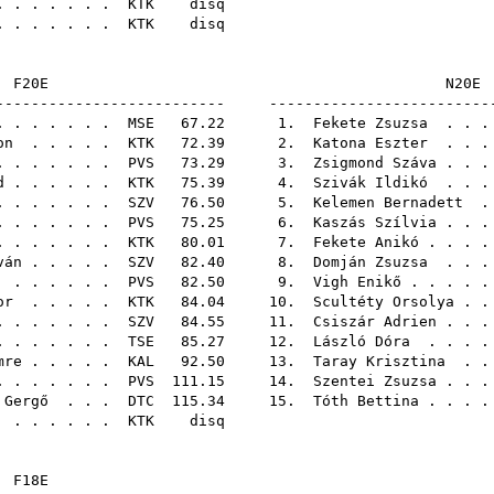
 . . . . . .
KTK
di
 . . . . . .
KTK
di
F20E
-------------------------- -------------------------
 . . . . . .
MSE
67.22 1.
Fekete Zsuzsa
. . .
on
. . . . .
KTK
72.39 2.
Katona Eszter
. . .
 . . . . . .
PVS
73.29 3.
Zsigmond Száva
. . .
d
. . . . . .
KTK
75.39 4.
Szivák Ildikó
. . .
. . . . . . .
SZV
76.50 5.
Kelemen Bernadett
. 
 . . . . . .
PVS
75.25 6.
Kaszás Szílvia
. . .
 . . . . . .
KTK
80.01 7.
Fekete Anikó
. . . 
ván
. . . . .
SZV
82.40 8.
Domján Zsuzsa
. . .
. . . . . .
PVS
82.50 9.
Vigh Enikő
. . . . 
or
. . . . .
KTK
84.04 10.
Scultéty Orsolya
. .
 . . . . . .
SZV
84.55 11.
Csiszár Adrien
. . .
 . . . . . .
TSE
85.27 12.
László Dóra
. . . .
mre
. . . . .
KAL
92.50 13.
Taray Krisztina
. .
 . . . . . .
PVS
111.15 14.
Szentei Zsuzsa
. . .
 Gergő
. . .
DTC
115.34 15.
Tóth Bettina
. . . 
. . . . . .
KTK
di
F1