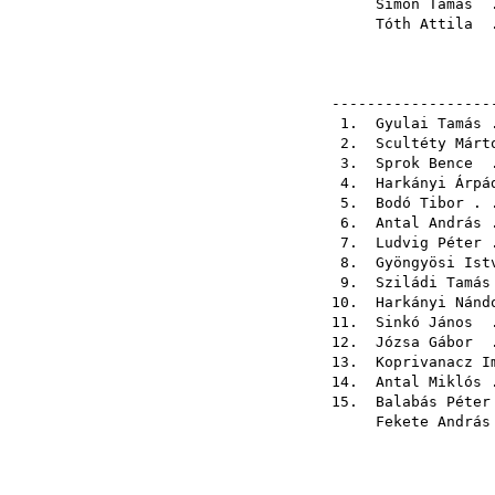
Simon Tamás
.
Tóth Attila
.
------------------
1.
Gyulai Tamás
.
2.
Scultéty Márt
3.
Sprok Bence
.
4.
Harkányi Árpá
5.
Bodó Tibor
. 
6.
Antal András
.
7.
Ludvig Péter
.
8.
Gyöngyösi Ist
9.
Sziládi Tamás
10.
Harkányi Nánd
11.
Sinkó János
.
12.
Józsa Gábor
.
13.
Koprivanacz I
14.
Antal Miklós
.
15.
Balabás Péter
Fekete András