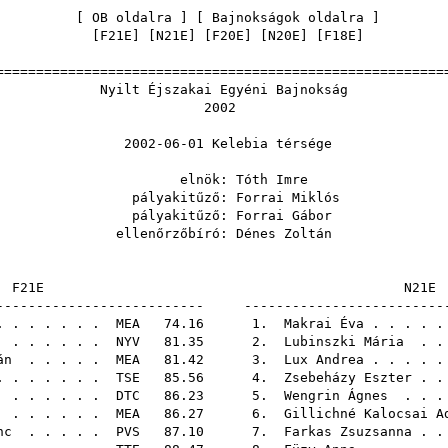
[
OB oldalra
] [
Bajnokságok oldalra
[
F21E
] [
N21E
] [
F20E
] [
N20E
] [
F18E
======================================================
Éjszakai Egyéni Ba
200
06-01 Kelebia t
nök:
Tóth Imre
akitűző:
Forrai Miklós
akitűző:
Forrai Gábor
őrzőbíró:
Dénes Zoltán
F21E
-------------------------- -------------------------
 . . . . . .
MEA
74.16 1.
Makrai Éva
. . . . 
. . . . . .
NYV
81.35 2.
Lubinszki Mária
. .
án
. . . . .
MEA
81.42 3.
Lux Andrea
. . . . 
 . . . . . .
TSE
85.56 4.
Zsebeházy Eszter
. .
. . . . . .
DTC
86.23 5.
Wengrin Ágnes
. . .
. . . . . .
MEA
86.27 6.
Gillichné Kalocsai A
nc
. . . . .
PVS
87.10 7.
Farkas Zsuzsanna
. .