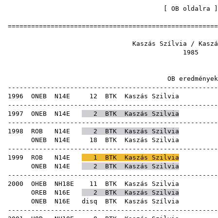
[
OB oldalra
=====================================================
Kaszás Szílvia / 
19
OB ered
-----------------------------------------------------
1996
ONEB
N14E
12
BTK
Kaszá
-----------------------------------------------------
1997
ONEB
N14E
2
BTK
Kaszás Szilvia
-----------------------------------------------------
1998
ROB
N14E
2
BTK
Kaszás Szilvia
ONEB
N14E
18
BTK
Kaszá
-----------------------------------------------------
1999
ROB
N14E
1
BTK
Kaszás Szilvia
ONEB
N14E
2
BTK
Kaszás Szilvia
-----------------------------------------------------
2000
OHEB
NH18E
11
BTK
Kaszá
OREB
N16E
2
BTK
Kaszás Szilvia
ONEB
N16E
disq
BTK
Kaszá
-----------------------------------------------------