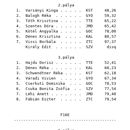
2.pálya
1.
Varsányi Kinga
. . . . .
KST
48,26
2.
Balogh Réka
. . . . . .
GYO
59,32
3.
Tóth Krisztina
. . . . .
TTE
65,22
4.
Szentes Dóra
. . . . . .
JMD
65,42
5.
Kötél Angyalka
. . . . .
GOC
78,00
6.
Dénes Krisztina
. . . .
KAL
80,57
7.
Vissi Borbála
. . . . .
ZTC
97,37
Király Edit
. . . . . .
SZV
disq
3.pálya
1.
Hajdu Dorisz
. . . . . .
TTE
52,41
2.
Dénes Réka
. . . . . . .
KAL
60,23
3.
Schwendtner Réka
. . . .
KST
62,18
4.
Váradi Vivien
. . . . .
GYO
67,34
5.
Cserkuti Dominika
. . .
GOC
70,53
6.
Csuka Bonita Zsófia
. .
SZV
77,54
7.
Léhi Anett
. . . . . . .
JMD
79,40
8.
Fábián Eszter
. . . . .
ZTC
79,54
F16E
--------------------------------------------