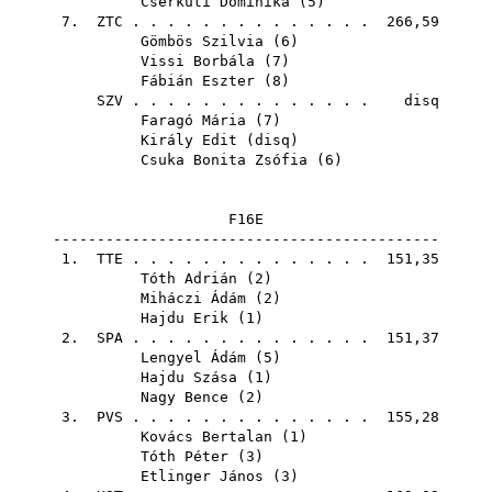
Cserkuti Dominika
(
5
)
7.
ZTC
. . . . . . . . . . . . . . 266,59
Gömbös Szilvia
(
6
)
Vissi Borbála
(
7
)
Fábián Eszter
(
8
)
SZV
. . . . . . . . . . . . . . disq
Faragó Mária
(
7
)
Király Edit
(
disq
)
Csuka Bonita Zsófia
(
6
)
F16E
--------------------------------------------
1.
TTE
. . . . . . . . . . . . . . 151,35
Tóth Adrián
(
2
)
Miháczi Ádám
(
2
)
Hajdu Erik
(
1
)
2.
SPA
. . . . . . . . . . . . . . 151,37
Lengyel Ádám
(
5
)
Hajdu Szása
(
1
)
Nagy Bence
(
2
)
3.
PVS
. . . . . . . . . . . . . . 155,28
Kovács Bertalan
(
1
)
Tóth Péter
(
3
)
Etlinger János
(
3
)