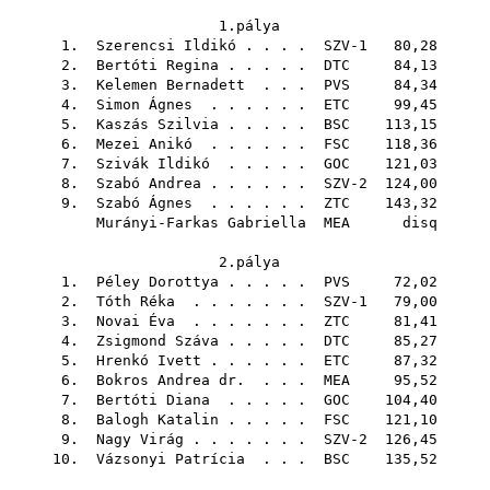
1.pálya
1.
Szerencsi Ildikó
. . . . SZV-1 80,28
2.
Bertóti Regina
. . . . .
DTC
84,13
3.
Kelemen Bernadett
. . .
PVS
84,34
4.
Simon Ágnes
. . . . . .
ETC
99,45
5.
Kaszás Szilvia
. . . . .
BSC
113,15
6.
Mezei Anikó
. . . . . .
FSC
118,36
7.
Szivák Ildikó
. . . . .
GOC
121,03
8.
Szabó Andrea
. . . . . . SZV-2 124,00
9.
Szabó Ágnes
. . . . . .
ZTC
143,32
Murányi-Farkas Gabriella
MEA
disq
2.pálya
1.
Péley Dorottya
. . . . .
PVS
72,02
2.
Tóth Réka
. . . . . . . SZV-1 79,00
3.
Novai Éva
. . . . . . .
ZTC
81,41
4.
Zsigmond Száva
. . . . .
DTC
85,27
5.
Hrenkó Ivett
. . . . . .
ETC
87,32
6.
Bokros Andrea dr.
. . .
MEA
95,52
7.
Bertóti Diana
. . . . .
GOC
104,40
8.
Balogh Katalin
. . . . .
FSC
121,10
9.
Nagy Virág
. . . . . . . SZV-2 126,45
10.
Vázsonyi Patrícia
. . .
BSC
135,52