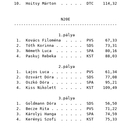
10.
Hoitsy Márton
. . . . .
DTC
114,32
N20E
--------------------------------------------
1.pálya
1.
Kovács Filoména
. . . .
PVS
67,33
2.
Tóth Korinna
. . . . . .
SDS
73,31
3.
Németh Luca
. . . . . .
SPA
80,16
4.
Paskuj Rebeka
. . . . .
KST
88,03
2.pálya
1.
Lajos Luca
. . . . . . .
PVS
61,34
2.
Ozsvárt Dóra
. . . . . .
SDS
77,08
3.
Oszkó Dóra
. . . . . . .
SPA
95,21
4.
Kiss Nikolett
. . . . .
KST
109,49
3.pálya
1.
Goldmann Dóra
. . . . .
SDS
56,50
2.
Becze Rita
. . . . . . .
PVS
71,22
3.
Károlyi Hanga
. . . . .
SPA
74,59
4.
Kerényi Szofi
. . . . .
KST
75,33