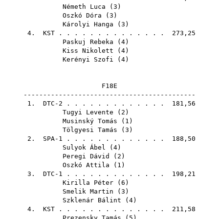
Németh Luca
(
3
)
Oszkó Dóra
(
3
)
Károlyi Hanga
(
3
)
4.
KST
. . . . . . . . . . . . . . 273,25
Paskuj Rebeka
(
4
)
Kiss Nikolett
(
4
)
Kerényi Szofi
(
4
)
F18E
--------------------------------------------
1. DTC-2 . . . . . . . . . . . . . 181,56
Tugyi Levente
(
2
)
Musinský Tomás
(
1
)
Tölgyesi Tamás
(
3
)
2. SPA-1 . . . . . . . . . . . . . 188,50
Sulyok Ábel
(
4
)
Peregi Dávid
(
2
)
Oszkó Attila
(
1
)
3. DTC-1 . . . . . . . . . . . . . 198,21
Kirilla Péter
(
6
)
Smelik Martin
(
3
)
Szklenár Bálint
(
4
)
4.
KST
. . . . . . . . . . . . . . 211,58
Prezensky Tamás
(
5
)