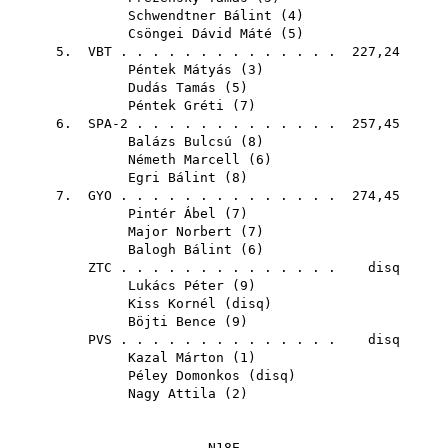
Schwendtner Bálint
(
4
)
Csöngei Dávid Máté
(
5
)
5.
VBT
. . . . . . . . . . . . . . 227,24
Péntek Mátyás
(
3
)
Dudás Tamás
(
5
)
Péntek Gréti
(
7
)
6. SPA-2 . . . . . . . . . . . . . 257,45
Balázs Bulcsú
(
8
)
Németh Marcell
(
6
)
Egri Bálint
(
8
)
7.
GYO
. . . . . . . . . . . . . . 274,45
Pintér Ábel
(
7
)
Major Norbert
(
7
)
Balogh Bálint
(
6
)
ZTC
. . . . . . . . . . . . . . disq
Lukács Péter
(
9
)
Kiss Kornél
(
disq
)
Böjti Bence
(
9
)
PVS
. . . . . . . . . . . . . . disq
Kazal Márton
(
1
)
Péley Domonkos
(
disq
)
Nagy Attila
(
2
)
N18E