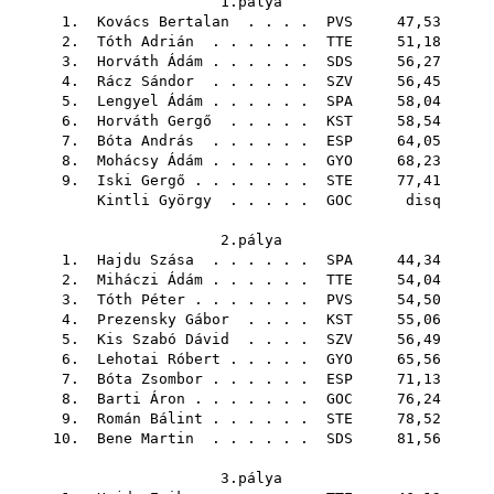
1.pálya
1.
Kovács Bertalan
. . . .
PVS
47,53
2.
Tóth Adrián
. . . . . .
TTE
51,18
3.
Horváth Ádám
. . . . . .
SDS
56,27
4.
Rácz Sándor
. . . . . .
SZV
56,45
5.
Lengyel Ádám
. . . . . .
SPA
58,04
6.
Horváth Gergő
. . . . .
KST
58,54
7.
Bóta András
. . . . . .
ESP
64,05
8.
Mohácsy Ádám
. . . . . .
GYO
68,23
9.
Iski Gergő
. . . . . . .
STE
77,41
Kintli György
. . . . .
GOC
disq
2.pálya
1.
Hajdu Szása
. . . . . .
SPA
44,34
2.
Miháczi Ádám
. . . . . .
TTE
54,04
3.
Tóth Péter
. . . . . . .
PVS
54,50
4.
Prezensky Gábor
. . . .
KST
55,06
5.
Kis Szabó Dávid
. . . .
SZV
56,49
6.
Lehotai Róbert
. . . . .
GYO
65,56
7.
Bóta Zsombor
. . . . . .
ESP
71,13
8.
Barti Áron
. . . . . . .
GOC
76,24
9.
Román Bálint
. . . . . .
STE
78,52
10.
Bene Martin
. . . . . .
SDS
81,56
3.pálya