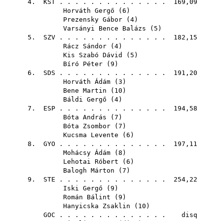
4.
KST
. . . . . . . . . . . . . . 169,09
Horváth Gergő
(
6
)
Prezensky Gábor
(
4
)
Varsányi Bence Balázs
(
5
)
5.
SZV
. . . . . . . . . . . . . . 182,15
Rácz Sándor
(
4
)
Kis Szabó Dávid
(
5
)
Bíró Péter
(
9
)
6.
SDS
. . . . . . . . . . . . . . 191,20
Horváth Ádám
(
3
)
Bene Martin
(
10
)
Báldi Gergő
(
4
)
7.
ESP
. . . . . . . . . . . . . . 194,58
Bóta András
(
7
)
Bóta Zsombor
(
7
)
Kucsma Levente
(
6
)
8.
GYO
. . . . . . . . . . . . . . 197,11
Mohácsy Ádám
(
8
)
Lehotai Róbert
(
6
)
Balogh Márton
(
7
)
9.
STE
. . . . . . . . . . . . . . 254,22
Iski Gergő
(
9
)
Román Bálint
(
9
)
Hanyicska Zsaklin
(
10
)
GOC
. . . . . . . . . . . . . . disq