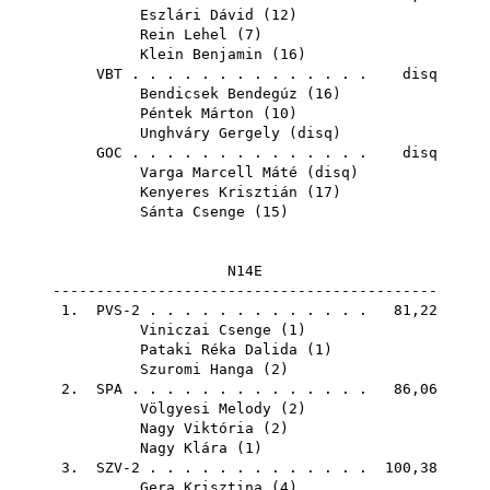
Eszlári Dávid
(
12
)
Rein Lehel
(
7
)
Klein Benjamin
(
16
)
VBT
. . . . . . . . . . . . . . disq
Bendicsek Bendegúz
(
16
)
Péntek Márton
(
10
)
Unghváry Gergely
(
disq
)
GOC
. . . . . . . . . . . . . . disq
Varga Marcell Máté
(
disq
)
Kenyeres Krisztián
(
17
)
Sánta Csenge
(
15
)
N14E
--------------------------------------------
1. PVS-2 . . . . . . . . . . . . . 81,22
Viniczai Csenge
(
1
)
Pataki Réka Dalida
(
1
)
Szuromi Hanga
(
2
)
2.
SPA
. . . . . . . . . . . . . . 86,06
Völgyesi Melody
(
2
)
Nagy Viktória
(
2
)
Nagy Klára
(
1
)
3. SZV-2 . . . . . . . . . . . . . 100,38
Gera Krisztina
(
4
)