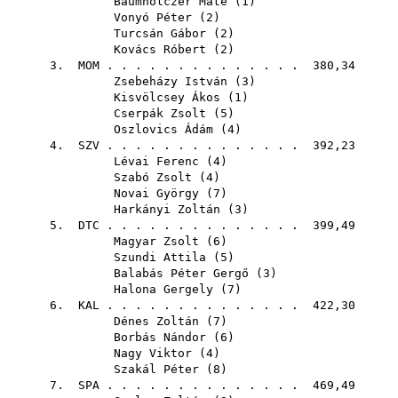
Baumholczer Máté
(
1
)
Vonyó Péter
(
2
)
Turcsán Gábor
(
2
)
Kovács Róbert
(
2
)
3.
MOM
. . . . . . . . . . . . . . 380,34
Zsebeházy István
(
3
)
Kisvölcsey Ákos
(
1
)
Cserpák Zsolt
(
5
)
Oszlovics Ádám
(
4
)
4.
SZV
. . . . . . . . . . . . . . 392,23
Lévai Ferenc
(
4
)
Szabó Zsolt
(
4
)
Novai György
(
7
)
Harkányi Zoltán
(
3
)
5.
DTC
. . . . . . . . . . . . . . 399,49
Magyar Zsolt
(
6
)
Szundi Attila
(
5
)
Balabás Péter Gergő
(
3
)
Halona Gergely
(
7
)
6.
KAL
. . . . . . . . . . . . . . 422,30
Dénes Zoltán
(
7
)
Borbás Nándor
(
6
)
Nagy Viktor
(
4
)
Szakál Péter
(
8
)
7.
SPA
. . . . . . . . . . . . . . 469,49