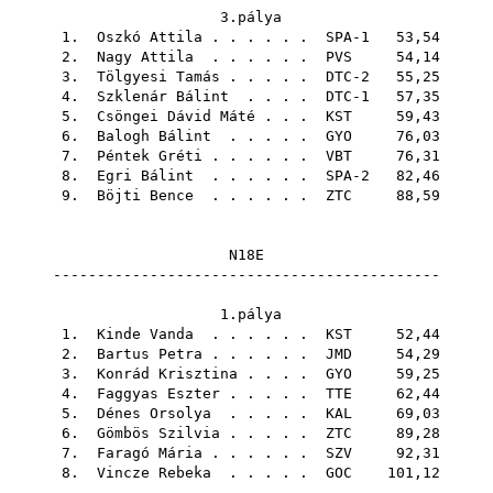
3.pálya
1.
Oszkó Attila
. . . . . . SPA-1 53,54
2.
Nagy Attila
. . . . . .
PVS
54,14
3.
Tölgyesi Tamás
. . . . . DTC-2 55,25
4.
Szklenár Bálint
. . . . DTC-1 57,35
5.
Csöngei Dávid Máté
. . .
KST
59,43
6.
Balogh Bálint
. . . . .
GYO
76,03
7.
Péntek Gréti
. . . . . .
VBT
76,31
8.
Egri Bálint
. . . . . . SPA-2 82,46
9.
Böjti Bence
. . . . . .
ZTC
88,59
N18E
--------------------------------------------
1.pálya
1.
Kinde Vanda
. . . . . .
KST
52,44
2.
Bartus Petra
. . . . . .
JMD
54,29
3.
Konrád Krisztina
. . . .
GYO
59,25
4.
Faggyas Eszter
. . . . .
TTE
62,44
5.
Dénes Orsolya
. . . . .
KAL
69,03
6.
Gömbös Szilvia
. . . . .
ZTC
89,28
7.
Faragó Mária
. . . . . .
SZV
92,31
8.
Vincze Rebeka
. . . . .
GOC
101,12