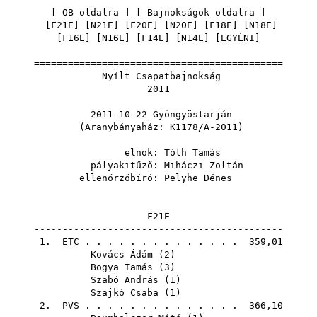
[
OB oldalra
] [
Bajnokságok oldalra
]
[
F21E
] [
N21E
] [
F20E
] [
N20E
] [
F18E
] [
N18E
]
[
F16E
] [
N16E
] [
F14E
] [
N14E
] [
EGYÉNI
]
============================================
Nyílt Csapatbajnokság
2011
2011-10-22 Gyöngyöstarján
(Aranybányaház: K1178/A-2011)
elnök:
Tóth Tamás
pályakitűző:
Miháczi Zoltán
ellenőrzőbíró:
Pelyhe Dénes
F21E
--------------------------------------------
1.
ETC
. . . . . . . . . . . . . . 359,01
Kovács Ádám
(
2
)
Bogya Tamás
(
3
)
Szabó András
(
1
)
Szajkó Csaba
(
1
)
2.
PVS
. . . . . . . . . . . . . . 366,10