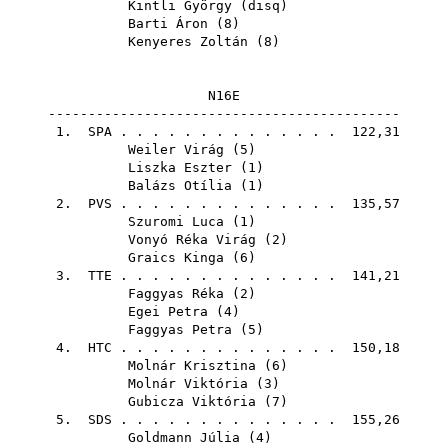
Kintli György
(
disq
)
Barti Áron
(
8
)
Kenyeres Zoltán
(
8
)
N16E
--------------------------------------------
1.
SPA
. . . . . . . . . . . . . . 122,31
Weiler Virág
(
5
)
Liszka Eszter
(
1
)
Balázs Otília
(
1
)
2.
PVS
. . . . . . . . . . . . . . 135,57
Szuromi Luca
(
1
)
Vonyó Réka Virág
(
2
)
Graics Kinga
(
6
)
3.
TTE
. . . . . . . . . . . . . . 141,21
Faggyas Réka
(
2
)
Egei Petra
(
4
)
Faggyas Petra
(
5
)
4.
HTC
. . . . . . . . . . . . . . 150,18
Molnár Krisztina
(
6
)
Molnár Viktória
(
3
)
Gubicza Viktória
(
7
)
5.
SDS
. . . . . . . . . . . . . . 155,26
Goldmann Júlia
(
4
)