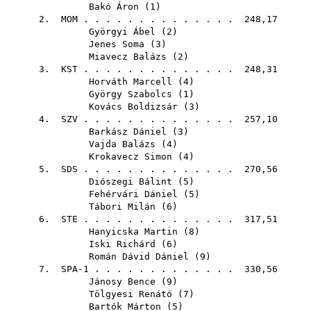
Bakó Áron
(
1
)
2.
MOM
. . . . . . . . . . . . . . 248,17
Györgyi Ábel
(
2
)
Jenes Soma
(
3
)
Miavecz Balázs
(
2
)
3.
KST
. . . . . . . . . . . . . . 248,31
Horváth Marcell
(
4
)
György Szabolcs
(
1
)
Kovács Boldizsár
(
3
)
4.
SZV
. . . . . . . . . . . . . . 257,10
Barkász Dániel
(
3
)
Vajda Balázs
(
4
)
Krokavecz Simon
(
4
)
5.
SDS
. . . . . . . . . . . . . . 270,56
Diószegi Bálint
(
5
)
Fehérvári Dániel
(
5
)
Tábori Milán
(
6
)
6.
STE
. . . . . . . . . . . . . . 317,51
Hanyicska Martin
(
8
)
Iski Richárd
(
6
)
Román Dávid Dániel
(
9
)
7. SPA-1 . . . . . . . . . . . . . 330,56
Jánosy Bence
(
9
)
Tölgyesi Renátó
(
7
)
Bartók Márton
(
5
)