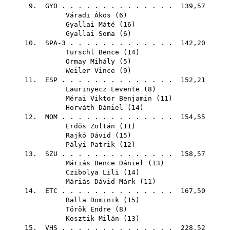
9.
GYO
. . . . . . . . . . . . . . 139,57
Váradi Ákos
(
6
)
Gyallai Máté
(
16
)
Gyallai Soma
(
6
)
10. SPA-3 . . . . . . . . . . . . . 142,20
Turschl Bence
(
14
)
Ormay Mihály
(
5
)
Weiler Vince
(
9
)
11.
ESP
. . . . . . . . . . . . . . 152,21
Laurinyecz Levente
(
8
)
Mérai Viktor Benjamin
(
11
)
Horváth Dániel
(
14
)
12.
MOM
. . . . . . . . . . . . . . 154,55
Erdős Zoltán
(
11
)
Rajkó Dávid
(
15
)
Pályi Patrik
(
12
)
13.
SZU
. . . . . . . . . . . . . . 158,57
Máriás Bence Dániel
(
13
)
Czibolya Lili
(
14
)
Máriás Dávid Márk
(
11
)
14.
ETC
. . . . . . . . . . . . . . 167,50
Balla Dominik
(
15
)
Török Endre
(
8
)
Kosztik Milán
(
13
)
15.
VHS
. . . . . . . . . . . . . . 228,52