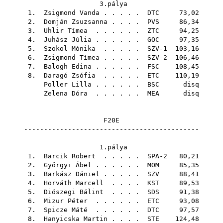
3.pálya
1.
Zsigmond Vanda
. . . . .
DTC
73,02
2.
Domján Zsuzsanna
. . . .
PVS
86,34
3.
Uhlir Tímea
. . . . . .
ZTC
94,25
4.
Juhász Júlia
. . . . . .
GOC
97,35
5.
Szokol Mónika
. . . . . SZV-1 103,16
6.
Zsigmond Tímea
. . . . . SZV-2 106,46
7.
Balogh Edina
. . . . . .
FSC
108,45
8.
Daragó Zsófia
. . . . .
ETC
110,19
Poller Lilla
. . . . . .
BSC
disq
Zelena Dóra
. . . . . .
MEA
disq
F20E
--------------------------------------------
1.pálya
1.
Barcik Robert
. . . . . SPA-2 80,21
2.
Györgyi Ábel
. . . . . .
MOM
85,35
3.
Barkász Dániel
. . . . .
SZV
88,41
4.
Horváth Marcell
. . . .
KST
89,53
5.
Diószegi Bálint
. . . .
SDS
91,38
6.
Mizur Péter
. . . . . .
ETC
93,08
7.
Spicze Máté
. . . . . .
DTC
97,57
8.
Hanyicska Martin
. . . .
STE
124,48