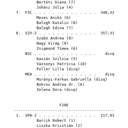
Bertóti Diana
(
7
)
Juhász Júlia
(
4
)
7.
FSC
. . . . . . . . . . . . . . 348,31
Mezei Anikó
(
6
)
Balogh Katalin
(
8
)
Balogh Edina
(
7
)
8. SZV-2 . . . . . . . . . . . . . 357,31
Szabó Andrea
(
8
)
Nagy Virág
(
9
)
Zsigmond Tímea
(
6
)
BSC
. . . . . . . . . . . . . . disq
Kaszás Szilvia
(
5
)
Vázsonyi Patrícia
(
10
)
Poller Lilla
(
disq
)
MEA
. . . . . . . . . . . . . . disq
Murányi-Farkas Gabriella
(
disq
)
Bokros Andrea dr.
(
6
)
Zelena Dóra
(
disq
)
F20E
--------------------------------------------
1. SPA-2 . . . . . . . . . . . . . 217,43
Barcik Robert
(
1
)
Liszka Krisztián
(
2
)