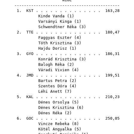
--------------------------------------------
1.
KST
. . . . . . . . . . . . . . 163,28
Kinde Vanda
(
1
)
Varsányi Kinga
(
1
)
Schwendtner Réka
(
3
)
2.
TTE
. . . . . . . . . . . . . . 180,47
Faggyas Eszter
(
4
)
Tóth Krisztina
(
3
)
Hajdu Dorisz
(
1
)
3.
GYO
. . . . . . . . . . . . . . 186,31
Konrád Krisztina
(
3
)
Balogh Réka
(
2
)
Váradi Vivien
(
4
)
4.
JMD
. . . . . . . . . . . . . . 199,51
Bartus Petra
(
2
)
Szentes Dóra
(
4
)
Léhi Anett
(
7
)
5.
KAL
. . . . . . . . . . . . . . 210,23
Dénes Orsolya
(
5
)
Dénes Krisztina
(
6
)
Dénes Réka
(
2
)
6.
GOC
. . . . . . . . . . . . . . 250,05
Vincze Rebeka
(
8
)
Kötél Angyalka
(
5
)