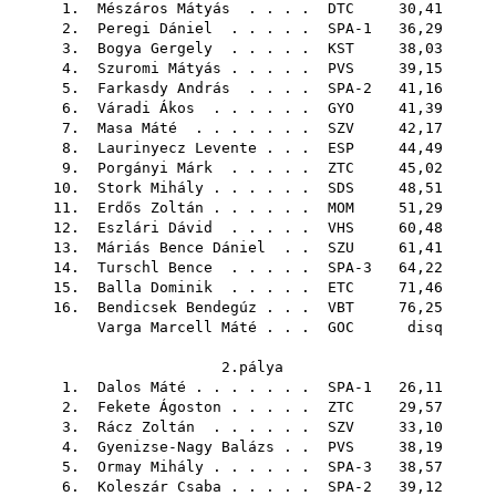
1.
Mészáros Mátyás
. . . .
DTC
30,41
2.
Peregi Dániel
. . . . . SPA-1 36,29
3.
Bogya Gergely
. . . . .
KST
38,03
4.
Szuromi Mátyás
. . . . .
PVS
39,15
5.
Farkasdy András
. . . . SPA-2 41,16
6.
Váradi Ákos
. . . . . .
GYO
41,39
7.
Masa Máté
. . . . . . .
SZV
42,17
8.
Laurinyecz Levente
. . .
ESP
44,49
9.
Porgányi Márk
. . . . .
ZTC
45,02
10.
Stork Mihály
. . . . . .
SDS
48,51
11.
Erdős Zoltán
. . . . . .
MOM
51,29
12.
Eszlári Dávid
. . . . .
VHS
60,48
13.
Máriás Bence Dániel
. .
SZU
61,41
14.
Turschl Bence
. . . . . SPA-3 64,22
15.
Balla Dominik
. . . . .
ETC
71,46
16.
Bendicsek Bendegúz
. . .
VBT
76,25
Varga Marcell Máté
. . .
GOC
disq
2.pálya
1.
Dalos Máté
. . . . . . . SPA-1 26,11
2.
Fekete Ágoston
. . . . .
ZTC
29,57
3.
Rácz Zoltán
. . . . . .
SZV
33,10
4.
Gyenizse-Nagy Balázs
. .
PVS
38,19
5.
Ormay Mihály
. . . . . . SPA-3 38,57
6.
Koleszár Csaba
. . . . . SPA-2 39,12