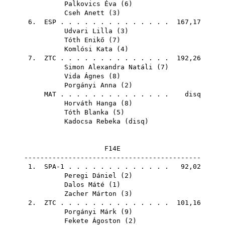
Palkovics Éva
(
6
)
Cseh Anett
(
3
)
6.
ESP
. . . . . . . . . . . . . . 167,17
Udvari Lilla
(
3
)
Tóth Enikő
(
7
)
Komlósi Kata
(
4
)
7.
ZTC
. . . . . . . . . . . . . . 192,26
Simon Alexandra Natáli
(
7
)
Vida Ágnes
(
8
)
Porgányi Anna
(
2
)
MAT
. . . . . . . . . . . . . . disq
Horváth Hanga
(
8
)
Tóth Blanka
(
5
)
Kadocsa Rebeka
(
disq
)
F14E
--------------------------------------------
1. SPA-1 . . . . . . . . . . . . . 92,02
Peregi Dániel
(
2
)
Dalos Máté
(
1
)
Zacher Márton
(
3
)
2.
ZTC
. . . . . . . . . . . . . . 101,16
Porgányi Márk
(
9
)
Fekete Ágoston
(
2
)