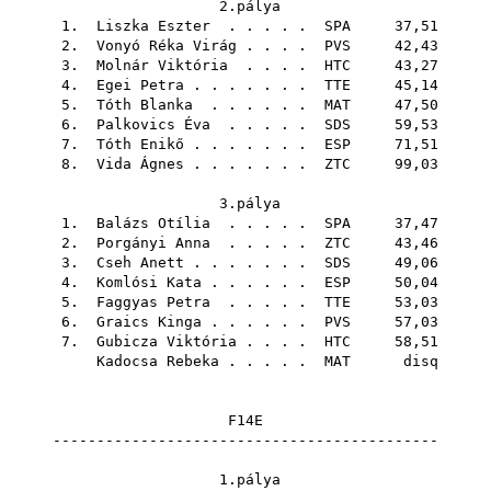
2.pálya
1.
Liszka Eszter
. . . . .
SPA
37,51
2.
Vonyó Réka Virág
. . . .
PVS
42,43
3.
Molnár Viktória
. . . .
HTC
43,27
4.
Egei Petra
. . . . . . .
TTE
45,14
5.
Tóth Blanka
. . . . . .
MAT
47,50
6.
Palkovics Éva
. . . . .
SDS
59,53
7.
Tóth Enikő
. . . . . . .
ESP
71,51
8.
Vida Ágnes
. . . . . . .
ZTC
99,03
3.pálya
1.
Balázs Otília
. . . . .
SPA
37,47
2.
Porgányi Anna
. . . . .
ZTC
43,46
3.
Cseh Anett
. . . . . . .
SDS
49,06
4.
Komlósi Kata
. . . . . .
ESP
50,04
5.
Faggyas Petra
. . . . .
TTE
53,03
6.
Graics Kinga
. . . . . .
PVS
57,03
7.
Gubicza Viktória
. . . .
HTC
58,51
Kadocsa Rebeka
. . . . .
MAT
disq
F14E
--------------------------------------------
1.pálya