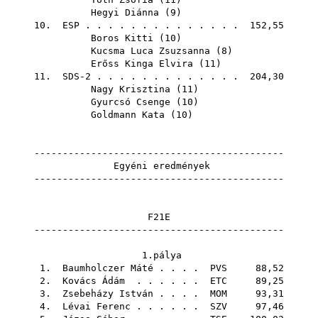
Hegyi Diánna
(
9
)
10.
ESP
. . . . . . . . . . . . . . 152,55
Boros Kitti
(
10
)
Kucsma Luca Zsuzsanna
(
8
)
Erőss Kinga Elvira
(
11
)
11. SDS-2 . . . . . . . . . . . . . 204,30
Nagy Krisztina
(
11
)
Gyurcsó Csenge
(
10
)
Goldmann Kata
(
10
)
--------------------------------------------
Egyéni eredmények
--------------------------------------------
F21E
--------------------------------------------
1.pálya
1.
Baumholczer Máté
. . . .
PVS
88,52
2.
Kovács Ádám
. . . . . .
ETC
89,25
3.
Zsebeházy István
. . . .
MOM
93,31
4.
Lévai Ferenc
. . . . . .
SZV
97,46