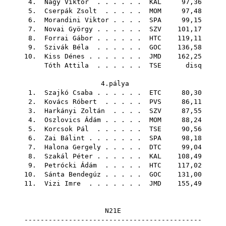
4.
Nagy Viktor
. . . . . .
KAL
97,36
5.
Cserpák Zsolt
. . . . .
MOM
97,48
6.
Morandini Viktor
. . . .
SPA
99,15
7.
Novai György
. . . . . .
SZV
101,17
8.
Forrai Gábor
. . . . . .
HTC
119,11
9.
Szivák Béla
. . . . . .
GOC
136,58
10.
Kiss Dénes
. . . . . . .
JMD
162,25
Tóth Attila
. . . . . .
TSE
disq
4.pálya
1.
Szajkó Csaba
. . . . . .
ETC
80,30
2.
Kovács Róbert
. . . . .
PVS
86,11
3.
Harkányi Zoltán
. . . .
SZV
87,55
4.
Oszlovics Ádám
. . . . .
MOM
88,24
5.
Korcsok Pál
. . . . . .
TSE
90,56
6.
Zai Bálint
. . . . . . .
SPA
98,18
7.
Halona Gergely
. . . . .
DTC
99,04
8.
Szakál Péter
. . . . . .
KAL
108,49
9.
Petrócki Ádám
. . . . .
HTC
117,02
10.
Sánta Bendegúz
. . . . .
GOC
131,00
11.
Vizi Imre
. . . . . . .
JMD
155,49
N21E
--------------------------------------------