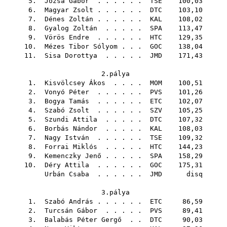
5.
Józsa Gábor
. . . . . .
TSE
100,03
6.
Magyar Zsolt
. . . . . .
DTC
103,10
7.
Dénes Zoltán
. . . . . .
KAL
108,02
8.
Gyalog Zoltán
. . . . .
SPA
113,47
9.
Vörös Endre
. . . . . .
HTC
129,35
10.
Mézes Tibor Sólyom
. . .
GOC
138,04
11.
Sisa Dorottya
. . . . .
JMD
171,43
2.pálya
1.
Kisvölcsey Ákos
. . . .
MOM
100,51
2.
Vonyó Péter
. . . . . .
PVS
101,26
3.
Bogya Tamás
. . . . . .
ETC
102,07
4.
Szabó Zsolt
. . . . . .
SZV
105,25
5.
Szundi Attila
. . . . .
DTC
107,32
6.
Borbás Nándor
. . . . .
KAL
108,03
7.
Nagy István
. . . . . .
TSE
109,32
8.
Forrai Miklós
. . . . .
HTC
144,23
9.
Kemenczky Jenő
. . . . .
SPA
158,29
10.
Déry Attila
. . . . . .
GOC
175,31
Urbán Csaba
. . . . . .
JMD
disq
3.pálya
1.
Szabó András
. . . . . .
ETC
86,59
2.
Turcsán Gábor
. . . . .
PVS
89,41
3.
Balabás Péter Gergő
. .
DTC
90,03