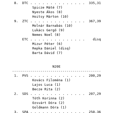
8.
DTC
. . . . . . . . . . . . . . 335,31
Spicze Máté
(
7
)
Nyeste Ákos
(
8
)
Hoitsy Márton
(
10
)
9.
ZTC
. . . . . . . . . . . . . . 367,39
Molnár Barnabás
(
10
)
Lukács Gergő
(
9
)
Nemes Noel
(
8
)
ETC
. . . . . . . . . . . . . . disq
Mizur Péter
(
6
)
Repka Dániel
(
disq
)
Barta Dávid
(
7
)
N20E
--------------------------------------------
1.
PVS
. . . . . . . . . . . . . . 200,29
Kovács Filoména
(
1
)
Lajos Luca
(
1
)
Becze Rita
(
2
)
2.
SDS
. . . . . . . . . . . . . . 207,29
Tóth Korinna
(
2
)
Ozsvárt Dóra
(
2
)
Goldmann Dóra
(
1
)
3.
SPA
. . . . . . . . . . . . . . 250,36