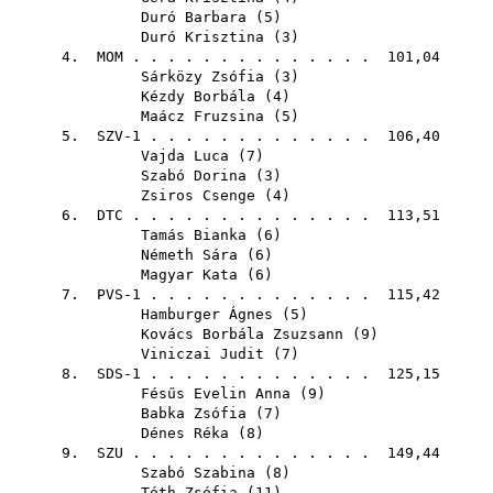
Duró Barbara
(
5
)
Duró Krisztina
(
3
)
4.
MOM
. . . . . . . . . . . . . . 101,04
Sárközy Zsófia
(
3
)
Kézdy Borbála
(
4
)
Maácz Fruzsina
(
5
)
5. SZV-1 . . . . . . . . . . . . . 106,40
Vajda Luca
(
7
)
Szabó Dorina
(
3
)
Zsiros Csenge
(
4
)
6.
DTC
. . . . . . . . . . . . . . 113,51
Tamás Bianka
(
6
)
Németh Sára
(
6
)
Magyar Kata
(
6
)
7. PVS-1 . . . . . . . . . . . . . 115,42
Hamburger Ágnes
(
5
)
Kovács Borbála Zsuzsann
(
9
)
Viniczai Judit
(
7
)
8. SDS-1 . . . . . . . . . . . . . 125,15
Fésűs Evelin Anna
(
9
)
Babka Zsófia
(
7
)
Dénes Réka
(
8
)
9.
SZU
. . . . . . . . . . . . . . 149,44
Szabó Szabina
(
8
)
Tóth Zsófia
(
11
)