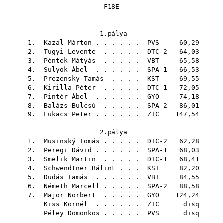
F18E
--------------------------------------------
1.pálya
1.
Kazal Márton
. . . . . .
PVS
60,29
2.
Tugyi Levente
. . . . . DTC-2 64,03
3.
Péntek Mátyás
. . . . .
VBT
65,58
4.
Sulyok Ábel
. . . . . . SPA-1 66,53
5.
Prezensky Tamás
. . . .
KST
69,55
6.
Kirilla Péter
. . . . . DTC-1 72,05
7.
Pintér Ábel
. . . . . .
GYO
74,18
8.
Balázs Bulcsú
. . . . . SPA-2 86,01
9.
Lukács Péter
. . . . . .
ZTC
147,54
2.pálya
1.
Musinský Tomás
. . . . . DTC-2 62,28
2.
Peregi Dávid
. . . . . . SPA-1 68,03
3.
Smelik Martin
. . . . . DTC-1 68,41
4.
Schwendtner Bálint
. . .
KST
82,20
5.
Dudás Tamás
. . . . . .
VBT
84,55
6.
Németh Marcell
. . . . . SPA-2 88,58
7.
Major Norbert
. . . . .
GYO
124,24
Kiss Kornél
. . . . . .
ZTC
disq
Péley Domonkos
. . . . .
PVS
disq