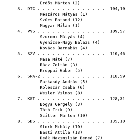
Erdős Márton
(
2
)
3.
DTC
. . . . . . . . . . . . . . 104,10
Mészáros Mátyás
(
1
)
Szűcs Botond
(
12
)
Magyar Milán
(
1
)
4.
PVS
. . . . . . . . . . . . . . 109,57
Szuromi Mátyás
(
4
)
Gyenizse-Nagy Balázs
(
4
)
Kovács Barnabás
(
4
)
5.
SZV
. . . . . . . . . . . . . . 110,46
Masa Máté
(
7
)
Rácz Zoltán
(
3
)
Kruppai Gábor
(
5
)
6. SPA-2 . . . . . . . . . . . . . 118,59
Farkasdy András
(
5
)
Koleszár Csaba
(
6
)
Weiler Vilmos
(
8
)
7.
KST
. . . . . . . . . . . . . . 128,31
Bogya Gergely
(
3
)
Tóth Erik
(
9
)
Szitter Márton
(
10
)
8.
SDS
. . . . . . . . . . . . . . 135,10
Stork Mihály
(
10
)
Básti Attila
(
13
)
Deák Maximilián Bened
(
7
)