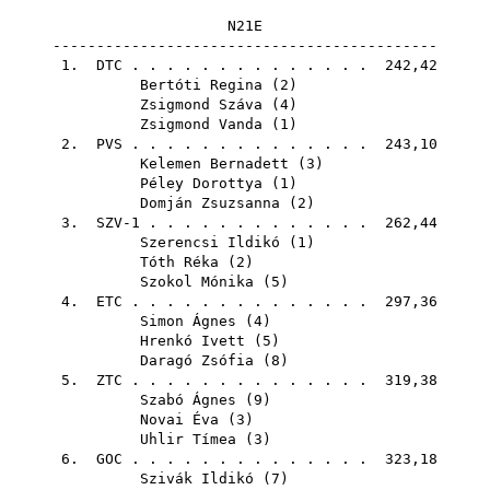
N21E
--------------------------------------------
1.
DTC
. . . . . . . . . . . . . . 242,42
Bertóti Regina
(
2
)
Zsigmond Száva
(
4
)
Zsigmond Vanda
(
1
)
2.
PVS
. . . . . . . . . . . . . . 243,10
Kelemen Bernadett
(
3
)
Péley Dorottya
(
1
)
Domján Zsuzsanna
(
2
)
3. SZV-1 . . . . . . . . . . . . . 262,44
Szerencsi Ildikó
(
1
)
Tóth Réka
(
2
)
Szokol Mónika
(
5
)
4.
ETC
. . . . . . . . . . . . . . 297,36
Simon Ágnes
(
4
)
Hrenkó Ivett
(
5
)
Daragó Zsófia
(
8
)
5.
ZTC
. . . . . . . . . . . . . . 319,38
Szabó Ágnes
(
9
)
Novai Éva
(
3
)
Uhlir Tímea
(
3
)
6.
GOC
. . . . . . . . . . . . . . 323,18
Szivák Ildikó
(
7
)