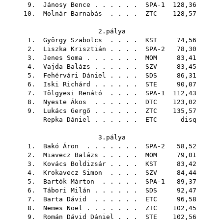
9.
Jánosy Bence
. . . . . . SPA-1 128,36
10.
Molnár Barnabás
. . . .
ZTC
128,57
2.pálya
1.
György Szabolcs
. . . .
KST
74,56
2.
Liszka Krisztián
. . . . SPA-2 78,30
3.
Jenes Soma
. . . . . . .
MOM
83,41
4.
Vajda Balázs
. . . . . .
SZV
83,45
5.
Fehérvári Dániel
. . . .
SDS
86,31
6.
Iski Richárd
. . . . . .
STE
90,07
7.
Tölgyesi Renátó
. . . . SPA-1 112,43
8.
Nyeste Ákos
. . . . . .
DTC
123,02
9.
Lukács Gergő
. . . . . .
ZTC
135,57
Repka Dániel
. . . . . .
ETC
disq
3.pálya
1.
Bakó Áron
. . . . . . . SPA-2 58,52
2.
Miavecz Balázs
. . . . .
MOM
79,01
3.
Kovács Boldizsár
. . . .
KST
83,42
4.
Krokavecz Simon
. . . .
SZV
84,44
5.
Bartók Márton
. . . . . SPA-1 89,37
6.
Tábori Milán
. . . . . .
SDS
92,47
7.
Barta Dávid
. . . . . .
ETC
96,58
8.
Nemes Noel
. . . . . . .
ZTC
102,45
9.
Román Dávid Dániel
. . .
STE
102,56