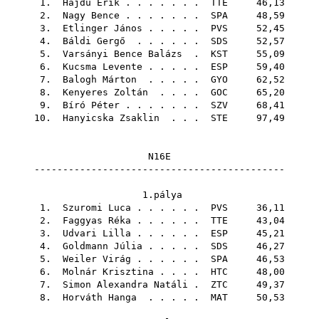
1.
Hajdu Erik
. . . . . . .
TTE
46,13
2.
Nagy Bence
. . . . . . .
SPA
48,59
3.
Etlinger János
. . . . .
PVS
52,45
4.
Báldi Gergő
. . . . . .
SDS
52,57
5.
Varsányi Bence Balázs
.
KST
55,09
6.
Kucsma Levente
. . . . .
ESP
59,40
7.
Balogh Márton
. . . . .
GYO
62,52
8.
Kenyeres Zoltán
. . . .
GOC
65,20
9.
Bíró Péter
. . . . . . .
SZV
68,41
10.
Hanyicska Zsaklin
. . .
STE
97,49
N16E
--------------------------------------------
1.pálya
1.
Szuromi Luca
. . . . . .
PVS
36,11
2.
Faggyas Réka
. . . . . .
TTE
43,04
3.
Udvari Lilla
. . . . . .
ESP
45,21
4.
Goldmann Júlia
. . . . .
SDS
46,27
5.
Weiler Virág
. . . . . .
SPA
46,53
6.
Molnár Krisztina
. . . .
HTC
48,00
7.
Simon Alexandra Natáli
.
ZTC
49,37
8.
Horváth Hanga
. . . . .
MAT
50,53