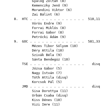
Gyalog Zoltán
(
8
)
Kemenczky Jenő
(
9
)
Morandini Viktor
(
6
)
Zai Bálint
(
6
)
8.
HTC
. . . . . . . . . . . . . . 510,11
Vörös Endre
(
9
)
Forrai Miklós
(
8
)
Forrai Gábor
(
8
)
Petrócki Ádám
(
9
)
9.
GOC
. . . . . . . . . . . . . . 581,33
Mézes Tibor Sólyom
(
10
)
Déry Attila
(
10
)
Szivák Béla
(
9
)
Sánta Bendegúz
(
10
)
TSE
. . . . . . . . . . . . . . disq
Józsa Gábor
(
5
)
Nagy István
(
7
)
Tóth Attila
(
disq
)
Korcsok Pál
(
5
)
JMD
. . . . . . . . . . . . . . disq
Sisa Dorottya
(
11
)
Urbán Csaba
(
disq
)
Kiss Dénes
(
10
)
Vizi Imre
(
11
)