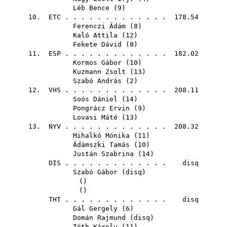
Léb Bence
(
9
)
10.
ETC
. . . . . . . . . . . . . 178.54
Ferenczi Ádám
(
8
)
Kaló Attila
(
12
)
Fekete Dávid
(
8
)
11.
ESP
. . . . . . . . . . . . . 182.02
Kormos Gábor
(
10
)
Kuzmann Zsolt
(
13
)
Szabó András
(
2
)
12.
VHS
. . . . . . . . . . . . . 208.11
Soós Dániel
(
14
)
Pongrácz Ervin
(
9
)
Lovasi Máté
(
13
)
13.
NYV
. . . . . . . . . . . . . 208.32
Mihalkó Mónika
(
11
)
Ádámszki Tamás
(
10
)
Justán Szabrina
(
14
)
DIS
. . . . . . . . . . . . . disq
Szabó Gábor
(
disq
)
()
()
THT
. . . . . . . . . . . . . disq
Gál Gergely
(
6
)
Domán Rajmund
(
disq
)
Tóth Károly
(
11
)