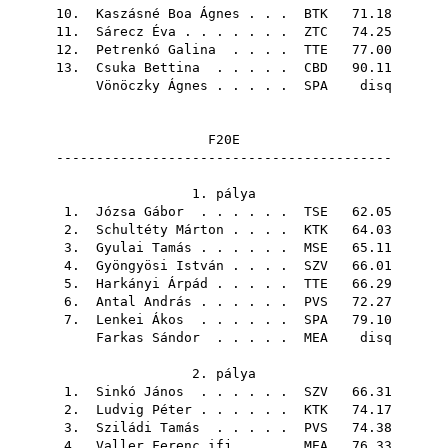
10.
Kaszásné Boa Ágnes
. . .
BTK
71.18
11.
Sárecz Éva
. . . . . . .
ZTC
74.25
12.
Petrenkó Galina
. . . .
TTE
77.00
13.
Csuka Bettina
. . . . .
CBD
90.11
Vönöczky Ágnes
. . . . .
SPA
disq
F20E
------------------------------------------
1. pálya
1.
Józsa Gábor
. . . . . .
TSE
62.05
2.
Schultéty Márton
. . . .
KTK
64.03
3.
Gyulai Tamás
. . . . . .
MSE
65.11
4.
Gyöngyösi István
. . . .
SZV
66.01
5.
Harkányi Árpád
. . . . .
TTE
66.29
6.
Antal András
. . . . . .
PVS
72.27
7.
Lenkei Ákos
. . . . . .
SPA
79.10
Farkas Sándor
. . . . .
MEA
disq
2. pálya
1.
Sinkó János
. . . . . .
SZV
66.31
2.
Ludvig Péter
. . . . . .
KTK
74.17
3.
Sziládi Tamás
. . . . .
PVS
74.38
4.
Valler Ferenc ifj.
. . .
MEA
76.33