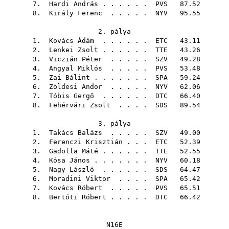
7.
Hardi András
. . . . . .
PVS
87.52
8.
Király Ferenc
. . . . .
NYV
95.55
2. pálya
1.
Kovács Ádám
. . . . . .
ETC
43.11
2.
Lenkei Zsolt
. . . . . .
TTE
43.26
3.
Viczián Péter
. . . . .
SZV
49.28
4.
Angyal Miklós
. . . . .
PVS
53.48
5.
Zai Bálint
. . . . . . .
SPA
59.24
6.
Zöldesi Andor
. . . . .
NYV
62.06
7.
Tóbis Gergő
. . . . . .
DTC
66.40
8.
Fehérvári Zsolt
. . . .
SDS
89.54
3. pálya
1.
Takács Balázs
. . . . .
SZV
49.00
2.
Ferenczi Krisztián
. . .
ETC
52.39
3.
Gadolla Máté
. . . . . .
TTE
52.55
4.
Kósa János
. . . . . . .
NYV
60.18
5.
Nagy László
. . . . . .
SDS
64.47
6.
Moradini Viktor
. . . .
SPA
65.42
7.
Kovács Róbert
. . . . .
PVS
65.51
8.
Bertóti Róbert
. . . . .
DTC
66.42
N16E