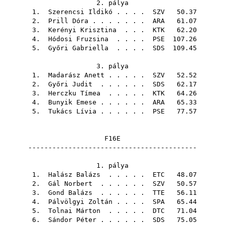
2. pálya
1.
Szerencsi Ildikó
. . . .
SZV
50.37
2.
Prill Dóra
. . . . . . .
ARA
61.07
3.
Kerényi Krisztina
. . .
KTK
62.20
4.
Hódosi Fruzsina
. . . .
PSE
107.26
5.
Győri Gabriella
. . . .
SDS
109.45
3. pálya
1.
Madarász Anett
. . . . .
SZV
52.52
2.
Győri Judit
. . . . . .
SDS
62.17
3.
Herczku Tímea
. . . . .
KTK
64.26
4.
Bunyik Emese
. . . . . .
ARA
65.33
5.
Tukács Lívia
. . . . . .
PSE
77.57
F16E
------------------------------------------
1. pálya
1.
Halász Balázs
. . . . .
ETC
48.07
2.
Gál Norbert
. . . . . .
SZV
50.57
3.
Gond Balázs
. . . . . .
TTE
56.11
4.
Pálvölgyi Zoltán
. . . .
SPA
65.44
5.
Tolnai Márton
. . . . .
DTC
71.04
6.
Sándor Péter
. . . . . .
SDS
75.05