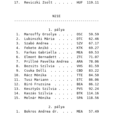
17.
Reviczki Zsolt
. . . . .
HUF
119.11
N21E
------------------------------------------
1. pálya
1.
Marosffy Orsolya
. . . .
OSC
59.59
2.
Lubinszki Mária
. . . .
DTC
62.46
3.
Szabó Andrea
. . . . . .
SZV
67.17
4.
Fekete Anikó
. . . . . .
KTK
69.27
5.
Farkas Gabriella
. . . .
MEA
69.53
6.
Elmont Bernadett
. . . .
ZTC
71.07
7.
Prillné Pavelka Andrea
.
ARA
78.06
8.
Bozsits Szilvia
. . . .
VHS
81.59
9.
Csuka Dolli
. . . . . .
CBD
83.22
10.
Rácz Mónika
. . . . . .
TTE
84.50
11.
Tusz Mariann
. . . . . .
ETC
86.06
12.
Biró Fruzsina
. . . . .
BEA
86.12
13.
Kesztyűs Szilvia
. . . .
PVS
92.24
14.
Kaszás Szilvia
. . . . .
BTK
114.16
15.
Molnár Mónika
. . . . .
SPA
118.56
2. pálya
1.
Bokros Andrea dr.
. . .
MEA
57.49