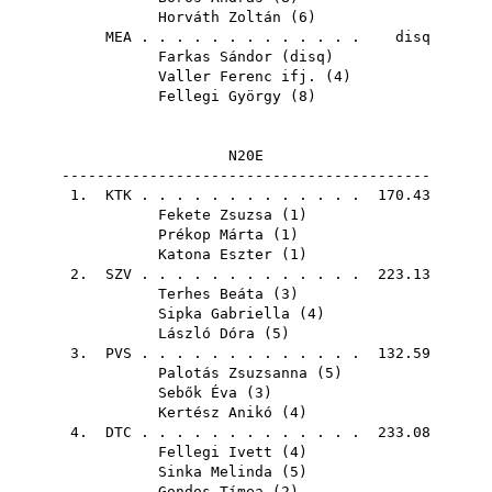
Horváth Zoltán
(
6
)
MEA
. . . . . . . . . . . . . disq
Farkas Sándor
(
disq
)
Valler Ferenc ifj.
(
4
)
Fellegi György
(
8
)
N20E
------------------------------------------
1.
KTK
. . . . . . . . . . . . . 170.43
Fekete Zsuzsa
(
1
)
Prékop Márta
(
1
)
Katona Eszter
(
1
)
2.
SZV
. . . . . . . . . . . . . 223.13
Terhes Beáta
(
3
)
Sipka Gabriella
(
4
)
László Dóra
(
5
)
3.
PVS
. . . . . . . . . . . . . 132.59
Palotás Zsuzsanna
(
5
)
Sebők Éva
(
3
)
Kertész Anikó
(
4
)
4.
DTC
. . . . . . . . . . . . . 233.08
Fellegi Ivett
(
4
)
Sinka Melinda
(
5
)
Gondos Tímea
(
2
)