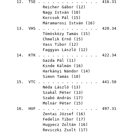
12.
TSE
. . . . . . . . . . . . . 416.31
Reicher Gábor
(
12
)
Nagy István
(
10
)
Korcsok Pál
(
15
)
Máramarosi István
(
16
)
13.
VHS
. . . . . . . . . . . . . 420.34
Tömösközy Tamás
(
15
)
Chmelik Ernő
(
15
)
Vass Tibor
(
12
)
Faggyas László
(
12
)
14.
KTK
. . . . . . . . . . . . . 422.34
Gazda Pál
(
11
)
Kinde Kálmán
(
16
)
Harkányi Nándor
(
14
)
Simon Tamás
(
10
)
15.
VTC
. . . . . . . . . . . . . 441.50
Néda László
(
13
)
Szakál Péter
(
13
)
Szabó András
(
17
)
Molnár Péter
(
15
)
16.
HUF
. . . . . . . . . . . . . 497.31
Zentai József
(
16
)
Fedelin Tibor
(
17
)
Hugyecz Zoltán
(
16
)
Reviczki Zsolt
(
17
)