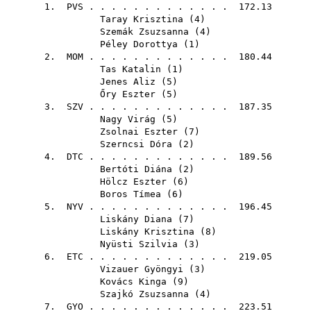
1.
PVS
. . . . . . . . . . . . . 172.13
Taray Krisztina
(
4
)
Szemák Zsuzsanna
(
4
)
Péley Dorottya
(
1
)
2.
MOM
. . . . . . . . . . . . . 180.44
Tas Katalin
(
1
)
Jenes Aliz
(
5
)
Őry Eszter
(
5
)
3.
SZV
. . . . . . . . . . . . . 187.35
Nagy Virág
(
5
)
Zsolnai Eszter
(
7
)
Szerncsi Dóra
(
2
)
4.
DTC
. . . . . . . . . . . . . 189.56
Bertóti Diána
(
2
)
Hölcz Eszter
(
6
)
Boros Tímea
(
6
)
5.
NYV
. . . . . . . . . . . . . 196.45
Liskány Diana
(
7
)
Liskány Krisztina
(
8
)
Nyüsti Szilvia
(
3
)
6.
ETC
. . . . . . . . . . . . . 219.05
Vizauer Gyöngyi
(
3
)
Kovács Kinga
(
9
)
Szajkó Zsuzsanna
(
4
)
7.
GYO
. . . . . . . . . . . . . 223.51