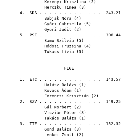
Kerényi Krisztina
(
3
)
Herczku Tímea
(
3
)
4.
SDS
. . . . . . . . . . . . . 243.21
Babják Nóra
(
4
)
Győri Gabriella
(
5
)
Győri Judit
(
2
)
5.
PSE
. . . . . . . . . . . . . 306.44
Samu Szilvia
(
5
)
Hódosi Fruzsina
(
4
)
Tukács Lívia
(
5
)
F16E
------------------------------------------
1.
ETC
. . . . . . . . . . . . . 143.57
Halász Balázs
(
1
)
Kovács Ádám
(
1
)
Ferenczi Krisztián
(
2
)
2.
SZV
. . . . . . . . . . . . . 149.25
Gál Norbert
(
2
)
Viczián Péter
(
3
)
Takács Balázs
(
1
)
3.
TTE
. . . . . . . . . . . . . 152.32
Gond Balázs
(
3
)
Lenkei Zsolt
(
2
)