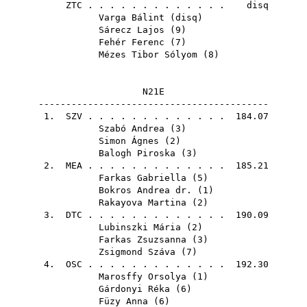
ZTC
. . . . . . . . . . . . . disq
Varga Bálint
(
disq
)
Sárecz Lajos
(
9
)
Fehér Ferenc
(
7
)
Mézes Tibor Sólyom
(
8
)
N21E
------------------------------------------
1.
SZV
. . . . . . . . . . . . . 184.07
Szabó Andrea
(
3
)
Simon Ágnes
(
2
)
Balogh Piroska
(
3
)
2.
MEA
. . . . . . . . . . . . . 185.21
Farkas Gabriella
(
5
)
Bokros Andrea dr.
(
1
)
Rakayova Martina
(
2
)
3.
DTC
. . . . . . . . . . . . . 190.09
Lubinszki Mária
(
2
)
Farkas Zsuzsanna
(
3
)
Zsigmond Száva
(
7
)
4.
OSC
. . . . . . . . . . . . . 192.30
Marosffy Orsolya
(
1
)
Gárdonyi Réka
(
6
)
Füzy Anna
(
6
)