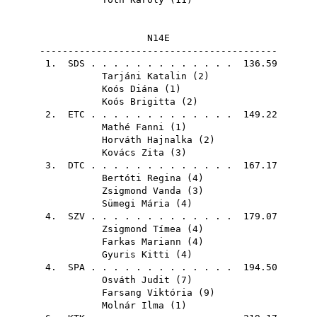
N14E
------------------------------------------
1.
SDS
. . . . . . . . . . . . . 136.59
Tarjáni Katalin
(
2
)
Koós Diána
(
1
)
Koós Brigitta
(
2
)
2.
ETC
. . . . . . . . . . . . . 149.22
Mathé Fanni
(
1
)
Horváth Hajnalka
(
2
)
Kovács Zita
(
3
)
3.
DTC
. . . . . . . . . . . . . 167.17
Bertóti Regina
(
4
)
Zsigmond Vanda
(
3
)
Sümegi Mária
(
4
)
4.
SZV
. . . . . . . . . . . . . 179.07
Zsigmond Tímea
(
4
)
Farkas Mariann
(
4
)
Gyuris Kitti
(
4
)
4.
SPA
. . . . . . . . . . . . . 194.50
Osváth Judit
(
7
)
Farsang Viktória
(
9
)
Molnár Ilma
(
1
)