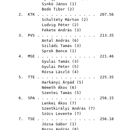
Sinkó János
(
1
)
Bodó Tibor
(
2
)
2.
KTK
. . . . . . . . . . . . . 207.56
Schultéty Márton
(
2
)
Ludvig Péter
(
2
)
Fekete András
(
3
)
3.
PVS
. . . . . . . . . . . . . 213.35
Antal András
(
6
)
Sziládi Tamás
(
3
)
Sprok Bence
(
1
)
4.
MSE
. . . . . . . . . . . . . 221.46
Gyulai Tamás
(
3
)
Gyulai Péter
(
5
)
Rózsa László
(
4
)
5.
TTE
. . . . . . . . . . . . . 225.35
Harkányi Árpád
(
5
)
Németh Ákos
(
6
)
Szentei Tamás
(
5
)
6.
SPA
. . . . . . . . . . . . . 256.15
Lenkei Ákos
(
7
)
Szentkirályi András
(
7
)
Szűcs Levente
(
7
)
7.
TSE
. . . . . . . . . . . . . 256.18
Józsa Gábor
(
1
)
Boros András
(
8
)