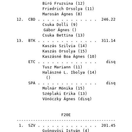
Biró Fruzsina
(
12
)
Friedrich Orsolya
(
11
)
Marosán Ágnes
(
8
)
12.
CBD
. . . . . . . . . . . . . 246.22
Csuka Dolli
(
9
)
Gábor Ágnes
()
Csuka Bettina
(
13
)
13.
BTK
. . . . . . . . . . . . . 311.14
Kaszás Szilvia
(
14
)
Kaszás Orsolya
(
15
)
Kaszásné Boa Ágnes
(
10
)
ETC
. . . . . . . . . . . . . disq
Tusz Mariann
(
11
)
Halászné L. Ibolya
(
14
)
()
SPA
. . . . . . . . . . . . . disq
Molnár Mónika
(
15
)
Széplaki Erika
(
13
)
Vönöczky Ágnes
(
disq
)
F20E
------------------------------------------
1.
SZV
. . . . . . . . . . . . . 201.45
Gyöngyösi István
(
4
)