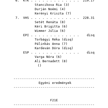
6.
KTK
. . . . . . . . . . . . . 219.17
Stancikova Ria
(
3
)
Durján Noémi
(
4
)
Kerényi Kriszta
(
7
)
7.
VHS
. . . . . . . . . . . . . 228.31
Setét Renáta
(
8
)
Kéri Brigitta
(
6
)
Wimmer Júlia
(
6
)
EPI
. . . . . . . . . . . . . disq
Torbágyi Réka
(
disq
)
Pálinkás Anna
(
7
)
Kardeván Dóra
(
disq
)
ESP
. . . . . . . . . . . . . disq
Varga Nóra
(
6
)
Ali Bernadett
(
8
)
()
------------------------------------------
Egyéni eredmények
------------------------------------------
F21E
------------------------------------------