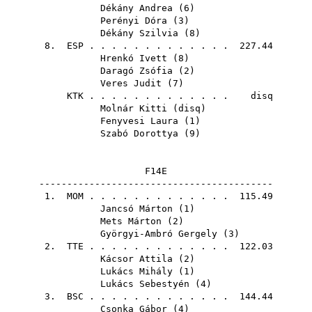
Dékány Andrea
(
6
)
Perényi Dóra
(
3
)
Dékány Szilvia
(
8
)
8.
ESP
. . . . . . . . . . . . . 227.44
Hrenkó Ivett
(
8
)
Daragó Zsófia
(
2
)
Veres Judit
(
7
)
KTK
. . . . . . . . . . . . . disq
Molnár Kitti
(
disq
)
Fenyvesi Laura
(
1
)
Szabó Dorottya
(
9
)
F14E
------------------------------------------
1.
MOM
. . . . . . . . . . . . . 115.49
Jancsó Márton
(
1
)
Mets Márton
(
2
)
Györgyi-Ambró Gergely
(
3
)
2.
TTE
. . . . . . . . . . . . . 122.03
Kácsor Attila
(
2
)
Lukács Mihály
(
1
)
Lukács Sebestyén
(
4
)
3.
BSC
. . . . . . . . . . . . . 144.44
Csonka Gábor
(
4
)