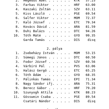
2.
Hegedüs Ábel
. . . . . .
KTK
57.25
3.
Farkas Viktor
. . . . .
HRF
63.00
4.
Kaszaki Zoltán
. . . . .
SZV
63.11
5.
Kiss László
. . . . . .
PSE
69.54
6.
Salfer Viktor
. . . . .
MOM
72.37
7.
Kaló József
. . . . . .
ETC
79.34
8.
Kovács Dávid
. . . . . .
ARA
81.59
9.
Duhi Balázs
. . . . . .
DTC
94.26
10.
Tóth Máté
. . . . . . .
GYO
99.35
Garda Tamás
. . . . . .
DIS
disq
2. pálya
1.
Zsebeházy István
. . . .
MOM
53.15
2.
Sümegi János
. . . . . .
DTC
60.50
3.
Fodor József
. . . . . .
SZV
60.56
4.
Várbíró Pál
. . . . . .
PVS
63.06
5.
Halász Gergő
. . . . . .
ETC
65.25
6.
Tóth Ádám
. . . . . . .
GYO
68.35
7.
Pálinkás Tamás
. . . . .
EPI
71.34
8.
Nagy Sándor ifj.
. . . .
ARA
75.31
9.
Berecz Gábor
. . . . . .
HRF
79.20
10.
Szunyogh Attila
. . . .
KTK
88.23
11.
Gösswein Csaba
. . . . .
PSE
89.54
Csatári Nándor
. . . . .
DIS
disq