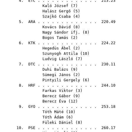
4.
ETC
. . . . . . . . . . . . . 213.23
Kaló József
(
7
)
Halász Gergő
(
5
)
Szajkó Csaba
(
4
)
5.
ARA
. . . . . . . . . . . . . 220.49
Kovács Dávid
(
8
)
Nagy Sándor ifj.
(
8
)
Bogos Tamás
(
2
)
6.
KTK
. . . . . . . . . . . . . 224.22
Hegedüs Ábel
(
2
)
Szunyogh Attila
(
10
)
Ludvig László
(
7
)
7.
DTC
. . . . . . . . . . . . . 230.11
Duhi Balázs
(
9
)
Sümegi János
(
2
)
Pintyili Gergely
(
6
)
8.
HRF
. . . . . . . . . . . . . 244.10
Farkas Viktor
(
3
)
Berecz Gábor
(
9
)
Berecz Éva
(
12
)
9.
GYO
. . . . . . . . . . . . . 253.18
Tóth Máté
(
10
)
Tóth Ádám
(
6
)
Füleki Dániel
(
8
)
10.
PSE
. . . . . . . . . . . . . 260.17