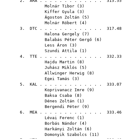
2.
ARA
. . . . . . . . . . . . . 315.55
Molnár Tibor
(
3
)
Kiffer Gyula
(
3
)
Ágoston Zoltán
(
5
)
Molnár Róbert
(
4
)
3.
DTC
. . . . . . . . . . . . . 317.48
Halona Gergely
(
7
)
Balabás Péter Gergő
(
6
)
Less Áron
(
3
)
Szundi Attila
(
1
)
4.
TTE
. . . . . . . . . . . . . 332.33
Hajdu Martin
(
8
)
Juhász Miklós
(
5
)
Allwinger Herwig
(
8
)
Egei Tamás
(
3
)
5.
KAL
. . . . . . . . . . . . . 333.07
Koprivanacz Imre
(
9
)
Baksa Csaba
(
8
)
Dénes Zoltán
(
1
)
Bergendi Péter
(
9
)
6.
MEA
. . . . . . . . . . . . . 333.46
Lévai Ferenc
(
1
)
Borbás Nándor
(
4
)
Harkányi Zoltán
(
6
)
Domonyik Szabolcs
(
11
)