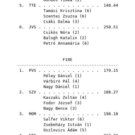
5.
TTE
. . . . . . . . . . . . . 148.44
Tamási Krisztina
(
6
)
Szentei Zsuzsa
(
6
)
Csáki Dalma
(
3
)
6.
JVS
. . . . . . . . . . . . . 250.51
Csikós Nóra
(
2
)
Balogh Katalin
(
2
)
Petró Annamária
(
6
)
F18E
------------------------------------------
1.
PVS
. . . . . . . . . . . . . 179.15
Péley Dániel
(
1
)
Várbíró Pál
(
4
)
Nagy Dániel
(
1
)
2.
SZV
. . . . . . . . . . . . . 188.27
Kaszaki Zoltán
(
4
)
Fodor József
(
3
)
Nagy Bence
(
3
)
3.
MOM
. . . . . . . . . . . . . 198.18
Salfer Viktor
(
6
)
Zsebeházy István
(
1
)
Oszlovics Ádám
(
5
)