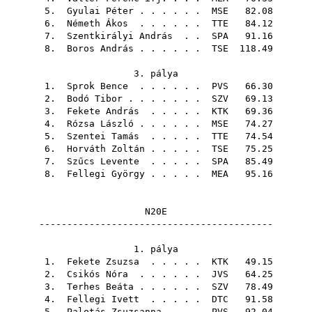
5.
Gyulai Péter
. . . . . .
MSE
82.08
6.
Németh Ákos
. . . . . .
TTE
84.12
7.
Szentkirályi András
. .
SPA
91.16
8.
Boros András
. . . . . .
TSE
118.49
3. pálya
1.
Sprok Bence
. . . . . .
PVS
66.30
2.
Bodó Tibor
. . . . . . .
SZV
69.13
3.
Fekete András
. . . . .
KTK
69.36
4.
Rózsa László
. . . . . .
MSE
74.27
5.
Szentei Tamás
. . . . .
TTE
74.54
6.
Horváth Zoltán
. . . . .
TSE
75.25
7.
Szűcs Levente
. . . . .
SPA
85.49
8.
Fellegi György
. . . . .
MEA
95.16
N20E
------------------------------------------
1. pálya
1.
Fekete Zsuzsa
. . . . .
KTK
49.15
2.
Csikós Nóra
. . . . . .
JVS
64.25
3.
Terhes Beáta
. . . . . .
SZV
78.49
4.
Fellegi Ivett
. . . . .
DTC
91.58
5.
Palotás Zsuzsanna
. . .
PVS
92.04