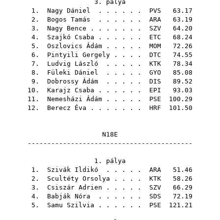
3. pálya
1.
Nagy Dániel
. . . . . .
PVS
63.17
2.
Bogos Tamás
. . . . . .
ARA
63.19
3.
Nagy Bence
. . . . . . .
SZV
64.20
4.
Szajkó Csaba
. . . . . .
ETC
68.24
5.
Oszlovics Ádám
. . . . .
MOM
72.26
6.
Pintyili Gergely
. . . .
DTC
74.55
7.
Ludvig László
. . . . .
KTK
78.34
8.
Füleki Dániel
. . . . .
GYO
85.08
9.
Dobrossy Ádám
. . . . .
DIS
89.52
10.
Karajz Csaba
. . . . . .
EPI
93.03
11.
Nemesházi Ádám
. . . . .
PSE
100.29
12.
Berecz Éva
. . . . . . .
HRF
101.50
N18E
------------------------------------------
1. pálya
1.
Szivák Ildikó
. . . . .
ARA
51.46
2.
Scultéty Orsolya
. . . .
KTK
58.26
3.
Csiszár Adrien
. . . . .
SZV
66.29
4.
Babják Nóra
. . . . . .
SDS
72.19
5.
Samu Szilvia
. . . . . .
PSE
121.21