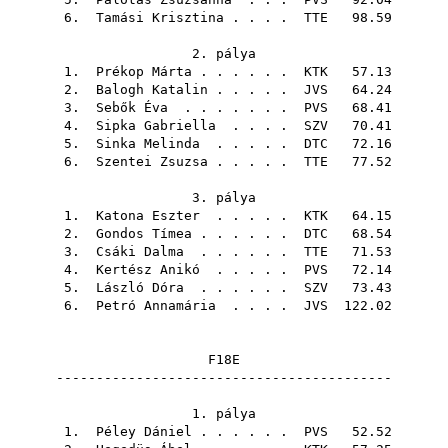
6.
Tamási Krisztina
. . . .
TTE
98.59
2. pálya
1.
Prékop Márta
. . . . . .
KTK
57.13
2.
Balogh Katalin
. . . . .
JVS
64.24
3.
Sebők Éva
. . . . . . .
PVS
68.41
4.
Sipka Gabriella
. . . .
SZV
70.41
5.
Sinka Melinda
. . . . .
DTC
72.16
6.
Szentei Zsuzsa
. . . . .
TTE
77.52
3. pálya
1.
Katona Eszter
. . . . .
KTK
64.15
2.
Gondos Tímea
. . . . . .
DTC
68.54
3.
Csáki Dalma
. . . . . .
TTE
71.53
4.
Kertész Anikó
. . . . .
PVS
72.14
5.
László Dóra
. . . . . .
SZV
73.43
6.
Petró Annamária
. . . .
JVS
122.02
F18E
------------------------------------------
1. pálya
1.
Péley Dániel
. . . . . .
PVS
52.52