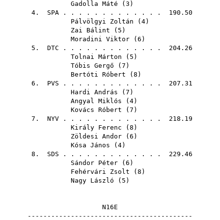
Gadolla Máté
(
3
)
4.
SPA
. . . . . . . . . . . . . 190.50
Pálvölgyi Zoltán
(
4
)
Zai Bálint
(
5
)
Moradini Viktor
(
6
)
5.
DTC
. . . . . . . . . . . . . 204.26
Tolnai Márton
(
5
)
Tóbis Gergő
(
7
)
Bertóti Róbert
(
8
)
6.
PVS
. . . . . . . . . . . . . 207.31
Hardi András
(
7
)
Angyal Miklós
(
4
)
Kovács Róbert
(
7
)
7.
NYV
. . . . . . . . . . . . . 218.19
Király Ferenc
(
8
)
Zöldesi Andor
(
6
)
Kósa János
(
4
)
8.
SDS
. . . . . . . . . . . . . 229.46
Sándor Péter
(
6
)
Fehérvári Zsolt
(
8
)
Nagy László
(
5
)
N16E
------------------------------------------