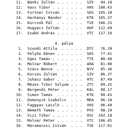
11.
Bánki Zoltán
. . . . . .
SZV
94.18
12.
Vass Tibor
. . . . . . .
VHS
100.43
13.
Furtner István
. . . . .
SDS
105.18
14.
Harkányi Nándor
. . . .
KTK
105.37
15.
Korcsok Pál
. . . . . .
TSE
106.33
16.
Hugyecz Zoltán
. . . . .
HUF
122.49
17.
Szabó András
. . . . . .
VTC
127.10
4. pálya
1.
Szundi Attila
. . . . .
DTC
76.28
2.
Pelyhe Dénes
. . . . . .
SDS
77.41
3.
Egei Tamás
. . . . . . .
TTE
80.48
4.
Molnár Róbert
. . . . .
ARA
81.08
5.
Szász Bence
. . . . . .
NYV
85.36
6.
Korsós Zoltán
. . . . .
SZV
86.37
7.
Juhász Gábor
. . . . . .
HTC
87.49
8.
Mézes Tibor Sólyom
. . .
ZTC
89.25
9.
Bergendi Péter
. . . . .
KAL
90.17
10.
Simon Tamás
. . . . . .
KTK
90.43
11.
Domonyik Szabolcs
. . .
MEA
96.10
12.
Faggyas László
. . . . .
VHS
96.49
13.
Németh Tamás
. . . . . .
PVS
98.19
14.
Vizi Tibor
. . . . . . .
OSC
102.18
15.
Molnár Péter
. . . . . .
VTC
106.45
16.
Máramarosi István
. . .
TSE
117.01