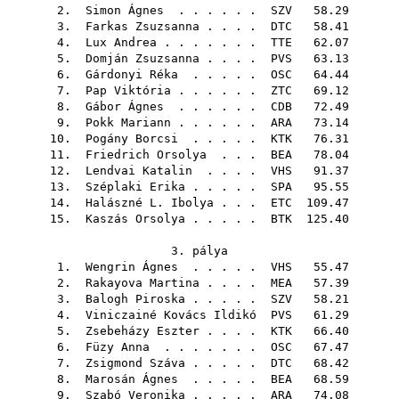
2.
Simon Ágnes
. . . . . .
SZV
58.29
3.
Farkas Zsuzsanna
. . . .
DTC
58.41
4.
Lux Andrea
. . . . . . .
TTE
62.07
5.
Domján Zsuzsanna
. . . .
PVS
63.13
6.
Gárdonyi Réka
. . . . .
OSC
64.44
7.
Pap Viktória
. . . . . .
ZTC
69.12
8.
Gábor Ágnes
. . . . . .
CDB
72.49
9.
Pokk Mariann
. . . . . .
ARA
73.14
10.
Pogány Borcsi
. . . . .
KTK
76.31
11.
Friedrich Orsolya
. . .
BEA
78.04
12.
Lendvai Katalin
. . . .
VHS
91.37
13.
Széplaki Erika
. . . . .
SPA
95.55
14.
Halászné L. Ibolya
. . .
ETC
109.47
15.
Kaszás Orsolya
. . . . .
BTK
125.40
3. pálya
1.
Wengrin Ágnes
. . . . .
VHS
55.47
2.
Rakayova Martina
. . . .
MEA
57.39
3.
Balogh Piroska
. . . . .
SZV
58.21
4.
Viniczainé Kovács Ildikó
PVS
61.29
5.
Zsebeházy Eszter
. . . .
KTK
66.40
6.
Füzy Anna
. . . . . . .
OSC
67.47
7.
Zsigmond Száva
. . . . .
DTC
68.42
8.
Marosán Ágnes
. . . . .
BEA
68.59
9.
Szabó Veronika
. . . . .
ARA
74.08