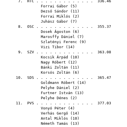
7.
HTC
. . . . . . . . . . . . . 336.46
Forrai Gábor
(
5
)
Dezső Sándor
(
11
)
Forrai Miklós
(
2
)
Juhász Gábor
(
7
)
8.
OSC
. . . . . . . . . . . . . 355.37
Dosek Ágoston
(
6
)
Marosffy Dániel
(
7
)
Szlatényi Ferenc
(
9
)
Vizi Tibor
(
14
)
9.
SZV
. . . . . . . . . . . . . 363.08
Kocsik Árpád
(
10
)
Nagy Róbert
(
12
)
Bánki Zoltán
(
11
)
Korsós Zoltán
(
6
)
10.
SDS
. . . . . . . . . . . . . 365.47
Goldmann Róbert
(
14
)
Pelyhe Dániel
(
2
)
Furtner István
(
13
)
Pelyhe Dénes
(
2
)
11.
PVS
. . . . . . . . . . . . . 377.03
Vonyó Péter
(
4
)
Verhás Gergő
(
14
)
Antal Miklós
(
10
)
Németh Tamás
(
13
)