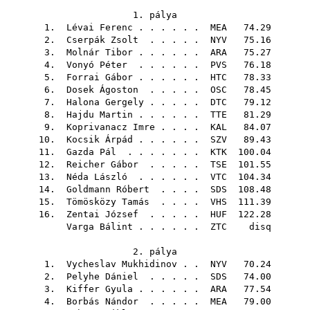
1. pálya
1.
Lévai Ferenc
. . . . . .
MEA
74.29
2.
Cserpák Zsolt
. . . . .
NYV
75.16
3.
Molnár Tibor
. . . . . .
ARA
75.27
4.
Vonyó Péter
. . . . . .
PVS
76.18
5.
Forrai Gábor
. . . . . .
HTC
78.33
6.
Dosek Ágoston
. . . . .
OSC
78.45
7.
Halona Gergely
. . . . .
DTC
79.12
8.
Hajdu Martin
. . . . . .
TTE
81.29
9.
Koprivanacz Imre
. . . .
KAL
84.07
10.
Kocsik Árpád
. . . . . .
SZV
89.43
11.
Gazda Pál
. . . . . . .
KTK
100.04
12.
Reicher Gábor
. . . . .
TSE
101.55
13.
Néda László
. . . . . .
VTC
104.34
14.
Goldmann Róbert
. . . .
SDS
108.48
15.
Tömösközy Tamás
. . . .
VHS
111.39
16.
Zentai József
. . . . .
HUF
122.28
Varga Bálint
. . . . . .
ZTC
disq
2. pálya
1.
Vycheslav Mukhidinov
. .
NYV
70.24
2.
Pelyhe Dániel
. . . . .
SDS
74.00
3.
Kiffer Gyula
. . . . . .
ARA
77.54
4.
Borbás Nándor
. . . . .
MEA
79.00