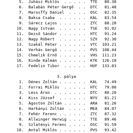
5.
Juhász Miklós
. . . . .
TTE
80.30
6.
Balabás Péter Gergő
. .
DTC
81.48
7.
Marosffy Dániel
. . . .
OSC
82.35
8.
Baksa Csaba
. . . . . .
KAL
83.54
9.
Sárecz Lajos
. . . . . .
ZTC
88.28
10.
Nagy István
. . . . . .
TSE
91.02
11.
Dezső Sándor
. . . . . .
HTC
91.24
12.
Nagy Róbert
. . . . . .
SZV
92.30
13.
Szakál Péter
. . . . . .
VTC
103.21
14.
Verhás Gergő
. . . . . .
PVS
108.44
15.
Chmelik Ernő
. . . . . .
VHS
111.23
16.
Kinde Kálmán
. . . . . .
KTK
126.10
17.
Fedelin Tibor
. . . . .
HUF
133.03
3. pálya
1.
Dénes Zoltán
. . . . . .
KAL
74.49
2.
Forrai Miklós
. . . . .
HTC
79.00
3.
Less Áron
. . . . . . .
DTC
80.20
4.
Kiss József
. . . . . .
NYV
81.21
5.
Ágoston Zoltán
. . . . .
ARA
81.26
6.
Harkányi Zoltán
. . . .
MEA
84.07
7.
Fehér Ferenc
. . . . . .
ZTC
87.32
8.
Allwinger Herwig
. . . .
TTE
89.46
9.
Szlatényi Ferenc
. . . .
OSC
91.59
10.
Antal Miklós
. . . . . .
PVS
93.42