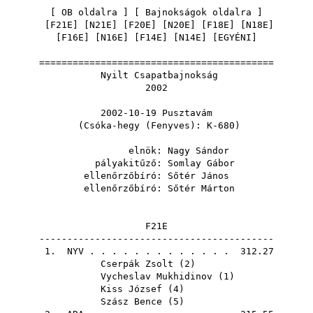
[
OB oldalra
] [
Bajnokságok oldalra
]
[
F21E
] [
N21E
] [
F20E
] [
N20E
] [
F18E
] [
N18E
]
[
F16E
] [
N16E
] [
F14E
] [
N14E
] [
EGYÉNI
]
==========================================
Nyilt Csapatbajnokság
2002
2002-10-19 Pusztavám
(Csóka-hegy (Fenyves): K-680)
elnök:
Nagy Sándor
pályakitűző:
Somlay Gábor
ellenőrzőbíró:
Sőtér János
ellenőrzőbíró:
Sőtér Márton
F21E
------------------------------------------
1.
NYV
. . . . . . . . . . . . . 312.27
Cserpák Zsolt
(
2
)
Vycheslav Mukhidinov
(
1
)
Kiss József
(
4
)
Szász Bence
(
5
)