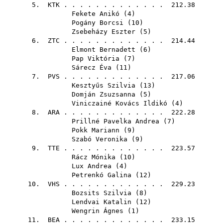
5.
KTK
. . . . . . . . . . . . . 212.38
Fekete Anikó
(
4
)
Pogány Borcsi
(
10
)
Zsebeházy Eszter
(
5
)
6.
ZTC
. . . . . . . . . . . . . 214.44
Elmont Bernadett
(
6
)
Pap Viktória
(
7
)
Sárecz Éva
(
11
)
7.
PVS
. . . . . . . . . . . . . 217.06
Kesztyűs Szilvia
(
13
)
Domján Zsuzsanna
(
5
)
Viniczainé Kovács Ildikó
(
4
)
8.
ARA
. . . . . . . . . . . . . 222.28
Prillné Pavelka Andrea
(
7
)
Pokk Mariann
(
9
)
Szabó Veronika
(
9
)
9.
TTE
. . . . . . . . . . . . . 223.57
Rácz Mónika
(
10
)
Lux Andrea
(
4
)
Petrenkó Galina
(
12
)
10.
VHS
. . . . . . . . . . . . . 229.23
Bozsits Szilvia
(
8
)
Lendvai Katalin
(
12
)
Wengrin Ágnes
(
1
)
11.
BEA
. . . . . . . . . . . . . 233.15