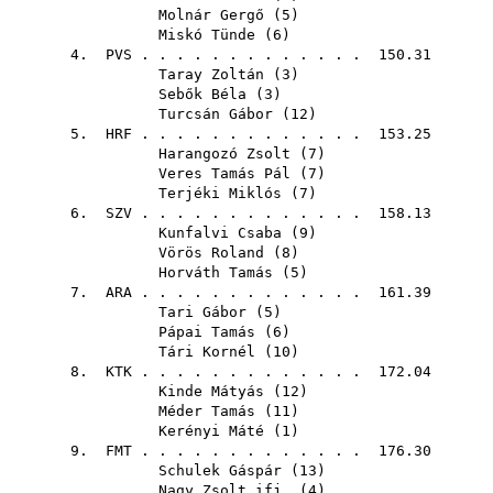
Molnár Gergő
(
5
)
Miskó Tünde
(
6
)
4.
PVS
. . . . . . . . . . . . . 150.31
Taray Zoltán
(
3
)
Sebők Béla
(
3
)
Turcsán Gábor
(
12
)
5.
HRF
. . . . . . . . . . . . . 153.25
Harangozó Zsolt
(
7
)
Veres Tamás Pál
(
7
)
Terjéki Miklós
(
7
)
6.
SZV
. . . . . . . . . . . . . 158.13
Kunfalvi Csaba
(
9
)
Vörös Roland
(
8
)
Horváth Tamás
(
5
)
7.
ARA
. . . . . . . . . . . . . 161.39
Tari Gábor
(
5
)
Pápai Tamás
(
6
)
Tári Kornél
(
10
)
8.
KTK
. . . . . . . . . . . . . 172.04
Kinde Mátyás
(
12
)
Méder Tamás
(
11
)
Kerényi Máté
(
1
)
9.
FMT
. . . . . . . . . . . . . 176.30
Schulek Gáspár
(
13
)
Nagy Zsolt ifj.
(
4
)