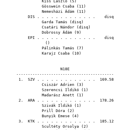
Kiss László
(
5
)
Gösswein Csaba
(
11
)
Nemesházi Ádám
(
11
)
DIS
. . . . . . . . . . . . . disq
Garda Tamás
(
disq
)
Csatári Nándor
(
disq
)
Dobrossy Ádám
(
9
)
EPI
. . . . . . . . . . . . . disq
()
Pálinkás Tamás
(
7
)
Karajz Csaba
(
10
)
N18E
------------------------------------------
1.
SZV
. . . . . . . . . . . . . 169.58
Csiszár Adrien
(
3
)
Szerencsi Ildikó
(
1
)
Madarász Anett
(
1
)
2.
ARA
. . . . . . . . . . . . . 178.26
Szivák Ildikó
(
1
)
Prill Dóra
(
2
)
Bunyik Emese
(
4
)
3.
KTK
. . . . . . . . . . . . . 185.12
Scultéty Orsolya
(
2
)