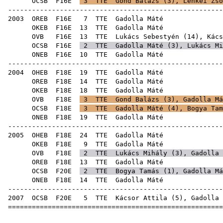
OCSB
F16E
3
TTE
Gond Balázs
(
3
),
Lenkei Zso
-----------------------------------------------------
2003
OREB
F16E
7
TTE
Gadol
OKEB
F16E
13
TTE
Gadol
OVB
F16E
13
TTE
Lukács Sebestyén
(
14
),
Kács
OCSB
F16E
2
TTE
Gadolla Máté (
3
),
Lukács Mi
ONEB
F16E
10
TTE
Gadol
-----------------------------------------------------
2004
OHEB
F18E
19
TTE
Gadol
OREB
F18E
14
TTE
Gadol
OKEB
F18E
18
TTE
Gadol
OVB
F18E
3
TTE
Gond Balázs
(
3
), Gadolla Má
OCSB
F18E
3
TTE
Gadolla Máté (
4
),
Bogya Tam
ONEB
F18E
19
TTE
Gadol
-----------------------------------------------------
2005
OHEB
F18E
24
TTE
Gadol
OKEB
F18E
9
TTE
Gadol
OVB
F18E
2
TTE
Lukács Mihály
(
3
), Gadolla 
OREB
F18E
13
TTE
Gadol
OCSB
F20E
2
TTE
Bogya Tamás
(
1
), Gadolla Má
ONEB
F18E
14
TTE
Gadol
-----------------------------------------------------
2007
OCSB
F20E
5
TTE
Kácsor Attila
(
5
), Gadolla 
=====================================================