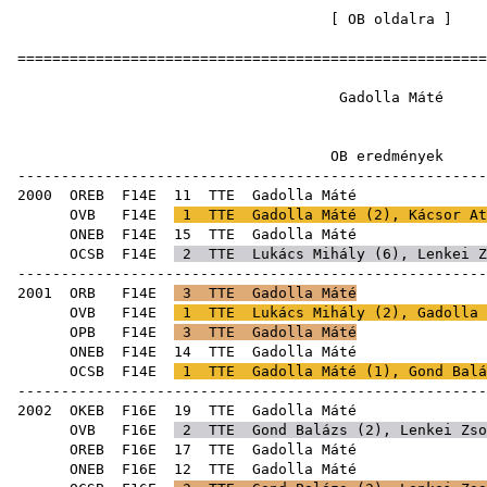
[
OB oldalra
=====================================================
Gadolla
OB eredm
-----------------------------------------------------
2000
OREB
F14E
11
TTE
Gadol
OVB
F14E
1
TTE
Gadolla Máté (
2
),
Kácsor At
ONEB
F14E
15
TTE
Gadol
OCSB
F14E
2
TTE
Lukács Mihály
(
6
),
Lenkei Z
-----------------------------------------------------
2001
ORB
F14E
3
TTE
Gadolla Máté
OVB
F14E
1
TTE
Lukács Mihály
(
2
), Gadolla 
OPB
F14E
3
TTE
Gadolla Máté
ONEB
F14E
14
TTE
Gadol
OCSB
F14E
1
TTE
Gadolla Máté (
1
),
Gond Balá
-----------------------------------------------------
2002
OKEB
F16E
19
TTE
Gadol
OVB
F16E
2
TTE
Gond Balázs
(
2
),
Lenkei Zso
OREB
F16E
17
TTE
Gadol
ONEB
F16E
12
TTE
Gadol