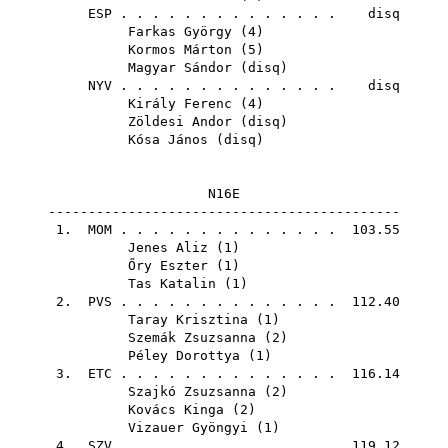
ESP
. . . . . . . . . . . . . . disq
Farkas György
(
4
)
Kormos Márton
(
5
)
Magyar Sándor
(
disq
)
NYV
. . . . . . . . . . . . . . disq
Király Ferenc
(
4
)
Zöldesi Andor
(
disq
)
Kósa János
(
disq
)
N16E
--------------------------------------------
1.
MOM
. . . . . . . . . . . . . . 103.55
Jenes Aliz
(
1
)
Őry Eszter
(
1
)
Tas Katalin
(
1
)
2.
PVS
. . . . . . . . . . . . . . 112.40
Taray Krisztina
(
1
)
Szemák Zsuzsanna
(
2
)
Péley Dorottya
(
1
)
3.
ETC
. . . . . . . . . . . . . . 116.14
Szajkó Zsuzsanna
(
2
)
Kovács Kinga
(
2
)
Vizauer Gyöngyi
(
1
)
4.
SZV
. . . . . . . . . . . . . . 119.12