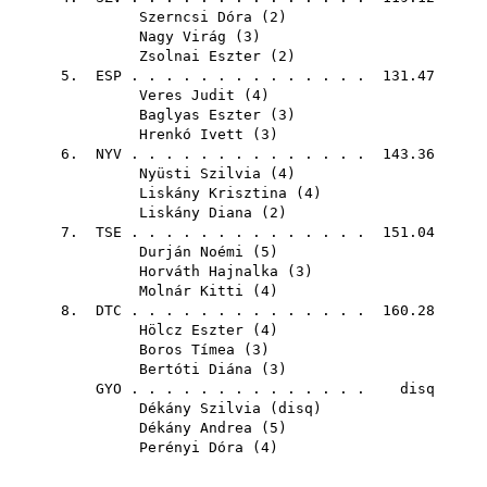
Szerncsi Dóra
(
2
)
Nagy Virág
(
3
)
Zsolnai Eszter
(
2
)
5.
ESP
. . . . . . . . . . . . . . 131.47
Veres Judit
(
4
)
Baglyas Eszter
(
3
)
Hrenkó Ivett
(
3
)
6.
NYV
. . . . . . . . . . . . . . 143.36
Nyüsti Szilvia
(
4
)
Liskány Krisztina
(
4
)
Liskány Diana
(
2
)
7.
TSE
. . . . . . . . . . . . . . 151.04
Durján Noémi
(
5
)
Horváth Hajnalka
(
3
)
Molnár Kitti
(
4
)
8.
DTC
. . . . . . . . . . . . . . 160.28
Hölcz Eszter
(
4
)
Boros Tímea
(
3
)
Bertóti Diána
(
3
)
GYO
. . . . . . . . . . . . . . disq
Dékány Szilvia
(
disq
)
Dékány Andrea
(
5
)
Perényi Dóra
(
4
)