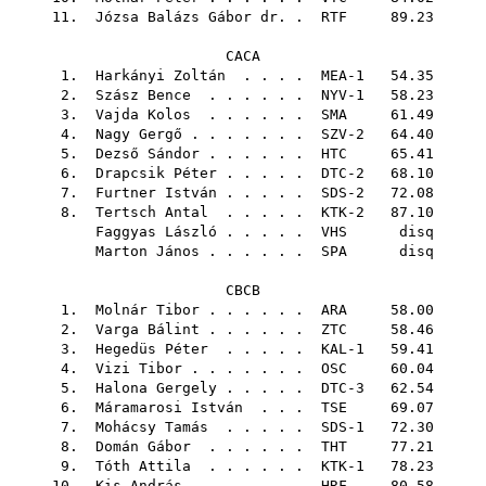
11.
Józsa Balázs Gábor dr.
.
RTF
89.23
CACA
1.
Harkányi Zoltán
. . . . MEA-1 54.35
2.
Szász Bence
. . . . . . NYV-1 58.23
3.
Vajda Kolos
. . . . . .
SMA
61.49
4.
Nagy Gergő
. . . . . . . SZV-2 64.40
5.
Dezső Sándor
. . . . . .
HTC
65.41
6.
Drapcsik Péter
. . . . . DTC-2 68.10
7.
Furtner István
. . . . . SDS-2 72.08
8.
Tertsch Antal
. . . . . KTK-2 87.10
Faggyas László
. . . . .
VHS
disq
Marton János
. . . . . .
SPA
disq
CBCB
1.
Molnár Tibor
. . . . . .
ARA
58.00
2.
Varga Bálint
. . . . . .
ZTC
58.46
3.
Hegedüs Péter
. . . . . KAL-1 59.41
4.
Vizi Tibor
. . . . . . .
OSC
60.04
5.
Halona Gergely
. . . . . DTC-3 62.54
6.
Máramarosi István
. . .
TSE
69.07
7.
Mohácsy Tamás
. . . . . SDS-1 72.30
8.
Domán Gábor
. . . . . .
THT
77.21
9.
Tóth Attila
. . . . . . KTK-1 78.23
10.
Kis András
. . . . . . .
HRF
80.58