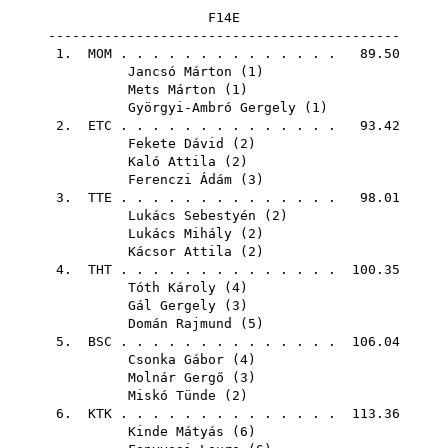
F14E
--------------------------------------------
1.
MOM
. . . . . . . . . . . . . . 89.50
Jancsó Márton
(
1
)
Mets Márton
(
1
)
Györgyi-Ambró Gergely
(
1
)
2.
ETC
. . . . . . . . . . . . . . 93.42
Fekete Dávid
(
2
)
Kaló Attila
(
2
)
Ferenczi Ádám
(
3
)
3.
TTE
. . . . . . . . . . . . . . 98.01
Lukács Sebestyén
(
2
)
Lukács Mihály
(
2
)
Kácsor Attila
(
2
)
4.
THT
. . . . . . . . . . . . . . 100.35
Tóth Károly
(
4
)
Gál Gergely
(
3
)
Domán Rajmund
(
5
)
5.
BSC
. . . . . . . . . . . . . . 106.04
Csonka Gábor
(
4
)
Molnár Gergő
(
3
)
Miskó Tünde
(
2
)
6.
KTK
. . . . . . . . . . . . . . 113.36
Kinde Mátyás
(
6
)