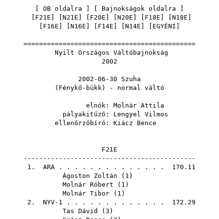
[
OB oldalra
] [
Bajnokságok oldalra
]
[
F21E
] [
N21E
] [
F20E
] [
N20E
] [
F18E
] [
N18E
]
[
F16E
] [
N16E
] [
F14E
] [
N14E
] [
EGYÉNI
]
============================================
Nyilt Országos Váltóbajnokság
2002
2002-06-30 Szuha
(Fénykő-bükk) - normal váltó
elnök:
Molnár Attila
pályakitűző:
Lengyel Vilmos
ellenőrzőbíró:
Kiácz Bence
F21E
--------------------------------------------
1.
ARA
. . . . . . . . . . . . . . 170.11
Ágoston Zoltán
(
1
)
Molnár Róbert
(
1
)
Molnár Tibor
(
1
)
2. NYV-1 . . . . . . . . . . . . . 172.29
Tas Dávid
(
3
)