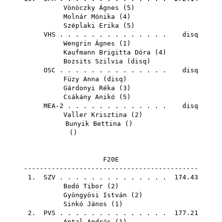
Vönöczky Ágnes
(
5
)
Molnár Mónika
(
4
)
Széplaki Erika
(
5
)
VHS
. . . . . . . . . . . . . . disq
Wengrin Ágnes
(
1
)
Kaufmann Brigitta Dóra
(
4
)
Bozsits Szilvia
(
disq
)
OSC
. . . . . . . . . . . . . . disq
Füzy Anna
(
disq
)
Gárdonyi Réka
(
3
)
Csákány Anikó
(
5
)
MEA-2 . . . . . . . . . . . . . disq
Valler Krisztina
(
2
)
Bunyik Bettina
()
()
F20E
--------------------------------------------
1.
SZV
. . . . . . . . . . . . . . 174.43
Bodó Tibor
(
2
)
Gyöngyösi István
(
2
)
Sinkó János
(
1
)
2.
PVS
. . . . . . . . . . . . . . 177.21
Antal András
(
1
)