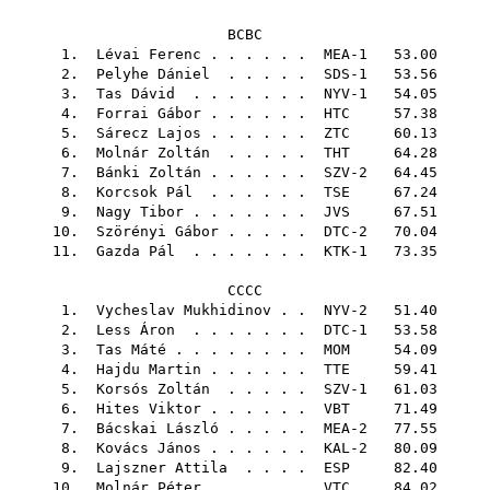
BCBC
1.
Lévai Ferenc
. . . . . . MEA-1 53.00
2.
Pelyhe Dániel
. . . . . SDS-1 53.56
3.
Tas Dávid
. . . . . . . NYV-1 54.05
4.
Forrai Gábor
. . . . . .
HTC
57.38
5.
Sárecz Lajos
. . . . . .
ZTC
60.13
6.
Molnár Zoltán
. . . . .
THT
64.28
7.
Bánki Zoltán
. . . . . . SZV-2 64.45
8.
Korcsok Pál
. . . . . .
TSE
67.24
9.
Nagy Tibor
. . . . . . .
JVS
67.51
10.
Szörényi Gábor
. . . . . DTC-2 70.04
11.
Gazda Pál
. . . . . . . KTK-1 73.35
CCCC
1.
Vycheslav Mukhidinov
. . NYV-2 51.40
2.
Less Áron
. . . . . . . DTC-1 53.58
3.
Tas Máté
. . . . . . . .
MOM
54.09
4.
Hajdu Martin
. . . . . .
TTE
59.41
5.
Korsós Zoltán
. . . . . SZV-1 61.03
6.
Hites Viktor
. . . . . .
VBT
71.49
7.
Bácskai László
. . . . . MEA-2 77.55
8.
Kovács János
. . . . . . KAL-2 80.09
9.
Lajszner Attila
. . . .
ESP
82.40
10.
Molnár Péter
. . . . . .
VTC
84.02