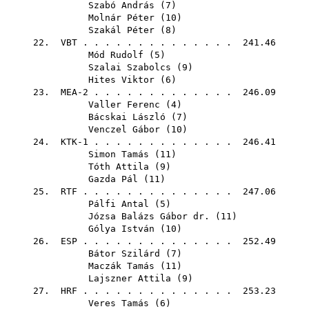
Szabó András
(
7
)
Molnár Péter
(
10
)
Szakál Péter
(
8
)
22.
VBT
. . . . . . . . . . . . . . 241.46
Mód Rudolf
(
5
)
Szalai Szabolcs
(
9
)
Hites Viktor
(
6
)
23. MEA-2 . . . . . . . . . . . . . 246.09
Valler Ferenc
(
4
)
Bácskai László
(
7
)
Venczel Gábor
(
10
)
24. KTK-1 . . . . . . . . . . . . . 246.41
Simon Tamás
(
11
)
Tóth Attila
(
9
)
Gazda Pál
(
11
)
25.
RTF
. . . . . . . . . . . . . . 247.06
Pálfi Antal
(
5
)
Józsa Balázs Gábor dr.
(
11
)
Gólya István
(
10
)
26.
ESP
. . . . . . . . . . . . . . 252.49
Bátor Szilárd
(
7
)
Maczák Tamás
(
11
)
Lajszner Attila
(
9
)
27.
HRF
. . . . . . . . . . . . . . 253.23
Veres Tamás
(
6
)