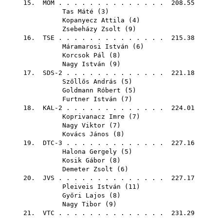
15.
MOM
. . . . . . . . . . . . . . 208.55
Tas Máté
(
3
)
Kopanyecz Attila
(
4
)
Zsebeházy Zsolt
(
9
)
16.
TSE
. . . . . . . . . . . . . . 215.38
Máramarosi István
(
6
)
Korcsok Pál
(
8
)
Nagy István
(
9
)
17. SDS-2 . . . . . . . . . . . . . 221.18
Szőllős András
(
5
)
Goldmann Róbert
(
5
)
Furtner István
(
7
)
18. KAL-2 . . . . . . . . . . . . . 224.01
Koprivanacz Imre
(
7
)
Nagy Viktor
(
7
)
Kovács János
(
8
)
19. DTC-3 . . . . . . . . . . . . . 227.16
Halona Gergely
(
5
)
Kosik Gábor
(
8
)
Demeter Zsolt
(
6
)
20.
JVS
. . . . . . . . . . . . . . 227.17
Pleiveis István
(
11
)
Győri Lajos
(
8
)
Nagy Tibor
(
9
)
21.
VTC
. . . . . . . . . . . . . . 231.29