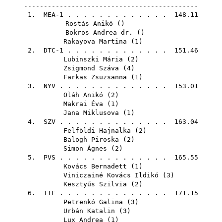
--------------------------------------------
1. MEA-1 . . . . . . . . . . . . . 148.11
Rostás Anikó
()
Bokros Andrea dr.
()
Rakayova Martina
(
1
)
2. DTC-1 . . . . . . . . . . . . . 151.46
Lubinszki Mária
(
2
)
Zsigmond Száva
(
4
)
Farkas Zsuzsanna
(
1
)
3.
NYV
. . . . . . . . . . . . . . 153.01
Oláh Anikó
(
2
)
Makrai Éva
(
1
)
Jana Miklusova
(
1
)
4.
SZV
. . . . . . . . . . . . . . 163.04
Felföldi Hajnalka
(
2
)
Balogh Piroska
(
2
)
Simon Ágnes
(
2
)
5.
PVS
. . . . . . . . . . . . . . 165.55
Kovács Bernadett
(
1
)
Viniczainé Kovács Ildikó
(
3
)
Kesztyűs Szilvia
(
2
)
6.
TTE
. . . . . . . . . . . . . . 171.15
Petrenkó Galina
(
3
)
Urbán Katalin
(
3
)
Lux Andrea
(
1
)