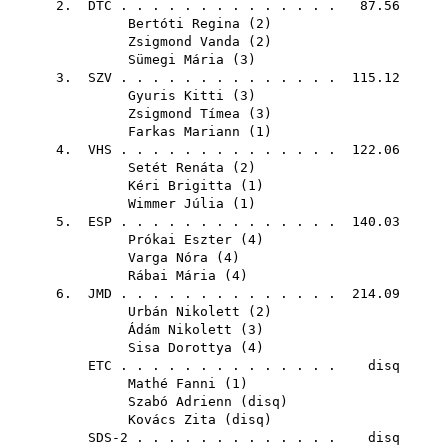
2.
DTC
. . . . . . . . . . . . . . 87.56
Bertóti Regina
(
2
)
Zsigmond Vanda
(
2
)
Sümegi Mária
(
3
)
3.
SZV
. . . . . . . . . . . . . . 115.12
Gyuris Kitti
(
3
)
Zsigmond Tímea
(
3
)
Farkas Mariann
(
1
)
4.
VHS
. . . . . . . . . . . . . . 122.06
Setét Renáta
(
2
)
Kéri Brigitta
(
1
)
Wimmer Júlia
(
1
)
5.
ESP
. . . . . . . . . . . . . . 140.03
Prókai Eszter
(
4
)
Varga Nóra
(
4
)
Rábai Mária
(
4
)
6.
JMD
. . . . . . . . . . . . . . 214.09
Urbán Nikolett
(
2
)
Ádám Nikolett
(
3
)
Sisa Dorottya
(
4
)
ETC
. . . . . . . . . . . . . . disq
Mathé Fanni
(
1
)
Szabó Adrienn
(
disq
)
Kovács Zita
(
disq
)
SDS-2 . . . . . . . . . . . . . disq