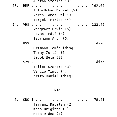
Justán Szabina
(
3
)
13.
HRF
. . . . . . . . . . . . . . 162.09
Tóth-Urbán Dániel
(
5
)
Veres Tamás Pál
(
3
)
Terjéki Miklós
(
4
)
14.
VHS
. . . . . . . . . . . . . . 222.49
Pongrácz Ervin
(
5
)
Lovasi Máté
(
4
)
Biermann Áron
(
5
)
PVS
. . . . . . . . . . . . . . disq
Ortmann Tamás
(
disq
)
Taray Zoltán
(
1
)
Sebők Béla
(
1
)
SZV-2 . . . . . . . . . . . . . disq
Tallér Szandra
(
3
)
Vincze Tímea
(
4
)
Arató Dániel
(
disq
)
N14E
--------------------------------------------
1. SDS-1 . . . . . . . . . . . . . 78.41
Tarjáni Katalin
(
2
)
Koós Brigitta
(
1
)
Koós Diána
(
1
)