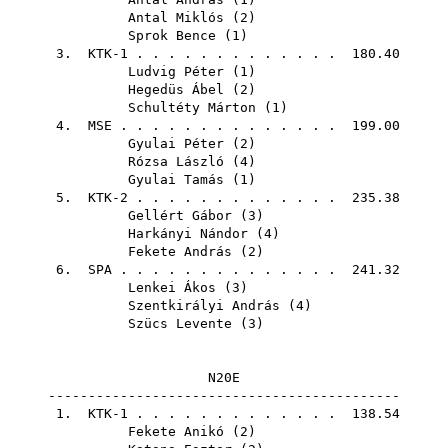
Antal Miklós
(
2
)
Sprok Bence
(
1
)
3. KTK-1 . . . . . . . . . . . . . 180.40
Ludvig Péter
(
1
)
Hegedüs Ábel
(
2
)
Schultéty Márton
(
1
)
4.
MSE
. . . . . . . . . . . . . . 199.00
Gyulai Péter
(
2
)
Rózsa László
(
4
)
Gyulai Tamás
(
1
)
5. KTK-2 . . . . . . . . . . . . . 235.38
Gellért Gábor
(
3
)
Harkányi Nándor
(
4
)
Fekete András
(
2
)
6.
SPA
. . . . . . . . . . . . . . 241.32
Lenkei Ákos
(
3
)
Szentkirályi András
(
4
)
Szücs Levente
(
3
)
N20E
--------------------------------------------
1. KTK-1 . . . . . . . . . . . . . 138.54
Fekete Anikó
(
2
)