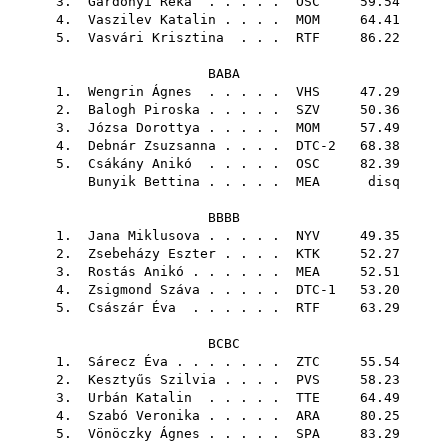
3.
Gárdonyi Réka
. . . . .
OSC
59.54
4.
Vaszilev Katalin
. . . .
MOM
64.41
5.
Vasvári Krisztina
. . .
RTF
86.22
BABA
1.
Wengrin Ágnes
. . . . .
VHS
47.29
2.
Balogh Piroska
. . . . .
SZV
50.36
3.
Józsa Dorottya
. . . . .
MOM
57.49
4.
Debnár Zsuzsanna
. . . . DTC-2 68.38
5.
Csákány Anikó
. . . . .
OSC
82.39
Bunyik Bettina
. . . . .
MEA
disq
BBBB
1.
Jana Miklusova
. . . . .
NYV
49.35
2.
Zsebeházy Eszter
. . . .
KTK
52.27
3.
Rostás Anikó
. . . . . .
MEA
52.51
4.
Zsigmond Száva
. . . . . DTC-1 53.20
5.
Császár Éva
. . . . . .
RTF
63.29
BCBC
1.
Sárecz Éva
. . . . . . .
ZTC
55.54
2.
Kesztyűs Szilvia
. . . .
PVS
58.23
3.
Urbán Katalin
. . . . .
TTE
64.49
4.
Szabó Veronika
. . . . .
ARA
80.25
5.
Vönöczky Ágnes
. . . . .
SPA
83.29