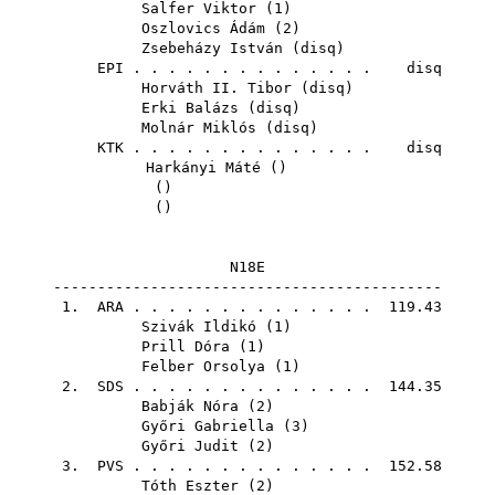
Salfer Viktor
(
1
)
Oszlovics Ádám
(
2
)
Zsebeházy István
(
disq
)
EPI
. . . . . . . . . . . . . . disq
Horváth II. Tibor
(
disq
)
Erki Balázs
(
disq
)
Molnár Miklós
(
disq
)
KTK
. . . . . . . . . . . . . . disq
Harkányi Máté
()
()
()
N18E
--------------------------------------------
1.
ARA
. . . . . . . . . . . . . . 119.43
Szivák Ildikó
(
1
)
Prill Dóra
(
1
)
Felber Orsolya
(
1
)
2.
SDS
. . . . . . . . . . . . . . 144.35
Babják Nóra
(
2
)
Győri Gabriella
(
3
)
Győri Judit
(
2
)
3.
PVS
. . . . . . . . . . . . . . 152.58
Tóth Eszter
(
2
)