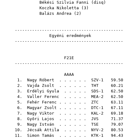
Békési Szilvia Fanni
(
disq
)
Koczka Nikoletta
(
3
)
Balázs Andrea
(
2
)
--------------------------------------------
Egyéni eredmények
--------------------------------------------
F21E
--------------------------------------------
AAAA
1.
Nagy Róbert
. . . . . . SZV-1 59.50
2.
Vajda Zsolt
. . . . . .
THT
60.21
3.
Erdélyi Gyula
. . . . . SDS-1 62.50
4.
Valler Ferenc
. . . . . MEA-2 62.50
5.
Fehér Ferenc
. . . . . .
ZTC
63.11
6.
Magyar Zsolt
. . . . . . DTC-1 67.11
7.
Nagy Viktor
. . . . . . KAL-2 69.18
8.
Győri Lajos
. . . . . .
JVS
71.37
9.
Nagy István
. . . . . .
TSE
79.07
10.
Jécsák Attila
. . . . . NYV-2 80.53
11.
Simon Tamás
. . . . . . KTK-1 94.43