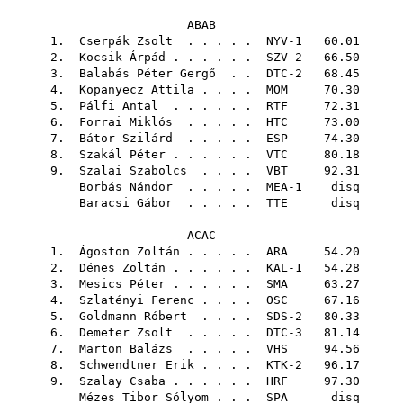
ABAB
1.
Cserpák Zsolt
. . . . . NYV-1 60.01
2.
Kocsik Árpád
. . . . . . SZV-2 66.50
3.
Balabás Péter Gergő
. . DTC-2 68.45
4.
Kopanyecz Attila
. . . .
MOM
70.30
5.
Pálfi Antal
. . . . . .
RTF
72.31
6.
Forrai Miklós
. . . . .
HTC
73.00
7.
Bátor Szilárd
. . . . .
ESP
74.30
8.
Szakál Péter
. . . . . .
VTC
80.18
9.
Szalai Szabolcs
. . . .
VBT
92.31
Borbás Nándor
. . . . . MEA-1 disq
Baracsi Gábor
. . . . .
TTE
disq
ACAC
1.
Ágoston Zoltán
. . . . .
ARA
54.20
2.
Dénes Zoltán
. . . . . . KAL-1 54.28
3.
Mesics Péter
. . . . . .
SMA
63.27
4.
Szlatényi Ferenc
. . . .
OSC
67.16
5.
Goldmann Róbert
. . . . SDS-2 80.33
6.
Demeter Zsolt
. . . . . DTC-3 81.14
7.
Marton Balázs
. . . . .
VHS
94.56
8.
Schwendtner Erik
. . . . KTK-2 96.17
9.
Szalay Csaba
. . . . . .
HRF
97.30
Mézes Tibor Sólyom
. . .
SPA
disq