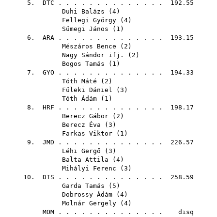
5.
DTC
. . . . . . . . . . . . . . 192.55
Duhi Balázs
(
4
)
Fellegi György
(
4
)
Sümegi János
(
1
)
6.
ARA
. . . . . . . . . . . . . . 193.15
Mészáros Bence
(
2
)
Nagy Sándor ifj.
(
2
)
Bogos Tamás
(
1
)
7.
GYO
. . . . . . . . . . . . . . 194.33
Tóth Máté
(
2
)
Füleki Dániel
(
3
)
Tóth Ádám
(
1
)
8.
HRF
. . . . . . . . . . . . . . 198.17
Berecz Gábor
(
2
)
Berecz Éva
(
3
)
Farkas Viktor
(
1
)
9.
JMD
. . . . . . . . . . . . . . 226.57
Léhi Gergő
(
3
)
Balta Attila
(
4
)
Mihályi Ferenc
(
3
)
10.
DIS
. . . . . . . . . . . . . . 258.59
Garda Tamás
(
5
)
Dobrossy Ádám
(
4
)
Molnár Gergely
(
4
)
MOM
. . . . . . . . . . . . . . disq