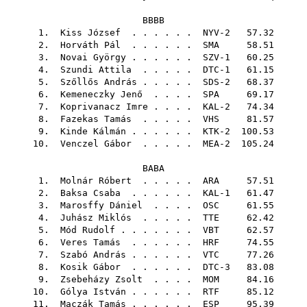
BBBB
1.
Kiss József
. . . . . . NYV-2 57.32
2.
Horváth Pál
. . . . . .
SMA
58.51
3.
Novai György
. . . . . . SZV-1 60.25
4.
Szundi Attila
. . . . . DTC-1 61.15
5.
Szőllős András
. . . . . SDS-2 68.37
6.
Kemeneczky Jenő
. . . .
SPA
69.17
7.
Koprivanacz Imre
. . . . KAL-2 74.34
8.
Fazekas Tamás
. . . . .
VHS
81.57
9.
Kinde Kálmán
. . . . . . KTK-2 100.53
10.
Venczel Gábor
. . . . . MEA-2 105.24
BABA
1.
Molnár Róbert
. . . . .
ARA
57.51
2.
Baksa Csaba
. . . . . . KAL-1 61.47
3.
Marosffy Dániel
. . . .
OSC
61.55
4.
Juhász Miklós
. . . . .
TTE
62.42
5.
Mód Rudolf
. . . . . . .
VBT
62.57
6.
Veres Tamás
. . . . . .
HRF
74.55
7.
Szabó András
. . . . . .
VTC
77.26
8.
Kosik Gábor
. . . . . . DTC-3 83.08
9.
Zsebeházy Zsolt
. . . .
MOM
84.16
10.
Gólya István
. . . . . .
RTF
85.12
11.
Maczák Tamás
. . . . . .
ESP
95.39