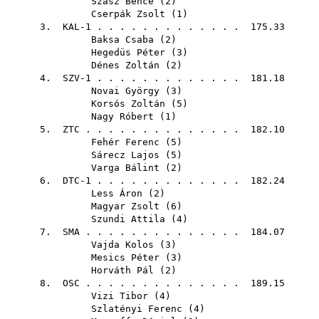
Szász Bence
(
2
)
Cserpák Zsolt
(
1
)
3. KAL-1 . . . . . . . . . . . . . 175.33
Baksa Csaba
(
2
)
Hegedüs Péter
(
3
)
Dénes Zoltán
(
2
)
4. SZV-1 . . . . . . . . . . . . . 181.18
Novai György
(
3
)
Korsós Zoltán
(
5
)
Nagy Róbert
(
1
)
5.
ZTC
. . . . . . . . . . . . . . 182.10
Fehér Ferenc
(
5
)
Sárecz Lajos
(
5
)
Varga Bálint
(
2
)
6. DTC-1 . . . . . . . . . . . . . 182.24
Less Áron
(
2
)
Magyar Zsolt
(
6
)
Szundi Attila
(
4
)
7.
SMA
. . . . . . . . . . . . . . 184.07
Vajda Kolos
(
3
)
Mesics Péter
(
3
)
Horváth Pál
(
2
)
8.
OSC
. . . . . . . . . . . . . . 189.15
Vizi Tibor
(
4
)
Szlatényi Ferenc
(
4
)