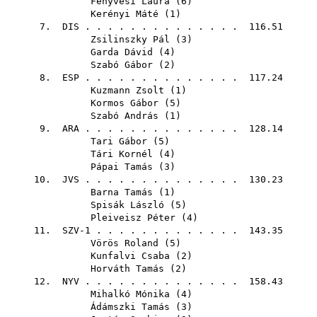
Fenyvesi Laura
(
6
)
Kerényi Máté
(
1
)
7.
DIS
. . . . . . . . . . . . . . 116.51
Zsilinszky Pál
(
3
)
Garda Dávid
(
4
)
Szabó Gábor
(
2
)
8.
ESP
. . . . . . . . . . . . . . 117.24
Kuzmann Zsolt
(
1
)
Kormos Gábor
(
5
)
Szabó András
(
1
)
9.
ARA
. . . . . . . . . . . . . . 128.14
Tari Gábor
(
5
)
Tári Kornél
(
4
)
Pápai Tamás
(
3
)
10.
JVS
. . . . . . . . . . . . . . 130.23
Barna Tamás
(
1
)
Spisák László
(
5
)
Pleiveisz Péter
(
4
)
11. SZV-1 . . . . . . . . . . . . . 143.35
Vörös Roland
(
5
)
Kunfalvi Csaba
(
2
)
Horváth Tamás
(
2
)
12.
NYV
. . . . . . . . . . . . . . 158.43
Mihalkó Mónika
(
4
)
Ádámszki Tamás
(
3
)