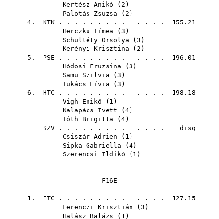
Kertész Anikó
(
2
)
Palotás Zsuzsa
(
2
)
4.
KTK
. . . . . . . . . . . . . . 155.21
Herczku Tímea
(
3
)
Schultéty Orsolya
(
3
)
Kerényi Krisztina
(
2
)
5.
PSE
. . . . . . . . . . . . . . 196.01
Hódosi Fruzsina
(
3
)
Samu Szilvia
(
3
)
Tukács Lívia
(
3
)
6.
HTC
. . . . . . . . . . . . . . 198.18
Vigh Enikő
(
1
)
Kalapács Ivett
(
4
)
Tóth Brigitta
(
4
)
SZV
. . . . . . . . . . . . . . disq
Csiszár Adrien
(
1
)
Sipka Gabriella
(
4
)
Szerencsi Ildikó
(
1
)
F16E
--------------------------------------------
1.
ETC
. . . . . . . . . . . . . . 127.15
Ferenczi Krisztián
(
3
)
Halász Balázs
(
1
)