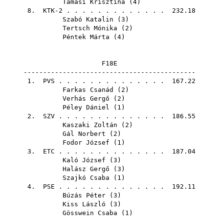
Tamási Krisztina
(
4
)
8. KTK-2 . . . . . . . . . . . . . 232.18
Szabó Katalin
(
3
)
Tertsch Mónika
(
2
)
Péntek Márta
(
4
)
F18E
--------------------------------------------
1.
PVS
. . . . . . . . . . . . . . 167.22
Farkas Csanád
(
2
)
Verhás Gergő
(
2
)
Péley Dániel
(
1
)
2.
SZV
. . . . . . . . . . . . . . 186.55
Kaszaki Zoltán
(
2
)
Gál Norbert
(
2
)
Fodor József
(
1
)
3.
ETC
. . . . . . . . . . . . . . 187.04
Kaló József
(
3
)
Halász Gergő
(
3
)
Szajkó Csaba
(
1
)
4.
PSE
. . . . . . . . . . . . . . 192.11
Búzás Péter
(
3
)
Kiss László
(
3
)
Gösswein Csaba
(
1
)