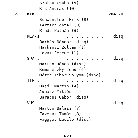
Szalay Csaba
(
9
)
Kis András
(
10
)
28. KTK-2 . . . . . . . . . . . . . 284.20
Schwendtner Erik
(
8
)
Tertsch Antal
(
8
)
Kinde Kálmán
(
9
)
MEA-1 . . . . . . . . . . . . . disq
Borbás Nándor
(
disq
)
Harkányi Zoltán
(
1
)
Lévai Ferenc
(
1
)
SPA
. . . . . . . . . . . . . . disq
Marton János
(
disq
)
Kemeneczky Jenő
(
6
)
Mézes Tibor Sólyom
(
disq
)
TTE
. . . . . . . . . . . . . . disq
Hajdu Martin
(
4
)
Juhász Miklós
(
4
)
Baracsi Gábor
(
disq
)
VHS
. . . . . . . . . . . . . . disq
Marton Balázs
(
7
)
Fazekas Tamás
(
8
)
Faggyas László
(
disq
)
N21E