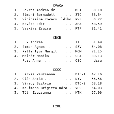
CVACA
1.
Bokros Andrea dr.
. . .
MEA
50.10
2.
Elmont Bernadett
. . . .
ZTC
55.54
3.
Viniczainé Kovács Ildikó
PVS
56.22
4.
Kovács Edit
. . . . . .
ARA
68.59
5.
Vaskári Zsuzsa
. . . . .
RTF
81.41
CBCB
1.
Lux Andrea
. . . . . . .
TTE
51.49
2.
Simon Ágnes
. . . . . .
SZV
54.08
3.
Pattantyus Margit
. . .
MOM
71.15
4.
Molnár Mónika
. . . . .
SPA
89.13
Füzy Anna
. . . . . . .
OSC
disq
CCCC
1.
Farkas Zsuzsanna
. . . . DTC-1 47.16
2.
Oláh Anikó
. . . . . . .
NYV
56.56
3.
Várady Szilvia
. . . . . DTC-2 63.18
4.
Kaufmann Brigitta Dóra
.
VHS
64.03
5.
Tóth Zsuzsanna
. . . . .
KTK
67.06
F20E
--------------------------------------------