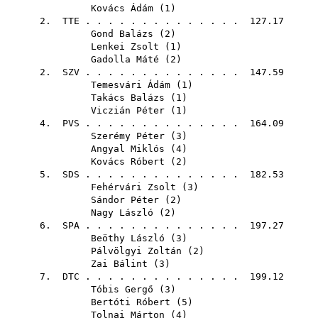
Kovács Ádám
(
1
)
2.
TTE
. . . . . . . . . . . . . . 127.17
Gond Balázs
(
2
)
Lenkei Zsolt
(
1
)
Gadolla Máté
(
2
)
2.
SZV
. . . . . . . . . . . . . . 147.59
Temesvári Ádám
(
1
)
Takács Balázs
(
1
)
Viczián Péter
(
1
)
4.
PVS
. . . . . . . . . . . . . . 164.09
Szerémy Péter
(
3
)
Angyal Miklós
(
4
)
Kovács Róbert
(
2
)
5.
SDS
. . . . . . . . . . . . . . 182.53
Fehérvári Zsolt
(
3
)
Sándor Péter
(
2
)
Nagy László
(
2
)
6.
SPA
. . . . . . . . . . . . . . 197.27
Beöthy László
(
3
)
Pálvölgyi Zoltán
(
2
)
Zai Bálint
(
3
)
7.
DTC
. . . . . . . . . . . . . . 199.12
Tóbis Gergő
(
3
)
Bertóti Róbert
(
5
)
Tolnai Márton
(
4
)