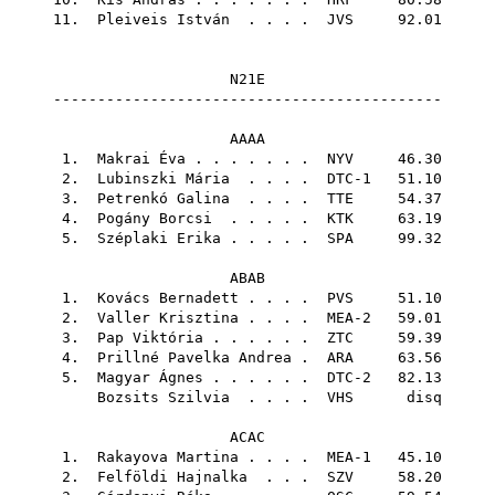
11.
Pleiveis István
. . . .
JVS
92.01
N21E
--------------------------------------------
AAAA
1.
Makrai Éva
. . . . . . .
NYV
46.30
2.
Lubinszki Mária
. . . . DTC-1 51.10
3.
Petrenkó Galina
. . . .
TTE
54.37
4.
Pogány Borcsi
. . . . .
KTK
63.19
5.
Széplaki Erika
. . . . .
SPA
99.32
ABAB
1.
Kovács Bernadett
. . . .
PVS
51.10
2.
Valler Krisztina
. . . . MEA-2 59.01
3.
Pap Viktória
. . . . . .
ZTC
59.39
4.
Prillné Pavelka Andrea
.
ARA
63.56
5.
Magyar Ágnes
. . . . . . DTC-2 82.13
Bozsits Szilvia
. . . .
VHS
disq
ACAC
1.
Rakayova Martina
. . . . MEA-1 45.10
2.
Felföldi Hajnalka
. . .
SZV
58.20