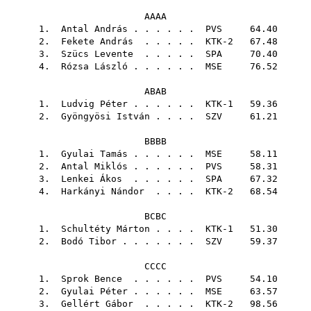
AAAA
1.
Antal András
. . . . . .
PVS
64.40
2.
Fekete András
. . . . . KTK-2 67.48
3.
Szücs Levente
. . . . .
SPA
70.40
4.
Rózsa László
. . . . . .
MSE
76.52
ABAB
1.
Ludvig Péter
. . . . . . KTK-1 59.36
2.
Gyöngyösi István
. . . .
SZV
61.21
BBBB
1.
Gyulai Tamás
. . . . . .
MSE
58.11
2.
Antal Miklós
. . . . . .
PVS
58.31
3.
Lenkei Ákos
. . . . . .
SPA
67.32
4.
Harkányi Nándor
. . . . KTK-2 68.54
BCBC
1.
Schultéty Márton
. . . . KTK-1 51.30
2.
Bodó Tibor
. . . . . . .
SZV
59.37
CCCC
1.
Sprok Bence
. . . . . .
PVS
54.10
2.
Gyulai Péter
. . . . . .
MSE
63.57
3.
Gellért Gábor
. . . . . KTK-2 98.56