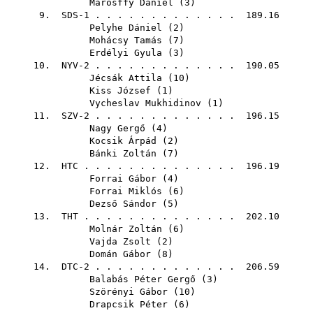
Marosffy Dániel
(
3
)
9. SDS-1 . . . . . . . . . . . . . 189.16
Pelyhe Dániel
(
2
)
Mohácsy Tamás
(
7
)
Erdélyi Gyula
(
3
)
10. NYV-2 . . . . . . . . . . . . . 190.05
Jécsák Attila
(
10
)
Kiss József
(
1
)
Vycheslav Mukhidinov
(
1
)
11. SZV-2 . . . . . . . . . . . . . 196.15
Nagy Gergő
(
4
)
Kocsik Árpád
(
2
)
Bánki Zoltán
(
7
)
12.
HTC
. . . . . . . . . . . . . . 196.19
Forrai Gábor
(
4
)
Forrai Miklós
(
6
)
Dezső Sándor
(
5
)
13.
THT
. . . . . . . . . . . . . . 202.10
Molnár Zoltán
(
6
)
Vajda Zsolt
(
2
)
Domán Gábor
(
8
)
14. DTC-2 . . . . . . . . . . . . . 206.59
Balabás Péter Gergő
(
3
)
Szörényi Gábor
(
10
)
Drapcsik Péter
(
6
)