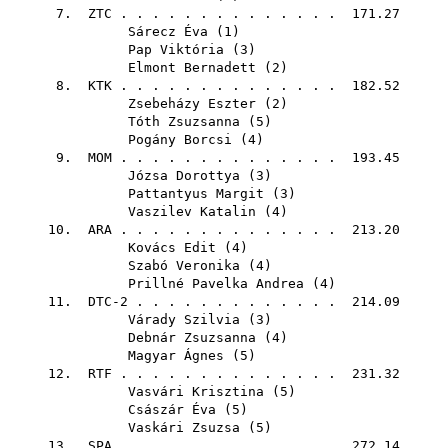
7.
ZTC
. . . . . . . . . . . . . . 171.27
Sárecz Éva
(
1
)
Pap Viktória
(
3
)
Elmont Bernadett
(
2
)
8.
KTK
. . . . . . . . . . . . . . 182.52
Zsebeházy Eszter
(
2
)
Tóth Zsuzsanna
(
5
)
Pogány Borcsi
(
4
)
9.
MOM
. . . . . . . . . . . . . . 193.45
Józsa Dorottya
(
3
)
Pattantyus Margit
(
3
)
Vaszilev Katalin
(
4
)
10.
ARA
. . . . . . . . . . . . . . 213.20
Kovács Edit
(
4
)
Szabó Veronika
(
4
)
Prillné Pavelka Andrea
(
4
)
11. DTC-2 . . . . . . . . . . . . . 214.09
Várady Szilvia
(
3
)
Debnár Zsuzsanna
(
4
)
Magyar Ágnes
(
5
)
12.
RTF
. . . . . . . . . . . . . . 231.32
Vasvári Krisztina
(
5
)
Császár Éva
(
5
)
Vaskári Zsuzsa
(
5
)
13.
SPA
. . . . . . . . . . . . . . 272.14