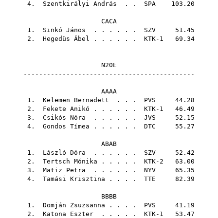
4.
Szentkirályi András
. .
SPA
103.20
CACA
1.
Sinkó János
. . . . . .
SZV
51.45
2.
Hegedüs Ábel
. . . . . . KTK-1 69.34
N20E
--------------------------------------------
AAAA
1.
Kelemen Bernadett
. . .
PVS
44.28
2.
Fekete Anikó
. . . . . . KTK-1 46.49
3.
Csikós Nóra
. . . . . .
JVS
52.15
4.
Gondos Tímea
. . . . . .
DTC
55.27
ABAB
1.
László Dóra
. . . . . .
SZV
52.42
2.
Tertsch Mónika
. . . . . KTK-2 63.00
3.
Matiz Petra
. . . . . .
NYV
65.35
4.
Tamási Krisztina
. . . .
TTE
82.39
BBBB
1.
Domján Zsuzsanna
. . . .
PVS
41.19
2.
Katona Eszter
. . . . . KTK-1 53.47