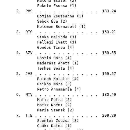
Katona Eszter
(
2
)
Fekete Zsuzsa
(
1
)
2.
PVS
. . . . . . . . . . . . . . 139.24
Domján Zsuzsanna
(
1
)
Sebők Éva
(
2
)
Kelemen Bernadett
(
1
)
3.
DTC
. . . . . . . . . . . . . . 169.21
Sinka Melinda
(
3
)
Fellegi Ivett
(
3
)
Gondos Tímea
(
4
)
4.
SZV
. . . . . . . . . . . . . . 169.55
László Dóra
(
1
)
Madarász Anett
(
1
)
Terhes Beáta
(
4
)
5.
JVS
. . . . . . . . . . . . . . 169.57
Balogh Katalin
(
4
)
Csikós Nóra
(
3
)
Petró Annamária
(
4
)
6.
NYV
. . . . . . . . . . . . . . 180.49
Matiz Petra
(
3
)
Matiz Noémi
(
2
)
Maria Szemak
(
2
)
7.
TTE
. . . . . . . . . . . . . . 209.29
Szentei Zsuzsa
(
3
)
Csáki Dalma
(
1
)