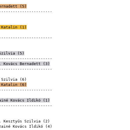
ernadett
(
5
)
------------------------
ilvia
ilvia
 Katalin
(
1
)
ilvia
------------------------
ilvia
Szilvia (
5
)
------------------------
,
Kovács Bernadett
(
3
)
------------------------
ilvia
 Szilvia (
6
)
 Katalin
(
6
)
------------------------
ilvia
ainé Kovács Ildikó
(
1
)
------------------------
ilvia
ilvia
, Kesztyűs Szilvia (
2
)
zainé Kovács Ildikó
(
4
)