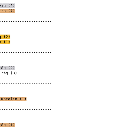
via (
2
)
tra
(
7
)
ilvia
------------------------
ilvia
g
(
2
)
a (
1
)
ilvia
------------------------
ilvia
ilvia
rág
(
2
)
irág
(
3
)
ilvia
------------------------
ilvia
ilvia
 Katalin
(
1
)
ilvia
------------------------
rág
(
1
)