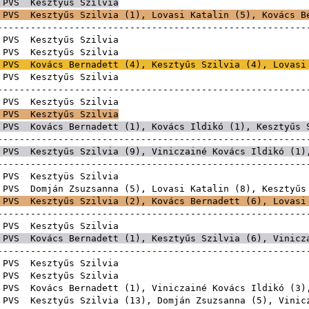
PVS
Kesztyűs Szilvia
PVS
Kesztyűs Szilvia (
1
),
Lovasi Katalin
(
5
),
Kovács B
------------------------------------------------------
PVS
Kesztyűs Sz
PVS
Kesztyűs Sz
PVS
Kovács Bernadett
(
4
), Kesztyűs Szilvia (
4
),
Lovasi
PVS
Kesztyűs Sz
------------------------------------------------------
PVS
Kesztyűs Sz
PVS
Kesztyűs Szilvia
PVS
Kovács Bernadett
(
1
),
Kovács Ildikó
(
1
), Kesztyűs 
------------------------------------------------------
PVS
Kesztyűs Szilvia (
9
),
Viniczainé Kovács Ildikó
(
1
)
------------------------------------------------------
PVS
Kesztyüs Sz
PVS
Domján Zsuzsanna
(
5
),
Lovasi Katalin
(
8
), Kesztyűs
PVS
Kesztyűs Szilvia (
2
),
Kovács Bernadett
(
6
),
Lovasi
------------------------------------------------------
PVS
Kesztyűs Sz
PVS
Kovács Bernadett
(
1
), Kesztyűs Szilvia (
6
),
Vinicz
------------------------------------------------------
PVS
Kesztyűs Sz
PVS
Kesztyűs Sz
PVS
Kovács Bernadett
(
1
),
Viniczainé Kovács Ildikó
(
3
)
PVS
Kesztyűs Szilvia (
13
),
Domján Zsuzsanna
(
5
),
Vinic