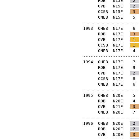
ROB
N15E
2
OVB
N15E
2
OCSB
N15E
3
ONEB
N15E
5
-----------------------
1993
OHEB
N17E
6
ROB
N17E
3
OVB
N17E
1
OCSB
N17E
1
ONEB
N17E
4
-----------------------
1994
OHEB
N17E
7
ROB
N17E
9
OVB
N17E
2
OCSB
N17E
8
ONEB
N17E
6
-----------------------
1995
OHEB
N20E
5
ROB
N20E
4
OVB
N21E
3
ONEB
N20E
7
-----------------------
1996
OHEB
N20E
2
ROB
N20E
2
OVB
N20E
3