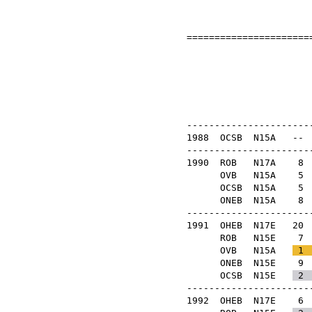
=======================
Kesztyű
OB
-----------------------
1988
OCSB
N15A
--
-----------------------
1990
ROB
N17A
8
OVB
N15A
5
OCSB
N15A
5
ONEB
N15A
8
-----------------------
1991
OHEB
N17E
20
ROB
N15E
7
OVB
N15A
1
ONEB
N15E
9
OCSB
N15E
2
-----------------------
1992
OHEB
N17E
6