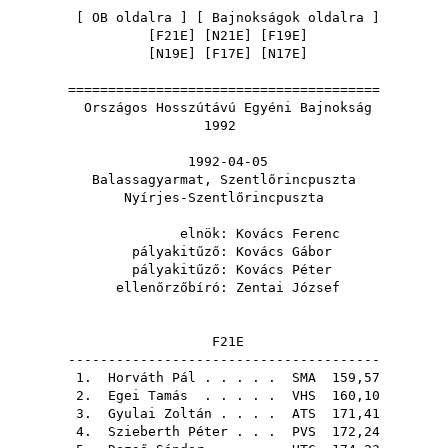
[
OB oldalra
] [
Bajnokságok oldalra
]
[
F21E
] [
N21E
] [
F19E
]
[
N19E
] [
F17E
] [
N17E
]
=======================================
Országos Hosszútávú Egyéni Bajnokság
1992
1992-04-05
Balassagyarmat, Szentlőrincpuszta
Nyírjes-Szentlőrincpuszta
elnök:
Kovács Ferenc
pályakitűző:
Kovács Gábor
pályakitűző:
Kovács Péter
ellenőrzőbíró:
Zentai József
F21E
---------------------------------------
1.
Horváth Pál
. . . . .
SMA
159,57
2.
Egei Tamás
. . . . .
VHS
160,10
3.
Gyulai Zoltán
. . . .
ATS
171,41
4.
Szieberth Péter
. . .
PVS
172,24