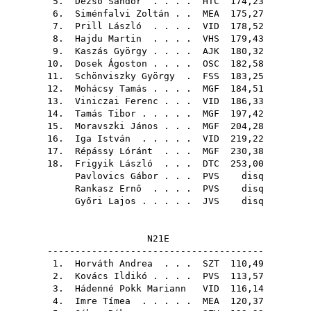
5.
Dezső Sándor
. . . .
HTC
174,23
6.
Siménfalvi Zoltán
. .
MEA
175,27
7.
Prill László
. . . .
VID
178,52
8.
Hajdu Martin
. . . .
VHS
179,43
9.
Kaszás György
. . . .
AJK
180,32
10.
Dosek Ágoston
. . . .
OSC
182,58
11.
Schönviszky György
.
FSS
183,25
12.
Mohácsy Tamás
. . . .
MGF
184,51
13.
Viniczai Ferenc
. . .
VID
186,33
14.
Tamás Tibor
. . . . .
MGF
197,42
15.
Moravszki János
. . .
MGF
204,28
16.
Iga István
. . . . .
VID
219,22
17.
Répássy Lóránt
. . .
MGF
230,38
18.
Frigyik László
. . .
DTC
253,00
Pavlovics Gábor
. . .
PVS
disq
Rankasz Ernő
. . . .
PVS
disq
Győri Lajos
. . . . .
JVS
disq
N21E
---------------------------------------
1.
Horváth Andrea
. . .
SZT
110,49
2.
Kovács Ildikó
. . . .
PVS
113,57
3.
Hádenné Pokk Mariann
VID
116,14
4.
Imre Tímea
. . . . .
MEA
120,37