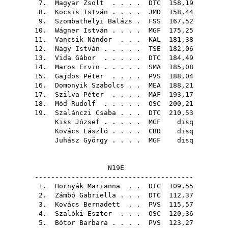
7.
Magyar Zsolt
. . . .
DTC
158,19
8.
Kocsis István
. . . .
JMD
158,44
9.
Szombathelyi Balázs
.
FSS
167,52
10.
Wágner István
. . . .
MGF
175,25
11.
Vancsik Nándor
. . .
KAL
181,38
12.
Nagy István
. . . . .
TSE
182,06
13.
Vida Gábor
. . . . .
DTC
184,49
14.
Maros Ervin
. . . . .
SMA
185,08
15.
Gajdos Péter
. . . .
PVS
188,04
16.
Domonyik Szabolcs
. .
MEA
188,21
17.
Szilva Péter
. . . .
MAF
193,17
18.
Mód Rudolf
. . . . .
OSC
200,21
19.
Szalánczi Csaba
. . .
DTC
210,53
Kiss József
. . . . .
MGF
disq
Kovács László
. . . .
CBD
disq
Juhász György
. . . .
MGF
disq
N19E
---------------------------------------
1.
Hornyák Marianna
. .
DTC
109,55
2.
Zámbó Gabriella
. . .
DTC
112,37
3.
Kovács Bernadett
. .
PVS
115,57
4.
Szalóki Eszter
. . .
OSC
120,36
5.
Bótor Barbara
. . . .
PVS
123,27