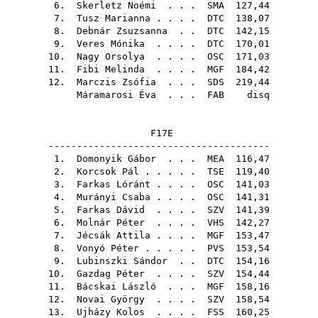
6.
Skerletz Noémi
. . .
SMA
127,44
7.
Tusz Marianna
. . . .
DTC
138,07
8.
Debnár Zsuzsanna
. .
DTC
142,15
9.
Veres Mónika
. . . .
DTC
170,01
10.
Nagy Orsolya
. . . .
OSC
171,03
11.
Fibi Melinda
. . . .
MGF
184,42
12.
Marczis Zsófia
. . .
SDS
219,44
Máramarosi Éva
. . .
FAB
disq
F17E
---------------------------------------
1.
Domonyik Gábor
. . .
MEA
116,47
2.
Korcsok Pál
. . . . .
TSE
119,40
3.
Farkas Lóránt
. . . .
OSC
141,03
4.
Murányi Csaba
. . . .
OSC
141,31
5.
Farkas Dávid
. . . .
SZV
141,39
6.
Molnár Péter
. . . .
VHS
142,27
7.
Jécsák Attila
. . . .
MGF
153,47
8.
Vonyó Péter
. . . . .
PVS
153,54
9.
Lubinszki Sándor
. .
DTC
154,16
10.
Gazdag Péter
. . . .
SZV
154,44
11.
Bácskai László
. . .
MGF
158,16
12.
Novai György
. . . .
SZV
158,54
13.
Ujházy Kolos
. . . .
FSS
160,25