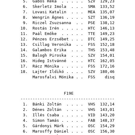
5.
Gábos Réka
. . . . .
SZV
129,23
6.
Skerletz Imola
. . .
SMA
133,52
7.
Lovasi Katalin
. . .
MEA
135,07
8.
Wengrin Ágnes
. . . .
SZT
136,19
9.
Riczel Zsuzsanna
. .
PSE
138,12
10.
Rostás Irén
. . . . .
HTC
146,13
11.
Paál Emőke
. . . . .
TTE
149,23
12.
Pénzes Erzsébet
. . .
DTC
149,25
13.
Csillag Veronika
. .
FSS
152,18
14.
Galambos Erika
. . .
THS
153,48
15.
Balogh Piroska
. . .
SZV
154,01
16.
Hideg Istvánné
. . .
HTC
162,05
17.
Rácz Mónika
. . . . .
FSS
172,16
18.
Lajter Ildikó
. . . .
SZV
180,46
Marosfalvi Mónika
. .
FSS
disq
F19E
---------------------------------------
1.
Bánki Zoltán
. . . .
VHS
132,14
2.
Dénes Zoltán
. . . .
VHS
143,01
3.
Illés Csaba
. . . . .
VID
143,20
4.
Simon Tamás
. . . . .
FAB
148,37
5.
Gárdonyi Márk
. . . .
OSC
154,29
6.
Marosffy Dániel
. . .
OSC
156,30