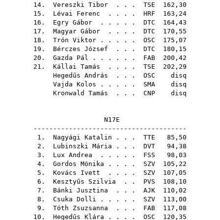
14.
Vereszki Tibor
. . .
TSE
162,30
15.
Lévai Ferenc
. . . .
HRF
163,24
16.
Egry Gábor
. . . . .
DTC
164,43
17.
Magyar Gábor
. . . .
DTC
170,55
18.
Trón Viktor
. . . . .
OSC
175,07
19.
Bérczes József
. . .
DTC
180,15
20.
Gazda Pál
. . . . . .
FAB
200,42
21.
Kállai Tamás
. . . .
TSE
202,29
Hegedűs András
. . .
OSC
disq
Vajda Kolos
. . . . .
SMA
disq
Kronwald Tamás
. . .
CNP
disq
N17E
---------------------------------------
1.
Nagyági Katalin
. . .
TTE
85,50
2.
Lubinszki Mária
. . .
DVT
94,38
3.
Lux Andrea
. . . . .
FSS
98,03
4.
Gordos Mónika
. . . .
SZV
105,22
5.
Kovács Ivett
. . . .
SZV
107,05
6.
Kesztyűs Szilvia
. .
PVS
108,10
7.
Bánki Jusztina
. . .
AJK
110,02
8.
Csuka Dolli
. . . . .
SZV
113,00
9.
Tóth Zsuzsanna
. . .
FAB
117,08
10.
Hegedűs Klára
. . . .
OSC
120,35