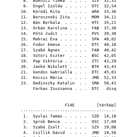
8.
Buknicz Tímea
. . . .
SZV
32,31
9.
Engel Izolda
. . . . .
DTC
32,54
10.
Kóródi Rita
. . . . .
ARA
33,36
11.
Borosznoki Zita
. . .
MOM
34,11
12.
Bán Borbála
. . . . .
HTC
35,21
13.
Orbán Karolina
. . . .
FAB
37,30
14.
Pótó Judit
. . . . . .
PVS
39,30
15.
Makrai Éva
. . . . . .
SPA
40,02
16.
Fodor Emese
. . . . .
DTC
40,18
17.
Szabó Ágnes
. . . . .
FAB
40,42
18.
Sütöri Eszter
. . . .
BSC
42,05
19.
Pap Viktória
. . . . .
ZTC
43,29
20.
Jankó Nikolett
. . . .
BTK
43,43
21.
Gondos Gabriella
. . .
DTC
45,01
22.
Kocsis Mária
. . . . .
JMD
52,33
23.
Dedinszky Katalin
. .
SMA
58,41
Farkas Zsuzsanna
. . .
DTC
disq
F14E [
térkép
]
---------------------------------------
1.
Gyulai Tamás
. . . . .
SZD
14,18
2.
Sprok Bence
. . . . .
OSC
17,09
3.
Szabó Zsolt
. . . . .
SZV
19,08
4.
Csillik Dávid
. . . .
JMD
19,56