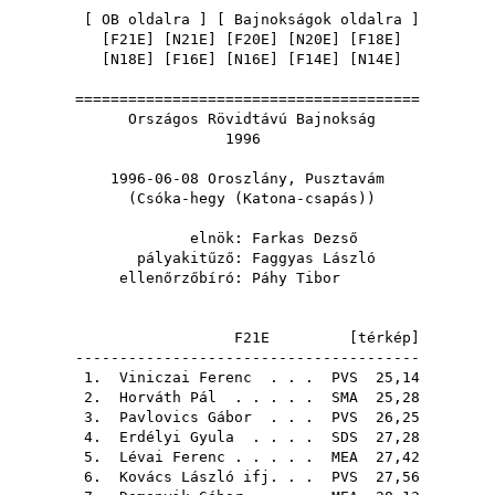
[
OB oldalra
] [
Bajnokságok oldalra
]
[
F21E
] [
N21E
] [
F20E
] [
N20E
] [
F18E
]
[
N18E
] [
F16E
] [
N16E
] [
F14E
] [
N14E
]
=======================================
Országos Rövidtávú Bajnokság
1996
1996-06-08 Oroszlány, Pusztavám
(Csóka-hegy (Katona-csapás))
elnök:
Farkas Dezső
pályakitűző:
Faggyas László
ellenőrzőbíró:
Páhy Tibor
F21E [
térkép
]
---------------------------------------
1.
Viniczai Ferenc
. . .
PVS
25,14
2.
Horváth Pál
. . . . .
SMA
25,28
3.
Pavlovics Gábor
. . .
PVS
26,25
4.
Erdélyi Gyula
. . . .
SDS
27,28
5.
Lévai Ferenc
. . . . .
MEA
27,42
6.
Kovács László ifj.
. .
PVS
27,56