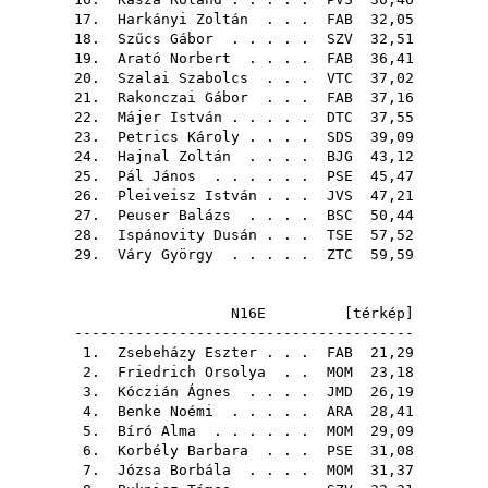
17.
Harkányi Zoltán
. . .
FAB
32,05
18.
Szűcs Gábor
. . . . .
SZV
32,51
19.
Arató Norbert
. . . .
FAB
36,41
20.
Szalai Szabolcs
. . .
VTC
37,02
21.
Rakonczai Gábor
. . .
FAB
37,16
22.
Májer István
. . . . .
DTC
37,55
23.
Petrics Károly
. . . .
SDS
39,09
24.
Hajnal Zoltán
. . . .
BJG
43,12
25.
Pál János
. . . . . .
PSE
45,47
26.
Pleiveisz István
. . .
JVS
47,21
27.
Peuser Balázs
. . . .
BSC
50,44
28.
Ispánovity Dusán
. . .
TSE
57,52
29.
Váry György
. . . . .
ZTC
59,59
N16E [
térkép
]
---------------------------------------
1.
Zsebeházy Eszter
. . .
FAB
21,29
2.
Friedrich Orsolya
. .
MOM
23,18
3.
Kóczián Ágnes
. . . .
JMD
26,19
4.
Benke Noémi
. . . . .
ARA
28,41
5.
Bíró Alma
. . . . . .
MOM
29,09
6.
Korbély Barbara
. . .
PSE
31,08
7.
Józsa Borbála
. . . .
MOM
31,37