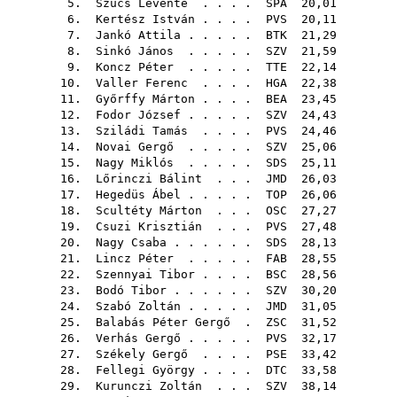
5.
Szűcs Levente
. . . .
SPA
20,01
6.
Kertész István
. . . .
PVS
20,11
7.
Jankó Attila
. . . . .
BTK
21,29
8.
Sinkó János
. . . . .
SZV
21,59
9.
Koncz Péter
. . . . .
TTE
22,14
10.
Valler Ferenc
. . . .
HGA
22,38
11.
Győrffy Márton
. . . .
BEA
23,45
12.
Fodor József
. . . . .
SZV
24,43
13.
Sziládi Tamás
. . . .
PVS
24,46
14.
Novai Gergő
. . . . .
SZV
25,06
15.
Nagy Miklós
. . . . .
SDS
25,11
16.
Lőrinczi Bálint
. . .
JMD
26,03
17.
Hegedüs Ábel
. . . . .
TOP
26,06
18.
Scultéty Márton
. . .
OSC
27,27
19.
Csuzi Krisztián
. . .
PVS
27,48
20.
Nagy Csaba
. . . . . .
SDS
28,13
21.
Lincz Péter
. . . . .
FAB
28,55
22.
Szennyai Tibor
. . . .
BSC
28,56
23.
Bodó Tibor
. . . . . .
SZV
30,20
24.
Szabó Zoltán
. . . . .
JMD
31,05
25.
Balabás Péter Gergő
.
ZSC
31,52
26.
Verhás Gergő
. . . . .
PVS
32,17
27.
Székely Gergő
. . . .
PSE
33,42
28.
Fellegi György
. . . .
DTC
33,58
29.
Kurunczi Zoltán
. . .
SZV
38,14