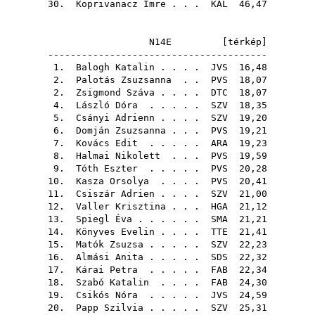
30.
Koprivanacz Imre
. . .
KAL
46,47
N14E [
térkép
]
---------------------------------------
1.
Balogh Katalin
. . . .
JVS
16,48
2.
Palotás Zsuzsanna
. .
PVS
18,07
2.
Zsigmond Száva
. . . .
DTC
18,07
4.
László Dóra
. . . . .
SZV
18,35
5.
Csányi Adrienn
. . . .
SZV
19,20
6.
Domján Zsuzsanna
. . .
PVS
19,21
7.
Kovács Edit
. . . . .
ARA
19,23
8.
Halmai Nikolett
. . .
PVS
19,59
9.
Tóth Eszter
. . . . .
PVS
20,28
10.
Kasza Orsolya
. . . .
PVS
20,41
11.
Csiszár Adrien
. . . .
SZV
21,00
12.
Valler Krisztina
. . .
HGA
21,12
13.
Spiegl Éva
. . . . . .
SMA
21,21
14.
Könyves Evelin
. . . .
TTE
21,41
15.
Matók Zsuzsa
. . . . .
SZV
22,23
16.
Almási Anita
. . . . .
SDS
22,32
17.
Kárai Petra
. . . . .
FAB
22,34
18.
Szabó Katalin
. . . .
FAB
24,30
19.
Csikós Nóra
. . . . .
JVS
24,59
20.
Papp Szilvia
. . . . .
SZV
25,31