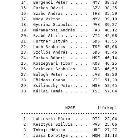
14.
Bergendi Péter
. . . .
NYV
38,33
15.
Farkas Dávid
. . . . .
SZV
38,35
16.
Szabó András
. . . . .
THS
35,59
17.
Nagy Viktor
. . . . .
NYV
39,10
18.
Gyurina Szabolcs
. . .
PVS
39,27
19.
Máramarosi András
. .
FAB
40,12
20.
Szabó Attila
. . . . .
VTC
42,08
21.
Furtner István
. . . .
SDS
43,55
22.
Loch Szabolcs
. . . .
TSE
45,06
23.
Szőllős András
. . . .
SDS
45,46
24.
Farkas Róbert
. . . .
MSE
46,14
25.
Kőszegvári Tibor
. . .
KOS
46,25
26.
Szikszai Szabolcs
. .
SDS
46,59
27.
Balogh Péter
. . . . .
JVS
48,20
28.
Földesi Csaba
. . . .
VTC
51,29
29.
Zsilinszky Péter
. . .
MSE
52,45
30.
Kállai Tamás
. . . . .
TSE
57,04
N20E [
térkép
]
---------------------------------------
1.
Lubinszki Mária
. . .
DTC
22,04
2.
Kesztyűs Szilvia
. . .
PVS
25,06
3.
Tokaji Mónika
. . . .
HRF
27,37
4.
Józsa Dorottya
. . . .
MOM
31,13