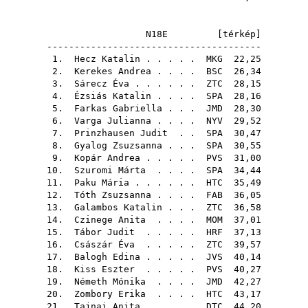
N18E [
térkép
]
---------------------------------------
1.
Hecz Katalin
. . . . .
MKG
22,25
2.
Kerekes Andrea
. . . .
BSC
26,34
3.
Sárecz Éva
. . . . . .
ZTC
28,15
4.
Ézsiás Katalin
. . . .
SPA
28,16
5.
Farkas Gabriella
. . .
JMD
28,30
6.
Varga Julianna
. . . .
NYV
29,52
7.
Prinzhausen Judit
. .
SPA
30,47
8.
Gyalog Zsuzsanna
. . .
SPA
30,55
9.
Kopár Andrea
. . . . .
PVS
31,00
10.
Szuromi Márta
. . . .
SPA
34,44
11.
Paku Mária
. . . . . .
HTC
35,49
12.
Tóth Zsuzsanna
. . . .
FAB
36,05
13.
Galambos Katalin
. . .
ZTC
36,58
14.
Czinege Anita
. . . .
MOM
37,01
15.
Tábor Judit
. . . . .
HRF
37,13
16.
Császár Éva
. . . . .
ZTC
39,57
17.
Balogh Edina
. . . . .
JVS
40,14
18.
Kiss Eszter
. . . . .
PVS
40,27
19.
Németh Mónika
. . . .
JMD
42,27
20.
Zombory Erika
. . . .
HTC
43,17
21.
Tajnai Anita
. . . . .
DTC
44,20