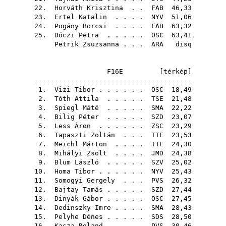
22.
Horváth Krisztina
. .
FAB
46,33
23.
Ertel Katalin
. . . .
NYV
51,06
24.
Pogány Borcsi
. . . .
FAB
63,32
25.
Dóczi Petra
. . . . .
OSC
63,41
Petrik Zsuzsanna
. . .
ARA
disq
F16E [
térkép
]
---------------------------------------
1.
Vizi Tibor
. . . . . .
OSC
18,49
2.
Tóth Attila
. . . . .
TSE
21,48
3.
Spiegl Máté
. . . . .
SMA
22,22
4.
Bilig Péter
. . . . .
SZD
23,07
5.
Less Áron
. . . . . .
ZSC
23,29
6.
Tapaszti Zoltán
. . .
TTE
23,53
7.
Meichl Márton
. . . .
TTE
24,30
8.
Mihályi Zsolt
. . . .
JMD
24,38
9.
Blum László
. . . . .
SZV
25,02
10.
Homa Tibor
. . . . . .
NYV
25,43
11.
Somogyi Gergely
. . .
PVS
26,32
12.
Bajtay Tamás
. . . . .
SZD
27,44
13.
Dinyák Gábor
. . . . .
OSC
27,45
14.
Dedinszky Imre
. . . .
SMA
28,43
15.
Pelyhe Dénes
. . . . .
SDS
28,50
16.
Kasza Roland
. . . . .
PVS
30,46