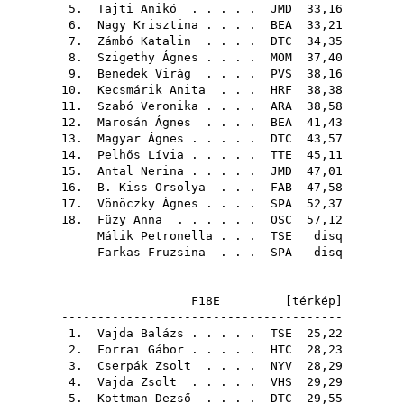
5.
Tajti Anikó
. . . . .
JMD
33,16
6.
Nagy Krisztina
. . . .
BEA
33,21
7.
Zámbó Katalin
. . . .
DTC
34,35
8.
Szigethy Ágnes
. . . .
MOM
37,40
9.
Benedek Virág
. . . .
PVS
38,16
10.
Kecsmárik Anita
. . .
HRF
38,38
11.
Szabó Veronika
. . . .
ARA
38,58
12.
Marosán Ágnes
. . . .
BEA
41,43
13.
Magyar Ágnes
. . . . .
DTC
43,57
14.
Pelhős Lívia
. . . . .
TTE
45,11
15.
Antal Nerina
. . . . .
JMD
47,01
16.
B. Kiss Orsolya
. . .
FAB
47,58
17.
Vönöczky Ágnes
. . . .
SPA
52,37
18.
Füzy Anna
. . . . . .
OSC
57,12
Málik Petronella
. . .
TSE
disq
Farkas Fruzsina
. . .
SPA
disq
F18E [
térkép
]
---------------------------------------
1.
Vajda Balázs
. . . . .
TSE
25,22
2.
Forrai Gábor
. . . . .
HTC
28,23
3.
Cserpák Zsolt
. . . .
NYV
28,29
4.
Vajda Zsolt
. . . . .
VHS
29,29
5.
Kottman Dezső
. . . .
DTC
29,55