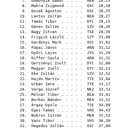
7.
Domonyik Gábor
. . . .
MEA
28,13
8.
Makra Zsigmond
. . . .
OSC
28,18
9.
Dosek Ágoston
. . . .
OSC
28,25
10.
Lantos Zoltán
. . . .
BEA
28,27
11.
Tamás Tibor
. . . . .
DTC
29,15
12.
Dénes Zoltán
. . . . .
SZV
28,20
13.
Nagy István
. . . . .
TSE
28,26
14.
Frigyik László
. . . .
SZT
31,00
15.
Gárdonyi Márk
. . . .
OSC
31,02
16.
Pápai János
. . . . .
ARA
31,12
17.
Győri Lajos
. . . . .
JVS
31,29
18.
Kiffer Gyula
. . . . .
ARA
31,31
19.
Gerzsényi Zsolt
. . .
DTC
32,00
20.
Magyar Zsolt
. . . . .
DTC
32,22
21.
Eke Zoltán
. . . . . .
SZV
32,52
22.
Hajdu Martin
. . . . .
TTE
33,04
23.
Urbán Imre
. . . . . .
TTE
33,17
24.
Varga József
. . . . .
NKZ
33,33
25.
Molnár Tibor
. . . . .
BEA
33,41
26.
Borbás Nándor
. . . .
MEA
33,51
27.
Argay Gyula
. . . . .
TSE
34,09
28.
Egei Tamás
. . . . . .
VHS
34,43
29.
Bokros István
. . . .
MEA
35,52
30.
Vass Tibor
. . . . . .
VHS
36,39
31.
Hegedűs Zoltán
. . . .
OSC
37,09