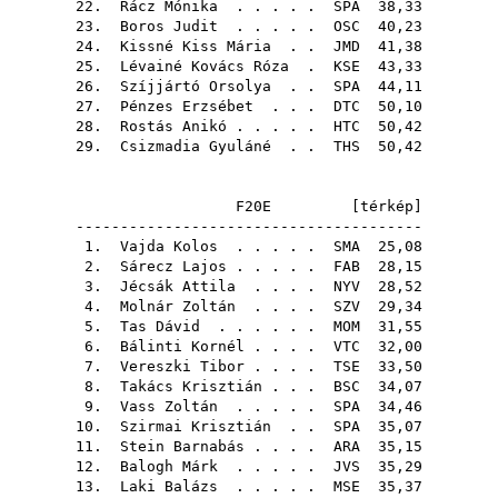
22.
Rácz Mónika
. . . . .
SPA
38,33
23.
Boros Judit
. . . . .
OSC
40,23
24.
Kissné Kiss Mária
. .
JMD
41,38
25.
Lévainé Kovács Róza
.
KSE
43,33
26.
Szíjjártó Orsolya
. .
SPA
44,11
27.
Pénzes Erzsébet
. . .
DTC
50,10
28.
Rostás Anikó
. . . . .
HTC
50,42
29.
Csizmadia Gyuláné
. .
THS
50,42
F20E [
térkép
]
---------------------------------------
1.
Vajda Kolos
. . . . .
SMA
25,08
2.
Sárecz Lajos
. . . . .
FAB
28,15
3.
Jécsák Attila
. . . .
NYV
28,52
4.
Molnár Zoltán
. . . .
SZV
29,34
5.
Tas Dávid
. . . . . .
MOM
31,55
6.
Bálinti Kornél
. . . .
VTC
32,00
7.
Vereszki Tibor
. . . .
TSE
33,50
8.
Takács Krisztián
. . .
BSC
34,07
9.
Vass Zoltán
. . . . .
SPA
34,46
10.
Szirmai Krisztián
. .
SPA
35,07
11.
Stein Barnabás
. . . .
ARA
35,15
12.
Balogh Márk
. . . . .
JVS
35,29
13.
Laki Balázs
. . . . .
MSE
35,37