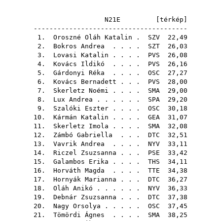
N21E [
térkép
]
---------------------------------------
1.
Oroszné Oláh Katalin
.
SZV
22,49
2.
Bokros Andrea
. . . .
SZT
26,03
3.
Lovasi Katalin
. . . .
PVS
26,08
4.
Kovács Ildikó
. . . .
PVS
26,16
5.
Gárdonyi Réka
. . . .
OSC
27,27
6.
Kovács Bernadett
. . .
PVS
28,00
7.
Skerletz Noémi
. . . .
SMA
29,00
8.
Lux Andrea
. . . . . .
SPA
29,20
9.
Szalóki Eszter
. . . .
OSC
30,18
10.
Kármán Katalin
. . . .
GEA
31,07
11.
Skerletz Imola
. . . .
SMA
32,08
12.
Zámbó Gabriella
. . .
DTC
32,51
13.
Vavrik Andrea
. . . .
NYV
33,11
14.
Riczel Zsuzsanna
. . .
PSE
33,42
15.
Galambos Erika
. . . .
THS
34,11
16.
Horváth Magda
. . . .
TTE
34,38
17.
Hornyák Marianna
. . .
DTC
36,27
18.
Oláh Anikó
. . . . . .
NYV
36,33
19.
Debnár Zsuzsanna
. . .
DTC
37,38
20.
Nagy Orsolya
. . . . .
OSC
37,45
21.
Tömördi Ágnes
. . . .
SMA
38,25