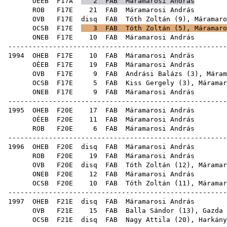
OÉEB
F17A
2
FAB
Máramarosi András
ROB
F17E
21
FAB
Máram
OVB
F17E
disq
FAB
Tóth Zoltán
(
9
), Máramaro
OCSB
F17E
3
FAB
Tóth Zoltán
(
5
), Máramaro
ONEB
F17E
10
FAB
Máram
------------------------------------------------------
1994
OHEB
F17E
10
FAB
Máram
OÉEB
F17E
19
FAB
Máram
OVB
F17E
9
FAB
Andrási Balázs
(
3
), Máram
OCSB
F17E
5
FAB
Kiss Gergely
(
3
), Máramar
ONEB
F17E
9
FAB
Máram
------------------------------------------------------
1995
OHEB
F20E
17
FAB
Máram
OÉEB
F20E
11
FAB
Máram
ROB
F20E
6
FAB
Máram
------------------------------------------------------
1996
OHEB
F20E
disq
FAB
Máram
ROB
F20E
19
FAB
Máram
OVB
F20E
disq
FAB
Tóth Zoltán
(
12
), Máramar
ONEB
F20E
12
FAB
Máram
OCSB
F20E
10
FAB
Tóth Zoltán
(
11
), Máramar
------------------------------------------------------
1997
OHEB
F21E
disq
FAB
Máram
OVB
F21E
15
FAB
Balla Sándor
(
13
),
Gazda 
OCSB
F21E
disq
FAB
Nagy Attila
(
20
),
Harkány