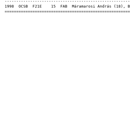
------------------------------------------------------
1998
OCSB
F21E
15
FAB
Máramarosi András (
18
),
B
======================================================