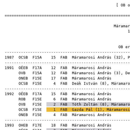
[
OB o
======================================================
Máramaro
1
OB ere
------------------------------------------------------
1987
OCSB
F15A
15
FAB
Máramarosi András (
32
),
P
------------------------------------------------------
1991
OÉEB
F17A
12
FAB
Máram
OVB
F15A
12
FAB
Máramarosi András (
3
),
De
ONEB
F15E
17
FAB
Máram
OCSB
F15E
4
FAB
Deák István
(
8
), Máramaro
------------------------------------------------------
1992
OÉEB
F17A
15
FAB
Máram
ROB
F15E
6
FAB
Máram
OVB
F15E
2
FAB
Tóth Zoltán
(
8
), Máramaro
OCSB
F15E
1
FAB
Gazda Pál
(
1
), Máramarosi
ONEB
F15E
4
FAB
Máram
------------------------------------------------------
1993
OHEB
F17E
18
FAB
Máram