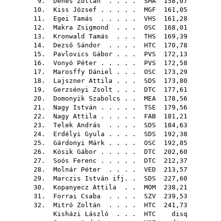
9.
Dénes Zoltán
. . . .
SMA
158,07
10.
Kiss József
. . . . .
MGF
161,05
11.
Egei Tamás
. . . . .
VHS
161,28
12.
Makra Zsigmond
. . .
OSC
168,01
13.
Kronwald Tamás
. . .
THS
169,39
14.
Dezső Sándor
. . . .
HTC
170,78
15.
Pavlovics Gábor
. . .
PVS
172,13
16.
Vonyó Péter
. . . . .
PVS
172,58
17.
Marosffy Dániel
. . .
OSC
173,29
18.
Lajszner Attila
. . .
SDS
173,80
19.
Gerzsényi Zsolt
. . .
DTC
177,61
20.
Domonyik Szabolcs
. .
MEA
178,56
21.
Nagy István
. . . . .
TSE
179,56
22.
Nagy Attila
. . . . .
FAB
181,21
23.
Telek András
. . . .
SDS
184,63
24.
Erdélyi Gyula
. . . .
SDS
192,38
25.
Gárdonyi Márk
. . . .
OSC
192,85
26.
Kósik Gábor
. . . . .
DTC
202,60
27.
Soós Ferenc
. . . . .
DTC
212,37
28.
Molnár Péter
. . . .
VED
213,57
29.
Marczis István ifj.
.
SDS
227,60
30.
Kopanyecz Attila
. .
MOM
238,21
31.
Forrai Csaba
. . . .
SZV
239,53
32.
Mitró Zoltán
. . . .
HTC
241,73
Kisházi László
. . .
HTC
disq