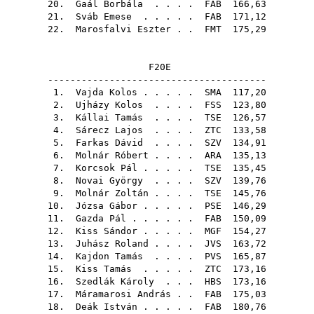
20.
Gaál Borbála
. . . .
FAB
166,63
21.
Sváb Emese
. . . . .
FAB
171,12
22.
Marosfalvi Eszter
. .
FMT
175,29
F20E
---------------------------------------
1.
Vajda Kolos
. . . . .
SMA
117,20
2.
Ujházy Kolos
. . . .
FSS
123,80
3.
Kállai Tamás
. . . .
TSE
126,57
4.
Sárecz Lajos
. . . .
ZTC
133,58
5.
Farkas Dávid
. . . .
SZV
134,91
6.
Molnár Róbert
. . . .
ARA
135,13
7.
Korcsok Pál
. . . . .
TSE
135,45
8.
Novai György
. . . .
SZV
139,76
9.
Molnár Zoltán
. . . .
TSE
145,76
10.
Józsa Gábor
. . . . .
PSE
146,29
11.
Gazda Pál
. . . . . .
FAB
150,09
12.
Kiss Sándor
. . . . .
MGF
154,27
13.
Juhász Roland
. . . .
JVS
163,72
14.
Kajdon Tamás
. . . .
PVS
165,87
15.
Kiss Tamás
. . . . .
ZTC
173,16
16.
Szedlák Károly
. . .
HBS
173,16
17.
Máramarosi András
. .
FAB
175,03
18.
Deák István
. . . . .
FAB
180,76