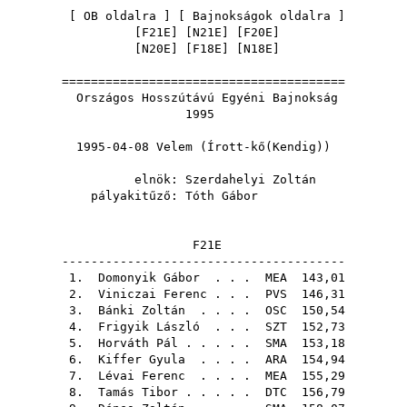
[
OB oldalra
] [
Bajnokságok oldalra
]
[
F21E
] [
N21E
] [
F20E
]
[
N20E
] [
F18E
] [
N18E
]
=======================================
Országos Hosszútávú Egyéni Bajnokság
1995
1995-04-08 Velem (Írott-kő(Kendig))
elnök:
Szerdahelyi Zoltán
pályakitűző:
Tóth Gábor
F21E
---------------------------------------
1.
Domonyik Gábor
. . .
MEA
143,01
2.
Viniczai Ferenc
. . .
PVS
146,31
3.
Bánki Zoltán
. . . .
OSC
150,54
4.
Frigyik László
. . .
SZT
152,73
5.
Horváth Pál
. . . . .
SMA
153,18
6.
Kiffer Gyula
. . . .
ARA
154,94
7.
Lévai Ferenc
. . . .
MEA
155,29
8.
Tamás Tibor
. . . . .
DTC
156,79