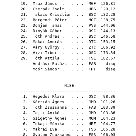
19.
Mráz János
. . . . .
MGF
126,81
20.
Cserpák Zsolt
. . . .
HBS
129,12
21.
Takács Krisztián
. .
BSC
132,28
22.
Bergendi Péter
. . .
MGF
138,75
23.
Domján Tamás
. . . .
PVS
144,06
24.
Dinyák Gábor
. . . .
OSC
144,13
25.
Tóth András
. . . . .
BSC
146,58
26.
Makai András
. . . .
DTC
153,15
27.
Váry György
. . . . .
ZTC
166,92
28.
Vizi Tibor
. . . . .
OSC
173,54
29.
Tóth Attila
. . . . .
TSE
182,57
Andrási Balázs
. . .
FAB
disq
Moór Sándor
. . . . .
THT
disq
N18E
---------------------------------------
1.
Hegedűs Klára
. . . .
OSC
98,36
2.
Kóczián Ágnes
. . . .
JMD
101,26
3.
Tóth Zsuzsanna
. . .
FAB
103,39
4.
Tajti Anikó
. . . . .
JMD
103,86
5.
Szigethy Ágnes
. . .
MOM
104,23
6.
Tokaji Mónika
. . . .
HRF
104,77
7.
Makrai Éva
. . . . .
FSS
105,28
8.
Gyalog Zsuzsanna
. .
FSS
106,03