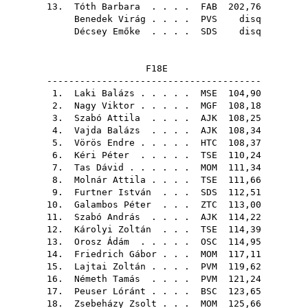
13.
Tóth Barbara
. . . .
FAB
202,76
Benedek Virág
. . . .
PVS
disq
Décsey Emőke
. . . .
SDS
disq
F18E
---------------------------------------
1.
Laki Balázs
. . . . .
MSE
104,90
2.
Nagy Viktor
. . . . .
MGF
108,18
3.
Szabó Attila
. . . .
AJK
108,25
4.
Vajda Balázs
. . . .
AJK
108,34
5.
Vörös Endre
. . . . .
HTC
108,37
6.
Kéri Péter
. . . . .
TSE
110,24
7.
Tas Dávid
. . . . . .
MOM
111,34
8.
Molnár Attila
. . . .
TSE
111,66
9.
Furtner István
. . .
SDS
112,51
10.
Galambos Péter
. . .
ZTC
113,00
11.
Szabó András
. . . .
AJK
114,22
12.
Károlyi Zoltán
. . .
TSE
114,39
13.
Orosz Ádám
. . . . .
OSC
114,95
14.
Friedrich Gábor
. . .
MOM
117,11
15.
Lajtai Zoltán
. . . .
PVM
119,62
16.
Németh Tamás
. . . .
PVM
121,24
17.
Peuser Lóránt
. . . .
BSC
123,65
18.
Zsebeházy Zsolt
. . .
MOM
125,66