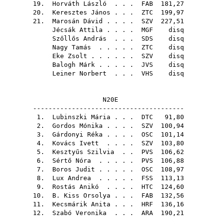
19.
Horváth László
. . .
FAB
181,27
20.
Keresztes János
. . .
ZTC
199,97
21.
Marosán Dávid
. . . .
SZV
227,51
Jécsák Attila
. . . .
MGF
disq
Szőllős András
. . .
SDS
disq
Nagy Tamás
. . . . .
ZTC
disq
Eke Zsolt
. . . . . .
SZV
disq
Balogh Márk
. . . . .
JVS
disq
Leiner Norbert
. . .
VHS
disq
N20E
---------------------------------------
1.
Lubinszki Mária
. . .
DTC
91,80
2.
Gordos Mónika
. . . .
SZV
100,94
3.
Gárdonyi Réka
. . . .
OSC
101,14
4.
Kovács Ivett
. . . .
SZV
103,80
5.
Kesztyűs Szilvia
. .
PVS
106,62
6.
Sértő Nóra
. . . . .
PVS
106,88
7.
Boros Judit
. . . . .
OSC
108,97
8.
Lux Andrea
. . . . .
FSS
113,13
9.
Rostás Anikó
. . . .
HTC
124,60
10.
B. Kiss Orsolya
. . .
FAB
132,56
11.
Kecsmárik Anita
. . .
HRF
136,16
12.
Szabó Veronika
. . .
ARA
190,21