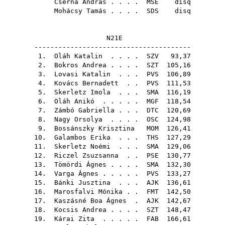
Cserna András
. . . .
MSE
disq
Mohácsy Tamás
. . . .
SDS
disq
N21E
---------------------------------------
1.
Oláh Katalin
. . . .
SZV
93,37
2.
Bokros Andrea
. . . .
SZT
105,16
3.
Lovasi Katalin
. . .
PVS
106,89
4.
Kovács Bernadett
. .
PVS
111,53
5.
Skerletz Imola
. . .
SMA
116,19
6.
Oláh Anikó
. . . . .
MGF
118,54
7.
Zámbó Gabriella
. . .
DTC
120,69
8.
Nagy Orsolya
. . . .
OSC
124,98
9.
Bossánszky Krisztina
MOM
126,41
10.
Galambos Erika
. . .
THS
127,29
11.
Skerletz Noémi
. . .
SMA
129,06
12.
Riczel Zsuzsanna
. .
PSE
130,77
13.
Tömördi Ágnes
. . . .
SMA
132,30
14.
Varga Ágnes
. . . . .
PVS
133,27
15.
Bánki Jusztina
. . .
AJK
136,61
16.
Marosfalvi Mónika
. .
FMT
142,50
17.
Kaszásné Boa Ágnes
.
AJK
142,67
18.
Kocsis Andrea
. . . .
SZT
148,47
19.
Kárai Zita
. . . . .
FAB
166,61