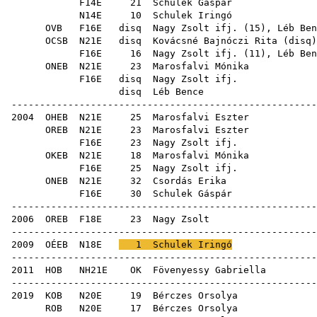
F14E
21
Schulek Gáspár
N14E
10
Schulek Iringó
OVB
F16E
disq
Nagy Zsolt ifj.
(
15
),
Léb Ben
OCSB
N21E
disq
Kovácsné Bajnóczi Rita
(
disq
F16E
16
Nagy Zsolt ifj.
(
11
),
Léb Ben
ONEB
N21E
23
Marosfalvi Mónika
F16E
disq
Nagy Zsolt ifj.
disq
Léb Bence
-----------------------------------------------------
2004
OHEB
N21E
25
Marosfalvi Eszter
OREB
N21E
23
Marosfalvi Eszter
F16E
23
Nagy Zsolt ifj.
OKEB
N21E
18
Marosfalvi Mónika
F16E
25
Nagy Zsolt ifj.
ONEB
N21E
32
Csordás Erika
F16E
30
Schulek Gáspár
-----------------------------------------------------
2006
OREB
F18E
23
Nagy Zsolt
-----------------------------------------------------
2009
OÉEB
N18E
1
Schulek Iringó
-----------------------------------------------------
2011
HOB
NH21E
OK
Fövenyessy Gabriella
-----------------------------------------------------
2019
KOB
N20E
19
Bérczes Orsolya
ROB
N20E
17
Bérczes Orsolya