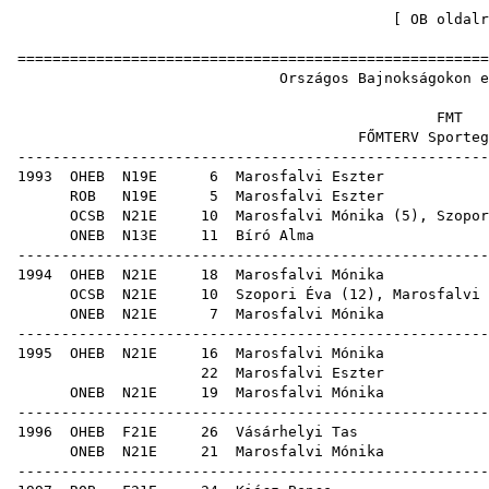
[
OB oldalr
=====================================================
Országos Bajnokságoko
F
FŐMTERV Spo
-----------------------------------------------------
1993
OHEB
N19E
6
Marosfalvi Eszter
ROB
N19E
5
Marosfalvi Eszter
OCSB
N21E
10
Marosfalvi Mónika
(
5
),
Szopor
ONEB
N13E
11
Bíró Alma
-----------------------------------------------------
1994
OHEB
N21E
18
Marosfalvi Mónika
OCSB
N21E
10
Szopori Éva
(
12
),
Marosfalvi 
ONEB
N21E
7
Marosfalvi Mónika
-----------------------------------------------------
1995
OHEB
N21E
16
Marosfalvi Mónika
22
Marosfalvi Eszter
ONEB
N21E
19
Marosfalvi Mónika
-----------------------------------------------------
1996
OHEB
F21E
26
Vásárhelyi Tas
ONEB
N21E
21
Marosfalvi Mónika
-----------------------------------------------------