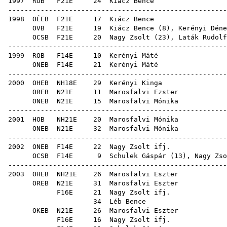
1997
ROB
F21E
24
Kiácz Bence
-----------------------------------------------------
1998
OÉEB
F21E
17
Kiácz Bence
OVB
F21E
19
Kiácz Bence
(
8
),
Kerényi Déne
OCSB
F21E
20
Nagy Zsolt
(
23
),
Laták Rudolf
-----------------------------------------------------
1999
ROB
F14E
10
Kerényi Máté
ONEB
F14E
21
Kerényi Máté
-----------------------------------------------------
2000
OHEB
NH18E
29
Kerényi Kinga
OREB
N21E
11
Marosfalvi Ezster
ONEB
N21E
15
Marosfalvi Mónika
-----------------------------------------------------
2001
HOB
NH21E
20
Marosfalvi Mónika
ONEB
N21E
32
Marosfalvi Mónika
-----------------------------------------------------
2002
ONEB
F14E
22
Nagy Zsolt ifj.
OCSB
F14E
9
Schulek Gáspár
(
13
),
Nagy Zso
-----------------------------------------------------
2003
OHEB
NH21E
26
Marosfalvi Eszter
OREB
N21E
31
Marosfalvi Eszter
F16E
21
Nagy Zsolt ifj.
34
Léb Bence
OKEB
N21E
26
Marosfalvi Eszter
F16E
16
Nagy Zsolt ifj.