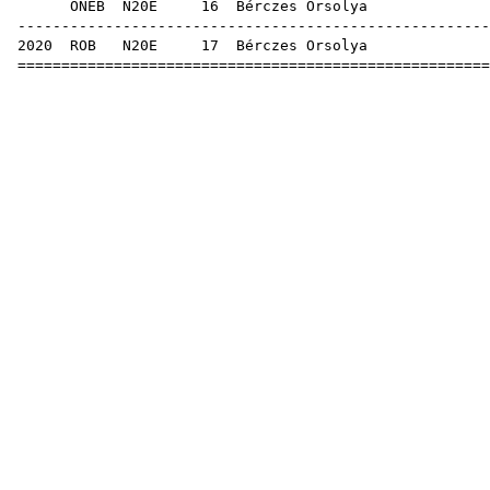
ONEB
N20E
16
Bérczes Orsolya
-----------------------------------------------------
2020
ROB
N20E
17
Bérczes Orsolya
=====================================================