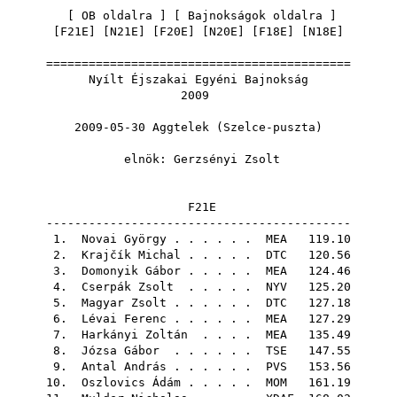
[
OB oldalra
] [
Bajnokságok oldalra
]
[
F21E
] [
N21E
] [
F20E
] [
N20E
] [
F18E
] [
N18E
]
===========================================
Nyílt Éjszakai Egyéni Bajnokság
2009
2009-05-30 Aggtelek (Szelce-puszta)
elnök:
Gerzsényi Zsolt
F21E
-------------------------------------------
1.
Novai György
. . . . . .
MEA
119.10
2.
Krajčík Michal
. . . . .
DTC
120.56
3.
Domonyik Gábor
. . . . .
MEA
124.46
4.
Cserpák Zsolt
. . . . .
NYV
125.20
5.
Magyar Zsolt
. . . . . .
DTC
127.18
6.
Lévai Ferenc
. . . . . .
MEA
127.29
7.
Harkányi Zoltán
. . . .
MEA
135.49
8.
Józsa Gábor
. . . . . .
TSE
147.55
9.
Antal András
. . . . . .
PVS
153.56
10.
Oszlovics Ádám
. . . . .
MOM
161.19