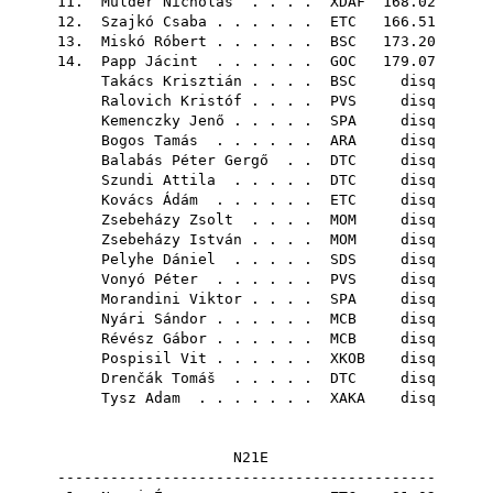
11.
Mulder Nicholas
. . . .
XDAF
168.02
12.
Szajkó Csaba
. . . . . .
ETC
166.51
13.
Miskó Róbert
. . . . . .
BSC
173.20
14.
Papp Jácint
. . . . . .
GOC
179.07
Takács Krisztián
. . . .
BSC
disq
Ralovich Kristóf
. . . .
PVS
disq
Kemenczky Jenő
. . . . .
SPA
disq
Bogos Tamás
. . . . . .
ARA
disq
Balabás Péter Gergő
. .
DTC
disq
Szundi Attila
. . . . .
DTC
disq
Kovács Ádám
. . . . . .
ETC
disq
Zsebeházy Zsolt
. . . .
MOM
disq
Zsebeházy István
. . . .
MOM
disq
Pelyhe Dániel
. . . . .
SDS
disq
Vonyó Péter
. . . . . .
PVS
disq
Morandini Viktor
. . . .
SPA
disq
Nyári Sándor
. . . . . .
MCB
disq
Révész Gábor
. . . . . .
MCB
disq
Pospisil Vit
. . . . . .
XKOB
disq
Drenčák Tomáš
. . . . .
DTC
disq
Tysz Adam
. . . . . . .
XAKA
disq
N21E
-------------------------------------------