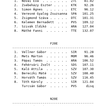
1.
Novai Éva
. . . . . . .
ZTC
81.02
2.
Zsebeházy Eszter
. . . .
KTK
92.26
3.
Simon Ágnes
. . . . . .
ETC
96.12
4.
Veresné Gyalog Zsuzsanna
SPA
101.25
5.
Zsigmond Száva
. . . . .
DTC
101.31
6.
Kelemen Bernadett
. . .
PVS
109.12
7.
Szivák Ildikó
. . . . .
ARA
127.04
8.
Máthé Fanni
. . . . . .
TTE
132.07
F20E
-------------------------------------------
1.
Vellner Gábor
. . . . .
SIR
91.28
2.
Mets Márton
. . . . . .
MOM
96.46
3.
Pápai Tamás
. . . . . .
ARA
106.52
4.
Fehérvári Zsolt
. . . .
SDS
107.11
5.
Kaló Attila
. . . . . .
SZV
107.30
6.
Bereczki Máté
. . . . .
SZV
108.40
7.
Horváth Tamás
. . . . .
SZV
116.45
8.
Tóth Károly
. . . . . .
SIR
121.04
Turcsán Gábor
. . . . .
PVS
disq
N20E
-------------------------------------------