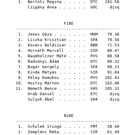
1.
Bertóti Regina
. . . . .
DTC
101.56
Czigány Anna
. . . . . .
GOC
disq
F18E
-------------------------------------------
1.
Jenes Géza
. . . . . . .
MOM
70.36
2.
Liszka Krisztián
. . . .
SPA
70.56
3.
Kovács Boldizsár
. . . .
BBB
71.53
4.
Horváth Marcell
. . . .
SIR
80.47
5.
Baumholczer Máté
. . . .
PVS
80.58
6.
Radványi Ádám
. . . . .
DTC
89.32
7.
Bugár Gergely
. . . . .
SPA
90.21
8.
Kinde Mátyás
. . . . . .
SIR
91.04
9.
Péley Domokos
. . . . .
PVS
102.43
10.
Hoitsy Márton
. . . . .
DTC
102.46
11.
Németh Bence
. . . . . .
VHS
105.31
Hráb Dániel
. . . . . .
ETC
disq
Sulyok Ábel
. . . . . .
SPA
disq
N18E
-------------------------------------------
1.
Schulek Iringó
. . . . .
FMT
58.40
2.
Zempléni Réka
. . . . .
SIR
61.49