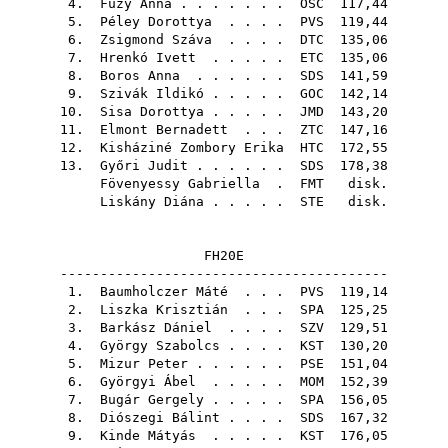
4.
Füzy Anna
. . . . . . .
OSC
117,44
5.
Péley Dorottya
. . . .
PVS
119,44
6.
Zsigmond Száva
. . . .
DTC
135,06
7.
Hrenkó Ivett
. . . . .
ETC
135,06
8.
Boros Anna
. . . . . .
SDS
141,59
9.
Szivák Ildikó
. . . . .
GOC
142,14
10.
Sisa Dorottya
. . . . .
JMD
143,20
11.
Elmont Bernadett
. . .
ZTC
147,16
12.
Kisháziné Zombory Erika
HTC
172,55
13.
Győri Judit
. . . . . .
SDS
178,38
Fövenyessy Gabriella
.
FMT
disk.
Liskány Diána
. . . . .
STE
disk.
FH20E
-----------------------------------------
1.
Baumholczer Máté
. . .
PVS
119,14
2.
Liszka Krisztián
. . .
SPA
125,25
3.
Barkász Dániel
. . . .
SZV
129,51
4.
György Szabolcs
. . . .
KST
130,20
5.
Mizur Peter
. . . . . .
PSE
151,04
6.
Györgyi Ábel
. . . . .
MOM
152,39
7.
Bugár Gergely
. . . . .
SPA
156,05
8.
Diószegi Bálint
. . . .
SDS
167,32
9.
Kinde Mátyás
. . . . .
KST
176,05