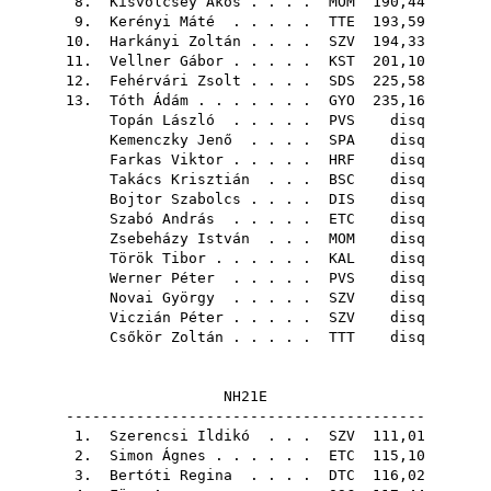
8.
Kisvölcsey Ákos
. . . .
MOM
190,44
9.
Kerényi Máté
. . . . .
TTE
193,59
10.
Harkányi Zoltán
. . . .
SZV
194,33
11.
Vellner Gábor
. . . . .
KST
201,10
12.
Fehérvári Zsolt
. . . .
SDS
225,58
13.
Tóth Ádám
. . . . . . .
GYO
235,16
Topán László
. . . . .
PVS
disq
Kemenczky Jenő
. . . .
SPA
disq
Farkas Viktor
. . . . .
HRF
disq
Takács Krisztián
. . .
BSC
disq
Bojtor Szabolcs
. . . .
DIS
disq
Szabó András
. . . . .
ETC
disq
Zsebeházy István
. . .
MOM
disq
Török Tibor
. . . . . .
KAL
disq
Werner Péter
. . . . .
PVS
disq
Novai György
. . . . .
SZV
disq
Viczián Péter
. . . . .
SZV
disq
Csőkör Zoltán
. . . . .
TTT
disq
NH21E
-----------------------------------------
1.
Szerencsi Ildikó
. . .
SZV
111,01
2.
Simon Ágnes
. . . . . .
ETC
115,10
3.
Bertóti Regina
. . . .
DTC
116,02