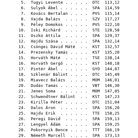
5.
Tugyi Levente
. . . . .
DTC
113,12
6.
Sulyok Ábel
. . . . . .
SPA
114,59
7.
Kovács Bertalan
. . . .
PVS
115,14
8.
Vajda Balázs
. . . . .
SZV
117,27
9.
Péley Domokos
. . . . .
PVS
122,10
10.
Iski Richárd
. . . . .
STE
128,58
11.
Oszkó Attila
. . . . .
SPA
129,37
12.
Hajdu Szása
. . . . . .
SPA
132,14
13.
Csöngei Dávid Máté
. .
KST
132,57
14.
Prezensky Tamás
. . . .
KST
135,20
15.
Horváth Máté
. . . . .
TSE
138,14
16.
Horváth Gergő
. . . . .
KST
140,18
17.
Pintér Ábel
. . . . . .
GYO
144,07
18.
Szklenár Bálint
. . . .
DTC
145,49
19.
Miavecz Balázs
. . . .
MOM
146,01
20.
Dudás Tamás
. . . . . .
VBT
146,30
21.
Jenes Soma
. . . . . .
MOM
147,05
22.
Schwendtner Bálint
. .
KST
147,23
23.
Kirilla Péter
. . . . .
DTC
151,04
24.
Dalos Áron
. . . . . .
SPA
156,20
25.
Hajdu Erik
. . . . . .
TTE
158,25
26.
Peregi Dávid
. . . . .
SPA
159,13
27.
Lengyel Ádám
. . . . .
SPA
159,25
28.
Pokornyik Bence
. . . .
TTT
166,19
29.
Németh Marcell
. . . .
SPA
173,13