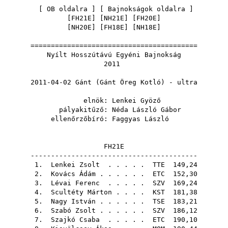
[
OB oldalra
] [
Bajnokságok oldalra
]
[
FH21E
] [
NH21E
] [
FH20E
]
[
NH20E
] [
FH18E
] [
NH18E
]
=========================================
Nyílt Hosszútávú Egyéni Bajnokság
2011
2011-04-02 Gánt (Gánt Öreg Kotló) - ultra
elnök:
Lenkei Gyöző
pályakitűző:
Néda László Gábor
ellenőrzőbíró:
Faggyas László
FH21E
-----------------------------------------
1.
Lenkei Zsolt
. . . . .
TTE
149,24
2.
Kovács Ádám
. . . . . .
ETC
152,30
3.
Lévai Ferenc
. . . . .
SZV
169,24
4.
Scultéty Márton
. . . .
KST
181,38
5.
Nagy István
. . . . . .
TSE
183,21
6.
Szabó Zsolt
. . . . . .
SZV
186,12
7.
Szajkó Csaba
. . . . .
ETC
190,10