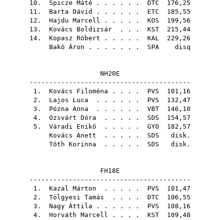
10.
Spicze Máté
. . . . . .
DTC
176,25
11.
Barta Dávid
. . . . . .
ETC
185,55
12.
Hajdu Marcell
. . . . .
KOS
199,56
13.
Kovács Boldizsár
. . .
KST
215,44
14.
Kopasz Róbert
. . . . .
KAL
229,26
Bakó Áron
. . . . . . .
SPA
disq
NH20E
-----------------------------------------
1.
Kovács Filoména
. . . .
PVS
101,16
2.
Lajos Luca
. . . . . .
PVS
132,47
3.
Pózna Anna
. . . . . .
VBT
146,10
4.
Ozsvárt Dóra
. . . . .
SDS
154,57
5.
Váradi Enikő
. . . . .
GYO
182,57
Kovács Anett
. . . . .
SDS
disk.
Tóth Korinna
. . . . .
SDS
disk.
FH18E
-----------------------------------------
1.
Kazal Márton
. . . . .
PVS
101,47
2.
Tölgyesi Tamás
. . . .
DTC
106,55
3.
Nagy Attila
. . . . . .
PVS
108,16
4.
Horváth Marcell
. . . .
KST
109,48