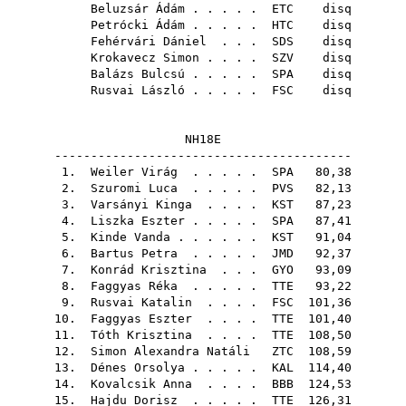
Beluzsár Ádám
. . . . .
ETC
disq
Petrócki Ádám
. . . . .
HTC
disq
Fehérvári Dániel
. . .
SDS
disq
Krokavecz Simon
. . . .
SZV
disq
Balázs Bulcsú
. . . . .
SPA
disq
Rusvai László
. . . . .
FSC
disq
NH18E
-----------------------------------------
1.
Weiler Virág
. . . . .
SPA
80,38
2.
Szuromi Luca
. . . . .
PVS
82,13
3.
Varsányi Kinga
. . . .
KST
87,23
4.
Liszka Eszter
. . . . .
SPA
87,41
5.
Kinde Vanda
. . . . . .
KST
91,04
6.
Bartus Petra
. . . . .
JMD
92,37
7.
Konrád Krisztina
. . .
GYO
93,09
8.
Faggyas Réka
. . . . .
TTE
93,22
9.
Rusvai Katalin
. . . .
FSC
101,36
10.
Faggyas Eszter
. . . .
TTE
101,40
11.
Tóth Krisztina
. . . .
TTE
108,50
12.
Simon Alexandra Natáli
ZTC
108,59
13.
Dénes Orsolya
. . . . .
KAL
114,40
14.
Kovalcsik Anna
. . . .
BBB
124,53
15.
Hajdu Dorisz
. . . . .
TTE
126,31